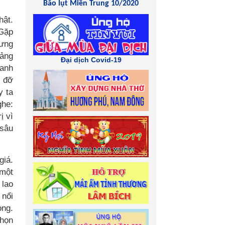
Bão lụt Miền Trung 10/2020
hật.
 Gặp
hưng
oảng
Đại dịch Covid-19
hanh
g đỡ
y ta
ghe:
ị vì
 sâu
giá.
 một
 lao
 nổi
ong.
chọn