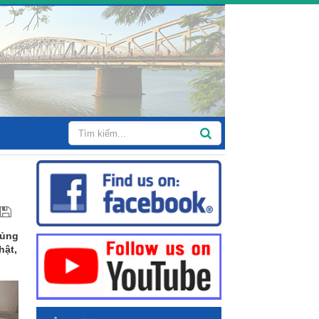
hủng
hật,