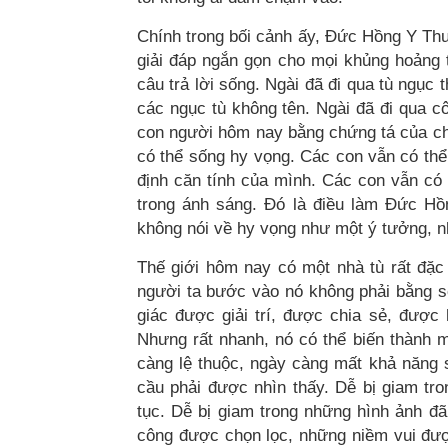
Chính trong bối cảnh ấy, Đức Hồng Y Thuậ
giải đáp ngắn gọn cho mọi khủng hoảng tâ
câu trả lời sống. Ngài đã đi qua tù ngục
các ngục tù không tên. Ngài đã đi qua cô
con người hôm nay bằng chứng tá của ch
có thể sống hy vọng. Các con vẫn có thể
định căn tính của mình. Các con vẫn có 
trong ánh sáng. Đó là điều làm Đức Hồn
không nói về hy vọng như một ý tưởng, n
Thế giới hôm nay có một nhà tù rất đặc b
người ta bước vào nó không phải bằng s
giác được giải trí, được chia sẻ, được
Nhưng rất nhanh, nó có thể biến thành 
càng lệ thuộc, ngày càng mất khả năng s
cầu phải được nhìn thấy. Dễ bị giam tr
tục. Dễ bị giam trong những hình ảnh đ
công được chọn lọc, những niềm vui đượ