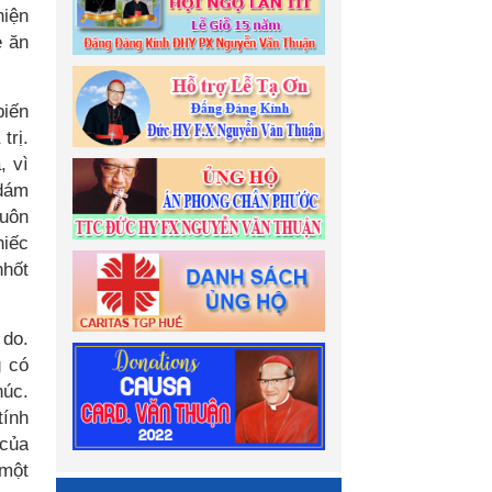
hiện
ẻ ăn
biến
trị.
, vì
 dám
luôn
hiếc
nhốt
 do.
g có
húc.
tính
 của
 một