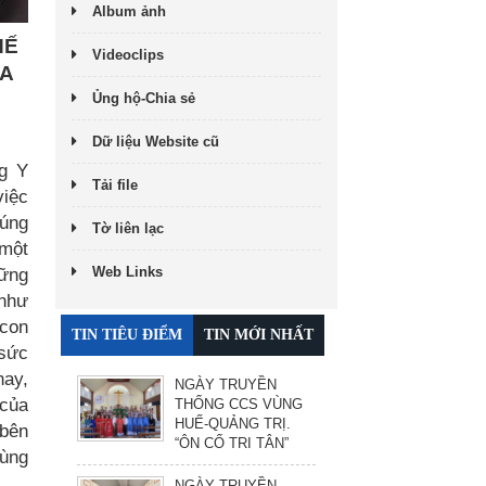
Album ảnh
HẾ
Videoclips
ỦA
Ủng hộ-Chia sẻ
Dữ liệu Website cũ
ng Y
Tải file
việc
húng
Tờ liên lạc
 một
Web Links
hững
 như
 con
TIN TIÊU ĐIỂM
TIN MỚI NHẤT
 sức
nay,
NGÀY TRUYỀN
 của
THỐNG CCS VÙNG
HUẾ-QUẢNG TRỊ.
 bên
“ÔN CỐ TRI TÂN”
vùng
NGÀY TRUYỀN