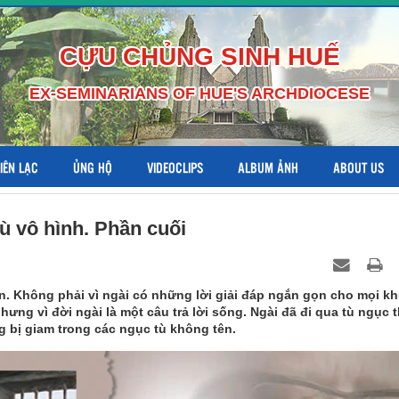
CỰU CHỦNG SINH HUẾ
EX-SEMINARIANS OF HUE'S ARCHDIOCESE
LIÊN LẠC
ỦNG HỘ
VIDEOCLIPS
ALBUM ẢNH
ABOUT US
 vô hình. Phần cuối
n. Không phải vì ngài có những lời giải đáp ngắn gọn cho mọi k
nhưng vì đời ngài là một câu trả lời sống. Ngài đã đi qua tù ngục t
 bị giam trong các ngục tù không tên.