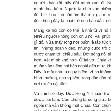
người khác rồi thấy đời mình xám đi. N
mình thua kém. Người ta nhìn vào nhữn
đó, biết bao linh hồn âm thầm bị giam tro
đói không đáy là phải trở nên hấp dẫn, nổ
Mạng xã hội còn có thể là nhà tù vì nó
Nhiều người không còn chịu nổi vài phút
gì đó. Vừa thấy lòng hơi buồn là lập tức
tin, những đoạn video, những cuộc trò 
được chạm tới chiều sâu. Đời sống nội 
hơn. Xét mình khó hơn. Ở lại với Chúa k
muôn vàn tiếng nói bên ngoài đến mức kh
Đây là một nhà tù nguy hiểm, vì nó không
bình thường, nhưng bên trong dần dần b
nơi trú ẩn nội tâm.
Và chính ở đây, Đức Hồng Y Thuận trở t
được nội tâm. Còn chúng ta sống giữa kết
ngoài mà vẫn không mất Chúa. Còn chúng