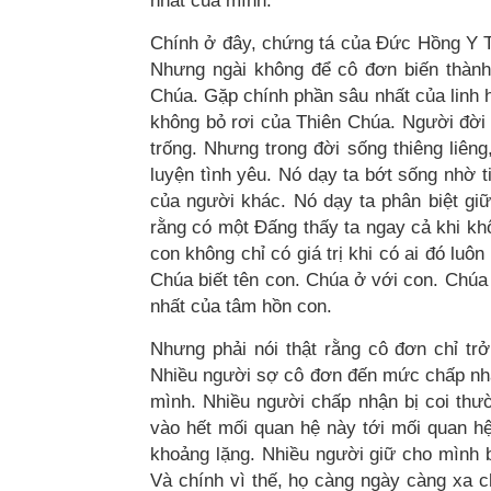
nhất của mình.
Chính ở đây, chứng tá của Đức Hồng Y Th
Nhưng ngài không để cô đơn biến thành
Chúa. Gặp chính phần sâu nhất của linh
không bỏ rơi của Thiên Chúa. Người đời
trống. Nhưng trong đời sống thiêng liêng
luyện tình yêu. Nó dạy ta bớt sống nhờ 
của người khác. Nó dạy ta phân biệt gi
rằng có một Đấng thấy ta ngay cả khi khô
con không chỉ có giá trị khi có ai đó luô
Chúa biết tên con. Chúa ở với con. Chúa
nhất của tâm hồn con.
Nhưng phải nói thật rằng cô đơn chỉ tr
Nhiều người sợ cô đơn đến mức chấp nhậ
mình. Nhiều người chấp nhận bị coi thườn
vào hết mối quan hệ này tới mối quan hệ
khoảng lặng. Nhiều người giữ cho mình bậ
Và chính vì thế, họ càng ngày càng xa 