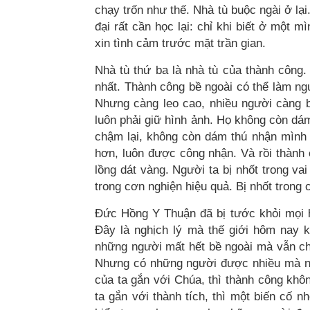
chạy trốn như thế. Nhà tù buộc ngài ở lại.
đại rất cần học lại: chỉ khi biết ở một
xin tình cảm trước mặt trần gian.
Nhà tù thứ ba là nhà tù của thành công.
nhất. Thành công bề ngoài có thể làm ng
Nhưng càng leo cao, nhiều người càng bị
luôn phải giữ hình ảnh. Họ không còn d
chậm lại, không còn dám thú nhận mình k
hơn, luôn được công nhận. Và rồi thành c
lồng dát vàng. Người ta bị nhốt trong va
trong cơn nghiện hiệu quả. Bị nhốt trong
Đức Hồng Y Thuận đã bị tước khỏi mọi hìn
Đây là nghịch lý mà thế giới hôm nay k
những người mất hết bề ngoài mà vẫn ch
Nhưng có những người được nhiều mà ng
của ta gắn với Chúa, thì thành công khôn
ta gắn với thành tích, thì một biến cố n