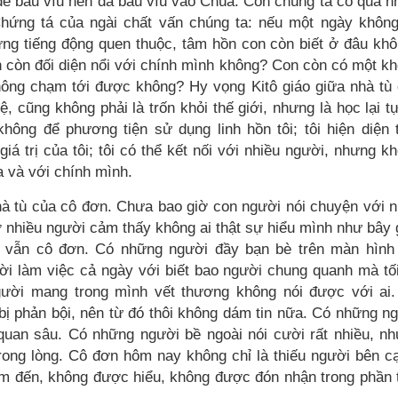
để bấu víu nên đã bấu víu vào Chúa. Còn chúng ta có quá n
Chứng tá của ngài chất vấn chúng ta: nếu một ngày khôn
ững tiếng động quen thuộc, tâm hồn con còn biết ở đâu kh
 còn đối diện nổi với chính mình không? Con còn có một k
không chạm tới được không? Hy vọng Kitô giáo giữa nhà tù
, cũng không phải là trốn khỏi thế giới, nhưng là học lại t
hông để phương tiện sử dụng linh hồn tôi; tôi hiện diện 
 trị của tôi; tôi có thể kết nối với nhiều người, nhưng k
a và với chính mình.
nhà tù của cô đơn. Chưa bao giờ con người nói chuyện với 
 nhiều người cảm thấy không ai thật sự hiểu mình như bây 
 vẫn cô đơn. Có những người đầy bạn bè trên màn hìn
ời làm việc cả ngày với biết bao người chung quanh mà tố
gười mang trong mình vết thương không nói được với ai
bị phản bội, nên từ đó thôi không dám tin nữa. Có những n
uan sâu. Có những người bề ngoài nói cười rất nhiều, n
rong lòng. Cô đơn hôm nay không chỉ là thiếu người bên c
 đến, không được hiểu, không được đón nhận trong phần 