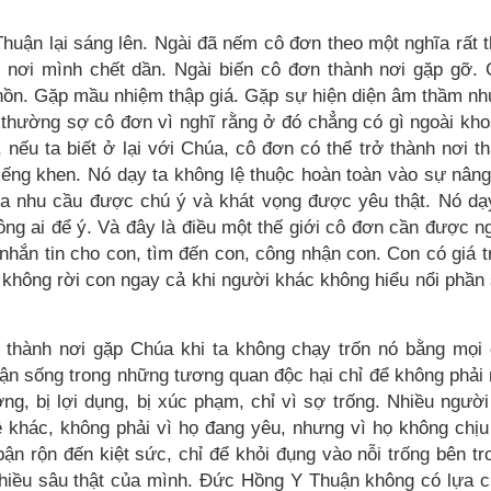
uận lại sáng lên. Ngài đã nếm cô đơn theo một nghĩa rất t
 nơi mình chết dần. Ngài biến cô đơn thành nơi gặp gỡ.
 hồn. Gặp mầu nhiệm thập giá. Gặp sự hiện diện âm thầm n
 thường sợ cô đơn vì nghĩ rằng ở đó chẳng có gì ngoài kh
, nếu ta biết ở lại với Chúa, cô đơn có thể trở thành nơi t
tiếng khen. Nó dạy ta không lệ thuộc hoàn toàn vào sự nân
ữa nhu cầu được chú ý và khát vọng được yêu thật. Nó dạ
ng ai để ý. Và đây là điều một thế giới cô đơn cần được n
n nhắn tin cho con, tìm đến con, công nhận con. Con có giá tr
 không rời con ngay cả khi người khác không hiểu nổi phần
ở thành nơi gặp Chúa khi ta không chạy trốn nó bằng mọi 
n sống trong những tương quan độc hại chỉ để không phải
g, bị lợi dụng, bị xúc phạm, chỉ vì sợ trống. Nhiều người
 khác, không phải vì họ đang yêu, nhưng vì họ không chịu
n rộn đến kiệt sức, chỉ để khỏi đụng vào nỗi trống bên tr
chiều sâu thật của mình. Đức Hồng Y Thuận không có lựa 