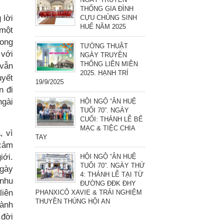
THỐNG GIA ĐÌNH
 lời
CỰU CHỦNG SINH
HUẾ NĂM 2025
 một
rong
TƯỜNG THUẬT
 với
NGÀY TRUYỀN
THỐNG LIÊN MIỀN
 vẫn
2025. HẠNH TRÍ
uyết
19/9/2025
n đi
ngài
HỘI NGỘ “ÂN HUỆ
TUỔI 70”. NGÀY
CUỐI: THÁNH LỄ BẾ
MẠC & TIỆC CHIA
, vì
TAY
 cảm
iới.
HỘI NGỘ “ÂN HUỆ
TUỔI 70”. NGÀY THỨ
ngày
4: THÁNH LỄ TẠI TỪ
 nhu
ĐƯỜNG ĐĐK ĐHY
liên
PHANXICÔ XAVIE & TRẢI NGHIỆM
THUYỀN THÚNG HỘI AN
hành
 đời