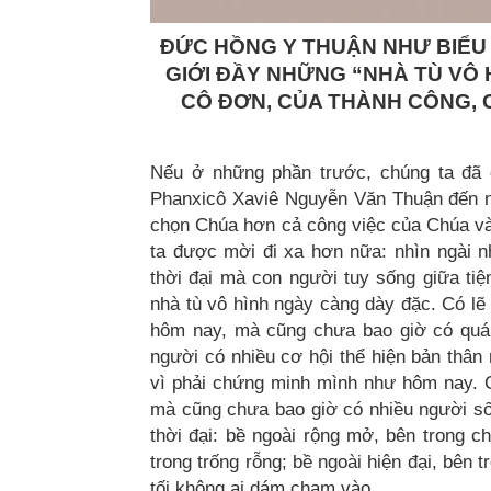
ĐỨC HỒNG Y THUẬN NHƯ BIỂU
GIỚI ĐẦY NHỮNG “NHÀ TÙ VÔ 
CÔ ĐƠN, CỦA THÀNH CÔNG, C
Nếu ở những phần trước, chúng ta đã 
Phanxicô Xaviê Nguyễn Văn Thuận đến nh
chọn Chúa hơn cả công việc của Chúa và 
ta được mời đi xa hơn nữa: nhìn ngài n
thời đại mà con người tuy sống giữa tiệ
nhà tù vô hình ngày càng dày đặc. Có lẽ 
hôm nay, mà cũng chưa bao giờ có quá 
người có nhiều cơ hội thể hiện bản thân
vì phải chứng minh mình như hôm nay. C
mà cũng chưa bao giờ có nhiều người sốn
thời đại: bề ngoài rộng mở, bên trong ch
trong trống rỗng; bề ngoài hiện đại, bên 
tối không ai dám chạm vào.