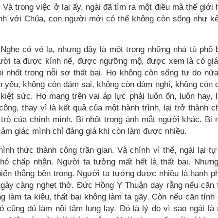
 Và trong việc ở lại ấy, ngài đã tìm ra một điều mà thế giới 
 mình với Chúa, con người mới có thể không còn sống như k
 Nghe có vẻ lạ, nhưng đây là một trong những nhà tù phổ 
ười ta được kính nể, được ngưỡng mộ, được xem là có giá 
 nhốt trong nỗi sợ thất bại. Họ không còn sống tự do nữa
ám yếu, không còn dám sai, không còn dám nghỉ, không còn
iệt sức. Họ mang trên vai áp lực phải luôn ổn, luôn hay, 
ông, thay vì là kết quả của một hành trình, lại trở thành c
i trò của chính mình. Bị nhốt trong ánh mắt người khác. Bị 
 cảm giác mình chỉ đáng giá khi còn làm được nhiều.
h thức thành công trần gian. Và chính vì thế, ngài lại tự
hó chấp nhận. Người ta tưởng mất hết là thất bại. Nhưn
iến thắng bên trong. Người ta tưởng được nhiều là hạnh p
ày càng nghẹt thở. Đức Hồng Y Thuận dạy rằng nếu căn 
g làm ta kiêu, thất bại không làm ta gãy. Còn nếu căn tính
hỏ cũng đủ làm nội tâm lung lay. Đó là lý do vì sao ngài là