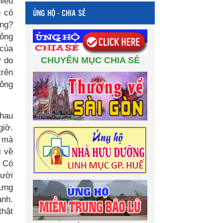
hiều
ỦNG HỘ - CHIA SẺ
g có
ông?
hông
 của
CHUYÊN MỤC CHIA SẺ
ự do
trên
hông
nhau
giờ.
h mà
i về
. Có
gười
hưng
ạnh.
thật