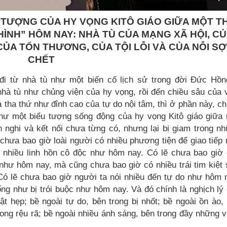
 TƯỢNG CỦA HY VỌNG KITÔ GIÁO GIỮA MỘT T
HÌNH” HÔM NAY: NHÀ TÙ CỦA MẠNG XÃ HỘI, C
ỦA TỔN THƯƠNG, CỦA TỘI LỖI VÀ CỦA NỖI SỢ
CHẾT
đi từ nhà tù như một biến cố lịch sử trong đời Đức Hồ
à tù như chủng viện của hy vọng, rồi đến chiều sâu của 
tha thứ như đỉnh cao của tự do nội tâm, thì ở phần này, c
hư một biểu tượng sống động của hy vọng Kitô giáo giữa
n nghi và kết nối chưa từng có, nhưng lại bị giam trong n
chưa bao giờ loài người có nhiều phương tiện để giao tiếp
nhiều linh hồn cô độc như hôm nay. Có lẽ chưa bao giờ
 như hôm nay, mà cũng chưa bao giờ có nhiều trái tim kiệt
ó lẽ chưa bao giờ người ta nói nhiều đến tự do như hôm 
g như bị trói buộc như hôm nay. Và đó chính là nghịch lý
ật hẹp; bề ngoài tự do, bên trong bị nhốt; bề ngoài ồn ào,
trong rệu rã; bề ngoài nhiều ánh sáng, bên trong đầy những 