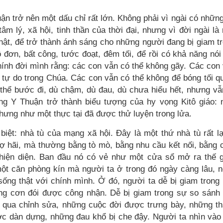
n trở nên một dấu chỉ rất lớn. Không phải vì ngài có những
m lý, xã hội, tinh thần của thời đại, nhưng vì đời ngài là
 thật, để trở thành ánh sáng cho những người đang bị giam t
 đơn, bất công, tước đoạt, đêm tối, để rồi có khả năng nói
ính đời mình rằng: các con vẫn có thể không gãy. Các con
 tự do trong Chúa. Các con vẫn có thể không để bóng tối q
thể bước đi, dù chậm, dù đau, dù chưa hiểu hết, nhưng vẫ
g Y Thuận trở thành biểu tượng của hy vọng Kitô giáo: 
hưng như một thực tại đã được thử luyện trong lửa.
iệt: nhà tù của mạng xã hội. Đây là một thứ nhà tù rất lạ
ợ hãi, mà thường bằng tò mò, bằng nhu cầu kết nối, bằng
 hiện diện. Ban đầu nó có vẻ như một cửa sổ mở ra thế g
một căn phòng kín mà người ta ở trong đó ngày càng lâu, 
ống thật với chính mình. Ở đó, người ta dễ bị giam trong
ong cơn đói được công nhận. Dễ bị giam trong sự so sánh 
ã qua chỉnh sửa, những cuộc đời được trưng bày, những t
c dàn dựng, những đau khổ bị che đậy. Người ta nhìn vào