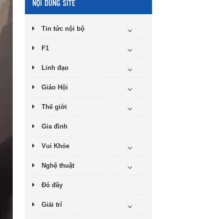
NỘI DUNG SITE
Tin tức nội bộ
F1
Linh đạo
Giáo Hội
Thế giới
Gia đình
Vui Khỏe
Nghệ thuật
Đó đây
Giải trí