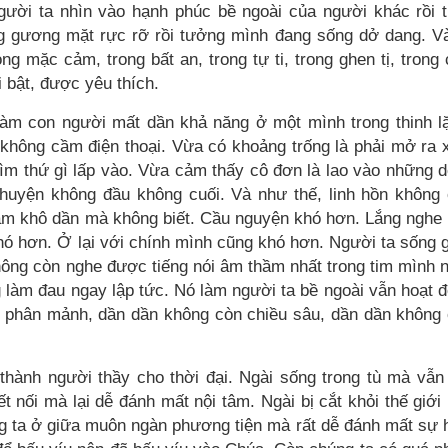
gười ta nhìn vào hạnh phúc bề ngoài của người khác rồi 
g gương mặt rực rỡ rồi tưởng mình đang sống dở dang. V
ng mặc cảm, trong bất an, trong tự ti, trong ghen tị, trong
i bật, được yêu thích.
 làm con người mất dần khả năng ở một mình trong thinh l
 không cầm điện thoại. Vừa có khoảng trống là phải mở ra
 tìm thứ gì lấp vào. Vừa cảm thấy cô đơn là lao vào những 
chuyện không đầu không cuối. Và như thế, linh hồn không
tâm khô dần mà không biết. Cầu nguyện khó hơn. Lắng nghe
hó hơn. Ở lại với chính mình cũng khó hơn. Người ta sống 
ông còn nghe được tiếng nói âm thầm nhất trong tim mình 
 làm đau ngay lập tức. Nó làm người ta bề ngoài vẫn hoạt 
ị phân mảnh, dần dần không còn chiều sâu, dần dần không
hành người thầy cho thời đại. Ngài sống trong tù mà vẫn
 nối mà lại dễ đánh mất nội tâm. Ngài bị cắt khỏi thế giới
 ta ở giữa muôn ngàn phương tiện mà rất dễ đánh mất sự 