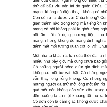
diện của Chúa. Ngài không có nhiều thứ 
thứ để bấu víu nên lại dễ quên Chúa. 
mạng, không có điện thoại, không có nh
Con còn ở lại được với Chúa không? Con
gian thánh nào trong lòng mà tiếng ồn 
mạng xã hội không phải là ghét công nghệ
nội tâm: tôi sử dụng phương tiện, chứ k
mạng, nhưng không để mạng định nghĩa giá
đánh mất mối tương quan cốt lõi với Chú
Một nhà tù khác rất lớn của thời đại là 
nhiều như bây giờ, mà cũng chưa bao giờ
Có những người sống giữa gia đình mà
không có một bờ vai thật. Có những ngư
vẫn thấy lòng rỗng không. Có những n
những người đã thử mở lòng một lần rồi 
quá mệt nên không còn sức xây tương q
đêm xuống là cả một khoảng tối mở ra t
Cô đơn còn là cảm giác không được chạm