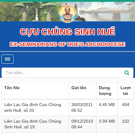
CỰU CHỦNG SINH HUẾ
EX-SEMINARIANS OF HUE'S ARCHDIOCESE
Tên file
Gửi lên
Dung
Lượt
lượng
tải
Liên Lạc Gia đình Cựu Chủng
30/03/2011
4.45 MB
404
sinh Huế, số 20.
06:52
Liên Lạc Gia đình Cựu Chủng
09/12/2010
3.94 MB
102
Sinh Huế, số 19.
08:44