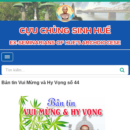
CỰU CHỦNG SINH HUẾ
EX-SEMINARIANS OF HUE'S ARCHDIOCESE
Bản tin Vui Mừng và Hy Vọng số 44