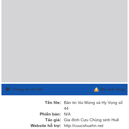
Thông tin chi tiết
Báo link hỏng
Tên file:
Bản tin Vui Mừng và Hy Vọng số
44
Phiên bản:
N/A
Tác giả:
Gia đình Cựu Chủng sinh Huế
Website hỗ trợ:
http://cuucshuehn.net