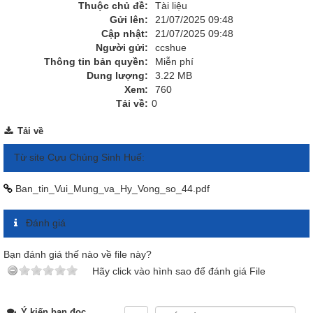
Thuộc chủ đề:
Tài liệu
Gửi lên:
21/07/2025 09:48
Cập nhật:
21/07/2025 09:48
Người gửi:
ccshue
Thông tin bản quyền:
Miễn phí
Dung lượng:
3.22 MB
Xem:
760
Tải về:
0
Tải về
Từ site Cựu Chủng Sinh Huế:
Ban_tin_Vui_Mung_va_Hy_Vong_so_44.pdf
Đánh giá
Bạn đánh giá thế nào về file này?
Hãy click vào hình sao để đánh giá File
Ý kiến bạn đọc