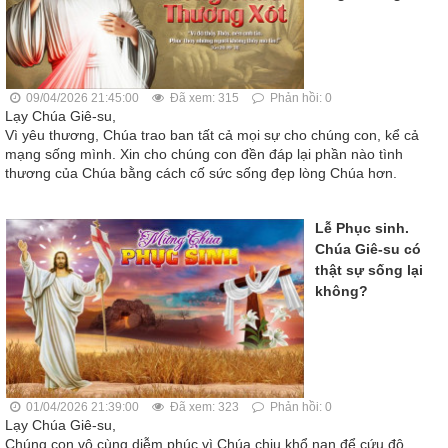
09/04/2026 21:45:00
Đã xem: 315
Phản hồi: 0
Lạy Chúa Giê-su,
Vì yêu thương, Chúa trao ban tất cả mọi sự cho chúng con, kể cả
mạng sống mình. Xin cho chúng con đền đáp lại phần nào tình
thương của Chúa bằng cách cố sức sống đẹp lòng Chúa hơn.
Lễ Phục sinh.
Chúa Giê-su có
thật sự sống lại
không?
01/04/2026 21:39:00
Đã xem: 323
Phản hồi: 0
Lạy Chúa Giê-su,
Chúng con vô cùng diễm phúc vì Chúa chịu khổ nạn để cứu độ