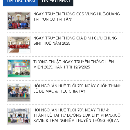
TIN TIÊU ĐIỂM
TIN MỚI NHẤT
NGÀY TRUYỀN THỐNG CCS VÙNG HUẾ-QUẢNG
TRỊ. “ÔN CỐ TRI TÂN”
NGÀY TRUYỀN THỐNG GIA ĐÌNH CỰU CHỦNG
SINH HUẾ NĂM 2025
TƯỜNG THUẬT NGÀY TRUYỀN THỐNG LIÊN
MIỀN 2025. HẠNH TRÍ 19/9/2025
HỘI NGỘ “ÂN HUỆ TUỔI 70”. NGÀY CUỐI: THÁNH
LỄ BẾ MẠC & TIỆC CHIA TAY
HỘI NGỘ “ÂN HUỆ TUỔI 70”. NGÀY THỨ 4:
THÁNH LỄ TẠI TỪ ĐƯỜNG ĐĐK ĐHY PHANXICÔ
XAVIE & TRẢI NGHIỆM THUYỀN THÚNG HỘI AN