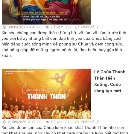
30/05/2026 04:46:00
Đã xem: 197
Phản hồi: 0
Xin cho chúng con đừng thờ ơ hững hờ, vô tâm vô cảm trước tình
yêu trời bể ấy nhưng biết đền đáp tình yêu của Chúa bằng cách
hiến dâng cuộc sống mình để phụng sự Chúa và đem công sức,
khả năng giúp đỡ những người bệnh tật, đau buồn hay gặp khó
khăn.
Lễ Chúa Thánh
Thần Hiện
Xuống. Cuộc
sáng tạo mới
21/05/2026 10:00:00
Đã xem: 213
Phản hồi: 0
Xin cho đoàn con của Chúa luôn khao khát Thánh Thần như con
thơ khát sữa mẹ, như cây cỏ khát mưa nguồn và luôn biết mở lòng