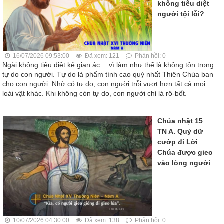
không tiêu diệt
người tội lỗi?
16/07/2026 09:53:00
Đã xem: 121
Phản hồi: 0
Ngài không tiêu diệt kẻ gian ác… vì làm như thế là không tôn trọng
tự do con người. Tự do là phẩm tính cao quý nhất Thiên Chúa ban
cho con người. Nhờ có tự do, con người trỗi vượt hơn tất cả mọi
loài vật khác. Khi không còn tự do, con người chỉ là rô-bốt.
Chúa nhật 15
TN A. Quỷ dữ
cướp đi Lời
Chúa được gieo
vào lòng người
10/07/2026 04:30:00
Đã xem: 138
Phản hồi: 0