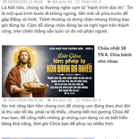
06/08/2026 21:49:00
Đã xem: 44
Phản hồi: 0
Là Kitô hữu, chúng ta thường nghe cụm từ “hành trình đức tin”. Tin
là một quá trình bước đi không ngừng, tiến mãi về phía trước để
gặp Đấng vô hình. Thỉnh thoảng có dừng chân nhưng không bao
giờ đứng lại. Cám dỗ dừng chân đứng lại và nghỉ ngơi trên thành
công, trên chiến thắng vẫn luôn có đó với phận người.
Chúa nhật 18
TN A. Chia bánh
cho nhau
30/07/2026 09:47:00
Đã xem: 83
Phản hồi: 0
Xin mở rộng tâm hồn chúng con để chúng con đừng theo thói đời
là thu vào tối đa, phát ra tối thiểu, nhưng biết noi gương Chúa để
trao ban, để cống hiến những gì chúng con đang có và biết hiến
dâng khả năng, thời giờ Chúa ban để phục vụ nhiều hơn.