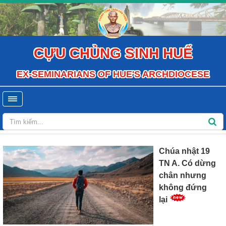
CỰU CHỦNG SINH HUẾ
EX-SEMINARIANS OF HUE'S ARCHDIOCESE
Chúa nhật 19
TN A. Có dừng
chân nhưng
không đứng
lại