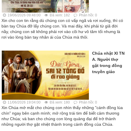
19/06/2026 09:48:00
Đã xem: 182
Phản hồi: 0
Xin cho con tin rằng dù chúng con có vấp ngã và rơi xuống, thì có
bàn tay Chúa đỡ lấy chúng con. Và mai đây, khi phải từ giã đời
nầy, chúng con sẽ không phải rơi vào cõi hư vô tăm tối nhưng là
rơi vào lòng bàn tay nhân ái của Chúa mà thôi.
Chúa nhật XI TN
A. Người thợ
gặt trong đồng
truyền giáo
11/06/2026 19:04:00
Đã xem: 180
Phản hồi: 0
Xin Chúa mở mắt cho chúng con nhìn thấy những "cánh đồng lúa
chín" ngay bên cạnh mình; mở rộng trái tim để biết cảm thương
như Chúa; và ban cho chúng con lòng quảng đại để trở thành
những người thợ gặt nhiệt thành trong cánh đồng của Chúa.