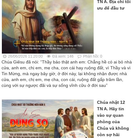
TN A. Địa chỉ tối
ưu để đầu tư
26/06/2026 11:20:00
Đã xem: 146
Phản hồi: 0
Chúa Giêsu đã nói: “Thầy bảo thật anh em: Chẳng hề có ai bỏ nhà
cửa, anh em, chị em, mẹ cha, con cái hay ruộng đất, vì Thầy và vì
Tin Mừng, mà ngay bây giờ, ở đời này, lại không nhận được nhà
cửa, anh em, chị em, mẹ cha, con cái, ruộng đất gấp trăm lần,
cùng với sự ngược đãi và sự sống vĩnh cữu ở đời sau”
Chúa nhật 12
TN A. Hãy tin
vào sự quan
phòng của
Chúa và không
còn sợ hãi