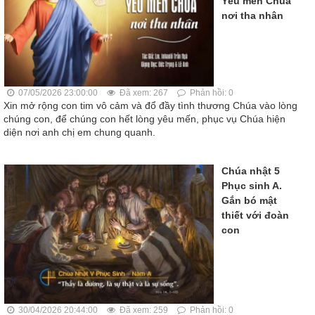
Yêu mến Chúa
nơi tha nhân
07/05/2026 23:00:00
Đã xem: 267
Phản hồi: 0
Xin mở rộng con tim vô cảm và đổ đầy tình thương Chúa vào lòng
chúng con, để chúng con hết lòng yêu mến, phục vụ Chúa hiện
diện nơi anh chị em chung quanh.
Chúa nhật 5
Phục sinh A.
Gắn bó mật
thiết với đoàn
con
30/04/2026 20:44:00
Đã xem: 259
Phản hồi: 0