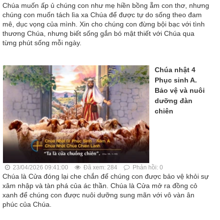
Chúa muốn ấp ủ chúng con như mẹ hiền bồng ẵm con thơ, nhưng
chúng con muốn tách lìa xa Chúa để được tự do sống theo đam
mê, dục vọng của mình. Xin cho chúng con đừng bội bạc với tình
thương Chúa, nhưng biết sống gắn bó mật thiết với Chúa qua
từng phút sống mỗi ngày.
Chúa nhật 4
Phục sinh A.
Bảo vệ và nuôi
dưỡng đàn
chiên
23/04/2026 09:41:00
Đã xem: 284
Phản hồi: 0
Chúa là Cửa đóng lại che chắn để chúng con được bảo vệ khỏi sự
xâm nhập và tàn phá của ác thần. Chúa là Cửa mở ra đồng cỏ
xanh để chúng con được nuôi dưỡng sung mãn với vô vàn ân
phúc của Chúa.