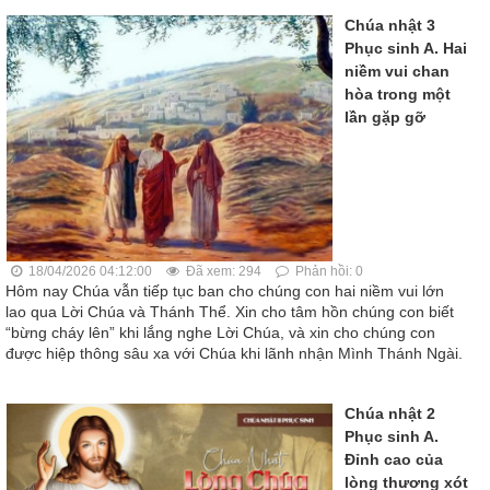
Chúa nhật 3
Phục sinh A. Hai
niềm vui chan
hòa trong một
lần gặp gỡ
18/04/2026 04:12:00
Đã xem: 294
Phản hồi: 0
Hôm nay Chúa vẫn tiếp tục ban cho chúng con hai niềm vui lớn
lao qua Lời Chúa và Thánh Thể. Xin cho tâm hồn chúng con biết
“bừng cháy lên” khi lắng nghe Lời Chúa, và xin cho chúng con
được hiệp thông sâu xa với Chúa khi lãnh nhận Mình Thánh Ngài.
Chúa nhật 2
Phục sinh A.
Đỉnh cao của
lòng thương xót