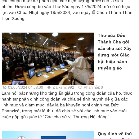
các chuẩn mực để phân định các hiện tượng được cho là siêu
nhiên. Được công bố vào Thứ Sáu ngày 17/5/2024, nó sẽ có hiệu
lực vào Chúa Nhật ngày 19/5/2024, vào ngày lễ Chúa Thánh Thần
Hiện Xuống.
Thư của Đức
Thánh Cha gởi
các cha sở: Xây
dựng một Giáo
hội hiệp hành
truyền giáo
03/05/2024 04:58:00
Đã xem: 992
Phản hồi: 0
Làm nổi bật những kho tàng ẩn giấu trong cộng đoàn của họ, thực
hành sự phân định cộng đoàn và chia sẻ tình huynh đệ giữa các
linh mục và giám mục: đây là ba khuyến nghị chính mà Đức
Phanxicô, trong một lá thư, đã chia sẻ với các linh mục vào cuối
cuộc gặp gỡ quốc tế “Các cha sở vì Thượng Hội đồng”.
Quy định về thủ