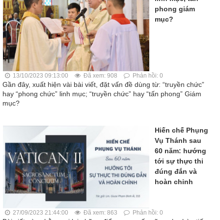
phong giám
mục?
13/10/2023 09:13:00
Đã xem: 908
Phản hồi: 0
Gần đây, xuất hiện vài bài viết, đặt vấn đề dùng từ: “truyền chức”
hay “phong chức” linh mục; “truyền chức” hay “tấn phong” Giám
mục?
Hiến chế Phụng
Vụ Thánh sau
60 năm: hướng
tới sự thực thi
đúng đắn và
hoàn chỉnh
27/09/2023 21:44:00
Đã xem: 863
Phản hồi: 0