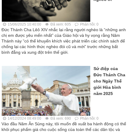
15/06/2025 10:40:00
Đã xem: 605
Phản hồi: 0
Đức Thánh Cha Lêô XIV nhắc lại rằng người nghèo là “những anh
chị em được yêu mến nhất” của Giáo hội và hy vọng rằng Năm
Thánh này “có thể khuyến khích việc phát triển các chính sách để
chống lại các hình thức nghèo đói cũ và mới” trước những bất
bình đẳng và xung đột trên thế giới.
Sứ điệp của
Đức Thánh Cha
cho Ngày Thế
giới Hòa bình
năm 2025
14/12/2024 08:49:00
Đã xem: 690
Phản hồi: 0
Vào đầu Năm Ân Sủng này, tôi muốn đề xuất ba hành động có thể
khôi phục phẩm giá cho cuộc sống của toàn thể các dân tộc và