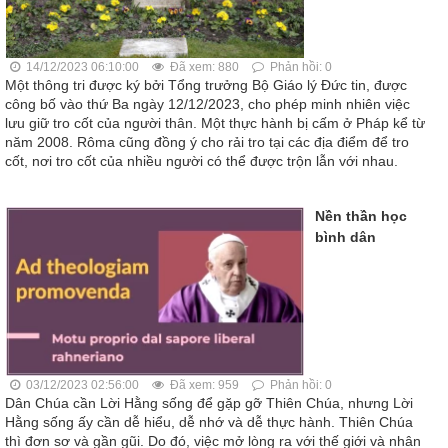
14/12/2023 06:10:00
Đã xem: 880
Phản hồi: 0
Một thông tri được ký bởi Tổng trưởng Bộ Giáo lý Đức tin, được
công bố vào thứ Ba ngày 12/12/2023, cho phép minh nhiên việc
lưu giữ tro cốt của người thân. Một thực hành bị cấm ở Pháp kể từ
năm 2008. Rôma cũng đồng ý cho rải tro tại các địa điểm để tro
cốt, nơi tro cốt của nhiều người có thể được trộn lẫn với nhau.
Nền thần học
bình dân
03/12/2023 02:56:00
Đã xem: 959
Phản hồi: 0
Dân Chúa cần Lời Hằng sống để gặp gỡ Thiên Chúa, nhưng Lời
Hằng sống ấy cần dễ hiểu, dễ nhớ và dễ thực hành. Thiên Chúa
thì đơn sơ và gần gũi. Do đó, việc mở lòng ra với thế giới và nhân