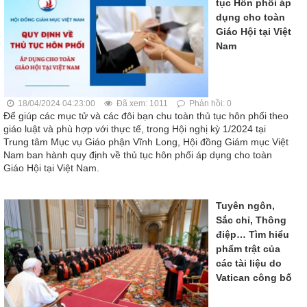
tục Hôn phối áp
dụng cho toàn
Giáo Hội tại Việt
Nam
18/04/2024 04:23:00
Đã xem: 1011
Phản hồi: 0
Để giúp các mục tử và các đôi bạn chu toàn thủ tục hôn phối theo
giáo luật và phù hợp với thực tế, trong Hội nghị kỳ 1/2024 tại
Trung tâm Mục vụ Giáo phận Vĩnh Long, Hội đồng Giám mục Việt
Nam ban hành quy định về thủ tục hôn phối áp dụng cho toàn
Giáo Hội tại Việt Nam.
Tuyên ngôn,
Sắc chỉ, Thông
điệp… Tìm hiểu
phẩm trật của
các tài liệu do
Vatican công bố