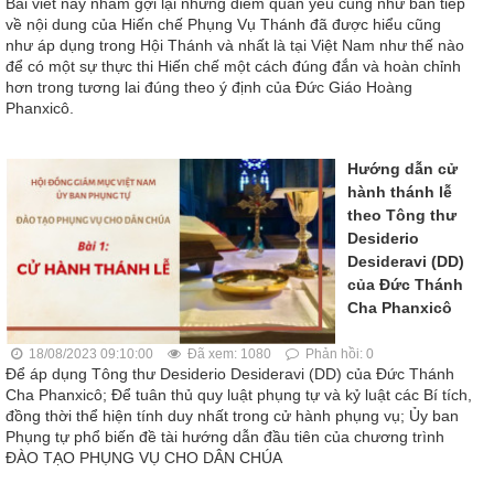
Bài viết này nhằm gợi lại những điểm quan yếu cũng như bàn tiếp
về nội dung của Hiến chế Phụng Vụ Thánh đã được hiểu cũng
như áp dụng trong Hội Thánh và nhất là tại Việt Nam như thế nào
để có một sự thực thi Hiến chế một cách đúng đắn và hoàn chỉnh
hơn trong tương lai đúng theo ý định của Đức Giáo Hoàng
Phanxicô.
Hướng dẫn cử
hành thánh lễ
theo Tông thư
Desiderio
Desideravi (DD)
của Đức Thánh
Cha Phanxicô
18/08/2023 09:10:00
Đã xem: 1080
Phản hồi: 0
Để áp dụng Tông thư Desiderio Desideravi (DD) của Đức Thánh
Cha Phanxicô; Để tuân thủ quy luật phụng tự và kỷ luật các Bí tích,
đồng thời thể hiện tính duy nhất trong cử hành phụng vụ; Ủy ban
Phụng tự phổ biến đề tài hướng dẫn đầu tiên của chương trình
ĐÀO TẠO PHỤNG VỤ CHO DÂN CHÚA