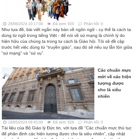
28/06/2024 10:17:00
Đã xem: 920
Phản hồi: 0
Như tựa đề, bài viết ngắn này bàn về ngôn ngữ - cụ thể là cách ta
dùng từ ngữ trong tiếng Việt - để nói về sứ mạng là chính lý do
hiện hữu của chúng ta trong tư cách là Giáo hội. Tôi sẽ đề cập
trước hết việc dùng từ “truyền giáo”, sau đó sẽ nêu sự lẫn lộn giữa
“sứ mạng” và “sứ vụ”.
Các chuẩn mực
mới về các hiện
tượng được
cho là siêu
nhiên
18/05/2024 09:45:00
Đã xem: 928
Phản hồi: 0
Tài liệu của Bộ Giáo lý Đức tin, với tựa đề “Các chuẩn mực thủ tục
để phân định các hiện tượng được cho là siêu nhiên”, cập nhật