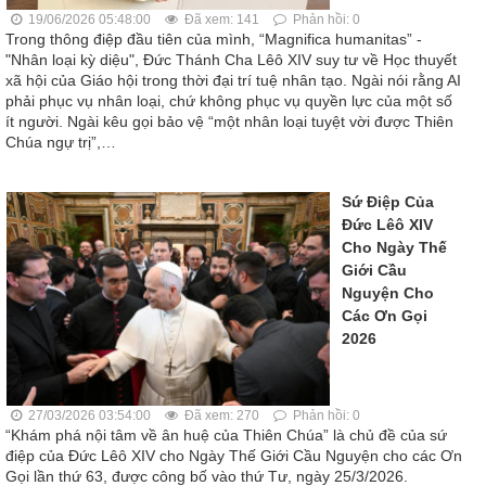
19/06/2026 05:48:00
Đã xem: 141
Phản hồi: 0
Trong thông điệp đầu tiên của mình, “Magnifica humanitas” -
"Nhân loại kỳ diệu", Đức Thánh Cha Lêô XIV suy tư về Học thuyết
xã hội của Giáo hội trong thời đại trí tuệ nhân tạo. Ngài nói rằng AI
phải phục vụ nhân loại, chứ không phục vụ quyền lực của một số
ít người. Ngài kêu gọi bảo vệ “một nhân loại tuyệt vời được Thiên
Chúa ngự trị”,…
Sứ Điệp Của
Đức Lêô XIV
Cho Ngày Thế
Giới Cầu
Nguyện Cho
Các Ơn Gọi
2026
27/03/2026 03:54:00
Đã xem: 270
Phản hồi: 0
“Khám phá nội tâm về ân huệ của Thiên Chúa” là chủ đề của sứ
điệp của Đức Lêô XIV cho Ngày Thế Giới Cầu Nguyện cho các Ơn
Gọi lần thứ 63, được công bố vào thứ Tư, ngày 25/3/2026.