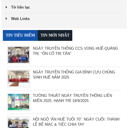
Tờ liên lạc
Web Links
TIN TIÊU ĐIỂM
TIN MỚI NHẤT
NGÀY TRUYỀN THỐNG CCS VÙNG HUẾ-QUẢNG
TRỊ. “ÔN CỐ TRI TÂN”
NGÀY TRUYỀN THỐNG GIA ĐÌNH CỰU CHỦNG
SINH HUẾ NĂM 2025
TƯỜNG THUẬT NGÀY TRUYỀN THỐNG LIÊN
MIỀN 2025. HẠNH TRÍ 19/9/2025
HỘI NGỘ “ÂN HUỆ TUỔI 70”. NGÀY CUỐI: THÁNH
LỄ BẾ MẠC & TIỆC CHIA TAY