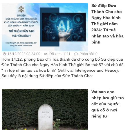
Sứ điệp Đức
Thánh Cha cho
Ngày Hòa bình
Thế giới năm
2024: Trí tuệ
nhân tạo và hòa
bình
16/12/2023 08:34:00
Đã xem: 1111
Phản hồi: 0
Hôm 14.12, phòng Báo chí Toà thánh đã cho công bố Sứ điệp của
Đức Thánh Cha cho Ngày Hòa bình Thế giới lần thứ 57 với chủ đề
“Trí tuệ nhân tạo và hòa bình” (Artificial Intelligence and Peace).
Sau đây là nội dung Sứ điệp của Đức Thánh Cha:
Vatican cho
phép lưu giữ tro
cốt của người
quá cố ở nơi
riêng tư