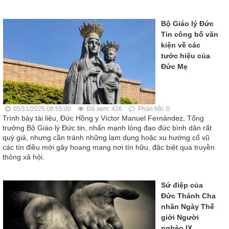
Bộ Giáo lý Đức
Tin công bố văn
kiện về các
tước hiệu của
Đức Mẹ
05/11/2025 08:55:00
Đã xem: 426
Phản hồi: 0
Trình bày tài liệu, Đức Hồng y Víctor Manuel Fernández, Tổng
trưởng Bộ Giáo lý Đức tin, nhấn mạnh lòng đạo đức bình dân rất
quý giá, nhưng cần tránh những lạm dụng hoặc xu hướng cổ vũ
các tín điều mới gây hoang mang nơi tín hữu, đặc biệt qua truyền
thông xã hội.
Sứ điệp của
Đức Thánh Cha
nhân Ngày Thế
giới Người
nghèo IX