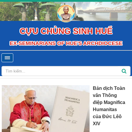
CỰU CHỦNG SINH HUẾ
EX-SEMINARIANS OF HUE'S ARCHDIOCESE
Bản dịch Toàn
văn Thông
điệp Magnifica
Humanitas
của Đức Lêô
XIV