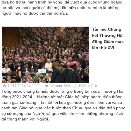
đưa họ trở lại hành trình hy vọng, để vượt qua cuộc khủng hoảng
nợ nần và mọi người có thể một lần nữa nhận ra mình là những
người mắc nợ được tha thứ nợ nần.
Tài liệu Chung
kết Thượng Hội
đồng Giám mục
lần thứ XVI
19/11/2024 04:33:00
Đã xem: 659
Phản hồi: 0
Từng bước chúng ta hiểu được rằng ở trọng tâm của Thượng Hội
đồng 2021-2024 – Hướng tới một Giáo hội hiệp hành: Hiệp thông,
tham gia, sứ mạng – là một lời kêu gọi hướng đến niềm vui và sự
canh tân Giáo hội qua việc bước theo Chúa, qua sự dấn thân phục
vụ sứ mạng của Người, và qua việc tìm kiếm những phương cách
để trung thành với Người.