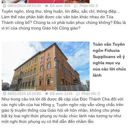
09/01/2024 09:53:00
Đã xem: 955
Phản hồi: 0
Tuyên ngôn, tông thư, tông huấn, tín điều, sắc chỉ, thông điệp…
Làm thế nào phân biệt được các văn bản khác nhau do Tòa
Thánh công bố? Chúng ta có phải tuân phục chúng không? Đâu là
vị trí của chúng trong Giáo hội Công giáo?
Toàn văn Tuyên
ngôn Fiducia
Supplicans về ý
nghĩa mục vụ
của các lời chúc
lành
06/01/2024 10:10:00
Đã xem: 1244
Phản hồi: 0
Như trong câu trả lời đã được đề cập của Đức Thánh Cha đối với
các nghi vấn của hai Hồng y, Tuyên ngôn này vẫn vững chắc trên
giáo lý truyền thống của Giáo hội về hôn nhân, không cho phép
bất kỳ loại nghi thức phụng vụ hoặc chúc lành nào tương tự như
một nghi thức phụng vụ có thể dẫn đến nhầm lẫn.