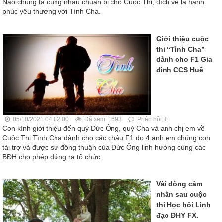
Nào chúng ta cùng nhau chuẩn bị cho Cuộc Thi, đích về là hạnh
phúc yêu thương với Tình Cha.
Giới thiệu cuộc
thi “Tình Cha”
dành cho F1 Gia
đình CCS Huế
05/10/2021 04:02:00
Đã xem: 1693
Phản hồi: 0
Con kính giới thiệu đến quý Đức Ông, quý Cha và anh chị em về
Cuộc Thi Tình Cha dành cho các cháu F1 do 4 anh em chúng con
tài trợ và được sự đồng thuận của Đức Ông linh hướng cùng các
BĐH cho phép đứng ra tổ chức.
Vài dòng cảm
nhận sau cuộc
thi Học hỏi Linh
đạo ĐHY FX.