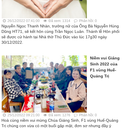
26/12/2022 07:41:00
Đã xem: 1314
Phản hồi: 0
Nguyễn Ngọc Thanh Nhàn, trưởng nữ của Ông Bà Nguyễn Hùng
Dũng HT71, sẽ kết hôn cùng Trần Ngọc Luân. Thánh lễ Hôn phối
sẽ được cử hành tại Nhà thờ Thủ Đức vào lúc 17g30 ngày
30/12/2022.
Niềm vui Giáng
Sinh 2022 của
F1 vùng Huế-
Quảng Trị
25/12/2022 09:21:00
Đã xem: 1276
Phản hồi: 0
Hoà cùng niềm vui mừng Chúa Giáng Sinh, F1 vùng Huế-Quảng
Trị chúng con vừa có một buổi gặp mặt, đơn sơ nhưng đầy ý