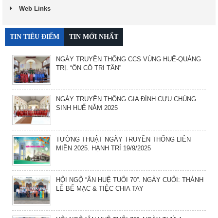
Web Links
TIN TIÊU ĐIỂM
TIN MỚI NHẤT
NGÀY TRUYỀN THỐNG CCS VÙNG HUẾ-QUẢNG
TRỊ. “ÔN CỐ TRI TÂN”
NGÀY TRUYỀN THỐNG GIA ĐÌNH CỰU CHỦNG
SINH HUẾ NĂM 2025
TƯỜNG THUẬT NGÀY TRUYỀN THỐNG LIÊN
MIỀN 2025. HẠNH TRÍ 19/9/2025
HỘI NGỘ “ÂN HUỆ TUỔI 70”. NGÀY CUỐI: THÁNH
LỄ BẾ MẠC & TIỆC CHIA TAY