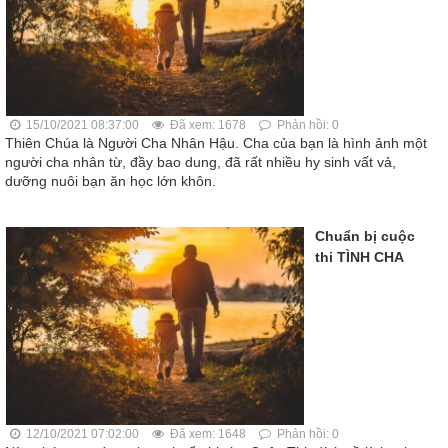
15/10/2021 08:37:00
Đã xem: 1678
Phản hồi: 0
Thiên Chúa là Người Cha Nhân Hậu. Cha của bạn là hình ảnh một
người cha nhân từ, đầy bao dung, đã rất nhiều hy sinh vất vả,
dưỡng nuôi bạn ăn học lớn khôn.
Chuẩn bị cuộc
thi TÌNH CHA
12/10/2021 07:02:00
Đã xem: 1648
Phản hồi: 0