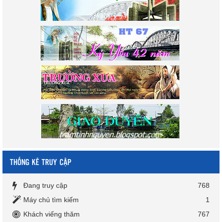
THỐNG KÊ TRUY CẬP
Đang truy cập
768
Máy chủ tìm kiếm
1
Khách viếng thăm
767