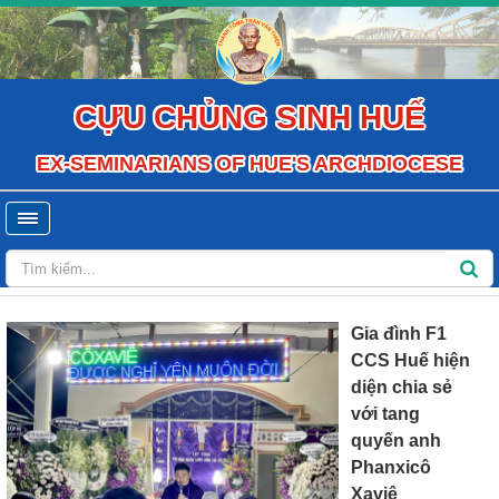
CỰU CHỦNG SINH HUẾ
EX-SEMINARIANS OF HUE'S ARCHDIOCESE
Gia đình F1
CCS Huế hiện
diện chia sẻ
với tang
quyến anh
Phanxicô
Xaviê