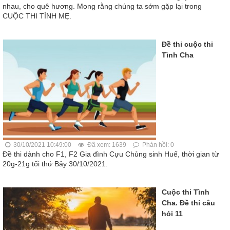
nhau, cho quê hương. Mong rằng chúng ta sớm gặp lại trong
CUỘC THI TÌNH MẸ.
Đề thi cuộc thi
Tình Cha
30/10/2021 10:49:00
Đã xem: 1639
Phản hồi: 0
Đề thi dành cho F1, F2 Gia đình Cựu Chủng sinh Huế, thời gian từ
20g-21g tối thứ Bảy 30/10/2021.
Cuộc thi Tình
Cha. Đề thi câu
hỏi 11