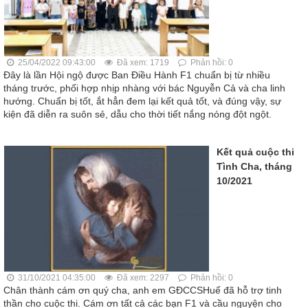
25/04/2022 09:43:00
Đã xem: 1719
Phản hồi: 0
Đây là lần Hội ngộ được Ban Điều Hành F1 chuẩn bị từ nhiều
tháng trước, phối hợp nhịp nhàng với bác Nguyễn Cả và cha linh
hướng. Chuẩn bị tốt, ắt hẳn đem lại kết quả tốt, và đúng vậy, sự
kiện đã diễn ra suôn sẻ, dẫu cho thời tiết nắng nóng đột ngột.
Kết quả cuộc thi
Tình Cha, tháng
10/2021
31/10/2021 04:35:00
Đã xem: 2297
Phản hồi: 0
Chân thành cám ơn quý cha, anh em GĐCCSHuế đã hỗ trợ tinh
thần cho cuộc thi. Cám ơn tất cả các bạn F1 và cầu nguyện cho