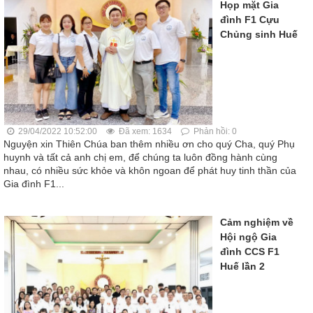
Họp mặt Gia
đình F1 Cựu
Chủng sinh Huế
29/04/2022 10:52:00
Đã xem: 1634
Phản hồi: 0
Nguyện xin Thiên Chúa ban thêm nhiều ơn cho quý Cha, quý Phụ
huynh và tất cả anh chị em, để chúng ta luôn đồng hành cùng
nhau, có nhiều sức khỏe và khôn ngoan để phát huy tinh thần của
Gia đình F1...
Cảm nghiệm về
Hội ngộ Gia
đình CCS F1
Huế lần 2