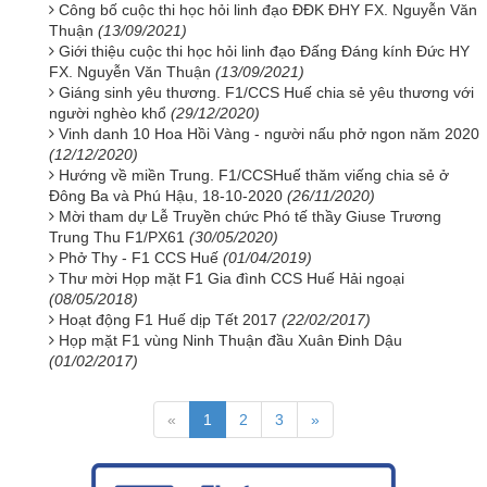
Công bố cuộc thi học hỏi linh đạo ĐĐK ĐHY FX. Nguyễn Văn
Thuận
(13/09/2021)
Giới thiệu cuộc thi học hỏi linh đạo Đấng Đáng kính Đức HY
FX. Nguyễn Văn Thuận
(13/09/2021)
Giáng sinh yêu thương. F1/CCS Huế chia sẻ yêu thương với
người nghèo khổ
(29/12/2020)
Vinh danh 10 Hoa Hồi Vàng - người nấu phở ngon năm 2020
(12/12/2020)
Hướng về miền Trung. F1/CCSHuế thăm viếng chia sẻ ở
Đông Ba và Phú Hậu, 18-10-2020
(26/11/2020)
Mời tham dự Lễ Truyền chức Phó tế thầy Giuse Trương
Trung Thu F1/PX61
(30/05/2020)
Phở Thy - F1 CCS Huế
(01/04/2019)
Thư mời Họp mặt F1 Gia đình CCS Huế Hải ngoại
(08/05/2018)
Hoạt động F1 Huế dịp Tết 2017
(22/02/2017)
Họp mặt F1 vùng Ninh Thuận đầu Xuân Đinh Dậu
(01/02/2017)
«
1
2
3
»