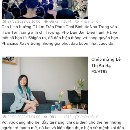
27/09/2023 09:10:00
Đã xem: 1574
Phản hồi: 0
Cha Linh hướng F1 Lm Trần Phan Thái Bình từ Nha Trang vào
Hàm Tân, cùng anh chị Trưởng, Phó Ban Ban Điều hành F1 và
một số bạn từ Sàigòn ra, đã đến hiệp thông với tang quyến bạn
Phanxicô Xaviê trong những giờ phút đau buồn nhất cuộc đời.
Chúc mừng Lê
Thị An Hạ
F1/HT68
30/08/2023 07:04:00
Đã xem: 1212
Phản hồi: 0
Với vóc dáng nhỏ bé, đầy tài năng, chị đại diện cho thế hệ những
người trẻ mạnh mẽ, nỗ lực và kiên định thực hiện sứ mệnh khi đến