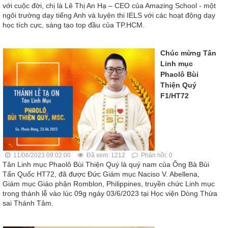
với cuộc đời, chị là Lê Thị An Hạ – CEO của Amazing School - một
ngôi trường dạy tiếng Anh và luyện thi IELS với các hoạt động dạy
học tích cực, sáng tạo top đầu của TP.HCM.
Chúc mừng Tân
Linh mục
Phaolô Bùi
Thiện Quý
F1/HT72
11/06/2023 09:02:00
Đã xem: 1212
Phản hồi: 0
Tân Linh mục Phaolô Bùi Thiện Quý là quý nam của Ông Bà Bùi
Tấn Quốc HT72, đã được Đức Giám mục Naciso V. Abellena,
Giám mục Giáo phận Romblon, Philippines, truyền chức Linh mục
trong thánh lễ vào lúc 09g ngày 03/6/2023 tại Học viện Dòng Thừa
sai Thánh Tâm.