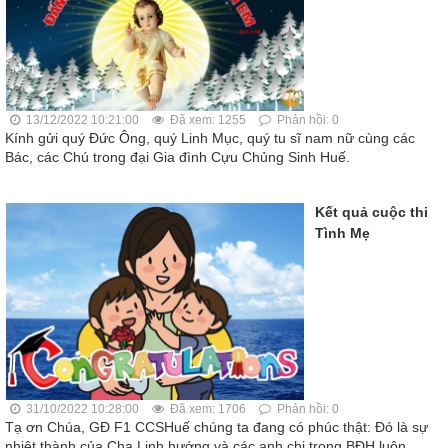
13/12/2022 10:21:00
Đã xem: 1255
Phản hồi: 0
Kính gửi quý Đức Ông, quý Linh Mục, quý tu sĩ nam nữ cùng các
Bác, các Chú trong đại Gia đình Cựu Chủng Sinh Huế.
Kết quả cuộc thi
Tình Mẹ
31/10/2022 10:28:00
Đã xem: 1706
Phản hồi: 0
Tạ ơn Chúa, GĐ F1 CCSHuế chúng ta đang có phúc thật: Đó là sự
nhiệt thành của Cha Linh hướng và các anh chị trong BĐH luôn