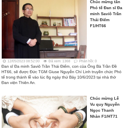
Chúc mừng tân
Phó tế Đan sĩ Đa
minh Saviô Trần
Thái Điểm
F1/HT66
12/05/2023 08:52:00
Đã xem: 1368
Phản hồi: 0
Đan sĩ Đa minh Saviô Trần Thái Điểm, con của Ông Bà Trần Đề
HT66, sẽ được Đức TGM Giuse Nguyễn Chí Linh truyền chức Phó
tế trong thánh lễ vào lúc 8g ngày thứ Bảy 10/6/2023 tại nhà thờ
Đan viện Thiên An.
Chúc mừng Lễ
Vu quy Nguyễn
Ngọc Thanh
Nhàn F1/HT71