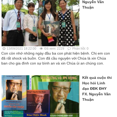
Nguyễn Văn
Thuận
13/09/2021 18:22:00
Đã xem: 2229
Phản hồi: 0
Con còn nhớ những ngày đầu ba con phát hiện bệnh. Chị em con
đã rất shock và buồn. Con đã cầu nguyện với Chúa là xin Chúa
ban cho gia đình con sự bình an và xin Chúa ủi an chúng con.
Kết quả cuộc thi
Học hỏi Linh
đạo ĐĐK ĐHY
FX. Nguyễn Văn
Thuận