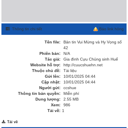
Thông tin chi tiết
Báo link hỏng
Tên file:
Bản tin Vui Mừng và Hy Vọng số
42
Phiên bản:
N/A
Tác giả:
Gia đình Cựu Chủng sinh Huế
Website hỗ trợ:
http://cuucshuehn.net
Thuộc chủ đề:
Tài liệu
Gửi lên:
10/01/2025 04:44
Cập nhật:
10/01/2025 04:44
Người gửi:
ccshue
Thông tin bản quyền:
Miễn phí
Dung lượng:
2.55 MB
Xem:
986
Tải về:
1
Tải về