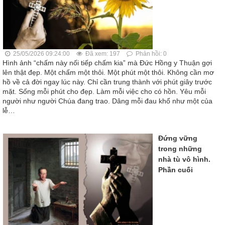
25/05/2026 09:24:00
Đã xem: 197
Phản hồi: 0
Hình ảnh “chấm này nối tiếp chấm kia” mà Đức Hồng y Thuận gợi
lên thật đẹp. Một chấm một thôi. Một phút một thôi. Không cần mơ
hồ về cả đời ngay lúc này. Chỉ cần trung thành với phút giây trước
mặt. Sống mỗi phút cho đẹp. Làm mỗi việc cho có hồn. Yêu mỗi
người như người Chúa đang trao. Dâng mỗi đau khổ như một của
lễ…
Đứng vững
trong những
nhà tù vô hình.
Phần cuối