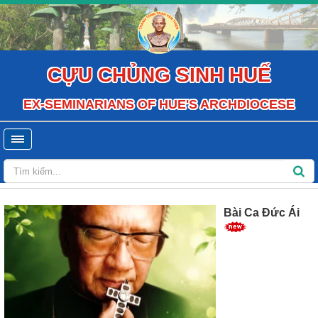
CỰU CHỦNG SINH HUẾ
EX-SEMINARIANS OF HUE'S ARCHDIOCESE
Bài Ca Đức Ái