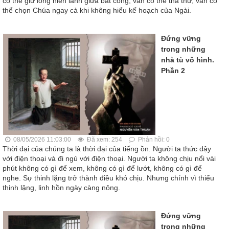
có thể giữ lòng hiền lành giữa bất công; vẫn có thể tha thứ; vẫn có
thể chọn Chúa ngay cả khi không hiểu kế hoạch của Ngài.
Đứng vững
trong những
nhà tù vô hình.
Phần 2
08/05/2026 11:03:00
Đã xem: 254
Phản hồi: 0
Thời đại của chúng ta là thời đại của tiếng ồn. Người ta thức dậy
với điện thoại và đi ngủ với điện thoại. Người ta không chịu nổi vài
phút không có gì để xem, không có gì để lướt, không có gì để
nghe. Sự thinh lặng trở thành điều khó chịu. Nhưng chính vì thiếu
thinh lặng, linh hồn ngày càng nông.
Đứng vững
trong những