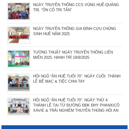
NGÀY TRUYỀN THỐNG CCS VÙNG HUẾ-QUẢNG
TRỊ. “ÔN CỐ TRI TÂN”
NGÀY TRUYỀN THỐNG GIA ĐÌNH CỰU CHỦNG
SINH HUẾ NĂM 2025
TƯỜNG THUẬT NGÀY TRUYỀN THỐNG LIÊN
MIỀN 2025. HẠNH TRÍ 19/9/2025
HỘI NGỘ “ÂN HUỆ TUỔI 70”. NGÀY CUỐI: THÁNH
LỄ BẾ MẠC & TIỆC CHIA TAY
HỘI NGỘ “ÂN HUỆ TUỔI 70”. NGÀY THỨ 4:
THÁNH LỄ TẠI TỪ ĐƯỜNG ĐĐK ĐHY PHANXICÔ
XAVIE & TRẢI NGHIỆM THUYỀN THÚNG HỘI AN