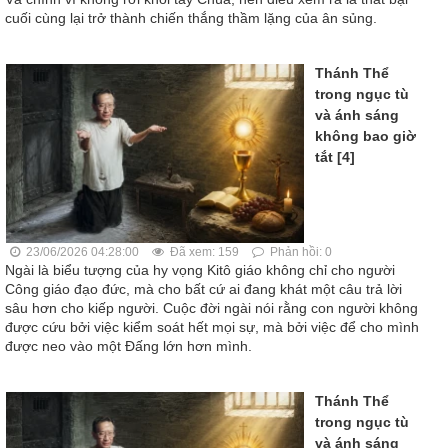
cuối cùng lại trở thành chiến thắng thầm lặng của ân sủng.
Thánh Thể
trong ngục tù
và ánh sáng
không bao giờ
tắt [4]
23/06/2026 04:28:00
Đã xem: 159
Phản hồi: 0
Ngài là biểu tượng của hy vọng Kitô giáo không chỉ cho người
Công giáo đạo đức, mà cho bất cứ ai đang khát một câu trả lời
sâu hơn cho kiếp người. Cuộc đời ngài nói rằng con người không
được cứu bởi việc kiểm soát hết mọi sự, mà bởi việc để cho mình
được neo vào một Đấng lớn hơn mình.
Thánh Thể
trong ngục tù
và ánh sáng