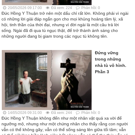
20/05/2026 09:17:00
Đã xem: 224
Phản hồi: 0
Đức Hồng Y Thuận trở nên một dấu chỉ rất lớn. Không phải vì ngài
có những lời giải đáp ngắn gọn cho mọi khủng hoảng tâm lý, xã
hội, tinh thần của thời đại, nhưng vì đời ngài là một câu trả lời
sống. Ngài đã đi qua tù ngục thật, để trở thành ánh sáng cho
những người đang bị giam trong các ngục tù không tên.
Đứng vững
trong những
nhà tù vô hình.
Phần 3
14/05/2026 09:31:00
Đã xem: 244
Phản hồi: 0
Đức Hồng Y Thuận không đến như một nhân vật quá xa vời để
ngưỡng mộ, nhưng như một chứng nhân cho thấy rằng con người
vẫn có thể không gãy; vẫn có thể sống sáng lên giữa tối tăm; vẫn