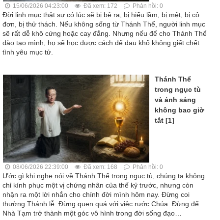
15/06/2026 04:23:00
Đã xem: 172
Phản hồi: 0
Đời linh mục thật sự có lúc sẽ bị bẻ ra, bị hiểu lầm, bị mệt, bị cô
đơn, bị thử thách. Nếu không sống từ Thánh Thể, người linh mục
sẽ rất dễ khô cứng hoặc cay đắng. Nhưng nếu để cho Thánh Thể
đào tạo mình, họ sẽ học được cách để đau khổ không giết chết
tình yêu mục tử.
Thánh Thể
trong ngục tù
và ánh sáng
không bao giờ
tắt [1]
08/06/2026 22:39:00
Đã xem: 168
Phản hồi: 0
Ước gì khi nghe nói về Thánh Thể trong ngục tù, chúng ta không
chỉ kính phục một vị chứng nhân của thế kỷ trước, nhưng còn
nhận ra một lời nhắn cho chính đời mình hôm nay. Đừng coi
thường Thánh lễ. Đừng quen quá với việc rước Chúa. Đừng để
Nhà Tạm trở thành một góc vô hình trong đời sống đạo…