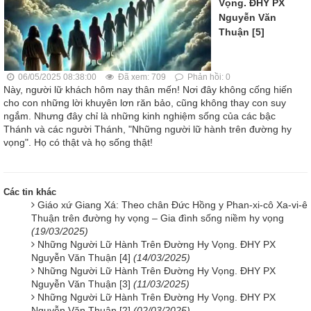
Vọng. ĐHY PX
Nguyễn Văn
Thuận [5]
06/05/2025 08:38:00
Đã xem: 709
Phản hồi: 0
Này, người lữ khách hôm nay thân mến! Nơi đây không cống hiến
cho con những lời khuyên lơn răn bảo, cũng không thay con suy
ngắm. Nhưng đây chỉ là những kinh nghiệm sống của các bậc
Thánh và các người Thánh, "Những người lữ hành trên đường hy
vọng". Họ có thật và họ sống thật!
Các tin khác
Giáo xứ Giang Xá: Theo chân Đức Hồng y Phan-xi-cô Xa-vi-ê
Thuận trên đường hy vọng – Gia đình sống niềm hy vọng
(19/03/2025)
Những Người Lữ Hành Trên Đường Hy Vọng. ĐHY PX
Nguyễn Văn Thuận [4]
(14/03/2025)
Những Người Lữ Hành Trên Đường Hy Vọng. ĐHY PX
Nguyễn Văn Thuận [3]
(11/03/2025)
Những Người Lữ Hành Trên Đường Hy Vọng. ĐHY PX
Nguyễn Văn Thuận [2]
(02/03/2025)