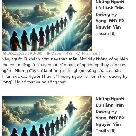
Những Người
Lữ Hành Trên
Đường Hy
Vọng. ĐHY PX
Nguyễn Văn
Thuận [9]
06/11/2025 09:04:00
Đã xem: 492
Phản hồi: 0
Này, người lữ khách hôm nay thân mến! Nơi đây không cống hiến
cho con những lời khuyên lơn răn bảo, cũng không thay con suy
ngắm. Nhưng đây chỉ là những kinh nghiệm sống của các bậc
Thánh và các người Thánh, "Những người lữ hành trên đường hy
vọng". Họ có thật và họ sống thật!
Những Người
Lữ Hành Trên
Đường Hy
Vọng. ĐHY PX
Nguyễn Văn
Thuận [8]