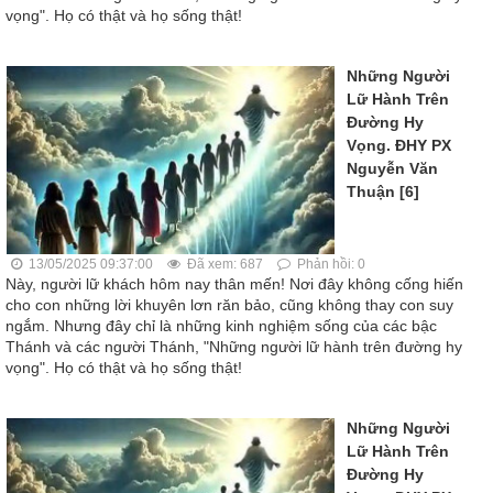
vọng". Họ có thật và họ sống thật!
Những Người
Lữ Hành Trên
Đường Hy
Vọng. ĐHY PX
Nguyễn Văn
Thuận [6]
13/05/2025 09:37:00
Đã xem: 687
Phản hồi: 0
Này, người lữ khách hôm nay thân mến! Nơi đây không cống hiến
cho con những lời khuyên lơn răn bảo, cũng không thay con suy
ngắm. Nhưng đây chỉ là những kinh nghiệm sống của các bậc
Thánh và các người Thánh, "Những người lữ hành trên đường hy
vọng". Họ có thật và họ sống thật!
Những Người
Lữ Hành Trên
Đường Hy