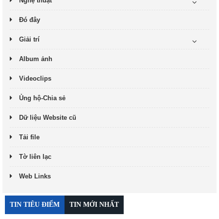
Nghệ thuật
Đó đây
Giải trí
Album ảnh
Videoclips
Ủng hộ-Chia sẻ
Dữ liệu Website cũ
Tải file
Tờ liên lạc
Web Links
TIN TIÊU ĐIỂM
TIN MỚI NHẤT