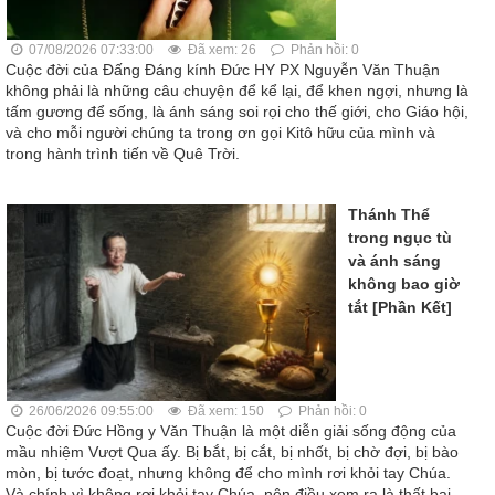
07/08/2026 07:33:00
Đã xem: 26
Phản hồi: 0
Cuộc đời của Đấng Đáng kính Đức HY PX Nguyễn Văn Thuận
không phải là những câu chuyện để kể lại, để khen ngợi, nhưng là
tấm gương để sống, là ánh sáng soi rọi cho thế giới, cho Giáo hội,
và cho mỗi người chúng ta trong ơn gọi Kitô hữu của mình và
trong hành trình tiến về Quê Trời.
Thánh Thể
trong ngục tù
và ánh sáng
không bao giờ
tắt [Phần Kết]
26/06/2026 09:55:00
Đã xem: 150
Phản hồi: 0
Cuộc đời Đức Hồng y Văn Thuận là một diễn giải sống động của
mầu nhiệm Vượt Qua ấy. Bị bắt, bị cắt, bị nhốt, bị chờ đợi, bị bào
mòn, bị tước đoạt, nhưng không để cho mình rơi khỏi tay Chúa.
Và chính vì không rơi khỏi tay Chúa, nên điều xem ra là thất bại