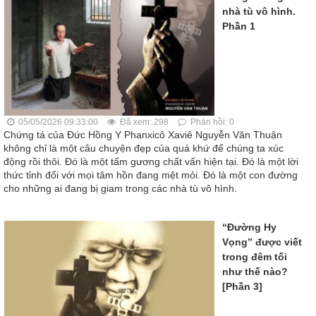
nhà tù vô hình.
Phần 1
05/05/2026 09:33:00
Đã xem: 298
Phản hồi: 0
Chứng tá của Đức Hồng Y Phanxicô Xaviê Nguyễn Văn Thuận
không chỉ là một câu chuyện đẹp của quá khứ để chúng ta xúc
động rồi thôi. Đó là một tấm gương chất vấn hiện tại. Đó là một lời
thức tỉnh đối với mọi tâm hồn đang mệt mỏi. Đó là một con đường
cho những ai đang bị giam trong các nhà tù vô hình.
“Đường Hy
Vọng” được viết
trong đêm tối
như thế nào?
[Phần 3]