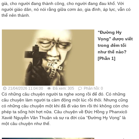
già, cho người đang thành công, cho người đang đau khổ. Với
người giáo dân, nó nói rằng giữa cơm áo, gia đình, áp lực, vẫn có
thể nên thánh.
“Đường Hy
Vọng” được viết
trong đêm tối
như thế nào?
[Phần 1]
21/04/2026 11:04:00
Đã xem: 305
Phản hồi: 0
Có những câu chuyện người ta nghe xong rồi để đó. Có những
câu chuyện làm người ta cảm động một lúc rồi thôi. Nhưng cũng
có những câu chuyện một khi đã đi vào tim rồi thì không còn cho
phép ta sống hời hợt nữa. Câu chuyện về Đức Hồng y Phanxicô
Xaviê Nguyễn Văn Thuận và sự ra đời của “Đường Hy Vọng” là
một câu chuyện như thế.