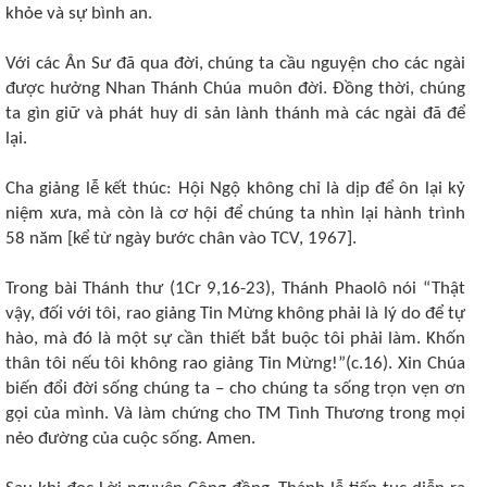
khỏe và sự bình an.
Với các Ân Sư đã qua đời, chúng ta cầu nguyện cho các ngài
được hưởng Nhan Thánh Chúa muôn đời. Đồng thời, chúng
ta gìn giữ và phát huy di sản lành thánh mà các ngài đã để
lại.
Cha giảng lễ kết thúc: Hội Ngộ không chỉ là dịp để ôn lại kỷ
niệm xưa, mà còn là cơ hội để chúng ta nhìn lại hành trình
58 năm [kể từ ngày bước chân vào TCV, 1967].
Trong bài Thánh thư (1Cr 9,16-23), Thánh Phaolô nói “Thật
vậy, đối với tôi, rao giảng Tin Mừng không phải là lý do để tự
hào, mà đó là một sự cần thiết bắt buộc tôi phải làm. Khốn
thân tôi nếu tôi không rao giảng Tin Mừng!”(c.16). Xin Chúa
biến đổi đời sống chúng ta ‒ cho chúng ta sống trọn vẹn ơn
gọi của mình. Và làm chứng cho TM Tình Thương trong mọi
nẻo đường của cuộc sống. Amen.