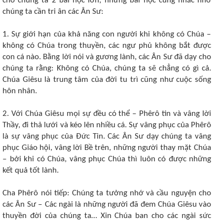
cho chúng ta 2 bài học lớn; những bài học cũng nhắc nhở
chúng ta cần tri ân các Ân Sư:
1. Sự giới hạn của khả năng con người khi không có Chúa ‒
không có Chúa trong thuyền, các ngư phủ không bắt được
con cá nào. Bằng lời nói và gương lành, các Ân Sư đã dạy cho
chúng ta rằng: Không có Chúa, chúng ta sẽ chẳng có gì cả.
Chúa Giêsu là trung tâm của đời tu trì cũng như cuộc sống
hôn nhân.
2. Với Chúa Giêsu mọi sự đều có thể ‒ Phêrô tin và vâng lời
Thầy, đi thả lưới và kéo lên nhiều cá. Sự vâng phục của Phêrô
là sự vâng phục của Đức Tin. Các Ân Sư dạy chúng ta vâng
phục Giáo hội, vâng lời Bề trên, những người thay mặt Chúa
‒ bởi khi có Chúa, vâng phục Chúa thì luôn có được những
kết quả tốt lành.
Cha Phêrô nói tiếp: Chúng ta tưởng nhớ và cầu nguyện cho
các Ân Sư ‒ Các ngài là những người đã đem Chúa Giêsu vào
thuyền đời của chúng ta… Xin Chúa ban cho các ngài sức