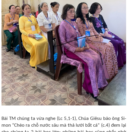
Bài TM chúng ta vừa nghe (Lc 5,1-1), Chúa Giêsu bảo ông Si-
mon “Chèo ra chỗ nước sâu mà thả lưới bắt cá” (c.4) đem lại