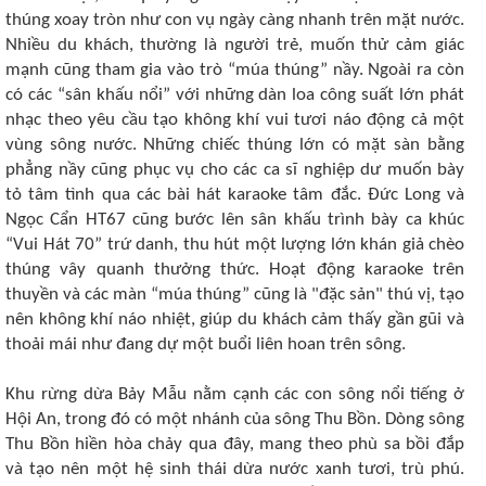
thúng xoay tròn như con vụ ngày càng nhanh trên mặt nước.
Nhiều du khách, thường là người trẻ, muốn thử cảm giác
mạnh cũng tham gia vào trò “múa thúng” nầy. Ngoài ra còn
có các “sân khấu nổi” với những dàn loa công suất lớn phát
nhạc theo yêu cầu tạo không khí vui tươi náo động cả một
vùng sông nước. Những chiếc thúng lớn có mặt sàn bằng
phẳng nầy cũng phục vụ cho các ca sĩ nghiệp dư muốn bày
tỏ tâm tình qua các bài hát karaoke tâm đắc. Đức Long và
Ngọc Cẩn HT67 cũng bước lên sân khấu trình bày ca khúc
“Vui Hát 70” trứ danh, thu hút một lượng lớn khán giả chèo
thúng vây quanh thưởng thức. Hoạt động karaoke trên
thuyền và các màn “múa thúng” cũng là "đặc sản" thú vị, tạo
nên không khí náo nhiệt, giúp du khách cảm thấy gần gũi và
thoải mái như đang dự một buổi liên hoan trên sông.
Khu rừng dừa Bảy Mẫu nằm cạnh các con sông nổi tiếng ở
Hội An, trong đó có một nhánh của sông Thu Bồn. Dòng sông
Thu Bồn hiền hòa chảy qua đây, mang theo phù sa bồi đắp
và tạo nên một hệ sinh thái dừa nước xanh tươi, trù phú.