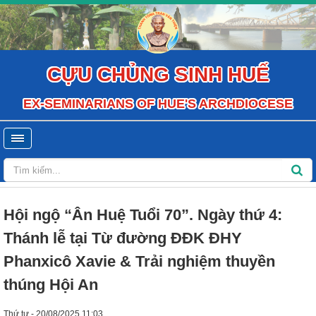
CỰU CHỦNG SINH HUẾ
EX-SEMINARIANS OF HUE'S ARCHDIOCESE
Hội ngộ “Ân Huệ Tuổi 70”. Ngày thứ 4:
Thánh lễ tại Từ đường ĐĐK ĐHY
Phanxicô Xavie & Trải nghiệm thuyền
thúng Hội An
Thứ tư - 20/08/2025 11:03