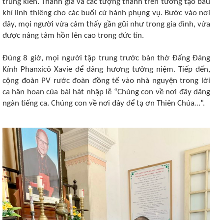
trung kiên. Thánh giá và các tượng thánh trên tường tạo bầu
khí linh thiêng cho các buổi cử hành phụng vụ. Bước vào nơi
đây, mọi người vừa cảm thấy gần gũi như trong gia đình, vừa
được nâng tâm hồn lên cao trong đức tin.
Đúng 8 giờ, mọi người tập trung trước bàn thờ Đấng Đáng
Kính Phanxicô Xavie để dâng hương tưởng niệm. Tiếp đến,
cộng đoàn PV rước đoàn đồng tế vào nhà nguyện trong lời
ca hân hoan của bài hát nhập lễ “Chúng con về nơi đây dâng
ngàn tiếng ca. Chúng con về nơi đây để tạ ơn Thiên Chúa…”.