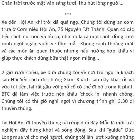
Chân trời trước mặt vẫn sáng tươi, thu hút lòng người…
***
Xe đến Hội An khi trời đã quá ngọ. Chúng tôi dừng ăn cơm
trưa ở Cơm niêu Hội An, 75 Nguyễn Tất Thành. Quán có các
tiểu cảnh núi non và hồ cá, nhìn ra là cả một cánh đồng tươi
xanh ngút ngàn, vuốt ve tầm mắt. Khung cảnh thoáng mát
và các món ăn quen thuộc nhưng nấu nướng hợp khẩu vị
giúp thực khách dùng bữa thật ngon miệng…
2 giờ rưỡi chiều, xe đưa chúng tôi về nơi trú ngụ là khách
sạn Hải Yến cách đó chừng 3km. Khách sạn nầy khá tốt và
vừa túi tiền, lại rất gần với phố cổ có thể đi bộ trong ít phút.
BTC đã làm việc trước nên khâu ‘check in’ nhanh chóng.
Chúng tôi có thì giờ nghỉ ngơi vì chương trình ghi 3:30 đi
thuyền thúng.
Tại Hội An, đi thuyền thúng tại rừng dừa Bảy Mẫu là một trải
nghiệm đầy hứng khởi và sống động. Sau khi “guide” Đức
Long mua vé cho mọi người, chúng tôi lần lượt xuống những