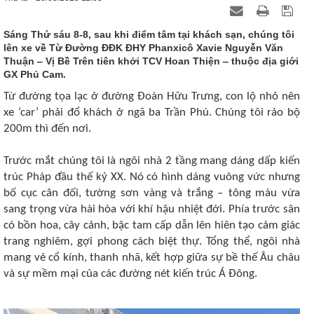
Sáng Thứ sáu 8-8, sau khi điểm tâm tại khách sạn, chúng tôi
lên xe về Từ Đường ĐĐK ĐHY Phanxicô Xavie Nguyễn Văn
Thuận ‒ Vị Bề Trên tiên khởi TCV Hoan Thiện ‒ thuộc địa giới
GX Phủ Cam.
Từ đường tọa lạc ở đường Đoàn Hữu Trưng, con lộ nhỏ nên
xe ‘car’ phải đổ khách ở ngã ba Trần Phú. Chúng tôi rảo bộ
200m thì đến nơi.
Trước mắt chúng tôi là ngôi nhà 2 tầng mang dáng dấp kiến
trúc Pháp đầu thế kỷ XX. Nó có hình dáng vuông vức nhưng
bố cục cân đối, tường sơn vàng và trắng ‒ tông màu vừa
sang trọng vừa hài hòa với khí hậu nhiệt đới. Phía trước sân
có bồn hoa, cây cảnh, bậc tam cấp dẫn lên hiên tạo cảm giác
trang nghiêm, gợi phong cách biệt thự. Tổng thể, ngôi nhà
mang vẻ cổ kính, thanh nhã, kết hợp giữa sự bề thế Âu châu
và sự mềm mại của các đường nét kiến trúc Á Đông.