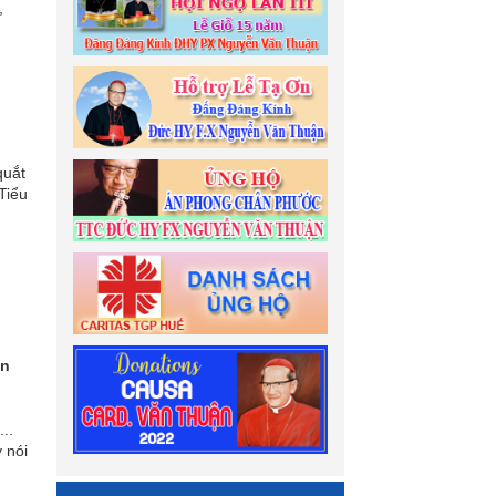
,
quắt
 Tiểu
ăn
..
 nói