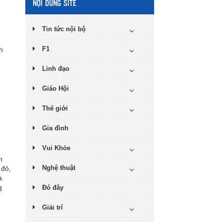
NỘI DUNG SITE
Tin tức nội bộ
F1
h
Linh đạo
Giáo Hội
Thế giới
Gia đình
Vui Khỏe
n
Nghệ thuật
 đỏ,
à
g
Đó đây
Giải trí