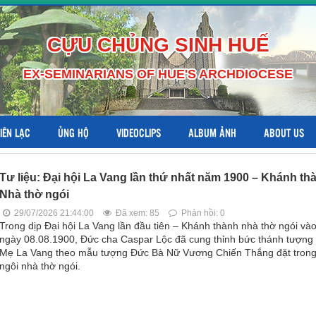
CỰU CHỦNG SINH HUẾ
EX-SEMINARIANS OF HUE'S ARCHDIOCESE
LIÊN LẠC
ỦNG HỘ
VIDEOCLIPS
ALBUM ẢNH
ABOUT US
Tư liệu: Đại hội La Vang lần thứ nhất năm 1900 – Khánh th
Nhà thờ ngói
29/07/2026 21:44:00
Đã xem: 85
Phản hồi: 0
Trong dịp Đại hội La Vang lần đầu tiên – Khánh thành nhà thờ ngói và
ngày 08.08.1900, Đức cha Caspar Lộc đã cung thỉnh bức thánh tượng
Mẹ La Vang theo mẫu tượng Đức Bà Nữ Vương Chiến Thắng đặt tron
ngôi nhà thờ ngói.