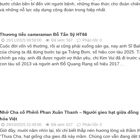
bước chân bền bỉ đến với người bệnh, những thao thức cho đoàn chiê
và những nỗ lực xây dựng cộng đoàn trong hiệp nhất.
Thương tiếc cameraman Đỗ Tấn Sỹ HT66
20/11/2025 09:58:00
Đã xem: 597
Phản hồi: 0
Cuộc đời vốn vô thường, rồi ai cũng phải xuống sân ga, nay anh Sĩ Ba
của chúng ta đã dừng bước tại ga Trảng Bom, số hiệu con tàu 2025. T
chính ga này, anh đã được người vợ thân yêu, chị Kim Vui đã đi trước 
con tàu số 2013 và người anh Đỗ Quang Rạng số hiệu 2017…
Nhớ Cha cố Phêrô Phan Xuân Thanh – Người gieo hạt giữa đồng
hóa Việt
29/10/2025 22:49:00
Đã xem: 627
Phản hồi: 0
Giờ đây, mười năm nhìn lại, tôi chỉ biết thắp nén hương lòng và thầm t
“Thưa Cha, hạt giống cha gieo đã nảy mầm. Chúng con vẫn đang dệt t