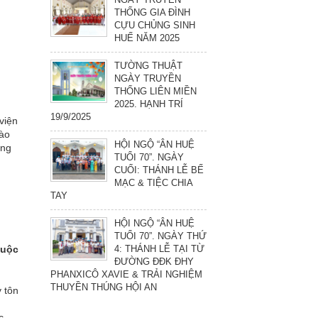
THỐNG GIA ĐÌNH
CỰU CHỦNG SINH
HUẾ NĂM 2025
TƯỜNG THUẬT
NGÀY TRUYỀN
THỐNG LIÊN MIỀN
2025. HẠNH TRÍ
19/9/2025
viện
vào
HỘI NGỘ “ÂN HUỆ
ủng
TUỔI 70”. NGÀY
CUỐI: THÁNH LỄ BẾ
MẠC & TIỆC CHIA
TAY
HỘI NGỘ “ÂN HUỆ
TUỔI 70”. NGÀY THỨ
4: THÁNH LỄ TẠI TỪ
cuộc
ĐƯỜNG ĐĐK ĐHY
PHANXICÔ XAVIE & TRẢI NGHIỆM
THUYỀN THÚNG HỘI AN
 tôn
c,