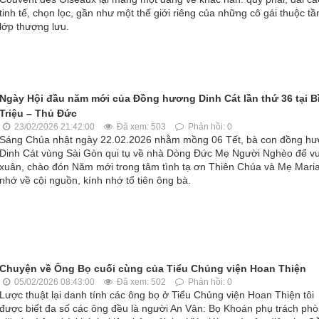
tinh tế, chọn lọc, gần như một thế giới riêng của những cô gái thuộc tầ
lớp thượng lưu.
Ngày Hội đầu năm mới của Đồng hương Dinh Cát lần thứ 36 tại B
Triệu – Thủ Đức
23/02/2026 21:42:00
Đã xem: 503
Phản hồi: 0
Sáng Chúa nhật ngày 22.02.2026 nhằm mồng 06 Tết, bà con đồng h
Dinh Cát vùng Sài Gòn qui tụ về nhà Dòng Đức Mẹ Người Nghèo để vu
xuân, chào đón Năm mới trong tâm tình tạ ơn Thiên Chúa và Mẹ Maria
nhớ về cội nguồn, kính nhớ tổ tiên ông bà.
Chuyện về Ông Bọ cuối cùng của Tiểu Chủng viện Hoan Thiện
05/02/2026 08:43:00
Đã xem: 502
Phản hồi: 0
Lược thuật lại danh tính các ông bọ ở Tiểu Chủng viện Hoan Thiện tôi
được biết đa số các ông đều là người An Vân: Bọ Khoán phụ trách ph