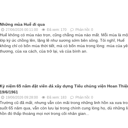
Những mùa Huế đi qua
27/06/2026 00:11:00
Đã xem: 170
Phản hồi: 0
Huế không có mùa nào trọn, cũng chẳng mùa nào mất. Mỗi mùa là mộ
lớp ký ức chồng lên, lặng lẽ như sương sớm bên sông. Tôi nghĩ, Huế
không chỉ có bốn mùa thời tiết, mà có bốn mùa trong lòng: mùa của y
thương, của xa cách, của trở lại, và của bình an.
Kỷ niệm 65 năm đặt viên đá xây dựng Tiểu chủng viện Hoan Thiệ
19/6/1961
19/06/2026 09:28:00
Đã xem: 183
Phản hồi: 0
Trường cũ đã mất, nhưng vẫn còn mãi trong những linh hồn xa xưa tr
suốt 65 năm qua, vẫn còn lưu lại trong chính cung lòng họ, dù những l
hồn đó thấp thoáng mọi nơi trong cõi nhân gian...