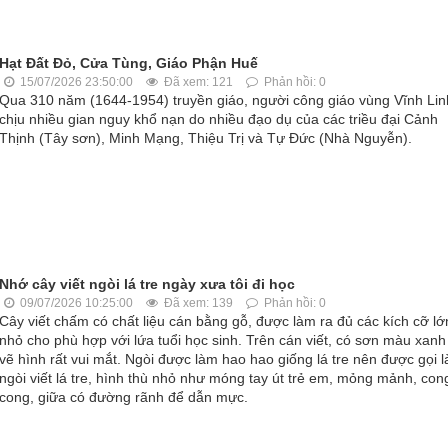
Hạt Đất Đỏ, Cửa Tùng, Giáo Phận Huế
15/07/2026 23:50:00
Đã xem: 121
Phản hồi: 0
Qua 310 năm (1644-1954) truyền giáo, người công giáo vùng Vĩnh Lin
chịu nhiều gian nguy khổ nạn do nhiều đạo dụ của các triều đại Cảnh
Thịnh (Tây sơn), Minh Mạng, Thiệu Trị và Tự Ðức (Nhà Nguyễn).
Nhớ cây viết ngòi lá tre ngày xưa tôi đi học
09/07/2026 10:25:00
Đã xem: 139
Phản hồi: 0
Cây viết chấm có chất liệu cán bằng gỗ, được làm ra đủ các kích cỡ lớ
nhỏ cho phù hợp với lứa tuổi học sinh. Trên cán viết, có sơn màu xanh
vẽ hình rất vui mắt. Ngòi được làm hao hao giống lá tre nên được gọi l
ngòi viết lá tre, hình thù nhỏ như móng tay út trẻ em, mỏng mảnh, con
cong, giữa có đường rãnh để dẫn mực.