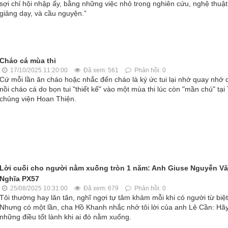
sợi chỉ hội nhập ấy, bằng những việc nhỏ trong nghiên cứu, nghệ thuật
giảng dạy, và cầu nguyện.”
Cháo cá mùa thi
17/10/2025 11:20:00
Đã xem: 561
Phản hồi: 0
Cứ mỗi lần ăn cháo hoặc nhắc đến cháo là ký ức tui lại nhớ quay nhớ 
nồi cháo cá do bọn tui "thiết kế" vào một mùa thi lúc còn "mần chú" tại
chủng viện Hoan Thiện.
Lời cuối cho người nằm xuống tròn 1 năm: Anh Giuse Nguyễn V
Nghĩa PX57
25/08/2025 10:31:00
Đã xem: 679
Phản hồi: 0
Tôi thường hay lăn tăn, nghĩ ngợi tự tâm khảm mỗi khi có người từ biệt.
Nhưng có một lần, cha Hồ Khanh nhắc nhở tôi lời của anh Lê Cần: Hãy
những điều tốt lành khi ai đó nằm xuống.