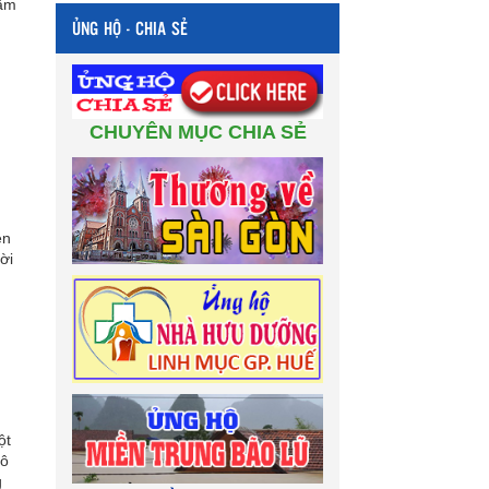
Gẫm
ỦNG HỘ - CHIA SẺ
CHUYÊN MỤC CHIA SẺ
ễn
ời
ột
hô
g