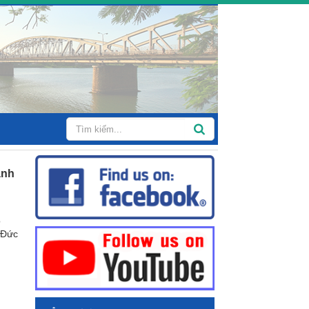
ành
o
 Đức
g