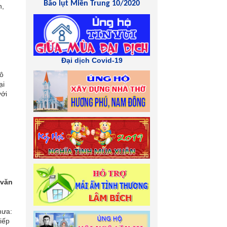
Bão lụt Miền Trung 10/2020
n,
Đại dịch Covid-19
lô
ại
với
 văn
hưa:
iếp