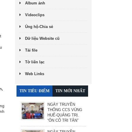
Album ảnh
Videoclips
Ủng hộ-Chia sẻ
t
Dữ liệu Website cũ
êu
Tải file
Tờ liên lạc
Web Links
n,
TIN TIÊU ĐIỂM
TIN MỚI NHẤT
NGÀY TRUYỀN
ong
THỐNG CCS VÙNG
inh
HUẾ-QUẢNG TRỊ.
“ÔN CỐ TRI TÂN”
NGÀY TRUYỀN