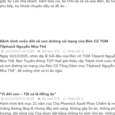
giặt, bọ Lân nhà khách, kiêm bửa củi, bọ Ước lái xe và sửa điện, bọ 
phụ bếp, bọ Khoái chuyên đẩy xe đồ ăn...
Hành trình cuộc đời và con đường sứ mạng của Đức Cố TGM
Têphanô Nguyễn Như Thể
16/12/2025 04:12:00
Đã xem: 574
Phản hồi: 0
Ngày 16/12/2025, nhân dịp lễ Giỗ đầu của Đức cố TGM Têpanô Nguy
Như Thể, Ban Truyền thông TGP Huế giới thiệu clip “Hành trình cuộc đ
và con đường sứ mạng của Đức Cố Tổng Giám mục Têphanô Nguyễn
Như Thể”, để tưởng nhớ và tri ân ngài.
“Vì đời con – Tất cả là Hồng ân”
02/12/2025 02:59:00
Đã xem: 576
Phản hồi: 0
Hành trình linh mục 21 năm của Cha Phanxicô Xaviê Phan Chiếm là m
chặng đường lặng lẽ nhưng đầy ánh sáng. Không gây ồn ào, không p
trương, đời sống của Cha được dệt bằng những hy sinh nhỏ bé, nhữn