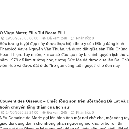
O Virgo Mater, Filia Tui Beata Filii
19/05/2026 05:06:00
Đã xem: 248
Phản hồi: 0
Bức tượng tuyệt đẹp này được thực hiện theo ý của Đấng đáng kính
Phanxicô Xavie Nguyễn Văn Thuận, và được đặt giữa sân Tiểu Chủng 
Hoan Thiện. Tuy nhiên, khi cơ sở đào tạo này bị chính quyền tịch thu 
năm 1979 để làm trường học, tượng Đức Mẹ đã được đưa lên Đại Ch
viện Huế và được đặt ở đó “trơ gan cùng tuế nguyệt” cho đến nay.
Couvent des Oiseaux – Chiếc lồng son trên đồi thông Đà Lạt và 
hoán chuyển lặng thầm của lịch sử
14/05/2026 22:24:00
Đã xem: 245
Phản hồi: 0
Nếu Domaine de Marie gợi lên hình ảnh một nơi chở che, một vòng tay
giáo dịu dàng dành cho những phận người nghèo khó, bị bỏ rơi, thì
Couvent des Oiseaux lại mang một dáng vẻ khác hẳn: quý phái, đài cá