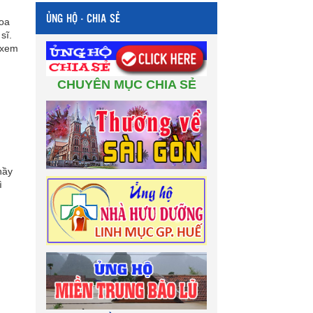
ỦNG HỘ - CHIA SẺ
hoa
sĩ.
 xem
CHUYÊN MỤC CHIA SẺ
hầy
ì