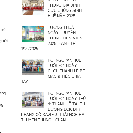
THỐNG GIA ĐÌNH
CỰU CHỦNG SINH
HUẾ NĂM 2025
TƯỜNG THUẬT
 Ьề
NGÀY TRUYỀN
ỉ
THỐNG LIÊN MIỀN
gười
2025. HẠNH TRÍ
19/9/2025
HỘI NGỘ “ÂN HUỆ
TUỔI 70”. NGÀY
CUỐI: THÁNH LỄ BẾ
MẠC & TIỆC CHIA
TAY
ường
HỘI NGỘ “ÂN HUỆ
TUỔI 70”. NGÀY THỨ
ng
4: THÁNH LỄ TẠI TỪ
ĐƯỜNG ĐĐK ĐHY
PHANXICÔ XAVIE & TRẢI NGHIỆM
THUYỀN THÚNG HỘI AN