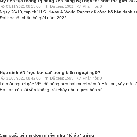
Mỹ tiếp tục thống trị bảng xếp hạng Đại học tốt nhất thế giới 202
09/11/2021 08:15:00
Đã xem: 1362
Phản hồi: 0
Ngày 26/10, tạp chí U.S. News & World Report đã công bố bản danh s
Đại học tốt nhất thế giới năm 2022.
Học sinh VN 'học bơi sai' trong biển ngoại ngữ?
31/03/2021 08:42:00
Đã xem: 1595
Phản hồi: 0
Là một người gốc Việt đã sống hơn hai mươi năm ở Hà Lan, vậy mà ti
Hà Lan của tôi vẫn không trôi chảy như người bản xứ.
Sản xuất tiến sĩ dỏm nhiều như "lò ấp" trứng