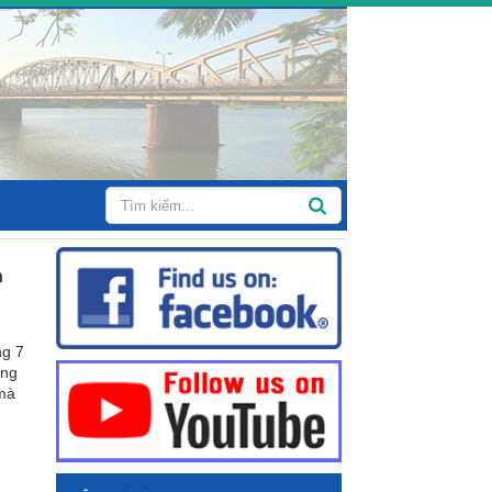
n
ng 7
ông
 mà