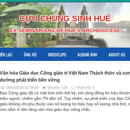
CỰU CHỦNG SINH HUẾ
EX-SEMINARIANS OF HUE'S ARCHDIOCESE
LIÊN LẠC
ỦNG HỘ
VIDEOCLIPS
ALBUM ẢNH
ABOUT US
Văn hóa Giáo dục Công giáo ở Việt Nam Thách thức và co
đường phát triển bền vững
04/03/2026 02:39:00
Đã xem: 418
Phản hồi: 0
Đạo Công giáo đã có mặt hơn bốn thế kỷ, với cộng đồng tín hữu khoả
triệu người, chiếm gần 7% dân số. Tuy nhiên, sự phát triển của đạo C
giáo không chỉ phụ thuộc vào số lượng tín hữu hay số lượng nhà thờ,
còn nằm ở nền tảng văn hóa giáo dục vững chắc.