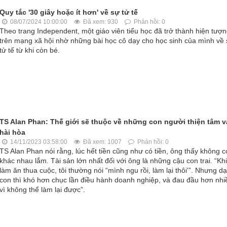
Quy tắc '30 giây hoặc ít hơn' về sự tử tế
08/07/2024 10:00:00
Đã xem: 930
Phản hồi: 0
Theo trang Independent, một giáo viên tiểu học đã trở thành hiện tượ
trên mạng xã hội nhờ những bài học cô dạy cho học sinh của mình về
tử tế từ khi còn bé.
TS Alan Phan: Thế giới sẽ thuộc về những con người thiện tâm v
hài hòa
14/11/2023 03:58:00
Đã xem: 1007
Phản hồi: 0
TS Alan Phan nói rằng, lúc hết tiền cũng như có tiền, ông thấy không c
khác nhau lắm. Tài sản lớn nhất đối với ông là những cậu con trai. “Khi
làm ăn thua cuộc, tôi thường nói “mình ngu rồi, làm lại thôi'”. Nhưng d
con thì khó hơn chục lần điều hành doanh nghiệp, và đau đầu hơn nhi
vì không thể làm lại được”.