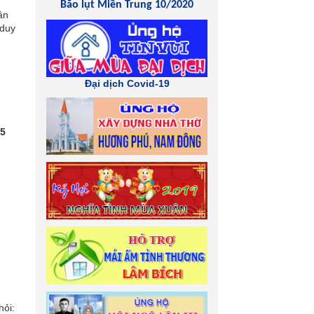
Bão lụt Miền Trung 10/2020
ân
 duy
Đại dịch Covid-19
75
hỏi: