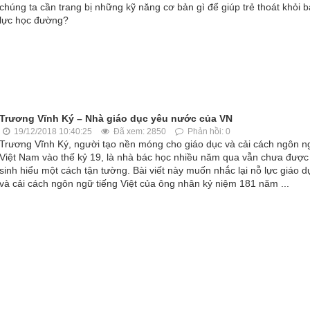
chúng ta cần trang bị những kỹ năng cơ bản gì để giúp trẻ thoát khỏi 
lực học đường?
Trương Vĩnh Ký – Nhà giáo dục yêu nước của VN
19/12/2018 10:40:25
Đã xem: 2850
Phản hồi: 0
Trương Vĩnh Ký, người tạo nền móng cho giáo dục và cải cách ngôn n
Việt Nam vào thế kỷ 19, là nhà bác học nhiều năm qua vẫn chưa được
sinh hiểu một cách tận tường. Bài viết này muốn nhắc lại nỗ lực giáo d
và cải cách ngôn ngữ tiếng Việt của ông nhân kỷ niệm 181 năm ...