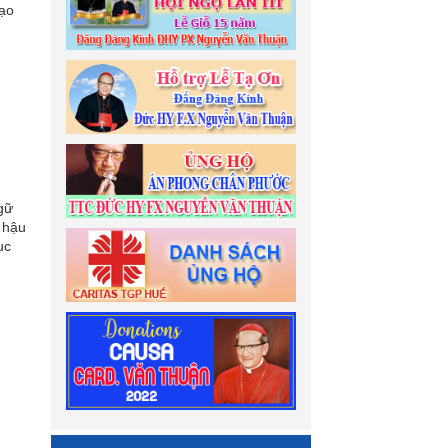
bạo
gữ
 hậu
ục