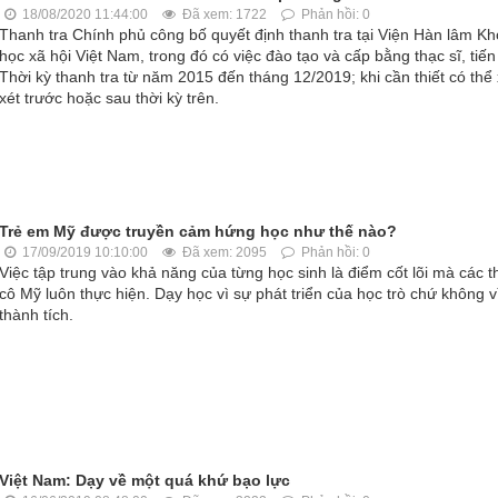
18/08/2020 11:44:00
Đã xem: 1722
Phản hồi: 0
Thanh tra Chính phủ công bố quyết định thanh tra tại Viện Hàn lâm K
học xã hội Việt Nam, trong đó có việc đào tạo và cấp bằng thạc sĩ, tiến 
Thời kỳ thanh tra từ năm 2015 đến tháng 12/2019; khi cần thiết có thể
xét trước hoặc sau thời kỳ trên.
Trẻ em Mỹ được truyền cảm hứng học như thế nào?
17/09/2019 10:10:00
Đã xem: 2095
Phản hồi: 0
Việc tập trung vào khả năng của từng học sinh là điểm cốt lõi mà các t
cô Mỹ luôn thực hiện. Dạy học vì sự phát triển của học trò chứ không v
thành tích.
Việt Nam: Dạy về một quá khứ bạo lực