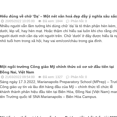
Hiểu đúng về chữ ‘Dạ’ – Một nét văn hoá đẹp đầy ý nghĩa sâu sắc
20/05/2022 10:05:00
Đã xem: 1844
Phản hồi: 0
Nhiều người vẫn lầm tưởng khi dùng chữ ‘dạ’ là tỏ thân phận hèn kém,
dưới, lép vế, hay hèn mạt. Hoặc thậm chí hiểu sai luôn khi cho rằng ch
người dưới mới cần dạ với người trên. Chữ ‘dưới’ ở đây được hiểu là n
nhỏ tuổi hơn trong xã hội, hay vai em/con/cháu trong gia đình.
Một ngôi trường Công giáo Mỹ chính thức có cơ sở đầu tiên tại
Đồng Nai, Việt Nam
21/03/2022 09:54:00
Đã xem: 1327
Phản hồi: 0
Sáng ngày 17.3.2022, Marianapolis Preparatory School (MPrep) – Tr
Công giáo uy tín và lâu đời hàng đầu của Mỹ – chính thức tổ chức lễ
khánh thành phân hiệu đầu tiên tại Biên Hòa, Đồng Nai (Việt Nam) ma
tên Trường quốc tế SNA Marianapolis – Biên Hòa Campus.