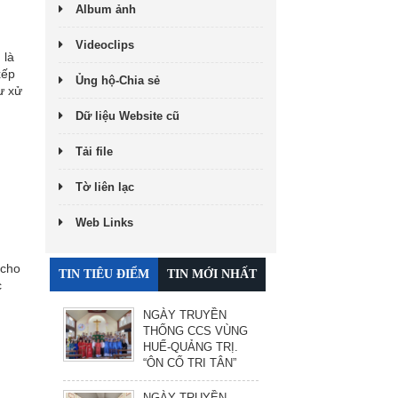
Album ảnh
Videoclips
 là
xếp
Ủng hộ-Chia sẻ
cư xử
Dữ liệu Website cũ
Tải file
Tờ liên lạc
Web Links
 cho
TIN TIÊU ĐIỂM
TIN MỚI NHẤT
c
NGÀY TRUYỀN
THỐNG CCS VÙNG
HUẾ-QUẢNG TRỊ.
“ÔN CỐ TRI TÂN”
NGÀY TRUYỀN