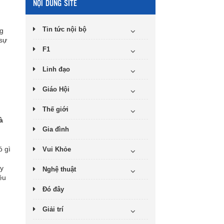
NỘI DUNG SITE
Tin tức nội bộ
ng
 sự
F1
Linh đạo
Giáo Hội
Thế giới
à
Gia đình
ó gì
Vui Khỏe
ạy
Nghệ thuật
ều
Đó đây
Giải trí