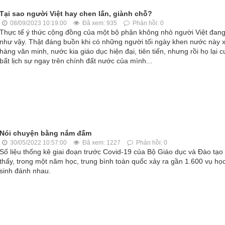
Tại sao người Việt hay chen lấn, giành chỗ?
08/09/2023 10:19:00
Đã xem: 935
Phản hồi: 0
Thực tế ý thức cộng đồng của một bộ phận không nhỏ người Việt đang
như vậy. Thật đáng buồn khi có những người tối ngày khen nước này 
hàng văn minh, nước kia giáo dục hiện đại, tiên tiến, nhưng rồi họ lại 
bất lịch sự ngay trên chính đất nước của mình...
Nói chuyện bằng nắm đấm
30/05/2022 10:57:00
Đã xem: 1227
Phản hồi: 0
Số liệu thống kê giai đoạn trước Covid-19 của Bộ Giáo dục và Đào tạo
thấy, trong một năm học, trung bình toàn quốc xảy ra gần 1.600 vụ họ
sinh đánh nhau.