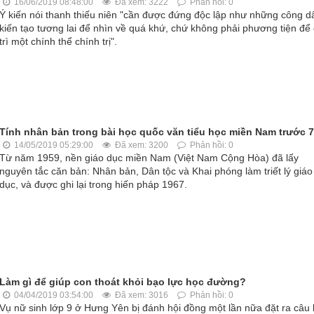
16/06/2019 08:48:00
Đã xem: 3222
Phản hồi: 0
Ý kiến nói thanh thiếu niên "cần được đứng độc lập như những công d
kiến tạo tương lai để nhìn về quá khứ, chứ không phải phương tiện để
trì một chính thể chính trị".
Tính nhân bản trong bài học quốc văn tiểu học miền Nam trước 
14/05/2019 05:29:00
Đã xem: 3200
Phản hồi: 0
Từ năm 1959, nền giáo dục miền Nam (Việt Nam Cộng Hòa) đã lấy
nguyên tắc căn bản: Nhân bản, Dân tộc và Khai phóng làm triết lý giáo
dục, và được ghi lại trong hiến pháp 1967.
Làm gì để giúp con thoát khỏi bạo lực học đường?
04/04/2019 03:54:00
Đã xem: 3016
Phản hồi: 0
Vụ nữ sinh lớp 9 ở Hưng Yên bị đánh hội đồng một lần nữa đặt ra câu 