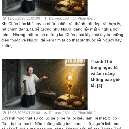
19/06/2026 11:05:00
Đã xem: 168
Phản hồi: 0
Khi Chúa bóc khỏi tay ta những điều rất thánh, rất đẹp, rất hợp lý,
rất chính đáng, ta dễ tưởng như Người đang lấy mất ý nghĩa đời
mình. Nhưng thật ra, có những lúc Chúa phải lấy khỏi tay ta những
điều thuộc về Người, để xem tim ta có thật sự thuộc về Người hay
không.
Thánh Thể
trong ngục tù
và ánh sáng
không bao giờ
tắt [2]
15/06/2026 04:23:00
Đã xem: 169
Phản hồi: 0
Đời linh mục thật sự có lúc sẽ bị bẻ ra, bị hiểu lầm, bị mệt, bị cô
đơn, bị thử thách. Nếu không sống từ Thánh Thể, người linh mục
sẽ rất dễ khô cứng hoặc cay đắng. Nhưng nếu để cho Thánh Thể