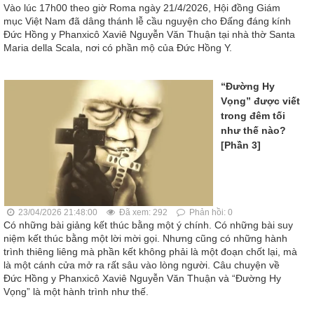
Vào lúc 17h00 theo giờ Roma ngày 21/4/2026, Hội đồng Giám
mục Việt Nam đã dâng thánh lễ cầu nguyện cho Đấng đáng kính
Đức Hồng y Phanxicô Xaviê Nguyễn Văn Thuận tại nhà thờ Santa
Maria della Scala, nơi có phần mộ của Đức Hồng Y.
“Đường Hy
Vọng” được viết
trong đêm tối
như thế nào?
[Phần 3]
23/04/2026 21:48:00
Đã xem: 292
Phản hồi: 0
Có những bài giảng kết thúc bằng một ý chính. Có những bài suy
niệm kết thúc bằng một lời mời gọi. Nhưng cũng có những hành
trình thiêng liêng mà phần kết không phải là một đoạn chốt lại, mà
là một cánh cửa mở ra rất sâu vào lòng người. Câu chuyện về
Đức Hồng y Phanxicô Xaviê Nguyễn Văn Thuận và “Đường Hy
Vọng” là một hành trình như thế.