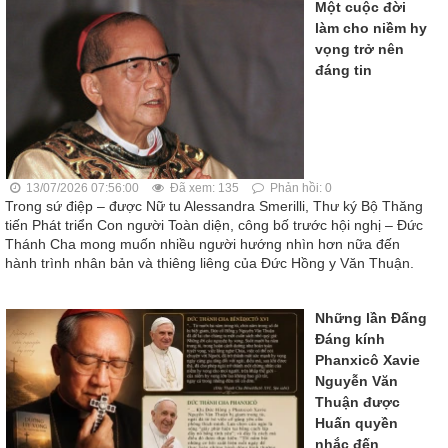
Một cuộc đời
làm cho niềm hy
vọng trở nên
đáng tin
13/07/2026 07:56:00
Đã xem: 135
Phản hồi: 0
Trong sứ điệp – được Nữ tu Alessandra Smerilli, Thư ký Bộ Thăng
tiến Phát triển Con người Toàn diện, công bố trước hội nghị – Đức
Thánh Cha mong muốn nhiều người hướng nhìn hơn nữa đến
hành trình nhân bản và thiêng liêng của Đức Hồng y Văn Thuận.
Những lần Đấng
Đáng kính
Phanxicô Xavie
Nguyễn Văn
Thuận được
Huấn quyền
nhắc đến