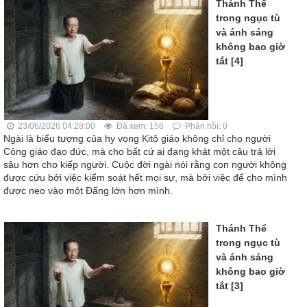
Thánh Thể
trong ngục tù
và ánh sáng
không bao giờ
tắt [4]
23/06/2026 04:28:00
Đã xem: 156
Phản hồi: 0
Ngài là biểu tượng của hy vọng Kitô giáo không chỉ cho người
Công giáo đạo đức, mà cho bất cứ ai đang khát một câu trả lời
sâu hơn cho kiếp người. Cuộc đời ngài nói rằng con người không
được cứu bởi việc kiểm soát hết mọi sự, mà bởi việc để cho mình
được neo vào một Đấng lớn hơn mình.
Thánh Thể
trong ngục tù
và ánh sáng
không bao giờ
tắt [3]