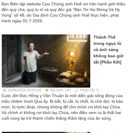
Ban Biên tập website Cựu Chủng sinh Huế xin hân hạnh giới thiệu
đến quý cha, quý tu sĩ và quý độc giả “Bản Tin Vui Mừng Và Hy
Vọng” số 48, do Gia đình Cựu Chủng sinh Huế thực hiện, phát
hành ngày 01-7-2026.
Thánh Thể
trong ngục tù
và ánh sáng
không bao giờ
tắt [Phần Kết]
26/06/2026 09:55:00
Đã xem: 145
Phản hồi: 0
Cuộc đời Đức Hồng y Văn Thuận là một diễn giải sống động của
mầu nhiệm Vượt Qua ấy. Bị bắt, bị cắt, bị nhốt, bị chờ đợi, bị bào
mòn, bị tước đoạt, nhưng không để cho mình rơi khỏi tay Chúa.
Và chính vì không rơi khỏi tay Chúa, nên điều xem ra là thất bại
cuối cùng lại trở thành chiến thắng thầm lặng của ân sủng.