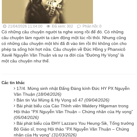
21/04/2026 11:04:00
Đã xem: 302
Phản hồi: 0
Có những câu chuyện người ta nghe xong rồi để đó. Có những
câu chuyện làm người ta cảm động một lúc rồi thôi. Nhưng cũng
có những câu chuyện một khi đã đi vào tim rồi thì không còn cho
phép ta sống hời hợt nữa. Câu chuyện về Đức Hồng y Phanxicô
Xaviê Nguyễn Văn Thuận và sự ra đời của “Đường Hy Vọng” là
một câu chuyện như thế.
Các tin khác
17/4. Mừng sinh nhật Đấng Đáng kính Đức HY PX Nguyễn
Văn Thuận
(18/04/2026)
Bản tin Vui Mừng & Hy Vọng số 47
(09/04/2026)
Bài phát biểu của Cáo Thỉnh viên Waldery Hilgeman trong
Hội thảo “PX Nguyễn Văn Thuận – Chứng nhân của Hy vọng”
(05/04/2026)
Bài phát biểu của ĐHY Lazzaro You Heung-Sik, Tổng trưởng
Bộ Giáo sĩ, trong Hội thảo “PX Nguyễn Văn Thuận – Chứng
nhân của Hy vọng”
(31/03/2026)