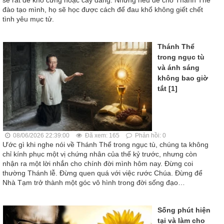
đào tạo mình, họ sẽ học được cách để đau khổ không giết chết
tình yêu mục tử.
Thánh Thể
trong ngục tù
và ánh sáng
không bao giờ
tắt [1]
08/06/2026 22:39:00
Đã xem: 165
Phản hồi: 0
Ước gì khi nghe nói về Thánh Thể trong ngục tù, chúng ta không
chỉ kính phục một vị chứng nhân của thế kỷ trước, nhưng còn
nhận ra một lời nhắn cho chính đời mình hôm nay. Đừng coi
thường Thánh lễ. Đừng quen quá với việc rước Chúa. Đừng để
Nhà Tạm trở thành một góc vô hình trong đời sống đạo…
Sống phút hiện
tại và làm cho