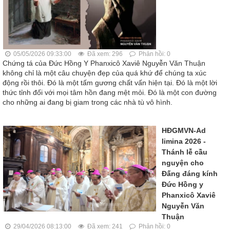
05/05/2026 09:33:00
Đã xem: 296
Phản hồi: 0
Chứng tá của Đức Hồng Y Phanxicô Xaviê Nguyễn Văn Thuận
không chỉ là một câu chuyện đẹp của quá khứ để chúng ta xúc
động rồi thôi. Đó là một tấm gương chất vấn hiện tại. Đó là một lời
thức tỉnh đối với mọi tâm hồn đang mệt mỏi. Đó là một con đường
cho những ai đang bị giam trong các nhà tù vô hình.
HĐGMVN-Ad
limina 2026 -
Thánh lễ cầu
nguyện cho
Đấng đáng kính
Đức Hồng y
Phanxicô Xaviê
Nguyễn Văn
Thuận
29/04/2026 08:13:00
Đã xem: 241
Phản hồi: 0