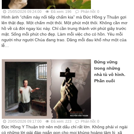
25/05/2026 09:24:00
Đã xem: 196
Phản hồi: 0
Hình ảnh “chấm này nối tiếp chấm kia” mà Đức Hồng y Thuận gợi
lên thật đẹp. Một chấm một thôi. Một phút một thôi. Không cần mơ
hồ về cả đời ngay lúc này. Chỉ cần trung thành với phút giây trước
mặt. Sống mỗi phút cho đẹp. Làm mỗi việc cho có hồn. Yêu mỗi
người như người Chúa đang trao. Dâng mỗi đau khổ như một của
lễ…
Đứng vững
trong những
nhà tù vô hình.
Phần cuối
20/05/2026 09:17:00
Đã xem: 223
Phản hồi: 0
Đức Hồng Y Thuận trở nên một dấu chỉ rất lớn. Không phải vì ngài
có những lời giải đáp ngắn gọn cho mọi khủng hoảng tâm lý, xã