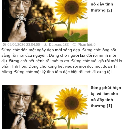
nó đầy tình
thương [2]
02/06/2026 23:04:00
Đã xem: 183
Phản hồi: 0
Đừng chờ đến một ngày đẹp mới sống đẹp. Đừng chờ lòng sốt
sắng rồi mới cầu nguyện. Đừng chờ người kia đổi rồi mình mới
dịu. Đừng chờ hết bệnh rồi mới tạ ơn. Đừng chờ tuổi già rồi mới lo
phần linh hồn. Đừng chờ xong hết việc rồi mới đọc một đoạn Tin
Mừng. Đừng chờ một kỳ tĩnh tâm đặc biệt rồi mới đi xưng tội.
Sống phút hiện
tại và làm cho
nó đầy tình
thương [1]