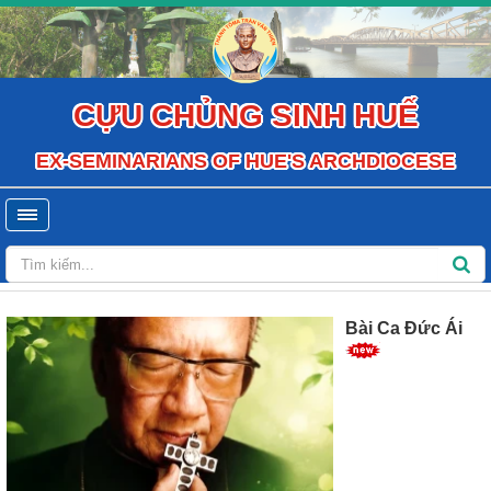
CỰU CHỦNG SINH HUẾ
EX-SEMINARIANS OF HUE'S ARCHDIOCESE
Bài Ca Đức Ái