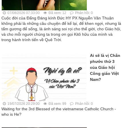
07/08/2026 07:33:00
Đã xem: 12
Phản hồi: 0
Cuộc đời của Đấng Đáng kính Đức HY PX Nguyễn Văn Thuận
không phải là những câu chuyện để kể lại, để khen ngợi, nhưng là
tấm gương để sống, là ánh sáng soi rọi cho thế giới, cho Giáo hội,
và cho mỗi người chúng ta trong ơn gọi Kitô hữu của mình và
trong hành trình tiến về Quê Trời.
Ai sẽ là vị Chân
phước thứ 3
của Giáo hội
Công giáo Việt
Nam?
19/07/2026 20:29:00
Đã xem: 99
Phản hồi: 0
Waiting for the 3rd Blessed of the vietnamese Catholic Church -
who is He?