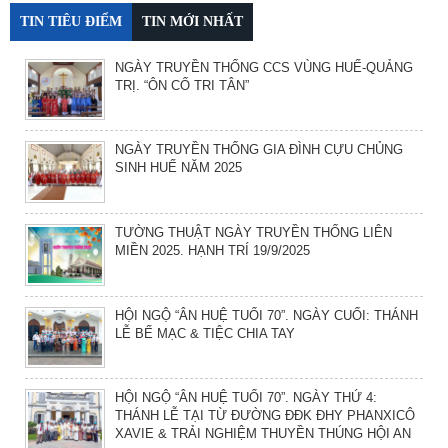
TIN TIÊU ĐIỂM
TIN MỚI NHẤT
NGÀY TRUYỀN THỐNG CCS VÙNG HUẾ-QUẢNG
TRỊ. “ÔN CỐ TRI TÂN”
NGÀY TRUYỀN THỐNG GIA ĐÌNH CỰU CHỦNG
SINH HUẾ NĂM 2025
TƯỜNG THUẬT NGÀY TRUYỀN THỐNG LIÊN
MIỀN 2025. HẠNH TRÍ 19/9/2025
HỘI NGỘ “ÂN HUỆ TUỔI 70”. NGÀY CUỐI: THÁNH
LỄ BẾ MẠC & TIỆC CHIA TAY
HỘI NGỘ “ÂN HUỆ TUỔI 70”. NGÀY THỨ 4:
THÁNH LỄ TẠI TỪ ĐƯỜNG ĐĐK ĐHY PHANXICÔ
XAVIE & TRẢI NGHIỆM THUYỀN THÚNG HỘI AN