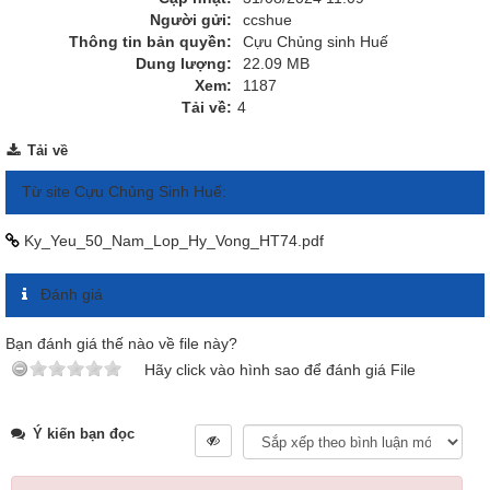
Người gửi:
ccshue
Thông tin bản quyền:
Cựu Chủng sinh Huế
Dung lượng:
22.09 MB
Xem:
1187
Tải về:
4
Tải về
Từ site Cựu Chủng Sinh Huế:
Ky_Yeu_50_Nam_Lop_Hy_Vong_HT74.pdf
Đánh giá
Bạn đánh giá thế nào về file này?
Hãy click vào hình sao để đánh giá File
Ý kiến bạn đọc