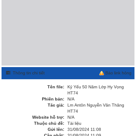
Thông tin chi tiết
Báo link hỏng
Tên file:
Kỷ Yếu 50 Năm Lớp Hy Vọng
HT74
Phiên bản:
N/A
Tác giả:
Lm Antôn Nguyễn Văn Thăng
HT74
Website hỗ trợ:
N/A
Thuộc chủ đề:
Tài liệu
Gửi lên:
31/08/2024 11:08
Cập nhật:
31/08/2024 11:09