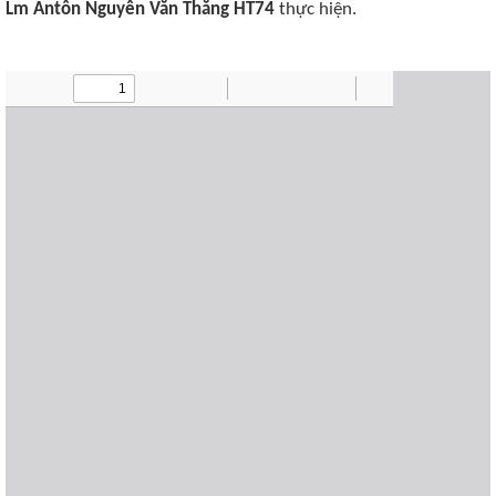
Lm Antôn Nguyễn Văn Thăng HT74
thực hiện.