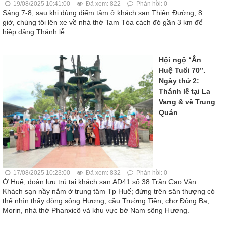
19/08/2025 10:41:00
Đã xem: 822
Phản hồi: 0
Sáng 7-8, sau khi dùng điểm tâm ở khách sạn Thiên Đường, 8
giờ, chúng tôi lên xe về nhà thờ Tam Tòa cách đó gần 3 km để
hiệp dâng Thánh lễ.
Hội ngộ “Ân
Huệ Tuổi 70”.
Ngày thứ 2:
Thánh lễ tại La
Vang & về Trung
Quán
17/08/2025 10:23:00
Đã xem: 832
Phản hồi: 0
Ở Huế, đoàn lưu trú tại khách sạn AD41 số 38 Trần Cao Vân.
Khách sạn nầy nằm ở trung tâm Tp Huế; đứng trên sân thượng có
thể nhìn thấy dòng sông Hương, cầu Trường Tiền, chợ Đông Ba,
Morin, nhà thờ Phanxicô và khu vực bờ Nam sông Hương.