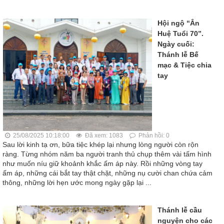
Hội ngộ “Ân
Huệ Tuổi 70”.
Ngày cuối:
Thánh lễ Bế
mạc & Tiệc chia
tay
25/08/2025 10:18:00
Đã xem: 1083
Phản hồi: 0
Sau lời kinh tạ ơn, bữa tiệc khép lại nhưng lòng người còn rộn
ràng. Từng nhóm năm ba người tranh thủ chụp thêm vài tấm hình
như muốn níu giữ khoảnh khắc ấm áp này. Rồi những vòng tay
ấm áp, những cái bắt tay thật chặt, những nụ cười chan chứa cảm
thông, những lời hẹn ước mong ngày gặp lại ...
Thánh lễ cầu
nguyện cho các