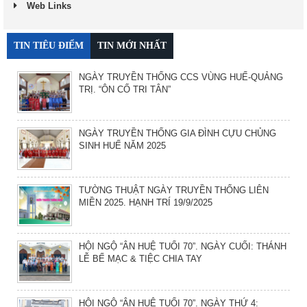
Web Links
TIN TIÊU ĐIỂM
TIN MỚI NHẤT
NGÀY TRUYỀN THỐNG CCS VÙNG HUẾ-QUẢNG
TRỊ. “ÔN CỐ TRI TÂN”
NGÀY TRUYỀN THỐNG GIA ĐÌNH CỰU CHỦNG
SINH HUẾ NĂM 2025
TƯỜNG THUẬT NGÀY TRUYỀN THỐNG LIÊN
MIỀN 2025. HẠNH TRÍ 19/9/2025
HỘI NGỘ “ÂN HUỆ TUỔI 70”. NGÀY CUỐI: THÁNH
LỄ BẾ MẠC & TIỆC CHIA TAY
HỘI NGỘ “ÂN HUỆ TUỔI 70”. NGÀY THỨ 4: