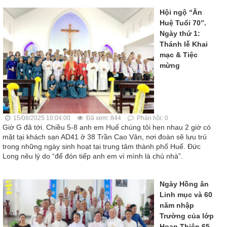
Hội ngộ “Ân
Huệ Tuổi 70”.
Ngày thứ 1:
Thánh lễ Khai
mạc & Tiệc
mừng
15/08/2025 10:04:00
Đã xem: 844
Phản hồi: 0
Giờ G đã tới. Chiều 5-8 anh em Huế chúng tôi hẹn nhau 2 giờ có
mặt tại khách sạn AD41 ở 38 Trần Cao Vân, nơi đoàn sẽ lưu trú
trong những ngày sinh hoạt tại trung tâm thành phố Huế. Đức
Long nêu lý do “để đón tiếp anh em vì mình là chủ nhà”.
Ngày Hồng ân
Linh mục và 60
năm nhập
Trường của lớp
Hoan Thiện 65