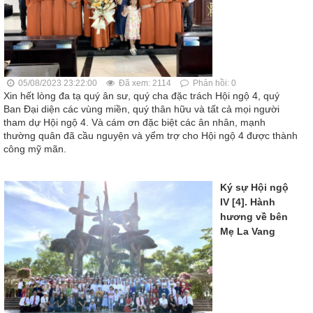
05/08/2023 23:22:00
Đã xem: 2114
Phản hồi: 0
Xin hết lòng đa tạ quý ân sư, quý cha đặc trách Hội ngộ 4, quý
Ban Đại diện các vùng miền, quý thân hữu và tất cả mọi người
tham dự Hội ngộ 4. Và cám ơn đặc biệt các ân nhân, mạnh
thường quân đã cầu nguyện và yểm trợ cho Hội ngộ 4 được thành
công mỹ mãn.
Ký sự Hội ngộ
IV [4]. Hành
hương về bên
Mẹ La Vang