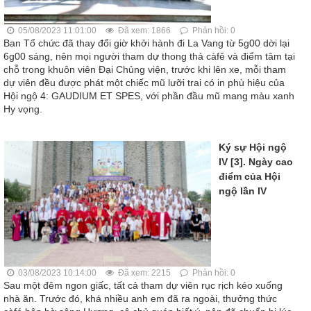
05/08/2023 11:01:00
Đã xem: 1866
Phản hồi: 0
Ban Tổ chức đã thay đổi giờ khởi hành đi La Vang từ 5g00 dời lại
6g00 sáng, nên mọi người tham dự thong thả càfê và điểm tâm tại
chỗ trong khuôn viên Đại Chủng viện, trước khi lên xe, mỗi tham
dự viên đều được phát một chiếc mũ lưỡi trai có in phù hiệu của
Hội ngộ 4: GAUDIUM ET SPES, với phần đầu mũ mang màu xanh
Hy vọng.
Ký sự Hội ngộ
IV [3]. Ngày cao
điểm của Hội
ngộ lần IV
03/08/2023 10:14:00
Đã xem: 2215
Phản hồi: 0
Sau một đêm ngon giấc, tất cả tham dự viên rục rịch kéo xuống
nhà ăn. Trước đó, khá nhiều anh em đã ra ngoài, thưởng thức