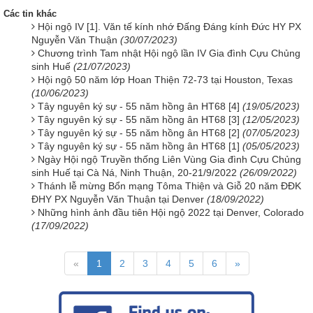
Các tin khác
Hội ngộ IV [1]. Văn tế kính nhớ Đấng Đáng kính Đức HY PX
Nguyễn Văn Thuận
(30/07/2023)
Chương trình Tam nhật Hội ngộ lần IV Gia đình Cựu Chủng
sinh Huế
(21/07/2023)
Hội ngộ 50 năm lớp Hoan Thiện 72-73 tại Houston, Texas
(10/06/2023)
Tây nguyên ký sự - 55 năm hồng ân HT68 [4]
(19/05/2023)
Tây nguyên ký sự - 55 năm hồng ân HT68 [3]
(12/05/2023)
Tây nguyên ký sự - 55 năm hồng ân HT68 [2]
(07/05/2023)
Tây nguyên ký sự - 55 năm hồng ân HT68 [1]
(05/05/2023)
Ngày Hội ngộ Truyền thống Liên Vùng Gia đình Cựu Chủng
sinh Huế tại Cà Ná, Ninh Thuận, 20-21/9/2022
(26/09/2022)
Thánh lễ mừng Bổn mạng Tôma Thiện và Giỗ 20 năm ĐĐK
ĐHY PX Nguyễn Văn Thuận tại Denver
(18/09/2022)
Những hình ảnh đầu tiên Hội ngộ 2022 tại Denver, Colorado
(17/09/2022)
«
1
2
3
4
5
6
»