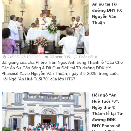
Ân sư tại Từ
đường ĐHY PX
Nguyễn Văn
Thuận
24/08/2025 10:30:00
Đã xem: 805
Phản hồi: 0
Bài giảng của cha Phêrô Trần Ngọc Anh trong Thánh lễ "Cầu Cho
Các Ân Sư Còn Sống & Đã Qua Đời" tại Từ đường ĐĐK HY
Phanxicô Xavie Nguyễn Văn Thuận, ngày 8-8-2025, trong cuộc
Hội Ngộ "Ân Huệ Tuổi 70" của lớp HT67.
Hội ngộ “Ân
Huệ Tuổi 70”.
Ngày thứ 4:
Thánh lễ tại Từ
đường ĐĐK
ĐHY Phanxicô