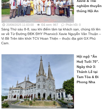
Xavie & Trải
nghiệm thuyền
thúng Hội An
20/08/2025 11:03:00
Đã xem: 967
Phản hồi: 0
Sáng Thứ sáu 8-8, sau khi điểm tâm tại khách sạn, chúng tôi lên
xe về Từ Đường ĐĐK ĐHY Phanxicô Xavie Nguyễn Văn Thuận ‒
Vị Bề Trên tiên khởi TCV Hoan Thiện ‒ thuộc địa giới GX Phủ
Cam.
Hội ngộ “Ân
Huệ Tuổi 70”.
Ngày thứ 3:
Thánh Lễ tại
Tam Tòa & Đi
Phong Nha