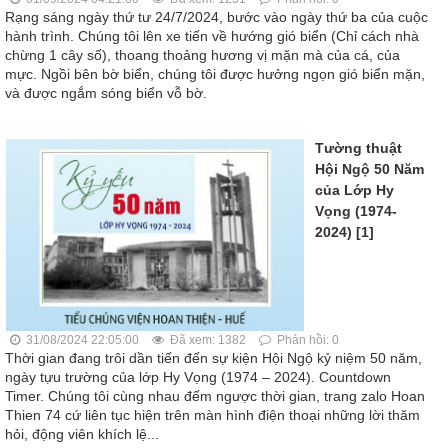
Rạng sáng ngày thứ tư 24/7/2024, bước vào ngày thứ ba của cuộc
hành trình. Chúng tôi lên xe tiến về hướng gió biển (Chỉ cách nhà
chừng 1 cây số), thoang thoảng hương vị mặn mà của cá, của
mực. Ngồi bên bờ biển, chúng tôi được hưởng ngọn gió biển mặn,
và được ngắm sóng biển vỗ bờ.
Tường thuật
Hội Ngộ 50 Năm
của Lớp Hy
Vọng (1974-
2024) [1]
31/08/2024 22:05:00
Đã xem: 1382
Phản hồi: 0
Thời gian đang trôi dần tiến đến sự kiện Hội Ngộ kỷ niệm 50 năm,
ngày tựu trường của lớp Hy Vọng (1974 – 2024). Countdown
Timer. Chúng tôi cùng nhau đếm ngược thời gian, trang zalo Hoan
Thien 74 cứ liên tục hiện trên màn hình điện thoại những lời thăm
hỏi, động viên khích lệ...