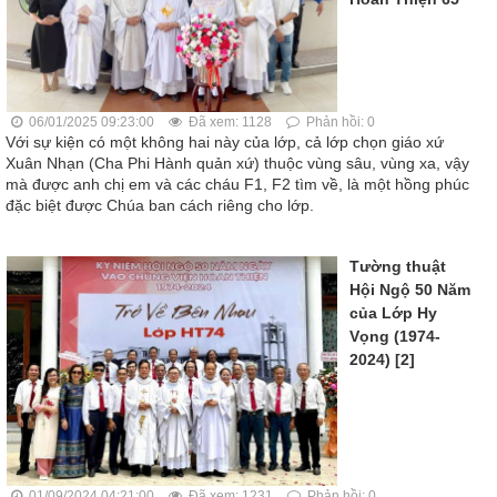
06/01/2025 09:23:00
Đã xem: 1128
Phản hồi: 0
Với sự kiện có một không hai này của lớp, cả lớp chọn giáo xứ
Xuân Nhạn (Cha Phi Hành quản xứ) thuộc vùng sâu, vùng xa, vậy
mà được anh chị em và các cháu F1, F2 tìm về, là một hồng phúc
đặc biệt được Chúa ban cách riêng cho lớp.
Tường thuật
Hội Ngộ 50 Năm
của Lớp Hy
Vọng (1974-
2024) [2]
01/09/2024 04:21:00
Đã xem: 1231
Phản hồi: 0