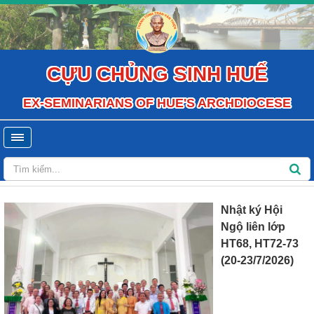
CỰU CHỦNG SINH HUẾ
EX-SEMINARIANS OF HUE'S ARCHDIOCESE
Nhật ký Hội
Ngộ liên lớp
HT68, HT72-73
(20-23/7/2026)