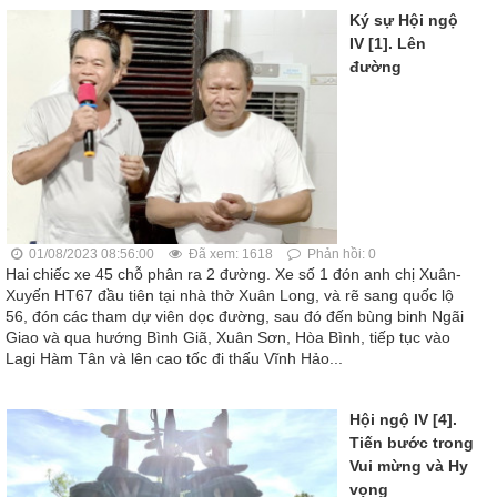
Ký sự Hội ngộ
IV [1]. Lên
đường
01/08/2023 08:56:00
Đã xem: 1618
Phản hồi: 0
Hai chiếc xe 45 chỗ phân ra 2 đường. Xe số 1 đón anh chị Xuân-
Xuyến HT67 đầu tiên tại nhà thờ Xuân Long, và rẽ sang quốc lộ
56, đón các tham dự viên dọc đường, sau đó đến bùng binh Ngãi
Giao và qua hướng Bình Giã, Xuân Sơn, Hòa Bình, tiếp tục vào
Lagi Hàm Tân và lên cao tốc đi thấu Vĩnh Hảo...
Hội ngộ IV [4].
Tiến bước trong
Vui mừng và Hy
vọng