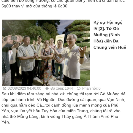
càfé bên bờ sông Hương, cô chủ quán biết ý, nên đã chuẩn bị lúc
5g00 thay vì mở cửa thông lệ 6g00.
Ký sự Hội ngộ
IV [2]. Từ Gò
Muồng (Ninh
Hòa) đến Đại
Chủng viện Huế
02/08/2023 04:46:00
Đã xem: 1644
Phản hồi: 0
Sau khi điểm tâm sáng tại nhà xứ, chúng tôi tạm rời Gò Muồng để
tiếp tục hành trình Về Nguồn. Dọc đường cái quan, qua Vạn Ninh,
chui qua hầm đèo Cả...tới cánh đồng lúa mênh mông của Phú
Yên, vựa lúa yết hầu Tuy Hòa của miền Trung, chúng tôi rẽ vào
nhà thờ Mằng Lăng, kính viếng Thầy giảng Á Thánh Anrê Phú
Yên.