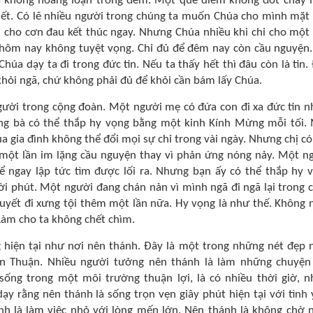
ta không hoảng loạn trong đêm. Một que diêm không đốt cháy
hết. Có lẽ nhiều người trong chúng ta muốn Chúa cho mình mặt 
ay, cho cơn đau kết thúc ngay. Nhưng Chúa nhiều khi chỉ cho một
 hôm nay không tuyệt vọng. Chỉ đủ để đêm nay còn cầu nguyện.
húa dạy ta đi trong đức tin. Nếu ta thấy hết thì đâu còn là tin.
 khỏi ngã, chứ không phải đủ để khỏi cần bám lấy Chúa.
gười trong cộng đoàn. Một người mẹ có đứa con đi xa đức tin n
ng bà có thể thắp hy vọng bằng một kinh Kính Mừng mỗi tối.
a gia đình không thể đổi mọi sự chỉ trong vài ngày. Nhưng chị có
, một lần im lặng cầu nguyện thay vì phản ứng nóng nảy. Một n
 ngay lập tức tìm được lối ra. Nhưng bạn ấy có thể thắp hy 
ời phút. Một người đang chán nản vì mình ngã đi ngã lại trong 
quyết đi xưng tội thêm một lần nữa. Hy vọng là như thế. Không 
. Làm cho ta không chết chìm.
 hiện tại như nơi nên thánh. Đây là một trong những nét đẹp 
n Thuận. Nhiều người tưởng nên thánh là làm những chuyện
 sống trong một môi trường thuận lợi, là có nhiều thời giờ, n
y rằng nên thánh là sống trọn vẹn giây phút hiện tại với tình 
nh là làm việc nhỏ với lòng mến lớn. Nên thánh là không chờ 