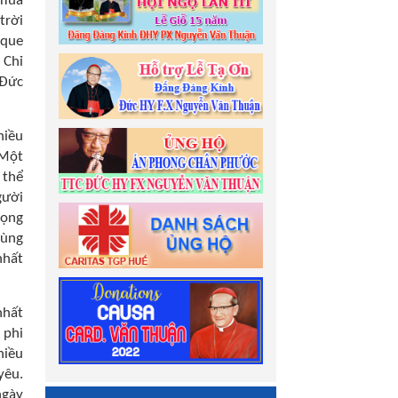
 mùa
trời
 que
 Chỉ
 Đức
hiều
 Một
 thể
gười
vọng
cùng
nhất
nhất
 phi
hiều
yêu.
ngày