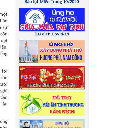
Bão lụt Miền Trung 10/2020
 một
nhân
i sự
 còn
Đại dịch Covid-19
 mệt
iểu,
iếng
 tới
 cần
gười
nghĩ
 cần
 lâu
hông