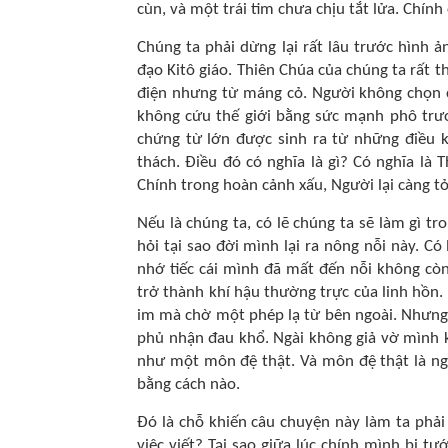
cùn, và một trái tim chưa chịu tắt lửa. Chín
Chúng ta phải dừng lại rất lâu trước hình 
đạo Kitô giáo. Thiên Chúa của chúng ta rất 
điện nhưng từ máng cỏ. Người không chọn 
không cứu thế giới bằng sức mạnh phô trư
chứng từ lớn được sinh ra từ những điều k
thách. Điều đó có nghĩa là gì? Có nghĩa là
Chính trong hoàn cảnh xấu, Người lại càng t
Nếu là chúng ta, có lẽ chúng ta sẽ làm gì tr
hỏi tại sao đời mình lại ra nông nỗi này. C
nhớ tiếc cái mình đã mất đến nỗi không còn
trở thành khí hậu thường trực của linh hồn.
im mà chờ một phép lạ từ bên ngoài. Nhưng
phủ nhận đau khổ. Ngài không giả vờ mình 
như một môn đệ thật. Và môn đệ thật là ng
bằng cách nào.
Đó là chỗ khiến câu chuyện này làm ta phải 
việc viết? Tại sao giữa lúc chính mình bị tư