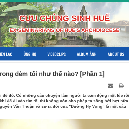
CỰU CHỦNG SINH HUẾ
EX-SEMINARIANS OF HUE'S ARCHDIOCESE
LIÊN LẠC
ỦNG HỘ
VIDEOCLIPS
ALBUM ẢNH
ABOUT US
ong đêm tối như thế nào? [Phần 1]
 để đó. Có những câu chuyện làm người ta cảm động một lúc rồ
i đã đi vào tim rồi thì không còn cho phép ta sống hời hợt nữa
guyễn Văn Thuận và sự ra đời của “Đường Hy Vọng” là một câu