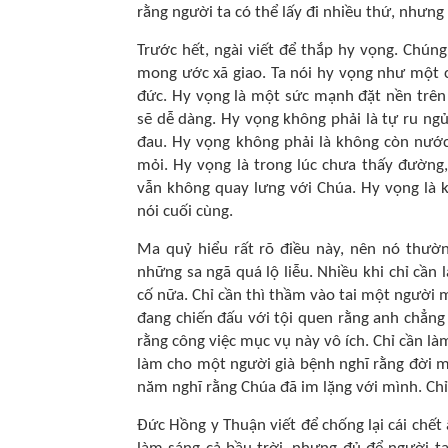
rằng người ta có thể lấy đi nhiều thứ, nhưn
Trước hết, ngài viết để thắp hy vọng. Chú
mong ước xã giao. Ta nói hy vọng như một c
đức. Hy vọng là một sức mạnh đặt nền trên
sẽ dễ dàng. Hy vọng không phải là tự ru n
đau. Hy vọng không phải là không còn nướ
mỏi. Hy vọng là trong lúc chưa thấy đường,
vẫn không quay lưng với Chúa. Hy vọng là kh
nói cuối cùng.
Ma quỷ hiểu rất rõ điều này, nên nó thườ
những sa ngã quá lộ liễu. Nhiều khi chỉ cần
cố nữa. Chỉ cần thì thầm vào tai một người m
đang chiến đấu với tội quen rằng anh chẳng
rằng công việc mục vụ này vô ích. Chỉ cần l
làm cho một người già bệnh nghĩ rằng đời m
năm nghĩ rằng Chúa đã im lặng với mình. Chỉ 
Đức Hồng y Thuận viết để chống lại cái ch