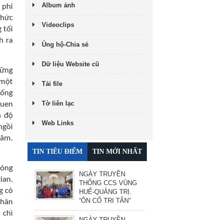
Album ảnh
 phi
thức
Videoclips
 tối
h ra
Ủng hộ-Chia sẻ
Dữ liệu Website cũ
hững
 một
Tải file
sống
Tờ liên lạc
Quen
n độ
Web Links
ngồi
tâm.
TIN TIÊU ĐIỂM
TIN MỚI NHẤT
bóng
NGÀY TRUYỀN
ian.
THỐNG CCS VÙNG
g có
HUẾ-QUẢNG TRỊ.
“ÔN CỐ TRI TÂN”
thân
 chì
NGÀY TRUYỀN