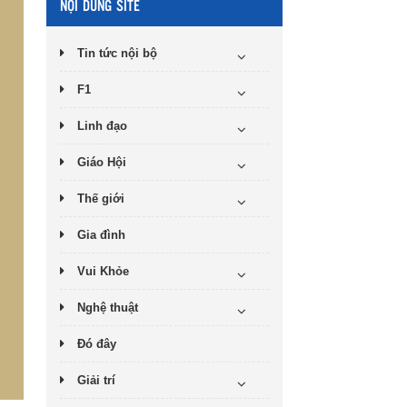
NỘI DUNG SITE
Tin tức nội bộ
F1
Linh đạo
Giáo Hội
Thế giới
Gia đình
Vui Khỏe
Nghệ thuật
Đó đây
Giải trí