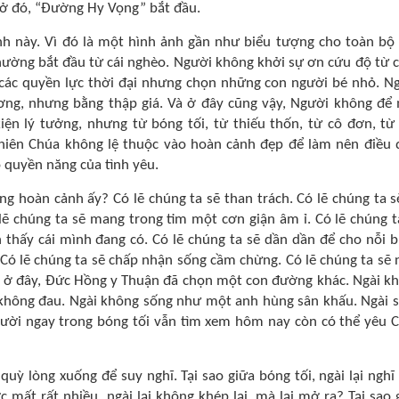
h ở đó, “Đường Hy Vọng” bắt đầu.
ảnh này. Vì đó là một hình ảnh gần như biểu tượng cho toàn bộ 
thường bắt đầu từ cái nghèo. Người không khởi sự ơn cứu độ từ 
các quyền lực thời đại nhưng chọn những con người bé nhỏ. N
ơng, nhưng bằng thập giá. Và ở đây cũng vậy, Người không để
iện lý tưởng, nhưng từ bóng tối, từ thiếu thốn, từ cô đơn, từ
 Thiên Chúa không lệ thuộc vào hoàn cảnh đẹp để làm nên điều 
ỏ quyền năng của tình yêu.
ong hoàn cảnh ấy? Có lẽ chúng ta sẽ than trách. Có lẽ chúng ta s
ó lẽ chúng ta sẽ mang trong tim một cơn giận âm ỉ. Có lẽ chúng t
 thấy cái mình đang có. Có lẽ chúng ta sẽ dần dần để cho nỗi 
 Có lẽ chúng ta sẽ chấp nhận sống cầm chừng. Có lẽ chúng ta sẽ
 ở đây, Đức Hồng y Thuận đã chọn một con đường khác. Ngài k
không đau. Ngài không sống như một anh hùng sân khấu. Ngài 
ười ngay trong bóng tối vẫn tìm xem hôm nay còn có thể yêu 
quỳ lòng xuống để suy nghĩ. Tại sao giữa bóng tối, ngài lại nghĩ
ớc mất rất nhiều, ngài lại không khép lại, mà lại mở ra? Tại sao 