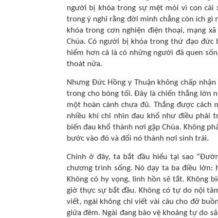
người bị khóa trong sự mệt mỏi vì con cái 
trong ý nghĩ rằng đời mình chẳng còn ích gì 
khóa trong cơn nghiện điện thoại, mạng xã 
Chúa. Có người bị khóa trong thứ đạo đức 
hiểm hơn cả là có những người đã quen sốn
thoát nữa.
Nhưng Đức Hồng y Thuận không chấp nhận đi
trong cho bóng tối. Đây là chiến thắng lớn 
một hoàn cảnh chưa đủ. Thắng được cách m
nhiều khi chỉ nhìn đau khổ như điều phải t
biến đau khổ thành nơi gặp Chúa. Không phả
bước vào đó và đổi nó thành nơi sinh trái.
Chính ở đây, ta bắt đầu hiểu tại sao “Đư
chương trình sống. Nó dạy ta ba điều lớn: h
Không có hy vọng, linh hồn sẽ tắt. Không b
giờ thực sự bắt đầu. Không có tự do nội tâm
viết, ngài không chỉ viết vài câu cho đỡ bu
giữa đêm. Ngài đang bảo vệ khoảng tự do s