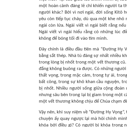
một hoàn cảnh đáng lẽ chỉ khiến người ta th
người khác? Bởi vì nơi ngài, đời sống Kitô 
yêu còn tiếp tục chảy, dù qua một khe nhỏ nh
ngài còn lửa. Ngài viết vì ngài biết rằng nế
Ngài viết vì ngài hiểu rằng có những lúc đ
không để bóng tối đi vào tim mình.
Đây chính là điều đầu tiên mà “Đường Hy V
bằng sắt thép. Nhà tù đáng sợ nhất nhiều kh
trong lòng bị nhốt trong một vết thương cũ.
đắng không buông ra được. Có những người k
thất vọng, trong mặc cảm, trong tự ái, trong
bất công, trong sự khô khan cầu nguyện, tro
bị nhốt. Nhiều người sống giữa cộng đoàn 
nhưng sâu bên trong lại bị giam trong một c
một vết thương không chịu để Chúa chạm đ
Vậy nên, khi suy niệm về “Đường Hy Vọng”,
chuyện ấy quay ngược lại mà hỏi chính mình:
khóa bởi điều gì? Có người bị khóa trong 