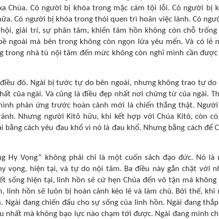
xa Chúa. Có người bị khóa trong mặc cảm tội lỗi. Có người bị 
nữa. Có người bị khóa trong thói quen trì hoãn việc lành. Có ngườ
hội, giải trí, sự phân tâm, khiến tâm hồn không còn chỗ trống
bề ngoài mà bên trong không còn ngọn lửa yêu mến. Và có lẽ 
g trong nhà tù nội tâm đến mức không còn nghĩ mình cần được 
ều đó. Ngài bị tước tự do bên ngoài, nhưng không trao tự do
nhất của ngài. Và cũng là điều đẹp nhất nơi chứng từ của ngài. T
ình phản ứng trước hoàn cảnh mới là chiến thắng thật. Người
ránh. Nhưng người Kitô hữu, khi kết hợp với Chúa Kitô, còn có
i bằng cách yêu đau khổ vì nó là đau khổ. Nhưng bằng cách để 
ờng Hy Vọng” không phải chỉ là một cuốn sách đạo đức. Nó là
y vọng, hiện tại, và tự do nội tâm. Ba điều này gắn chặt với n
iết sống hiện tại, linh hồn sẽ cứ hẹn Chúa đến vô tận mà không
, linh hồn sẽ luôn bị hoàn cảnh kéo lê và làm chủ. Bởi thế, khi 
ồn. Ngài đang chiến đấu cho sự sống của linh hồn. Ngài đang thắp
âu nhất mà không bạo lực nào chạm tới được. Ngài đang minh c