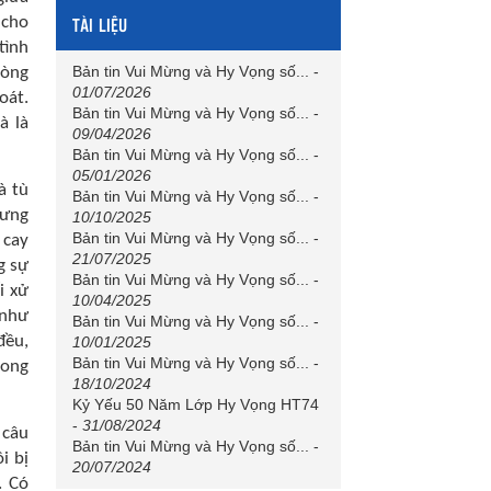
TÀI LIỆU
 cho
tình
Bản tin Vui Mừng và Hy Vọng số...
-
lòng
01/07/2026
oát.
Bản tin Vui Mừng và Hy Vọng số...
-
à là
09/04/2026
Bản tin Vui Mừng và Hy Vọng số...
-
05/01/2026
à tù
Bản tin Vui Mừng và Hy Vọng số...
-
hưng
10/10/2025
Bản tin Vui Mừng và Hy Vọng số...
-
 cay
21/07/2025
g sự
Bản tin Vui Mừng và Hy Vọng số...
-
i xử
10/04/2025
 như
Bản tin Vui Mừng và Hy Vọng số...
-
đều,
10/01/2025
Bản tin Vui Mừng và Hy Vọng số...
-
rong
18/10/2024
Kỷ Yếu 50 Năm Lớp Hy Vọng HT74
-
31/08/2024
 câu
Bản tin Vui Mừng và Hy Vọng số...
-
i bị
20/07/2024
. Có