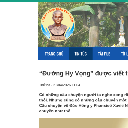
TRANG CHỦ
TIN TỨC
TẢI FILE
TỜ 
“Đường Hy Vọng” được viết tr
Thứ ba - 21/04/2026 11:04
Có những câu chuyện người ta nghe xong rồi
thôi. Nhưng cũng có những câu chuyện một kh
Câu chuyện về Đức Hồng y Phanxicô Xaviê N
chuyện như thế.