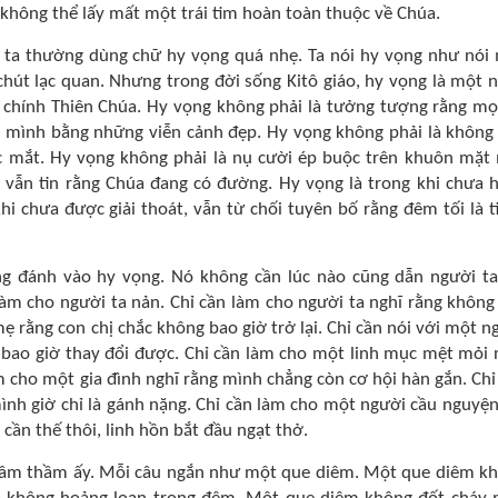
g không thể lấy mất một trái tim hoàn toàn thuộc về Chúa.
ng ta thường dùng chữ hy vọng quá nhẹ. Ta nói hy vọng như nói
hút lạc quan. Nhưng trong đời sống Kitô giáo, hy vọng là một 
 chính Thiên Chúa. Hy vọng không phải là tưởng tượng rằng mọ
gủ mình bằng những viễn cảnh đẹp. Hy vọng không phải là không
c mắt. Hy vọng không phải là nụ cười ép buộc trên khuôn mặt
 vẫn tin rằng Chúa đang có đường. Hy vọng là trong khi chưa h
i chưa được giải thoát, vẫn từ chối tuyên bố rằng đêm tối là t
ng đánh vào hy vọng. Nó không cần lúc nào cũng dẫn người ta
 làm cho người ta nản. Chỉ cần làm cho người ta nghĩ rằng không
ẹ rằng con chị chắc không bao giờ trở lại. Chỉ cần nói với một n
 bao giờ thay đổi được. Chỉ cần làm cho một linh mục mệt mỏi 
àm cho một gia đình nghĩ rằng mình chẳng còn cơ hội hàn gắn. Chỉ
ình giờ chỉ là gánh nặng. Chỉ cần làm cho một người cầu nguyện
cần thế thôi, linh hồn bắt đầu ngạt thở.
ết âm thầm ấy. Mỗi câu ngắn như một que diêm. Một que diêm k