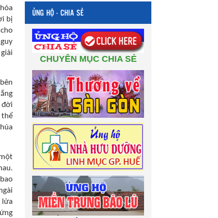
khóa
ỦNG HỘ - CHIA SẺ
i bị
 cho
nguy
giải
CHUYÊN MỤC CHIA SẺ
 bên
hắng
 đời
 thể
Chúa
 một
hau.
 bao
ngài
 lửa
hứng