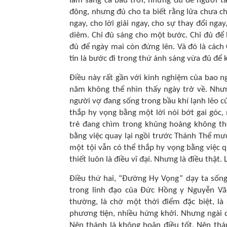
làm sáng cả bầu trời, nhưng đủ để người 
đông, nhưng đủ cho ta biết rằng lửa chưa c
ngay, cho lời giải ngay, cho sự thay đổi ng
diêm. Chỉ đủ sáng cho một bước. Chỉ đủ để
đủ để ngày mai còn đứng lên. Và đó là cách C
tin là bước đi trong thứ ánh sáng vừa đủ để
Điều này rất gần với kinh nghiệm của bao n
năm không thể nhìn thấy ngày trở về. Như
người vợ đang sống trong bầu khí lạnh lẽo củ
thắp hy vọng bằng một lời nói bớt gai góc
trẻ đang chìm trong khủng hoảng không thể
bằng việc quay lại ngồi trước Thánh Thể mư
một tội vẫn có thể thắp hy vọng bằng việc 
thiết luôn là điều vĩ đại. Nhưng là điều thật
Điều thứ hai, “Đường Hy Vọng” dạy ta sống
trong linh đạo của Đức Hồng y Nguyễn Vă
thường, là chờ một thời điểm đặc biệt, là
phương tiện, nhiều hứng khởi. Nhưng ngài dạ
Nên thánh là không hoãn điều tốt. Nên thá