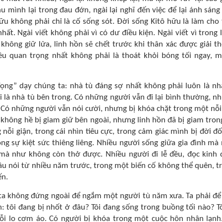
u mình lại trong đau đớn, ngài lại nghĩ đến việc để lại ánh sáng
hữu không phải chỉ là cố sống sót. Đời sống Kitô hữu là làm cho 
ất. Ngài viết không phải vì có dư điều kiện. Ngài viết vì trong 
u không giữ lửa, linh hồn sẽ chết trước khi thân xác được giải th
iều quan trọng nhất không phải là thoát khỏi bóng tối ngay, m
ọng” dạy chúng ta: nhà tù đáng sợ nhất không phải luôn là nh
i là nhà tù bên trong. Có những người vẫn đi lại bình thường, n
 Có những người vẫn nói cười, nhưng bị khóa chặt trong một nỗi
hông hề bị giam giữ bên ngoài, nhưng linh hồn đã bị giam tron
 nỗi giận, trong cái nhìn tiêu cực, trong cảm giác mình bị đời đố
ng sự kiệt sức thiêng liêng. Nhiều người sống giữa gia đình mà
mà như không còn thở được. Nhiều người đi lễ đều, đọc kinh 
âu nói từ nhiều năm trước, trong một biến cố không thể quên, t
ến.
 ta không đứng ngoài để ngắm một người tù năm xưa. Ta phải để
 tôi đang bị nhốt ở đâu? Tôi đang sống trong buồng tối nào? Tô
nỗi lo cơm áo. Có người bị khóa trong một cuộc hôn nhân lạnh