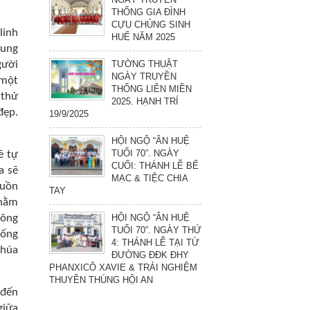
THỐNG GIA ĐÌNH
CỰU CHỦNG SINH
linh
HUẾ NĂM 2025
cung
TƯỜNG THUẬT
gười
NGÀY TRUYỀN
 một
THỐNG LIÊN MIỀN
 thử
2025. HẠNH TRÍ
đẹp.
19/9/2025
HỘI NGỘ “ÂN HUỆ
TUỔI 70”. NGÀY
ẽ tự
CUỐI: THÁNH LỄ BẾ
a sẽ
MẠC & TIỆC CHIA
buồn
TAY
 nằm
HỘI NGỘ “ÂN HUỆ
hông
TUỔI 70”. NGÀY THỨ
sống
4: THÁNH LỄ TẠI TỪ
Chúa
ĐƯỜNG ĐĐK ĐHY
PHANXICÔ XAVIE & TRẢI NGHIỆM
THUYỀN THÚNG HỘI AN
 đến
giữa