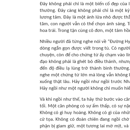
Đây không phải chỉ là một biến cố đẹp của 
thường. Đây càng không phải chỉ là một kỷ
lương tâm. Đây là một ánh lửa nhỏ được thắp
tăm, con người vẫn có thể chọn ánh sáng. 
hoa trái. Trong tận cùng cô đơn, một tâm hồn
Nhiều người đã từng nghe nói về “Đường Hy 
dòng ngắn gọn được viết trong tù. Có ngườ
chuyện, còn để cho chứng từ ấy chạm vào lin
đạo không phải là ghét bỏ điều thánh, như
đến độ điều lạ lùng trở thành bình thườn
nghe một chứng từ lớn mà lòng vẫn không lay.
xuống thật lâu. Hãy ngồi như ngồi trước N
Hãy ngồi như một người không chỉ muốn hiể
Và khi ngồi như thế, ta hãy thử bước vào 
tối. Một căn phòng có sự ẩm thấp, có sự nặn
Không có gì huy hoàng. Không có gì của nhữ
cử tọa. Không có đoàn chiên đang ngồi chờ
phận bị giam giữ, một tương lai mờ mịt, và 