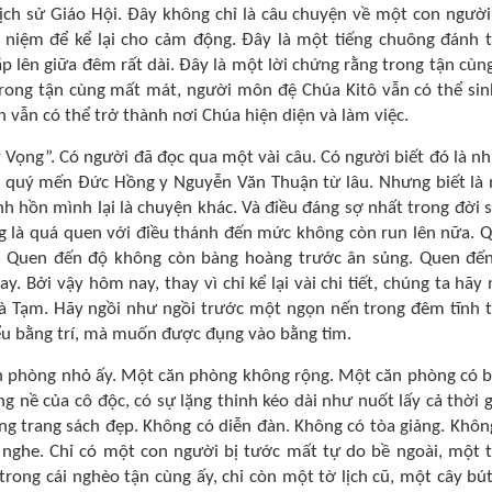
lịch sử Giáo Hội. Đây không chỉ là câu chuyện về một con người
 niệm để kể lại cho cảm động. Đây là một tiếng chuông đánh 
 lên giữa đêm rất dài. Đây là một lời chứng rằng trong tận cùng
Trong tận cùng mất mát, người môn đệ Chúa Kitô vẫn có thể sin
 vẫn có thể trở thành nơi Chúa hiện diện và làm việc.
Vọng”. Có người đã đọc qua một vài câu. Có người biết đó là n
i quý mến Đức Hồng y Nguyễn Văn Thuận từ lâu. Nhưng biết là
h hồn mình lại là chuyện khác. Và điều đáng sợ nhất trong đời 
ng là quá quen với điều thánh đến mức không còn run lên nữa. 
g. Quen đến độ không còn bàng hoàng trước ân sủng. Quen đế
 Bởi vậy hôm nay, thay vì chỉ kể lại vài chi tiết, chúng ta hãy 
hà Tạm. Hãy ngồi như ngồi trước một ngọn nến trong đêm tĩnh 
u bằng trí, mà muốn được đụng vào bằng tim.
căn phòng nhỏ ấy. Một căn phòng không rộng. Một căn phòng có 
g nề của cô độc, có sự lặng thinh kéo dài như nuốt lấy cả thời g
ng trang sách đẹp. Không có diễn đàn. Không có tòa giảng. Khôn
 nghe. Chỉ có một con người bị tước mất tự do bề ngoài, một 
trong cái nghèo tận cùng ấy, chỉ còn một tờ lịch cũ, một cây bút