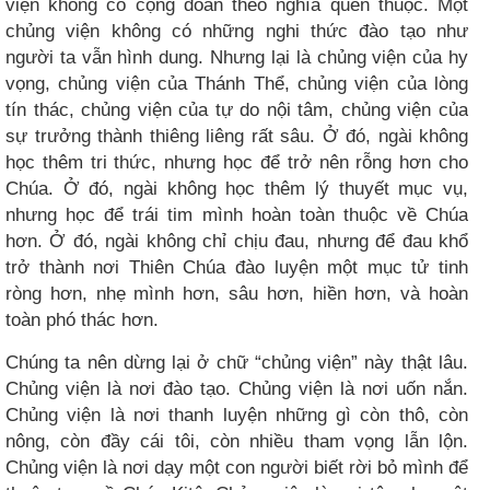
viện không có cộng đoàn theo nghĩa quen thuộc. Một
chủng viện không có những nghi thức đào tạo như
người ta vẫn hình dung. Nhưng lại là chủng viện của hy
vọng, chủng viện của Thánh Thể, chủng viện của lòng
tín thác, chủng viện của tự do nội tâm, chủng viện của
sự trưởng thành thiêng liêng rất sâu. Ở đó, ngài không
học thêm tri thức, nhưng học để trở nên rỗng hơn cho
Chúa. Ở đó, ngài không học thêm lý thuyết mục vụ,
nhưng học để trái tim mình hoàn toàn thuộc về Chúa
hơn. Ở đó, ngài không chỉ chịu đau, nhưng để đau khổ
trở thành nơi Thiên Chúa đào luyện một mục tử tinh
ròng hơn, nhẹ mình hơn, sâu hơn, hiền hơn, và hoàn
toàn phó thác hơn.
Chúng ta nên dừng lại ở chữ “chủng viện” này thật lâu.
Chủng viện là nơi đào tạo. Chủng viện là nơi uốn nắn.
Chủng viện là nơi thanh luyện những gì còn thô, còn
nông, còn đầy cái tôi, còn nhiều tham vọng lẫn lộn.
Chủng viện là nơi dạy một con người biết rời bỏ mình để