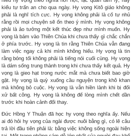
hiểu hy vọng theo nghĩa hời hợt, lạc quan tâm lý, hay
kiểu tự trấn an cho qua ngày. Hy vọng Kitô giáo không
phải là nghĩ tích cực. Hy vọng không phải là cố tự nhủ
rằng rồi mọi chuyện sẽ ổn theo ý mình. Hy vọng không
phải là ảo tưởng một kết thúc đẹp như mình muốn. Hy
vọng là bám vào Thiên Chúa khi chưa thấy gì chắc chắn
ở phía trước. Hy vọng là tin rằng Thiên Chúa vẫn đang
làm việc ngay cả khi mình không hiểu. Hy vọng là tin
rằng bóng tối không phải là tiếng nói cuối cùng. Hy vọng
là dám sống trung thành trong khi chưa thấy kết quả. Hy
vọng là gieo hạt trong nước mắt mà chưa biết bao giờ
gặt. Hy vọng là quỳ xuống cầu nguyện trong khô khan
mà không bỏ cuộc. Hy vọng là vẫn hiền lành khi bị đối
xử bất công. Hy vọng là không để lòng mình chết dần
trước khi hoàn cảnh đổi thay.
Đức Hồng Y Thuận đã học hy vọng theo nghĩa ấy. Nếu
ai đó hỏi hy vọng của ngài được nuôi bằng gì, có lẽ câu
trả lời đầu tiên phải là: bằng việc không sống ngoài hiện
tại. Một trong những cám dỗ lớn nhất của người đau khổ