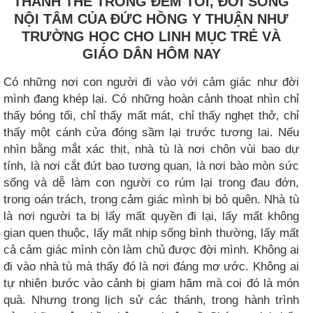
THÁNH THỂ TRONG ĐÊM TỐI, ĐỜI SỐNG
NỘI TÂM CỦA ĐỨC HỒNG Y THUẬN NHƯ
TRƯỜNG HỌC CHO LINH MỤC TRẺ VÀ
GIÁO DÂN HÔM NAY
Có những nơi con người đi vào với cảm giác như đời
mình đang khép lại. Có những hoàn cảnh thoạt nhìn chỉ
thấy bóng tối, chỉ thấy mất mát, chỉ thấy nghẹt thở, chỉ
thấy một cánh cửa đóng sầm lại trước tương lai. Nếu
nhìn bằng mắt xác thịt, nhà tù là nơi chôn vùi bao dự
tính, là nơi cắt đứt bao tương quan, là nơi bào mòn sức
sống và dễ làm con người co rúm lại trong đau đớn,
trong oán trách, trong cảm giác mình bị bỏ quên. Nhà tù
là nơi người ta bị lấy mất quyền đi lại, lấy mất không
gian quen thuộc, lấy mất nhịp sống bình thường, lấy mất
cả cảm giác mình còn làm chủ được đời mình. Không ai
đi vào nhà tù mà thấy đó là nơi đáng mơ ước. Không ai
tự nhiên bước vào cảnh bị giam hãm mà coi đó là món
quà. Nhưng trong lịch sử các thánh, trong hành trình