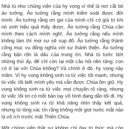
Nhà tù như chủng viện của hy vọng vì thế là nơi cắt bỏ
ảo tưởng. Ảo tưởng rằng mình kiểm soát được đời
mình. Ảo tưởng rằng ơn gọi của mình chỉ có giá trị khi
nó sinh hiệu quả thấy được. Ảo tưởng rằng Chúa cần
mình theo cách mình nghĩ. Ảo tưởng rằng nếu mình
không làm thì mọi sự sẽ sụp đổ. Ảo tưởng rằng thành
công mục vụ đồng nghĩa với sự thánh thiện. Ảo tưởng
rằng bận rộn là dấu của trung tín. Nhà tù tước bớt
những thứ ấy, để chỉ còn lại một câu hỏi nền tảng: con
có ở lại với Chúa không? Và chính ở đó, hy vọng nảy
mầm. Vì hy vọng không sinh ra từ việc tôi mạnh, nhưng
từ việc tôi biết mình yếu mà vẫn được Chúa ôm giữ. Hy
vọng không sinh ra từ việc mọi chuyện rõ ràng, nhưng
từ việc tôi tin có một bàn tay vô hình đang dẫn tôi đi. Hy
vọng không sinh ra từ khả năng nhìn thấy kết quả,
nhưng từ lòng xác tín rằng không một giọt nước mắt nào
là vô ích trước mặt Thiên Chúa.
Một chủng viện thật sự không chỉ dạy tri thức mà còn