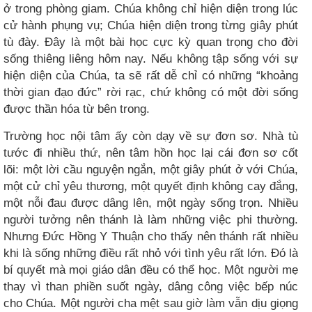
ở trong phòng giam. Chúa không chỉ hiện diện trong lúc
cử hành phụng vụ; Chúa hiện diện trong từng giây phút
tù đày. Đây là một bài học cực kỳ quan trọng cho đời
sống thiêng liêng hôm nay. Nếu không tập sống với sự
hiện diện của Chúa, ta sẽ rất dễ chỉ có những “khoảng
thời gian đạo đức” rời rạc, chứ không có một đời sống
được thần hóa từ bên trong.
Trường học nội tâm ấy còn dạy về sự đơn sơ. Nhà tù
tước đi nhiều thứ, nên tâm hồn học lại cái đơn sơ cốt
lõi: một lời cầu nguyện ngắn, một giây phút ở với Chúa,
một cử chỉ yêu thương, một quyết định không cay đắng,
một nỗi đau được dâng lên, một ngày sống trọn. Nhiều
người tưởng nên thánh là làm những việc phi thường.
Nhưng Đức Hồng Y Thuận cho thấy nên thánh rất nhiều
khi là sống những điều rất nhỏ với tình yêu rất lớn. Đó là
bí quyết mà mọi giáo dân đều có thể học. Một người mẹ
thay vì than phiền suốt ngày, dâng công việc bếp núc
cho Chúa. Một người cha mệt sau giờ làm vẫn dịu giọng