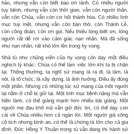
hảo, nhưng vẫn còn biết bao ơn lành. Có nhiều người
tuy bệnh, nhưng vẫn còn thời gian, vẫn còn người thân,
vẫn còn Chúa, vẫn còn cơ hội thánh hóa. Có nhiều linh
mục tuy mệt, nhưng vẫn còn bàn thờ, còn Thánh Lễ,
còn cộng đoàn, còn ơn gọi. Nếu thiếu lòng biết ơn, lòng
người rất dễ rơi vào cảm giác nạn nhân. Mà đã sống
như nạn nhân, rất khó lớn lên trong hy vọng.
Nhà tù như chủng viện của hy vọng còn dạy một điều
nghịch lý khác: Chúa có thể làm việc lớn khi ta bị chặn
lại. Thông thường, ta nghĩ sứ mạng là ra đi, là làm, là
nói, là tổ chức, là xây dựng, là ảnh hưởng. Điều ấy đúng
một phần. Nhưng có những lúc sứ mạng của một người
lại nằm ở chỗ bị giữ lại. Một linh mục bệnh nặng mà vẫn
hiền lành, có thể giảng mạnh hơn nhiều bài giảng. Một
người mẹ đau khổ mà vẫn giữ đức tin, có thể dạy con
cái về Chúa nhiều hơn cả ngàn lời. Một người già sống
cô tịch nhưng bình an, có thể là chứng tá lớn cho cả gia
đình. Đức Hồng Y Thuận trong tù vẫn đang thi hành sứ