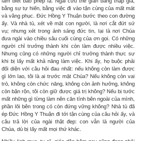
làm biết bao phép lạ. Ngài cứu thế gian bằng thập giá,
bằng sự tự hiến, bằng việc đi vào tận cùng của mất mát
và vâng phục. Đức Hồng Y Thuận bước theo con đường
ấy. Và nhà tù, xét về mặt con người, là nơi cắt đứt sứ
vụ; nhưng xét trong ánh sáng đức tin, lại là nơi Chúa
đưa ngài vào chiều sâu cuối cùng của ơn gọi. Có những
người chỉ trưởng thành khi còn làm được nhiều việc.
Nhưng cũng có những người chỉ trưởng thành thực sự
khi bị lấy mất khả năng làm việc. Khi ấy, họ buộc phải
đối diện với câu hỏi đau nhất: nếu không còn làm được
gì lớn lao, tôi là ai trước mặt Chúa? Nếu không còn vai
trò, không còn chức năng, không còn ảnh hưởng, không
còn bận rộn, tôi còn giữ được giá trị không? Nếu bị tước
mất những gì từng làm nên căn tính bên ngoài của mình,
phần lõi bên trong có còn đứng vững không? Nhà tù đã
ép Đức Hồng Y Thuận đi tới tận cùng của câu hỏi ấy, và
câu trả lời của ngài thật đẹp: con vẫn là người của
Chúa, dù bị lấy mất mọi thứ khác.