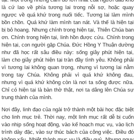
là cứ lao về phía tương lai trong nỗi sợ, hoặc quay
ngược về quá khứ trong nuối tiếc. Tương lai làm mình
bồn chồn. Quá khứ làm mình tan nát. Và thế là hiện tại
bị bỏ hoang. Nhưng chính trong hiện tại, Thiên Chúa ban
ơn. Chính trong hiện tại, linh hồn được cứu. Chính trong
hiện tại, con người gặp Chúa. Đức Hồng Y Thuận dường
như đã học rất sâu điều này: sống giây phút hiện tại,
làm cho giây phút hiện tại tràn đầy tình yêu. Không phải
vì tương lai không quan trọng, nhưng vì tương lai nằm
trong tay Chúa. Không phải vì quá khứ không đau,
nhưng vì quá khứ không còn là nơi ta sống được nữa.
Chỉ có hiện tại là bàn thờ thật, nơi ta dâng lên Chúa sự
trung thành của mình.
Nơi đây, linh đạo của ngài trở thành một bài học đặc biệt
cho linh mục trẻ. Thời nay, một linh mục rất dễ bị cuốn
vào nhịp sống hoạt động, vào kế hoạch mục vụ, vào lịch
trình dày đặc, vào sự thúc bách của công việc. Điều đó
không xấu. Nhiệt thành mục vụ là điều quý. Nhưng nguy