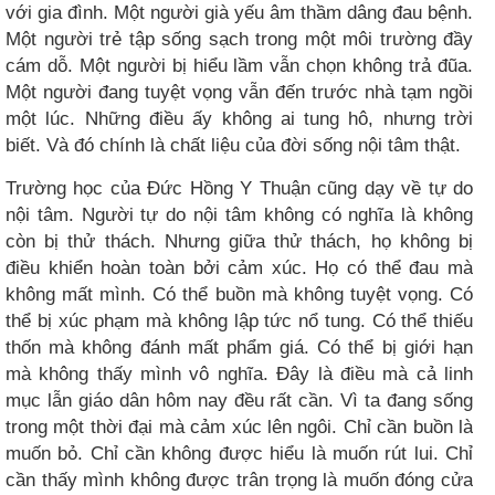
với gia đình. Một người già yếu âm thầm dâng đau bệnh.
Một người trẻ tập sống sạch trong một môi trường đầy
cám dỗ. Một người bị hiểu lầm vẫn chọn không trả đũa.
Một người đang tuyệt vọng vẫn đến trước nhà tạm ngồi
một lúc. Những điều ấy không ai tung hô, nhưng trời
biết. Và đó chính là chất liệu của đời sống nội tâm thật.
Trường học của Đức Hồng Y Thuận cũng dạy về tự do
nội tâm. Người tự do nội tâm không có nghĩa là không
còn bị thử thách. Nhưng giữa thử thách, họ không bị
điều khiển hoàn toàn bởi cảm xúc. Họ có thể đau mà
không mất mình. Có thể buồn mà không tuyệt vọng. Có
thể bị xúc phạm mà không lập tức nổ tung. Có thể thiếu
thốn mà không đánh mất phẩm giá. Có thể bị giới hạn
mà không thấy mình vô nghĩa. Đây là điều mà cả linh
mục lẫn giáo dân hôm nay đều rất cần. Vì ta đang sống
trong một thời đại mà cảm xúc lên ngôi. Chỉ cần buồn là
muốn bỏ. Chỉ cần không được hiểu là muốn rút lui. Chỉ
cần thấy mình không được trân trọng là muốn đóng cửa