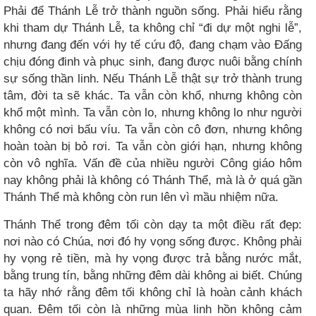
Phải để Thánh Lễ trở thành nguồn sống. Phải hiểu rằng
khi tham dự Thánh Lễ, ta không chỉ “đi dự một nghi lễ”,
nhưng đang đến với hy tế cứu độ, đang chạm vào Đấng
chịu đóng đinh và phục sinh, đang được nuôi bằng chính
sự sống thần linh. Nếu Thánh Lễ thật sự trở thành trung
tâm, đời ta sẽ khác. Ta vẫn còn khổ, nhưng không còn
khổ một mình. Ta vẫn còn lo, nhưng không lo như người
không có nơi bấu víu. Ta vẫn còn cô đơn, nhưng không
hoàn toàn bị bỏ rơi. Ta vẫn còn giới hạn, nhưng không
còn vô nghĩa. Vấn đề của nhiều người Công giáo hôm
nay không phải là không có Thánh Thể, mà là ở quá gần
Thánh Thể mà không còn run lên vì mầu nhiệm nữa.
Thánh Thể trong đêm tối còn dạy ta một điều rất đẹp:
nơi nào có Chúa, nơi đó hy vọng sống được. Không phải
hy vọng rẻ tiền, mà hy vọng được trả bằng nước mắt,
bằng trung tín, bằng những đêm dài không ai biết. Chúng
ta hãy nhớ rằng đêm tối không chỉ là hoàn cảnh khách
quan. Đêm tối còn là những mùa linh hồn không cảm