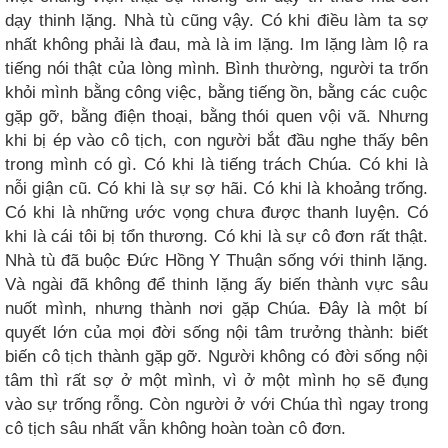
dạy thinh lặng. Nhà tù cũng vậy. Có khi điều làm ta sợ
nhất không phải là đau, mà là im lặng. Im lặng làm lộ ra
tiếng nói thật của lòng mình. Bình thường, người ta trốn
khỏi mình bằng công việc, bằng tiếng ồn, bằng các cuộc
gặp gỡ, bằng điện thoại, bằng thói quen vội vã. Nhưng
khi bị ép vào cô tịch, con người bắt đầu nghe thấy bên
trong mình có gì. Có khi là tiếng trách Chúa. Có khi là
nỗi giận cũ. Có khi là sự sợ hãi. Có khi là khoảng trống.
Có khi là những ước vọng chưa được thanh luyện. Có
khi là cái tôi bị tổn thương. Có khi là sự cô đơn rất thật.
Nhà tù đã buộc Đức Hồng Y Thuận sống với thinh lặng.
Và ngài đã không để thinh lặng ấy biến thành vực sâu
nuốt mình, nhưng thành nơi gặp Chúa. Đây là một bí
quyết lớn của mọi đời sống nội tâm trưởng thành: biết
biến cô tịch thành gặp gỡ. Người không có đời sống nội
tâm thì rất sợ ở một mình, vì ở một mình họ sẽ đụng
vào sự trống rỗng. Còn người ở với Chúa thì ngay trong
cô tịch sâu nhất vẫn không hoàn toàn cô đơn.