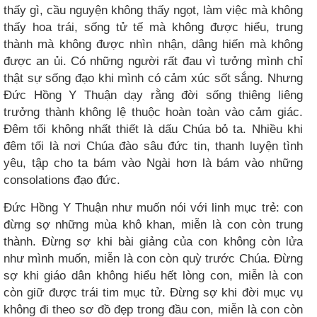
thấy gì, cầu nguyện không thấy ngọt, làm việc mà không
thấy hoa trái, sống tử tế mà không được hiểu, trung
thành mà không được nhìn nhận, dâng hiến mà không
được an ủi. Có những người rất đau vì tưởng mình chỉ
thật sự sống đạo khi mình có cảm xúc sốt sắng. Nhưng
Đức Hồng Y Thuận dạy rằng đời sống thiêng liêng
trưởng thành không lệ thuộc hoàn toàn vào cảm giác.
Đêm tối không nhất thiết là dấu Chúa bỏ ta. Nhiều khi
đêm tối là nơi Chúa đào sâu đức tin, thanh luyện tình
yêu, tập cho ta bám vào Ngài hơn là bám vào những
consolations đạo đức.
Đức Hồng Y Thuận như muốn nói với linh mục trẻ: con
đừng sợ những mùa khô khan, miễn là con còn trung
thành. Đừng sợ khi bài giảng của con không còn lửa
như mình muốn, miễn là con còn quỳ trước Chúa. Đừng
sợ khi giáo dân không hiểu hết lòng con, miễn là con
còn giữ được trái tim mục tử. Đừng sợ khi đời mục vụ
không đi theo sơ đồ đẹp trong đầu con, miễn là con còn