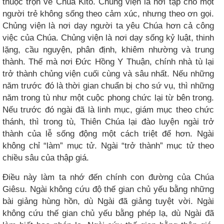
thuộc trọn về Chúa Kitô. Chủng viện là nơi tập cho một
người trẻ không sống theo cảm xúc, nhưng theo ơn gọi.
Chủng viện là nơi dạy người ta yêu Chúa hơn cả công
việc của Chúa. Chủng viện là nơi dạy sống kỷ luật, thinh
lặng, cầu nguyện, phân định, khiêm nhường và trung
thành. Thế mà nơi Đức Hồng Y Thuận, chính nhà tù lại
trở thành chủng viện cuối cùng và sâu nhất. Nếu những
năm trước đó là thời gian chuẩn bị cho sứ vụ, thì những
năm trong tù như một cuộc phong chức lại từ bên trong.
Nếu trước đó ngài đã là linh mục, giám mục theo chức
thánh, thì trong tù, Thiên Chúa lại đào luyện ngài trở
thành của lễ sống động một cách triệt để hơn. Ngài
không chỉ “làm” mục tử. Ngài “trở thành” mục tử theo
chiều sâu của thập giá.
Điều này làm ta nhớ đến chính con đường của Chúa
Giêsu. Ngài không cứu độ thế gian chủ yếu bằng những
bài giảng hùng hồn, dù Ngài đã giảng tuyệt vời. Ngài
không cứu thế gian chủ yếu bằng phép lạ, dù Ngài đã