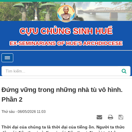
CỰU CHỦNG SINH HUẾ
EX-SEMINARIANS OF HUE'S ARCHDIOCESE
Đứng vững trong những nhà tù vô hình.
Phần 2
Thứ sáu - 08/05/2026 11:03
Thời đại của chúng ta là thời đại của tiếng ồn. Người ta thức