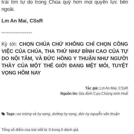
trái tim tự do trong Chúa quý hơn mọi quyền lực bên
ngoài.
Lm An Mai, CSsR
-----------------
Kỳ tới:
CHỌN CHÚA CHỨ KHÔNG CHỈ CHỌN CÔNG
VIỆC CỦA CHÚA, THA THỨ NHƯ ĐỈNH CAO CỦA TỰ
DO NỘI TÂM, VÀ ĐỨC HỒNG Y THUẬN NHƯ NGƯỜI
THẦY CỦA MỘT THẾ GIỚI ĐANG MỆT MỎI, TUYỆT
VỌNG HÔM NAY
Tác giả:
Lm An Mai, CSsR
Nguồn tin:
Gia đình Cựu Chủng sinh Huế
Tags:
vui mừng và hy vọng
,
đường hy vọng
,
đức hy nguyễn văn thuận
Tổng số điểm của bài viết là: 0 trong 0 đánh giá