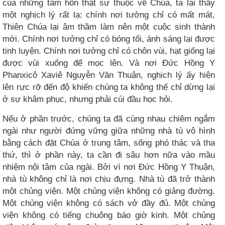
của những tâm hồn thật sự thuộc về Chúa, ta lại thấy
một nghịch lý rất lạ: chính nơi tưởng chỉ có mất mát,
Thiên Chúa lại âm thầm làm nên một cuộc sinh thành
mới. Chính nơi tưởng chỉ có bóng tối, ánh sáng lại được
tinh luyện. Chính nơi tưởng chỉ có chôn vùi, hạt giống lại
được vùi xuống để mọc lên. Và nơi Đức Hồng Y
Phanxicô Xaviê Nguyễn Văn Thuận, nghịch lý ấy hiện
lên rực rỡ đến độ khiến chúng ta không thể chỉ dừng lại
ở sự khâm phục, nhưng phải cúi đầu học hỏi.
Nếu ở phần trước, chúng ta đã cùng nhau chiêm ngắm
ngài như người đứng vững giữa những nhà tù vô hình
bằng cách đặt Chúa ở trung tâm, sống phó thác và tha
thứ, thì ở phần này, ta cần đi sâu hơn nữa vào mầu
nhiệm nội tâm của ngài. Bởi vì nơi Đức Hồng Y Thuận,
nhà tù không chỉ là nơi chịu đựng. Nhà tù đã trở thành
một chủng viện. Một chủng viện không có giảng đường.
Một chủng viện không có sách vở đầy đủ. Một chủng
viện không có tiếng chuông báo giờ kinh. Một chủng