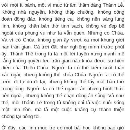
với một ít bánh, một vị mục tử âm thầm dâng Thánh Lễ.
Không nhà nguyện, không tháp chuông, không cộng
đoàn đông đảo, không tiếng ca, không nến sáng lung
linh, không khăn bàn thờ tinh sạch, không vẻ đẹp bề
ngoài của phụng vụ như ta vẫn quen. Nhưng có Chúa.
Và vì có Chúa, không gian ấy vượt xa mọi khung giới
hạn trần gian. Cả trời đất như nghiêng mình trước phút
ấy. Thánh Thể trong tù là một lời tuyên xưng mạnh mẽ
rằng không quyền lực trần gian nào khóa được sự hiện
diện của Thiên Chúa. Người ta có thể kiểm soát thân
xác ngài, nhưng không thể khóa Chúa. Người ta có thể
tước đi tự do đi lại, nhưng không thể lấy mất bàn thờ
trong lòng. Người ta có thể ngăn cản những hình thức
bên ngoài, nhưng không thể chặn dòng ân sủng. Và như
thế, mỗi Thánh Lễ trong tù không chỉ là việc nuôi sống
một linh hồn, mà là một cuộc kháng cự thánh thiện
chống lại bóng tối.
Ở đây, các linh mục trẻ có một bài học không bao giờ