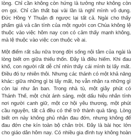
lòng. Chỉ cần không còn hứng là tưởng như không còn
ơn gọi. Chỉ cần thất bại vài lần là nghĩ mình vô dụng.
Đức Hồng Y Thuận đi ngược lại tất cả. Ngài cho thấy
phẩm giá và căn tính của một người con Chúa không lệ
thuộc vào việc hôm nay con có cảm thấy mạnh không,
mà lệ thuộc vào việc con thuộc về ai.
Một điểm rất sâu nữa trong đời sống nội tâm của ngài là
lòng biết ơn giữa thiếu thốn. Đây là điều hiếm. Khi đau
khổ, con người rất dễ chỉ nhìn thấy cái mình bị lấy mất.
Điều đó tự nhiên thôi. Nhưng các thánh có một khả năng
khác: giữa những gì bị lấy mất, họ vẫn nhận ra những gì
còn lại như ân ban. Trong nhà tù, một giây phút có
Thánh Thể, một chút ánh sáng, một dấu hiệu nhân tính
nơi người canh giữ, một cơ hội yêu thương, một phút
cầu nguyện, tất cả đều có thể trở thành quà tặng. Lòng
biết ơn này không phủ nhận đau đớn, nhưng không để
đau đớn che kín toàn bộ chân trời. Đây là bài học lớn
cho giáo dân hôm nay. Có nhiều gia đình tuy không hoàn