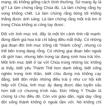
mạng, dù không giống cách bình thường. Sứ mạng ấy là
gì? Là làm chứng rằng Chúa đủ. Là làm chứng rằng hy
vọng không chết. Là làm chứng rằng bóng tối không
thắng được ánh sáng. Là làm chứng rằng một trái tim ở
trong Chúa không ai còng tay được.
Đối với linh mục trẻ, đây là một lời cảnh tỉnh rất mạnh:
đừng đánh giá hoa trái chỉ bằng điều mắt thấy. Có những
giai đoạn đời linh mục trông rất “thành công”, nhưng có
thể bên trong đang rỗng. Có những giai đoạn bên ngoài
rất giới hạn, nhưng bên trong lại đang sinh hoa trái lớn.
Một linh mục biết ở lại với Chúa trong những lúc không
ai thấy, biết yêu Thánh Thể hơn danh tiếng, biết sống
nghèo trong tinh thần, biết chịu đựng mà không cay
đắng, biết đón nhận những điều trái ý như cơ hội kết
hiệp với Chúa, linh mục ấy đang được đào luyện sâu
hơn bất cứ chương trình nào. Đức Hồng Y Thuận là
chứng tá cho điều đó. Còn với giáo dân, ngài dạy rằng
đời sống thánh không ở ngoài tầm với. Nó không chỉ