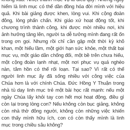
hiểm là linh mục có thể dần đồng hóa đời mình với hiệu
quả. Khi bài giảng được khen, lòng vui. Khi cộng đoàn
đông, lòng phấn chấn. Khi giáo xứ hoạt động tốt, khi
chương trình thành công, khi được mời nhiều nơi, khi
ảnh hưởng tăng lên, người ta dễ tưởng mình đang rất ổn
trong ơn gọi. Nhưng rồi chỉ cần gặp một thời kỳ khô
khan, một hiểu lầm, một giới hạn sức khỏe, một thất bại
mục vụ, một giáo dân chống đối, một bề trên chưa hiểu,
một cộng đoàn lạnh nhạt, một nơi phục vụ quá nghèo
nàn, tâm hồn có thể rối loạn. Tại sao? Vì rất có thể
người linh mục ấy đã sống nhiều với công việc của
Chúa hơn là với chính Chúa. Đức Hồng Y Thuận trong
nhà tù dạy linh mục trẻ một bài học rất mạnh: nếu một
ngày Chúa lấy khỏi tay con hết mọi hoạt động, điều gì
còn lại trong lòng con? Nếu không còn bục giảng, không
còn nhà thờ đông người, không còn những việc khiến
con thấy mình hữu ích, con có còn thấy mình là linh
mục trong chiều sâu không?