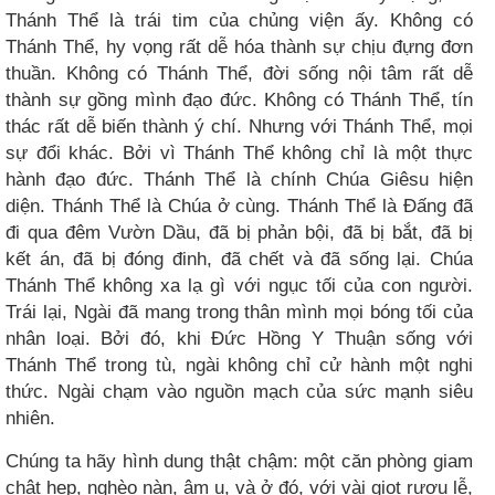
Thánh Thể là trái tim của chủng viện ấy. Không có
Thánh Thể, hy vọng rất dễ hóa thành sự chịu đựng đơn
thuần. Không có Thánh Thể, đời sống nội tâm rất dễ
thành sự gồng mình đạo đức. Không có Thánh Thể, tín
thác rất dễ biến thành ý chí. Nhưng với Thánh Thể, mọi
sự đổi khác. Bởi vì Thánh Thể không chỉ là một thực
hành đạo đức. Thánh Thể là chính Chúa Giêsu hiện
diện. Thánh Thể là Chúa ở cùng. Thánh Thể là Đấng đã
đi qua đêm Vườn Dầu, đã bị phản bội, đã bị bắt, đã bị
kết án, đã bị đóng đinh, đã chết và đã sống lại. Chúa
Thánh Thể không xa lạ gì với ngục tối của con người.
Trái lại, Ngài đã mang trong thân mình mọi bóng tối của
nhân loại. Bởi đó, khi Đức Hồng Y Thuận sống với
Thánh Thể trong tù, ngài không chỉ cử hành một nghi
thức. Ngài chạm vào nguồn mạch của sức mạnh siêu
nhiên.
Chúng ta hãy hình dung thật chậm: một căn phòng giam
chật hẹp, nghèo nàn, âm u, và ở đó, với vài giọt rượu lễ,