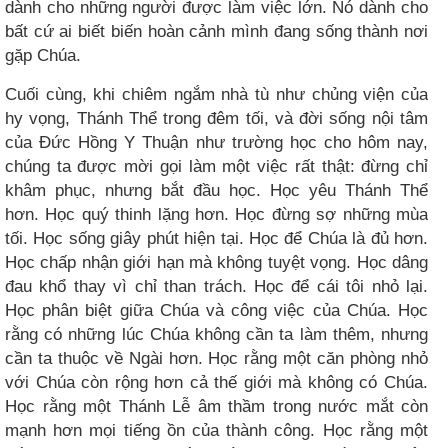
dành cho những người được làm việc lớn. Nó dành cho
bất cứ ai biết biến hoàn cảnh mình đang sống thành nơi
gặp Chúa.
Cuối cùng, khi chiêm ngắm nhà tù như chủng viện của
hy vọng, Thánh Thể trong đêm tối, và đời sống nội tâm
của Đức Hồng Y Thuận như trường học cho hôm nay,
chúng ta được mời gọi làm một việc rất thật: đừng chỉ
khâm phục, nhưng bắt đầu học. Học yêu Thánh Thể
hơn. Học quý thinh lặng hơn. Học đừng sợ những mùa
tối. Học sống giây phút hiện tại. Học để Chúa là đủ hơn.
Học chấp nhận giới hạn mà không tuyệt vọng. Học dâng
đau khổ thay vì chỉ than trách. Học để cái tôi nhỏ lại.
Học phân biệt giữa Chúa và công việc của Chúa. Học
rằng có những lúc Chúa không cần ta làm thêm, nhưng
cần ta thuộc về Ngài hơn. Học rằng một căn phòng nhỏ
với Chúa còn rộng hơn cả thế giới mà không có Chúa.
Học rằng một Thánh Lễ âm thầm trong nước mắt còn
mạnh hơn mọi tiếng ồn của thành công. Học rằng một