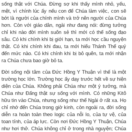
sống thật với Chúa. Đừng sợ khi thấy mình nhỏ, yếu,
mệt, vì chính lúc ấy nếu con để Chúa làm việc, con sẽ
bớt là người của chính mình và trở nên người của Chúa
hơn. Còn với giáo dân, ngài như đang nói: đừng tưởng
chỉ khi nào đời mình suôn sẻ thì mới có thể sống đạo
sâu. Có khi chính khi bị giới hạn, ta mới học cầu nguyện
thật. Có khi chính khi đau, ta mới hiểu Thánh Thể quý
đến mức nào. Có khi chính khi bị bỏ quên, ta mới nhận
ra Chúa chưa bao giờ bỏ ta.
Đời sống nội tâm của Đức Hồng Y Thuận vì thế là một
trường học lớn. Trường học ấy dạy trước hết về sự hiện
diện của Chúa. Không phải Chúa như một ý tưởng, mà
Chúa như Đấng thật sự sống với mình. Có những Kitô
hữu tin vào Chúa, nhưng sống như thể Ngài ở rất xa. Họ
chỉ nhớ đến Chúa trong giờ kinh, còn ngoài ra, đời sống
diễn ra hoàn toàn theo logic của nỗi lo, của tự vệ, của
toan tính, của áp lực. Còn nơi Đức Hồng Y Thuận, Chúa
như hơi thở. Chúa không chỉ ở trong nhà nguyện; Chúa