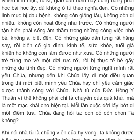
Nhiều linh mục, tu sĩ, giáo dân hôm nay cũng đang phải
học bài học ấy, dù không ở tù theo nghĩa đen. Có những
linh mục bị đau bệnh, không còn giảng lâu, không còn đi
nhiều, không còn hoạt động như trước. Có những người
tận hiến phải sống âm thầm trong những công việc nhỏ
bé, không ai biết đến. Có những giáo dân từng rất hăng
say, rồi biến cố gia đình, kinh tế, sức khỏe, tuổi già
khiến họ không còn làm được như xưa. Có những người
trẻ từng mơ về một đời rực rỡ, rồi bị thực tế bẻ gãy
những dự tính đẹp. Có những người từng nghĩ mình rất
yêu Chúa, nhưng đến khi Chúa lấy đi một điều quan
trọng thì mới biết mình yêu Chúa hay chỉ yêu cảm giác
được thành công với Chúa. Nhà tù của Đức Hồng Y
Thuận vì thế không phải chỉ là chuyện của quá khứ, mà
là một mạc khải cho hiện tại. Mỗi lần cuộc đời lấy bớt đi
một điểm tựa, Chúa đang hỏi ta: con có còn chọn Ta
không?
Khi nói nhà tù là chủng viện của hy vọng, ta không được