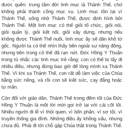
được quên: trung tâm đời linh mục là Thánh Thể, chứ
không phải thành công mục vụ. Linh mục tồn tại vì
Thánh Thể, sống nhờ Thánh Thể, được định hình bởi
Thánh Thể. Một linh mục có thể giỏi tổ chức, giỏi nói,
giỏi quản lý, giỏi kết nối, giỏi xây dựng, nhưng nếu
không được Thánh Thể nuôi, linh mục ấy sẽ dần khô từ
gốc. Người ta có thể nhìn thấy bên ngoài sự năng động,
nhưng bên trong có thể đã rạn nứt. Đức Hồng Y Thuận
trong tù nhắc các linh mục trẻ rằng: con có thể bị lấy đi
nhiều điều, nhưng đừng bao giờ để lòng mình xa Thánh
Thể. Vì khi xa Thánh Thể, con rất dễ làm việc của Chúa
bằng sức riêng, và rồi con sẽ kiệt sức, cay đắng hoặc
tự mãn.
Còn đối với giáo dân, Thánh Thể trong đêm tối của Đức
Hồng Y Thuận là một lời mời gọi trở lại với cái cốt lõi.
Nhiều người đi lễ vì thói quen, vì bổn phận, vì sợ tội, vì
truyền thống gia đình. Những điều ấy không xấu, nhưng
chưa đủ. Phải đi tới chỗ gặp Chúa thật trong Thánh Thể.