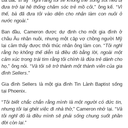
Bà bác sĩ ấy “
nghĩ rằng tôi sẽ không thể sống sót nếu bị
đưa trở lại hệ thống chăm sóc trẻ mồ côi
,” ông kể. “
Vì
thế, bà đã đưa tôi vào diện cho nhận làm con nuôi ở
nước ngoài
.”
Ban đầu, Cameron được dự định cho một gia đình ở
châu Âu nhận nuôi, nhưng một cặp vợ chồng người Mỹ
lại cảm thấy được thôi thúc nhận ông làm con. “
Tôi nghĩ
rằng họ không thể diễn tả điều đó bằng lời, ngoài một
cảm xúc trong trái tim rằng tôi chính là đứa trẻ dành cho
họ
,” ông nói. “
Và tôi sẽ trở thành một thành viên của gia
đình Sellers
.”
Gia đình Sellers là một gia đình Tin Lành Baptist sống
tại Phoenix.
“
Tôi biết chắc chắn rằng mình là một người có đức tin,
nhưng tôi lại ghét việc đi nhà thờ
,” Cameron nhớ lại. “
Và
tôi nghĩ đó là điều mình sẽ phải sống chung suốt phần
đời còn lại
.”