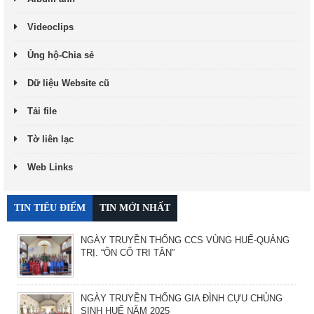
Videoclips
Ủng hộ-Chia sẻ
Dữ liệu Website cũ
Tải file
Tờ liên lạc
Web Links
TIN TIÊU ĐIỂM
TIN MỚI NHẤT
NGÀY TRUYỀN THỐNG CCS VÙNG HUẾ-QUẢNG
TRỊ. “ÔN CỐ TRI TÂN”
NGÀY TRUYỀN THỐNG GIA ĐÌNH CỰU CHỦNG
SINH HUẾ NĂM 2025