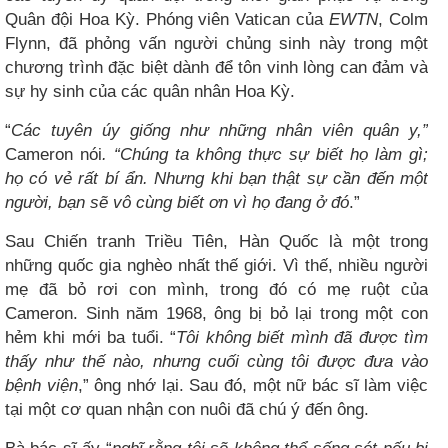
Quân đội Hoa Kỳ. Phóng viên Vatican của
EWTN
, Colm
Flynn, đã phỏng vấn người chủng sinh này trong một
chương trình đặc biệt dành để tôn vinh lòng can đảm và
sự hy sinh của các quân nhân Hoa Kỳ.
“
Các tuyên úy giống như những nhân viên quân y,”
Cameron nói
. “Chúng ta không thực sự biết họ làm gì;
họ có vẻ rất bí ẩn. Nhưng khi bạn thật sự cần đến một
người, bạn sẽ vô cùng biết ơn vì họ đang ở đó
.”
Sau Chiến tranh Triều Tiên, Hàn Quốc là một trong
những quốc gia nghèo nhất thế giới. Vì thế, nhiều người
mẹ đã bỏ rơi con mình, trong đó có mẹ ruột của
Cameron. Sinh năm 1968, ông bị bỏ lại trong một con
hẻm khi mới ba tuổi. “
Tôi không biết mình đã được tìm
thấy như thế nào, nhưng cuối cùng tôi được đưa vào
bệnh viện
,” ông nhớ lại. Sau đó, một nữ bác sĩ làm việc
tại một cơ quan nhận con nuôi đã chú ý đến ông.