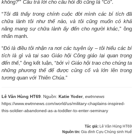
không?
’”
Câu trả lời cho câu hỏi đó cũng là “Có”
.
“
Tôi đã thấy trong chính cuộc đời mình các bí tích đã
chữa lành tôi như thế nào, và tôi cũng muốn có khả
năng mang sự chữa lành ấy đến cho người khác
,” ông
nhấn mạnh.
“
Đó là điều tôi nhận ra nơi các tuyên úy – tôi hiểu các bí
tích là gì và tại sao Giáo hội Công giáo lại quan trọng
đến thế
,” ông kết luận, “
bởi vì Giáo hội trao cho chúng ta
những phương thế để được củng cố và lớn lên trong
tương quan với Thiên Chúa
.”
Lê Văn Hùng HT69
. Nguồn:
Katie Yoder
,
ewtnnews
https://www.ewtnnews.com/world/us/military-chaplains-inspired-
this-soldier-abandoned-as-a-toddler-to-enter-seminary
Tác giả:
Lê Văn Hùng HT69
Nguồn tin:
Gia đình Cựu Chủng sinh Huế