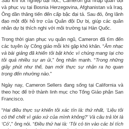
Sau khi tốt nghiệp đại học, Cameron gia nhập quân đội
và phục vụ tại Bosnia Herzegovina, Afghanistan và Iraq.
Ông dần thăng tiến đến cấp bậc đại tá. Sau đó, ông lãnh
đạo một đội hỗ trợ của Quân đội Dự bị, giúp các quân
nhân dự bị thích nghi với môi trường tại Hàn Quốc.
Trong thời gian phục vụ quân ngũ, Cameron đã tìm đến
các tuyên úy Công giáo mỗi khi gặp khó khăn. “
Âm nhạc
và bài giảng đã khiến tôi bật khóc vì chúng mang lại cho
tôi quá nhiều sự an ủi
,” ông nhấn mạnh. “
Trong những
giây phút như thế, bạn mới thực sự nhận ra họ quan
trọng đến nhường nào
.”
Ngày nay, Cameron Sellers đang sống tại California và
theo học để trở thành linh mục cho Tổng Giáo phận San
Francisco.
“
Hai điều thực sự khiến tôi xác tín là: thứ nhất, ‘Liệu tôi
có thể chết vì giáo xứ của mình không?’ Và câu trả lời là
‘Có’
,” ông nói. “
Điều thứ hai là: ‘Tôi có tin vào các bí tích