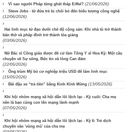
(21/06/2026)
Vì sao người Pháp từng ghét tháp Eiffel?
Steve Jobs - từ đứa trẻ bị chối bỏ đến biểu tượng công nghệ
(12/06/2026)
Hai linh mục tử đạo dưới chế độ cộng sản: Khi nhà tù trở thành
bàn thờ và pháp đình trở thành tòa giảng
(03/06/2026)
Nữ Bác sĩ Công giáo được đề cử làm Tổng Y sĩ Hoa Kỳ: Một câu
chuyện về Sự sống, Đức tin và lòng Can đảm
(22/05/2026)
Ông trùm Mỹ bỏ cơ nghiệp triệu USD để làm linh mục
(15/05/2026)
(13/05/2026)
Bãi đậu xe “trả tiền” bằng Kinh Kính Mừng
Khi hội nhóm mạng xã hội dẫn lối lệch lạc - Kỳ cuối: Cha mẹ
nên là bạn cùng con lên mạng lành mạnh
(07/05/2026)
Khi hội nhóm mạng xã hội dẫn lối lệch lạc - Kỳ 6: Trẻ dịch
chuyển vào 'vùng mù' của cha mẹ
(03/05/2026)