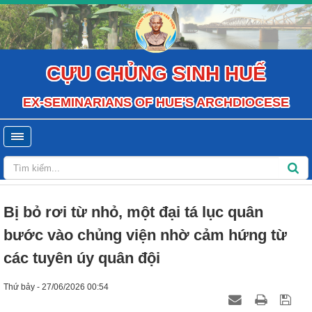
CỰU CHỦNG SINH HUẾ
EX-SEMINARIANS OF HUE'S ARCHDIOCESE
Bị bỏ rơi từ nhỏ, một đại tá lục quân
bước vào chủng viện nhờ cảm hứng từ
các tuyên úy quân đội
Thứ bảy - 27/06/2026 00:54