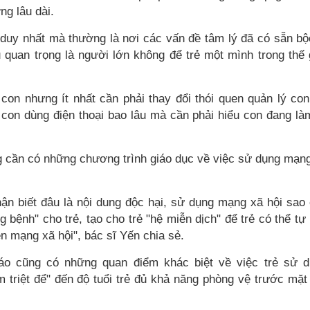
g lâu dài.
duy nhất mà thường là nơi các vấn đề tâm lý đã có sẵn bộ
 quan trọng là người lớn không để trẻ một mình trong thế 
on nhưng ít nhất cần phải thay đổi thói quen quản lý co
o con dùng điện thoại bao lâu mà cần phải hiểu con đang là
g cần có những chương trình giáo dục về việc sử dụng mạn
hận biết đâu là nội dung độc hại, sử dụng mạng xã hội sao
 bệnh" cho trẻ, tạo cho trẻ "hệ miễn dịch" để trẻ có thể tự
ên mạng xã hội", bác sĩ Yến chia sẻ.
iáo cũng có những quan điểm khác biệt về việc trẻ sử 
 triệt để" đến độ tuổi trẻ đủ khả năng phòng vệ trước mặt 