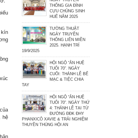
cơ.
THỐNG GIA ĐÌNH
CỰU CHỦNG SINH
biểu
HUẾ NĂM 2025
TƯỜNG THUẬT
 kín
NGÀY TRUYỀN
ương
THỐNG LIÊN MIỀN
2025. HẠNH TRÍ
19/9/2025
uồng
HỘI NGỘ “ÂN HUỆ
TUỔI 70”. NGÀY
CUỐI: THÁNH LỄ BẾ
 xúc
MẠC & TIỆC CHIA
TAY
HỘI NGỘ “ÂN HUỆ
TUỔI 70”. NGÀY THỨ
4: THÁNH LỄ TẠI TỪ
 của
ĐƯỜNG ĐĐK ĐHY
, hệ
PHANXICÔ XAVIE & TRẢI NGHIỆM
THUYỀN THÚNG HỘI AN
phản