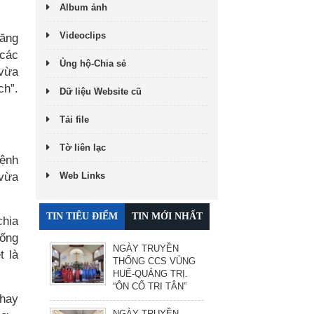
Album ảnh
Videoclips
tăng
 các
Ủng hộ-Chia sẻ
 vừa
ch”.
Dữ liệu Website cũ
Tải file
Tờ liên lạc
Bệnh
 vừa
Web Links
TIN TIÊU ĐIỂM
TIN MỚI NHẤT
chia
iống
NGÀY TRUYỀN
t là
THỐNG CCS VÙNG
HUẾ-QUẢNG TRỊ.
“ÔN CỐ TRI TÂN”
 hay
NGÀY TRUYỀN