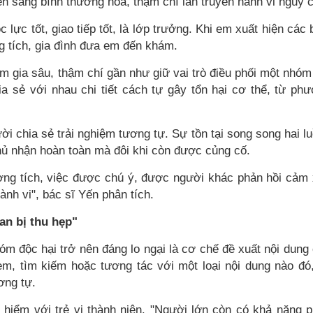
 sang bình thường hóa, thậm chí lan truyền hành vi nguy 
 lực tốt, giao tiếp tốt, là lớp trưởng. Khi em xuất hiện các 
g tích, gia đình đưa em đến khám.
m gia sâu, thậm chí gần như giữ vai trò điều phối một nhóm
ia sẻ với nhau chi tiết cách tự gây tổn hại cơ thể, từ ph
 chia sẻ trải nghiệm tương tự. Sự tồn tại song song hai l
phủ nhận hoàn toàn mà đôi khi còn được củng cố.
ương tích, việc được chú ý, được người khác phản hồi cảm
ành vi", bác sĩ Yến phân tích.
an bị thu hẹp"
óm độc hại trở nên đáng lo ngại là cơ chế đề xuất nội dung
em, tìm kiếm hoặc tương tác với một loại nội dung nào đó
ơng tự.
 hiểm với trẻ vị thành niên. "Người lớn còn có khả năng 