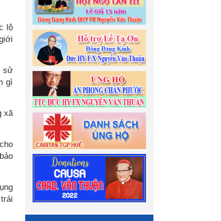
c lộ
giới
n sử
m gì
g xã
 cho
 bảo
dụng
trái