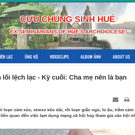
CỰU CHỦNG SINH HUẾ
EX-SEMINARIANS OF HUE'S ARCHDIOCESE
LIÊN LẠC
ỦNG HỘ
VIDEOCLIPS
ALBUM ẢNH
ABOUT US
lối lệch lạc - Kỳ cuối: Cha mẹ nên là bạn
 loạn cảm xúc, stress kéo dài, rối loạn giấc ngủ, lo âu, trầm cảm
ẻ liên quan đến việc lạm dụng mạng xã hội hay tham gia các hội 