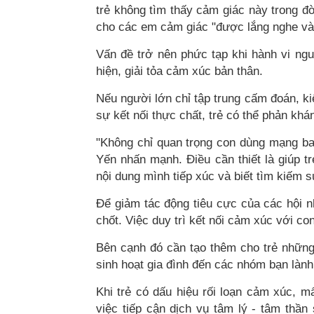
trẻ không tìm thấy cảm giác này trong đ
cho các em cảm giác "được lắng nghe và 
Vấn đề trở nên phức tạp khi hành vi ngu
hiện, giải tỏa cảm xúc bản thân.
Nếu người lớn chỉ tập trung cấm đoán, k
sự kết nối thực chất, trẻ có thể phản kh
"Không chỉ quan trọng con dùng mạng bao 
Yến nhấn mạnh. Điều cần thiết là giúp tr
nội dung mình tiếp xúc và biết tìm kiếm s
Để giảm tác động tiêu cực của các hội nh
chốt. Việc duy trì kết nối cảm xúc với co
Bên cạnh đó cần tạo thêm cho trẻ những 
sinh hoạt gia đình đến các nhóm bạn làn
Khi trẻ có dấu hiệu rối loạn cảm xúc, mấ
việc tiếp cận dịch vụ tâm lý - tâm thần 