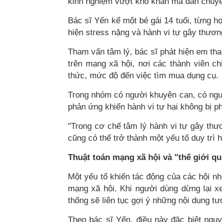
kinh nghiệm vượt khó khăn mà dần chuyển
Bác sĩ Yến kể một bé gái 14 tuổi, từng học
hiện stress nặng và hành vi tự gây thươn
Tham vấn tâm lý, bác sĩ phát hiện em tha
trên mạng xã hội, nơi các thành viên ch
thức, mức độ đến việc tìm mua dụng cụ.
Trong nhóm có người khuyên can, có người
phản ứng khiến hành vi tự hại không bị 
"Trong cơ chế tâm lý hành vi tự gây th
cũng có thể trở thành một yếu tố duy trì h
Thuật toán mạng xã hội và "thế giới qu
Một yếu tố khiến tác động của các hội nh
mạng xã hội. Khi người dùng dừng lại x
thống sẽ liên tục gợi ý những nội dung tư
Theo bác sĩ Yến, điều này đặc biệt nguy