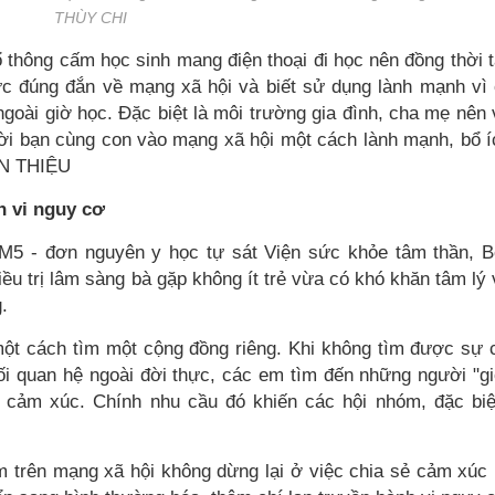
THÙY CHI
 thông cấm học sinh mang điện thoại đi học nên đồng thời 
c đúng đắn về mạng xã hội và biết sử dụng lành mạnh vì
goài giờ học. Đặc biệt là môi trường gia đình, cha mẹ nên
ời bạn cùng con vào mạng xã hội một cách lành mạnh, bổ í
N THIỆU
h vi nguy cơ
M5 - đơn nguyên y học tự sát Viện sức khỏe tâm thần, 
điều trị lâm sàng bà gặp không ít trẻ vừa có khó khăn tâm lý
.
ột cách tìm một cộng đồng riêng. Khi không tìm được sự 
ối quan hệ ngoài đời thực, các em tìm đến những người "g
 cảm xúc. Chính nhu cầu đó khiến các hội nhóm, đặc biệ
óm trên mạng xã hội không dừng lại ở việc chia sẻ cảm xúc