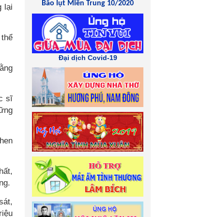
Bão lụt Miền Trung 10/2020
 lại
 thể
Đại dịch Covid-19
bằng
c sĩ
hững
then
hất,
ng.
sát,
riệu