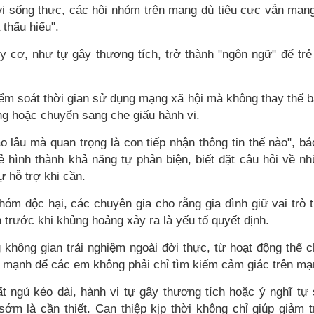
ời sống thực, các hội nhóm trên mạng dù tiêu cực vẫn mang
thấu hiểu".
y cơ, như tự gây thương tích, trở thành "ngôn ngữ" để trẻ
iểm soát thời gian sử dụng mạng xã hội mà không thay thế 
áng hoặc chuyển sang che giấu hành vi.
lâu mà quan trọng là con tiếp nhận thông tin thế nào", bá
ẻ hình thành khả năng tự phản biện, biết đặt câu hỏi về n
ự hỗ trợ khi cần.
óm độc hại, các chuyên gia cho rằng gia đình giữ vai trò 
n trước khi khủng hoảng xảy ra là yếu tố quyết định.
không gian trải nghiệm ngoài đời thực, từ hoạt động thể c
h mạnh để các em không phải chỉ tìm kiếm cảm giác trên mạ
t ngủ kéo dài, hành vi tự gây thương tích hoặc ý nghĩ tự 
sớm là cần thiết. Can thiệp kịp thời không chỉ giúp giảm t