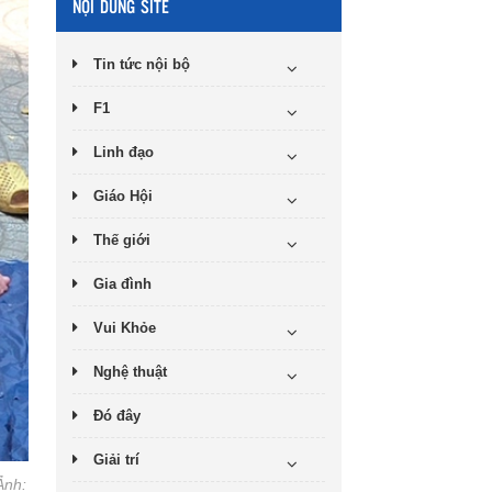
NỘI DUNG SITE
Tin tức nội bộ
F1
Linh đạo
Giáo Hội
Thế giới
Gia đình
Vui Khỏe
Nghệ thuật
Đó đây
Giải trí
Ảnh: