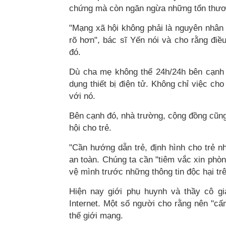
chứng mà còn ngăn ngừa những tổn thươn
"Mạng xã hội không phải là nguyên nhân 
rõ hơn", bác sĩ Yến nói và cho rằng điều
đó.
Dù cha mẹ không thể 24h/24h bên cạnh c
dụng thiết bị điện tử. Không chỉ việc ch
với nó.
Bên cạnh đó, nhà trường, cộng đồng cũn
hội cho trẻ.
"Cần hướng dẫn trẻ, định hình cho trẻ n
an toàn. Chúng ta cần "tiêm vắc xin phòng
vệ mình trước những thông tin độc hại tr
Hiện nay giới phụ huynh và thầy cô g
Internet. Một số người cho rằng nên "cấm
thế giới mạng.