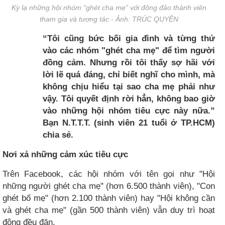
Kỳ lạ những hội nhóm “ghét cha mẹ” với đông đảo thành viên
tham gia và tương tác - Ảnh: TRÚC QUYÊN
“Tôi cũng bức bối gia đình và từng thử
vào các nhóm "ghét cha mẹ" để tìm người
đồng cảm. Nhưng rồi tôi thấy sợ hãi với
lời lẽ quá đáng, chỉ biết nghĩ cho mình, mà
không chịu hiểu tại sao cha mẹ phải như
vậy. Tôi quyết định rời hẳn, không bao giờ
vào những hội nhóm tiêu cực này nữa.”
Bạn N.T.T.T. (sinh viên 21 tuổi ở TP.HCM)
chia sẻ.
Nơi xả những cảm xúc tiêu cực
Trên Facebook, các hội nhóm với tên gọi như "Hội
những người ghét cha mẹ" (hơn 6.500 thành viên), "Con
ghét bố mẹ" (hơn 2.100 thành viên) hay "Hội không cần
và ghét cha mẹ" (gần 500 thành viên) vẫn duy trì hoạt
động đều đặn.