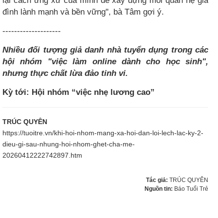
lại cách ứng xử của mình để xây dựng mối quan hệ gia
đình lành mạnh và bền vững", bà Tâm gợi ý.
--------------------
Nhiều đối tượng giả danh nhà tuyển dụng trong các
hội nhóm "việc làm online dành cho học sinh",
nhưng thực chất lừa đảo tinh vi.
Kỳ tới: Hội nhóm “việc nhẹ lương cao”
TRÚC QUYÊN
https://tuoitre.vn/khi-hoi-nhom-mang-xa-hoi-dan-loi-lech-lac-ky-2-
dieu-gi-sau-nhung-hoi-nhom-ghet-cha-me-
20260412222742897.htm
Tác giả:
TRÚC QUYÊN
Nguồn tin:
Báo Tuổi Trẻ