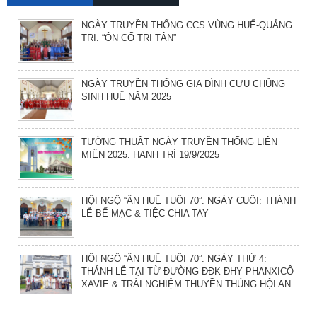
NGÀY TRUYỀN THỐNG CCS VÙNG HUẾ-QUẢNG
TRỊ. “ÔN CỐ TRI TÂN”
NGÀY TRUYỀN THỐNG GIA ĐÌNH CỰU CHỦNG
SINH HUẾ NĂM 2025
TƯỜNG THUẬT NGÀY TRUYỀN THỐNG LIÊN
MIỀN 2025. HẠNH TRÍ 19/9/2025
HỘI NGỘ “ÂN HUỆ TUỔI 70”. NGÀY CUỐI: THÁNH
LỄ BẾ MẠC & TIỆC CHIA TAY
HỘI NGỘ “ÂN HUỆ TUỔI 70”. NGÀY THỨ 4:
THÁNH LỄ TẠI TỪ ĐƯỜNG ĐĐK ĐHY PHANXICÔ
XAVIE & TRẢI NGHIỆM THUYỀN THÚNG HỘI AN