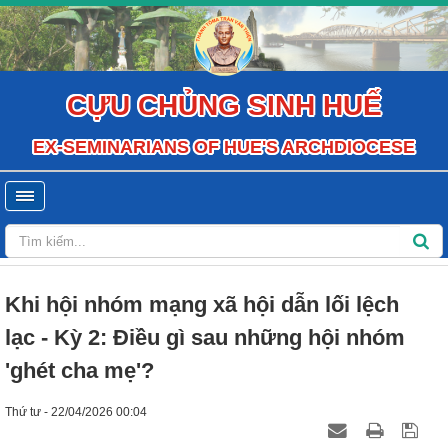
CỰU CHỦNG SINH HUẾ
EX-SEMINARIANS OF HUE'S ARCHDIOCESE
Khi hội nhóm mạng xã hội dẫn lối lệch
lạc - Kỳ 2: Điều gì sau những hội nhóm
'ghét cha mẹ'?
Thứ tư - 22/04/2026 00:04