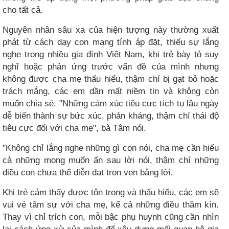
cho tất cả.
Nguyên nhân sâu xa của hiện tượng này thường xuất
phát từ cách dạy con mang tính áp đặt, thiếu sự lắng
nghe trong nhiều gia đình Việt Nam, khi trẻ bày tỏ suy
nghĩ hoặc phản ứng trước vấn đề của mình nhưng
không được cha mẹ thấu hiểu, thậm chí bị gạt bỏ hoặc
trách mắng, các em dần mất niềm tin và không còn
muốn chia sẻ. "Những cảm xúc tiêu cực tích tụ lâu ngày
dễ biến thành sự bức xúc, phản kháng, thậm chí thái độ
tiêu cực đối với cha mẹ", bà Tâm nói.
"Không chỉ lắng nghe những gì con nói, cha mẹ cần hiểu
cả những mong muốn ẩn sau lời nói, thậm chí những
điều con chưa thể diễn đạt trọn vẹn bằng lời.
Khi trẻ cảm thấy được tôn trọng và thấu hiểu, các em sẽ
vui vẻ tâm sự với cha mẹ, kể cả những điều thầm kín.
Thay vì chỉ trích con, mỗi bậc phụ huynh cũng cần nhìn