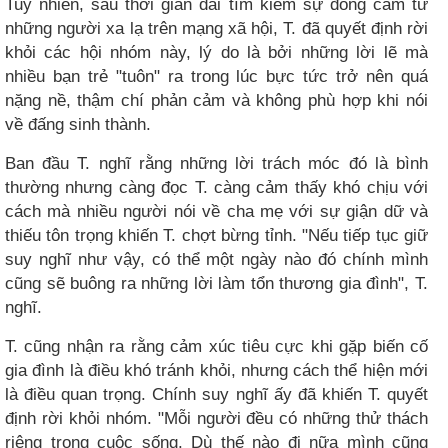
Tuy nhiên, sau thời gian dài tìm kiếm sự đồng cảm từ
những người xa lạ trên mạng xã hội, T. đã quyết định rời
khỏi các hội nhóm này, lý do là bởi những lời lẽ mà
nhiều bạn trẻ "tuôn" ra trong lúc bực tức trở nên quá
nặng nề, thậm chí phản cảm và không phù hợp khi nói
về đấng sinh thành.
Ban đầu T. nghĩ rằng những lời trách móc đó là bình
thường nhưng càng đọc T. càng cảm thấy khó chịu với
cách mà nhiều người nói về cha mẹ với sự giận dữ và
thiếu tôn trọng khiến T. chợt bừng tỉnh. "Nếu tiếp tục giữ
suy nghĩ như vậy, có thể một ngày nào đó chính mình
cũng sẽ buông ra những lời làm tổn thương gia đình", T.
nghĩ.
T. cũng nhận ra rằng cảm xúc tiêu cực khi gặp biến cố
gia đình là điều khó tránh khỏi, nhưng cách thể hiện mới
là điều quan trọng. Chính suy nghĩ ấy đã khiến T. quyết
định rời khỏi nhóm. "Mỗi người đều có những thử thách
riêng trong cuộc sống. Dù thế nào đi nữa mình cũng