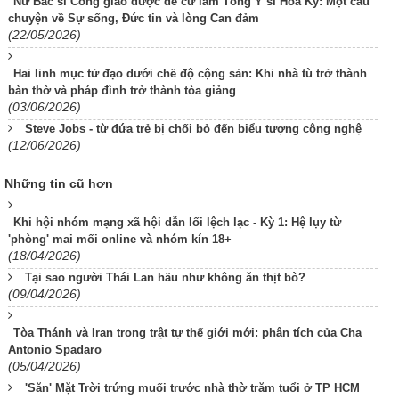
Nữ Bác sĩ Công giáo được đề cử làm Tổng Y sĩ Hoa Kỳ: Một câu
chuyện về Sự sống, Đức tin và lòng Can đảm
(22/05/2026)
Hai linh mục tử đạo dưới chế độ cộng sản: Khi nhà tù trở thành
bàn thờ và pháp đình trở thành tòa giảng
(03/06/2026)
Steve Jobs - từ đứa trẻ bị chối bỏ đến biểu tượng công nghệ
(12/06/2026)
Những tin cũ hơn
Khi hội nhóm mạng xã hội dẫn lối lệch lạc - Kỳ 1: Hệ lụy từ
'phòng' mai mối online và nhóm kín 18+
(18/04/2026)
Tại sao người Thái Lan hầu như không ăn thịt bò?
(09/04/2026)
Tòa Thánh và Iran trong trật tự thế giới mới: phân tích của Cha
Antonio Spadaro
(05/04/2026)
'Săn' Mặt Trời trứng muối trước nhà thờ trăm tuổi ở TP HCM