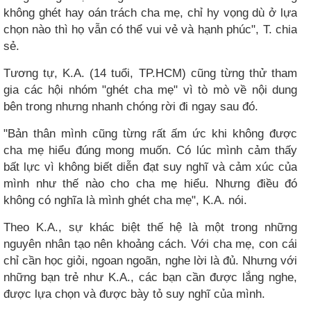
không ghét hay oán trách cha mẹ, chỉ hy vọng dù ở lựa
chọn nào thì họ vẫn có thể vui vẻ và hạnh phúc", T. chia
sẻ.
Tương tự, K.A. (14 tuổi, TP.HCM) cũng từng thử tham
gia các hội nhóm "ghét cha mẹ" vì tò mò về nội dung
bên trong nhưng nhanh chóng rời đi ngay sau đó.
"Bản thân mình cũng từng rất ấm ức khi không được
cha mẹ hiểu đúng mong muốn. Có lúc mình cảm thấy
bất lực vì không biết diễn đạt suy nghĩ và cảm xúc của
mình như thế nào cho cha mẹ hiểu. Nhưng điều đó
không có nghĩa là mình ghét cha mẹ", K.A. nói.
Theo K.A., sự khác biệt thế hệ là một trong những
nguyên nhân tạo nên khoảng cách. Với cha mẹ, con cái
chỉ cần học giỏi, ngoan ngoãn, nghe lời là đủ. Nhưng với
những bạn trẻ như K.A., các bạn cần được lắng nghe,
được lựa chọn và được bày tỏ suy nghĩ của mình.