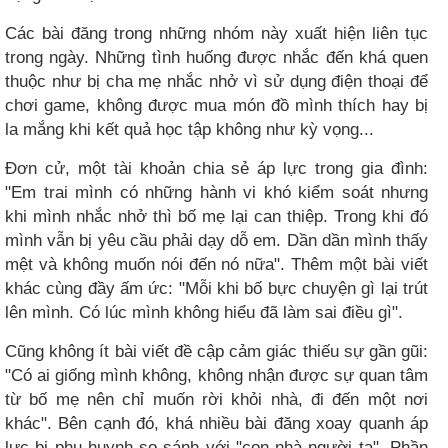
Các bài đăng trong những nhóm này xuất hiện liên tục
trong ngày. Những tình huống được nhắc đến khá quen
thuộc như bị cha mẹ nhắc nhở vì sử dụng điện thoại để
chơi game, không được mua món đồ mình thích hay bị
la mắng khi kết quả học tập không như kỳ vọng...
Đơn cử, một tài khoản chia sẻ áp lực trong gia đình:
"Em trai mình có những hành vi khó kiểm soát nhưng
khi mình nhắc nhở thì bố mẹ lại can thiệp. Trong khi đó
mình vẫn bị yêu cầu phải dạy dỗ em. Dần dần mình thấy
mệt và không muốn nói đến nó nữa". Thêm một bài viết
khác cùng đầy ấm ức: "Mỗi khi bố bực chuyện gì lại trút
lên mình. Có lúc mình không hiểu đã làm sai điều gì".
Cũng không ít bài viết đề cập cảm giác thiếu sự gần gũi:
"Có ai giống mình không, không nhận được sự quan tâm
từ bố mẹ nên chỉ muốn rời khỏi nhà, đi đến một nơi
khác". Bên cạnh đó, khá nhiều bài đăng xoay quanh áp
lực bị phụ huynh so sánh với "con nhà người ta". Phần