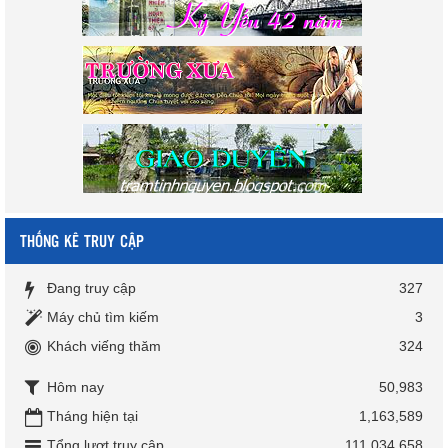
THỐNG KÊ TRUY CẬP
Đang truy cập
327
Máy chủ tìm kiếm
3
Khách viếng thăm
324
Hôm nay
50,983
Tháng hiện tại
1,163,589
Tổng lượt truy cập
111,034,658