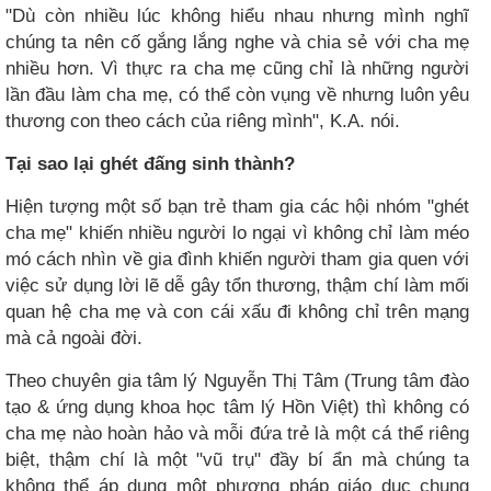
"Dù còn nhiều lúc không hiểu nhau nhưng mình nghĩ
chúng ta nên cố gắng lắng nghe và chia sẻ với cha mẹ
nhiều hơn. Vì thực ra cha mẹ cũng chỉ là những người
lần đầu làm cha mẹ, có thể còn vụng về nhưng luôn yêu
thương con theo cách của riêng mình", K.A. nói.
Tại sao lại ghét đấng sinh thành?
Hiện tượng một số bạn trẻ tham gia các hội nhóm "ghét
cha mẹ" khiến nhiều người lo ngại vì không chỉ làm méo
mó cách nhìn về gia đình khiến người tham gia quen với
việc sử dụng lời lẽ dễ gây tổn thương, thậm chí làm mối
quan hệ cha mẹ và con cái xấu đi không chỉ trên mạng
mà cả ngoài đời.
Theo chuyên gia tâm lý Nguyễn Thị Tâm (Trung tâm đào
tạo & ứng dụng khoa học tâm lý Hồn Việt) thì không có
cha mẹ nào hoàn hảo và mỗi đứa trẻ là một cá thể riêng
biệt, thậm chí là một "vũ trụ" đầy bí ẩn mà chúng ta
không thể áp dụng một phương pháp giáo dục chung