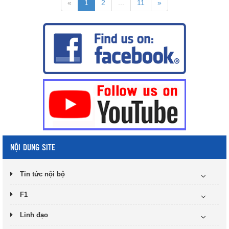
«
1
2
...
11
»
NỘI DUNG SITE
Tin tức nội bộ
F1
Linh đạo