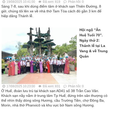
19/08/2025 10:41:00
Đã xem: 819
Phản hồi: 0
Sáng 7-8, sau khi dùng điểm tâm ở khách sạn Thiên Đường, 8
giờ, chúng tôi lên xe về nhà thờ Tam Tòa cách đó gần 3 km để
hiệp dâng Thánh lễ.
Hội ngộ “Ân
Huệ Tuổi 70”.
Ngày thứ 2:
Thánh lễ tại La
Vang & về Trung
Quán
17/08/2025 10:23:00
Đã xem: 831
Phản hồi: 0
Ở Huế, đoàn lưu trú tại khách sạn AD41 số 38 Trần Cao Vân.
Khách sạn nầy nằm ở trung tâm Tp Huế; đứng trên sân thượng có
thể nhìn thấy dòng sông Hương, cầu Trường Tiền, chợ Đông Ba,
Morin, nhà thờ Phanxicô và khu vực bờ Nam sông Hương.