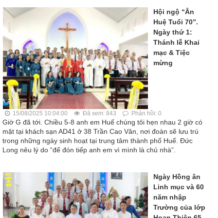
Hội ngộ “Ân
Huệ Tuổi 70”.
Ngày thứ 1:
Thánh lễ Khai
mạc & Tiệc
mừng
15/08/2025 10:04:00
Đã xem: 843
Phản hồi: 0
Giờ G đã tới. Chiều 5-8 anh em Huế chúng tôi hẹn nhau 2 giờ có
mặt tại khách sạn AD41 ở 38 Trần Cao Vân, nơi đoàn sẽ lưu trú
trong những ngày sinh hoạt tại trung tâm thành phố Huế. Đức
Long nêu lý do “để đón tiếp anh em vì mình là chủ nhà”.
Ngày Hồng ân
Linh mục và 60
năm nhập
Trường của lớp
Hoan Thiện 65