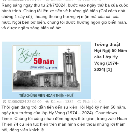
Rạng sáng ngày thứ tư 24/7/2024, bước vào ngày thứ ba của cuộc
hành trình. Chúng tôi lên xe tiến về hướng gió biển (Chỉ cách nhà
chừng 1 cây số), thoang thoảng hương vị mặn mà của cá, của
mực. Ngồi bên bờ biển, chúng tôi được hưởng ngọn gió biển mặn,
và được ngắm sóng biển vỗ bờ.
Tường thuật
Hội Ngộ 50 Năm
của Lớp Hy
Vọng (1974-
2024) [1]
31/08/2024 22:05:00
Đã xem: 1382
Phản hồi: 0
Thời gian đang trôi dần tiến đến sự kiện Hội Ngộ kỷ niệm 50 năm,
ngày tựu trường của lớp Hy Vọng (1974 – 2024). Countdown
Timer. Chúng tôi cùng nhau đếm ngược thời gian, trang zalo Hoan
Thien 74 cứ liên tục hiện trên màn hình điện thoại những lời thăm
hỏi, động viên khích lệ...