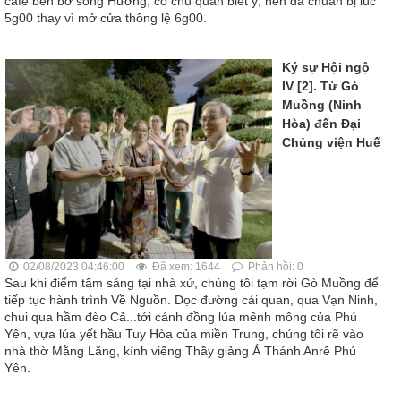
càfé bên bờ sông Hương, cô chủ quán biết ý, nên đã chuẩn bị lúc
5g00 thay vì mở cửa thông lệ 6g00.
Ký sự Hội ngộ
IV [2]. Từ Gò
Muồng (Ninh
Hòa) đến Đại
Chủng viện Huế
02/08/2023 04:46:00
Đã xem: 1644
Phản hồi: 0
Sau khi điểm tâm sáng tại nhà xứ, chúng tôi tạm rời Gò Muồng để
tiếp tục hành trình Về Nguồn. Dọc đường cái quan, qua Vạn Ninh,
chui qua hầm đèo Cả...tới cánh đồng lúa mênh mông của Phú
Yên, vựa lúa yết hầu Tuy Hòa của miền Trung, chúng tôi rẽ vào
nhà thờ Mằng Lăng, kính viếng Thầy giảng Á Thánh Anrê Phú
Yên.