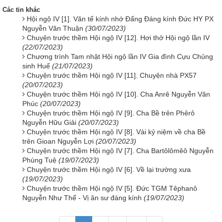
Các tin khác
Hội ngộ IV [1]. Văn tế kính nhớ Đấng Đáng kính Đức HY PX
Nguyễn Văn Thuận
(30/07/2023)
Chuyện trước thềm Hội ngộ IV [12]. Hơi thở Hội ngộ lần IV
(22/07/2023)
Chương trình Tam nhật Hội ngộ lần IV Gia đình Cựu Chủng
sinh Huế
(21/07/2023)
Chuyện trước thềm Hội ngộ IV [11]. Chuyện nhà PX57
(20/07/2023)
Chuyện trước thềm Hội ngộ IV [10]. Cha Anrê Nguyễn Văn
Phúc
(20/07/2023)
Chuyện trước thềm Hội ngộ IV [9]. Cha Bề trên Phêrô
Nguyễn Hữu Giải
(20/07/2023)
Chuyện trước thềm Hội ngộ IV [8]. Vài kỷ niệm về cha Bề
trên Gioan Nguyễn Lợi
(20/07/2023)
Chuyện trước thềm Hội ngộ IV [7]. Cha Bartôlômêô Nguyễn
Phùng Tuệ
(19/07/2023)
Chuyện trước thềm Hội ngộ IV [6]. Về lại trường xưa
(19/07/2023)
Chuyện trước thềm Hội ngộ IV [5]. Đức TGM Têphanô
Nguyễn Như Thể - Vị ân sư đáng kính
(19/07/2023)