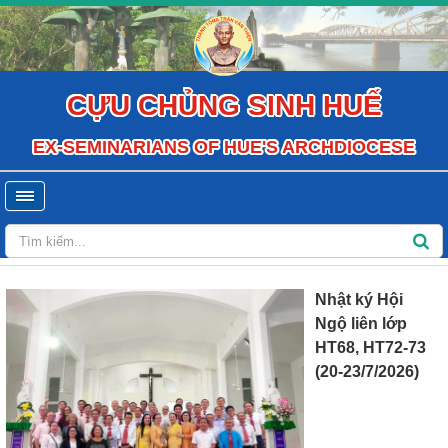
CỰU CHỦNG SINH HUẾ
EX-SEMINARIANS OF HUE'S ARCHDIOCESE
Nhật ký Hội
Ngộ liên lớp
HT68, HT72-73
(20-23/7/2026)