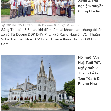
Xavie & Trải
nghiệm thuyền
thúng Hội An
20/08/2025 11:03:00
Đã xem: 967
Phản hồi: 0
Sáng Thứ sáu 8-8, sau khi điểm tâm tại khách sạn, chúng tôi lên
xe về Từ Đường ĐĐK ĐHY Phanxicô Xavie Nguyễn Văn Thuận ‒
Vị Bề Trên tiên khởi TCV Hoan Thiện ‒ thuộc địa giới GX Phủ
Cam.
Hội ngộ “Ân
Huệ Tuổi 70”.
Ngày thứ 3:
Thánh Lễ tại
Tam Tòa & Đi
Phong Nha