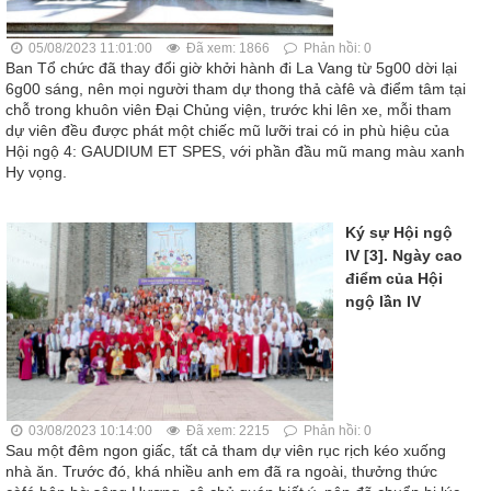
05/08/2023 11:01:00
Đã xem: 1866
Phản hồi: 0
Ban Tổ chức đã thay đổi giờ khởi hành đi La Vang từ 5g00 dời lại
6g00 sáng, nên mọi người tham dự thong thả càfê và điểm tâm tại
chỗ trong khuôn viên Đại Chủng viện, trước khi lên xe, mỗi tham
dự viên đều được phát một chiếc mũ lưỡi trai có in phù hiệu của
Hội ngộ 4: GAUDIUM ET SPES, với phần đầu mũ mang màu xanh
Hy vọng.
Ký sự Hội ngộ
IV [3]. Ngày cao
điểm của Hội
ngộ lần IV
03/08/2023 10:14:00
Đã xem: 2215
Phản hồi: 0
Sau một đêm ngon giấc, tất cả tham dự viên rục rịch kéo xuống
nhà ăn. Trước đó, khá nhiều anh em đã ra ngoài, thưởng thức