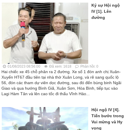
Ký sự Hội ngộ
IV [1]. Lên
đường
01/08/2023 08:56:00
Đã xem: 1618
Phản hồi: 0
Hai chiếc xe 45 chỗ phân ra 2 đường. Xe số 1 đón anh chị Xuân-
Xuyến HT67 đầu tiên tại nhà thờ Xuân Long, và rẽ sang quốc lộ
56, đón các tham dự viên dọc đường, sau đó đến bùng binh Ngãi
Giao và qua hướng Bình Giã, Xuân Sơn, Hòa Bình, tiếp tục vào
Lagi Hàm Tân và lên cao tốc đi thấu Vĩnh Hảo...
Hội ngộ IV [4].
Tiến bước trong
Vui mừng và Hy
vọng