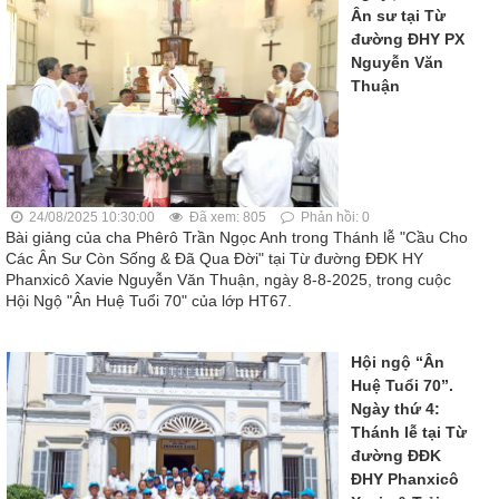
Ân sư tại Từ
đường ĐHY PX
Nguyễn Văn
Thuận
24/08/2025 10:30:00
Đã xem: 805
Phản hồi: 0
Bài giảng của cha Phêrô Trần Ngọc Anh trong Thánh lễ "Cầu Cho
Các Ân Sư Còn Sống & Đã Qua Đời" tại Từ đường ĐĐK HY
Phanxicô Xavie Nguyễn Văn Thuận, ngày 8-8-2025, trong cuộc
Hội Ngộ "Ân Huệ Tuổi 70" của lớp HT67.
Hội ngộ “Ân
Huệ Tuổi 70”.
Ngày thứ 4:
Thánh lễ tại Từ
đường ĐĐK
ĐHY Phanxicô