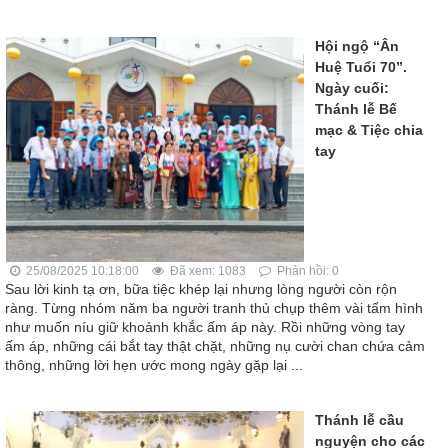
Hội ngộ “Ân
Huệ Tuổi 70”.
Ngày cuối:
Thánh lễ Bế
mạc & Tiệc chia
tay
25/08/2025 10:18:00
Đã xem: 1083
Phản hồi: 0
Sau lời kinh tạ ơn, bữa tiệc khép lại nhưng lòng người còn rộn
ràng. Từng nhóm năm ba người tranh thủ chụp thêm vài tấm hình
như muốn níu giữ khoảnh khắc ấm áp này. Rồi những vòng tay
ấm áp, những cái bắt tay thật chặt, những nụ cười chan chứa cảm
thông, những lời hẹn ước mong ngày gặp lại ...
Thánh lễ cầu
nguyện cho các