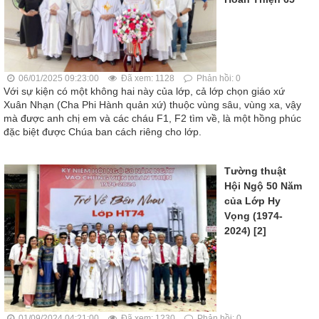
06/01/2025 09:23:00
Đã xem: 1128
Phản hồi: 0
Với sự kiện có một không hai này của lớp, cả lớp chọn giáo xứ
Xuân Nhạn (Cha Phi Hành quản xứ) thuộc vùng sâu, vùng xa, vậy
mà được anh chị em và các cháu F1, F2 tìm về, là một hồng phúc
đặc biệt được Chúa ban cách riêng cho lớp.
Tường thuật
Hội Ngộ 50 Năm
của Lớp Hy
Vọng (1974-
2024) [2]
01/09/2024 04:21:00
Đã xem: 1230
Phản hồi: 0