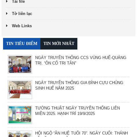
Tải file
Tờ liên lạc
Web Links
TIN TIÊU ĐIỂM
TIN MỚI NHẤT
NGÀY TRUYỀN THỐNG CCS VÙNG HUẾ-QUẢNG
TRỊ. “ÔN CỐ TRI TÂN”
NGÀY TRUYỀN THỐNG GIA ĐÌNH CỰU CHỦNG
SINH HUẾ NĂM 2025
TƯỜNG THUẬT NGÀY TRUYỀN THỐNG LIÊN
MIỀN 2025. HẠNH TRÍ 19/9/2025
HỘI NGỘ “ÂN HUỆ TUỔI 70”. NGÀY CUỐI: THÁNH