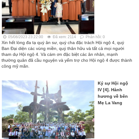
05/08/2023 23:22:00
Đã xem: 2114
Phản hồi: 0
Xin hết lòng đa tạ quý ân sư, quý cha đặc trách Hội ngộ 4, quý
Ban Đại diện các vùng miền, quý thân hữu và tất cả mọi người
tham dự Hội ngộ 4. Và cám ơn đặc biệt các ân nhân, mạnh
thường quân đã cầu nguyện và yểm trợ cho Hội ngộ 4 được thành
công mỹ mãn.
Ký sự Hội ngộ
IV [4]. Hành
hương về bên
Mẹ La Vang