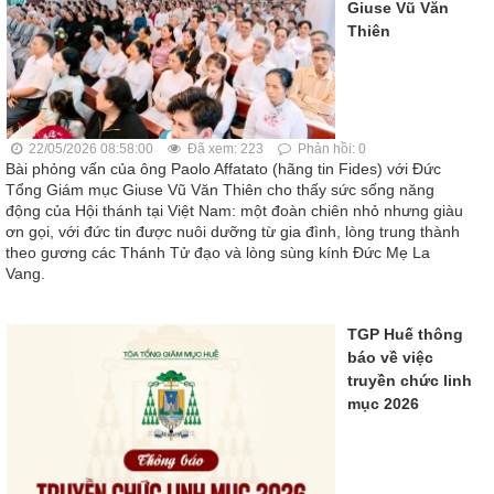
Giuse Vũ Văn
Thiên
22/05/2026 08:58:00
Đã xem: 223
Phản hồi: 0
Bài phỏng vấn của ông Paolo Affatato (hãng tin Fides) với Đức
Tổng Giám mục Giuse Vũ Văn Thiên cho thấy sức sống năng
động của Hội thánh tại Việt Nam: một đoàn chiên nhỏ nhưng giàu
ơn gọi, với đức tin được nuôi dưỡng từ gia đình, lòng trung thành
theo gương các Thánh Tử đạo và lòng sùng kính Đức Mẹ La
Vang.
TGP Huế thông
báo về việc
truyền chức linh
mục 2026