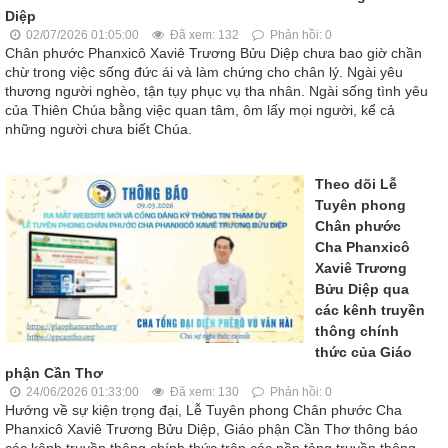
Diệp
02/07/2026 01:05:00
Đã xem: 132
Phản hồi: 0
Chân phước Phanxicô Xaviê Trương Bửu Diệp chưa bao giờ chần
chừ trong việc sống đức ái và làm chứng cho chân lý. Ngài yêu
thương người nghèo, tận tụy phục vụ tha nhân. Ngài sống tình yêu
của Thiên Chúa bằng việc quan tâm, ôm lấy mọi người, kể cả
những người chưa biết Chúa.
Theo dõi Lễ
Tuyên phong
Chân phước
Cha Phanxicô
Xaviê Trương
Bửu Diệp qua
các kênh truyền
thông chính
thức của Giáo
phận Cần Thơ
24/06/2026 01:33:00
Đã xem: 130
Phản hồi: 0
Hướng về sự kiện trọng đại, Lễ Tuyên phong Chân phước Cha
Phanxicô Xaviê Trương Bửu Diệp, Giáo phận Cần Thơ thông báo