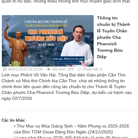
quản trị họ đạo, nhưng thiếu những linh mục truyền giáo đích thật.
Thông tin
chuẩn bị Thánh
lễ Tuyên Chân
phước Cha
Phanxicô
Trương Bửu
Diệp
30/01/2026 03:22:00
Đã xem: 359
Phản hồi: 0
Linh mục Phêrô Vũ Văn Hài, Tổng Đại diện Giáo phận Cần Thơ,
Chánh xứ Nhà thờ Chính tòa Cần Thơ, chia sẻ những thông tin
chính thức liên quan đến công tác chuẩn bị cho Thánh lễ Tuyên
Chân phước Cha Phanxicô Trương Bửu Diệp, dự kiến cử hành vào
ngày 02/7/2026.
Các tin khác
Thư Mục vụ Mùa Giáng Sinh – Năm Phụng vụ 2025-2026
của Đức TGM Giuse Đặng Đức Ngân
(24/12/2025)
Logo năm Mục vụ 2026: Mỗi Kitô hữu là môn đệ thừa sai: