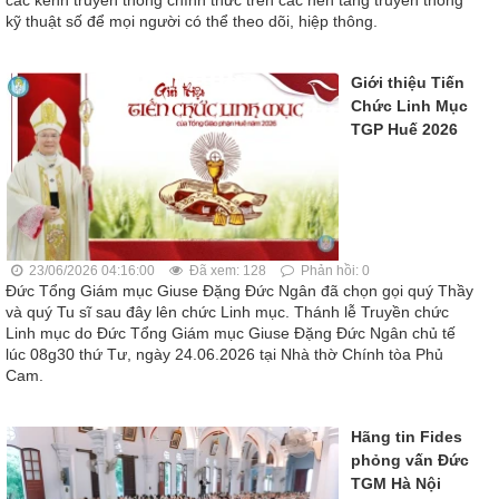
các kênh truyền thông chính thức trên các nền tảng truyền thông
kỹ thuật số để mọi người có thể theo dõi, hiệp thông.
Giới thiệu Tiến
Chức Linh Mục
TGP Huế 2026
23/06/2026 04:16:00
Đã xem: 128
Phản hồi: 0
Đức Tổng Giám mục Giuse Đặng Đức Ngân đã chọn gọi quý Thầy
và quý Tu sĩ sau đây lên chức Linh mục. Thánh lễ Truyền chức
Linh mục do Đức Tổng Giám mục Giuse Đặng Đức Ngân chủ tế
lúc 08g30 thứ Tư, ngày 24.06.2026 tại Nhà thờ Chính tòa Phủ
Cam.
Hãng tin Fides
phỏng vấn Đức
TGM Hà Nội