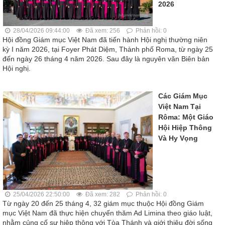
2026
28/04/2026 09:44:00
Đã xem: 256
Phản hồi: 0
Hội đồng Giám mục Việt Nam đã tiến hành Hội nghị thường niên
kỳ I năm 2026, tại Foyer Phát Diệm, Thành phố Roma, từ ngày 25
đến ngày 26 tháng 4 năm 2026. Sau đây là nguyên văn Biên bản
Hội nghị.
Các Giám Mục
Việt Nam Tại
Rôma: Một Giáo
Hội Hiệp Thông
Và Hy Vọng
25/04/2026 22:50:00
Đã xem: 282
Phản hồi: 0
Từ ngày 20 đến 25 tháng 4, 32 giám mục thuộc Hội đồng Giám
mục Việt Nam đã thực hiện chuyến thăm Ad Limina theo giáo luật,
nhằm củng cố sự hiệp thông với Tòa Thánh và giới thiệu đời sống