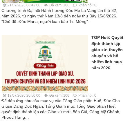
21/07/2026 08:42:00
Đã xem: 106
Phản hồi: 0
Chương trình Đại hội Hành hương Đức Mẹ La Vang lần thứ 32,
năm 2026, từ ngày thứ Năm 13/8 đến ngày thứ Bảy 15/8/2026.
"Chủ đề: Đức Maria, người loan báo Tin Mừng".
TGP Huế: Quyết
định thành lập
giáo xứ, thuyên
chuyển và bổ
nhiệm linh mục
năm 2026
19/07/2026 20:50:00
Đã xem: 106
Phản hồi: 0
Để đáp ứng nhu cầu mục vụ của Tổng Giáo phận Huế, Đức Cha
Giuse Đặng Đức Ngân, Tổng Giám mục Tổng Giáo phận Huế,
quyết định thành lập các Giáo xứ mới: Bến Củi, Càng Mỹ Chánh,
Phước Hưng…