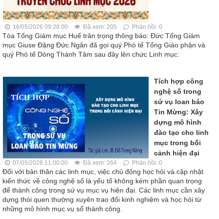
16/05/2026 09:28:00
Đã xem: 205
Phản hồi: 0
Tòa Tổng Giám mục Huế trân trọng thông báo: Đức Tổng Giám
mục Giuse Đặng Đức Ngân đã gọi quý Phó tế Tổng Giáo phận và
quý Phó tế Dòng Thánh Tâm sau đây lên chức Linh mục:
Tích hợp công
nghệ số trong
sứ vụ loan báo
Tin Mừng: Xây
dựng mô hình
đào tạo cho linh
mục trong bối
cảnh hiện đại
07/05/2026 11:00:00
Đã xem: 264
Phản hồi: 0
Đối với bản thân các linh mục, việc chủ động học hỏi và cập nhật
kiến thức về công nghệ số là yếu tố không kém phần quan trọng
để thành công trong sứ vụ mục vụ hiện đại. Các linh mục cần xây
dựng thói quen thường xuyên trao đổi kinh nghiệm và học hỏi từ
những mô hình mục vụ số thành công.