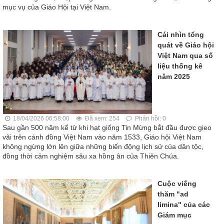
mục vụ của Giáo Hội tại Việt Nam.
Cái nhìn tổng
quát về Giáo hội
Việt Nam qua số
liệu thống kê
năm 2025
18/04/2026 06:58:00
Đã xem: 254
Phản hồi: 0
Sau gần 500 năm kể từ khi hạt giống Tin Mừng bắt đầu được gieo
vãi trên cánh đồng Việt Nam vào năm 1533, Giáo hội Việt Nam
không ngừng lớn lên giữa những biến động lịch sử của dân tộc,
đồng thời cảm nghiệm sâu xa hồng ân của Thiên Chúa.
Cuộc viếng
thăm "ad
limina" của các
Giám mục