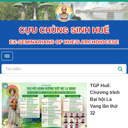
CỰU CHỦNG SINH HUẾ
EX-SEMINARIANS OF HUE'S ARCHDIOCESE
TGP Huế:
Chương trình
Đại hội La
Vang lần thứ
32