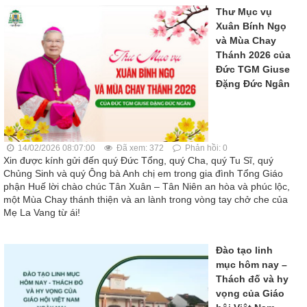
Thư Mục vụ
Xuân Bính Ngọ
và Mùa Chay
Thánh 2026 của
Đức TGM Giuse
Đặng Đức Ngân
14/02/2026 08:07:00
Đã xem: 372
Phản hồi: 0
Xin được kính gửi đến quý Đức Tổng, quý Cha, quý Tu Sĩ, quý
Chủng Sinh và quý Ông bà Anh chị em trong gia đình Tổng Giáo
phận Huế lời chào chúc Tân Xuân – Tân Niên an hòa và phúc lộc,
một Mùa Chay thánh thiện và an lành trong vòng tay chở che của
Mẹ La Vang từ ái!
Đào tạo linh
mục hôm nay –
Thách đố và hy
vọng của Giáo