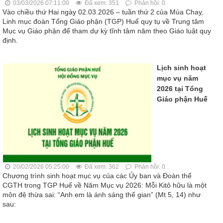
03/03/2026 07:11:00
Đã xem: 351
Phản hồi: 0
Vào chiều thứ Hai ngày 02.03.2026 – tuần thứ 2 của Mùa Chay,
Linh mục đoàn Tổng Giáo phận (TGP) Huế quy tụ về Trung tâm
Mục vụ Giáo phận để tham dự kỳ tĩnh tâm năm theo Giáo luật quy
định.
Lịch sinh hoạt
mục vụ năm
2026 tại Tổng
Giáo phận Huế
20/02/2026 05:25:00
Đã xem: 362
Phản hồi: 0
Chương trình sinh hoạt mục vụ của các Ủy ban và Đoàn thể
CGTH trong TGP Huế về Năm Mục vụ 2026: Mỗi Kitô hữu là một
môn đệ thừa sai: “Anh em là ánh sáng thế gian” (Mt 5, 14) như
sau: