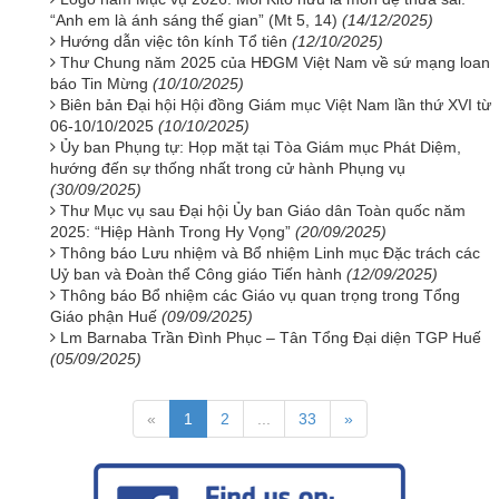
“Anh em là ánh sáng thế gian” (Mt 5, 14)
(14/12/2025)
Hướng dẫn việc tôn kính Tổ tiên
(12/10/2025)
Thư Chung năm 2025 của HĐGM Việt Nam về sứ mạng loan
báo Tin Mừng
(10/10/2025)
Biên bản Đại hội Hội đồng Giám mục Việt Nam lần thứ XVI từ
06-10/10/2025
(10/10/2025)
Ủy ban Phụng tự: Họp mặt tại Tòa Giám mục Phát Diệm,
hướng đến sự thống nhất trong cử hành Phụng vụ
(30/09/2025)
Thư Mục vụ sau Đại hội Ủy ban Giáo dân Toàn quốc năm
2025: “Hiệp Hành Trong Hy Vọng”
(20/09/2025)
Thông báo Lưu nhiệm và Bổ nhiệm Linh mục Đặc trách các
Uỷ ban và Đoàn thể Công giáo Tiến hành
(12/09/2025)
Thông báo Bổ nhiệm các Giáo vụ quan trọng trong Tổng
Giáo phận Huế
(09/09/2025)
Lm Barnaba Trần Đình Phục – Tân Tổng Đại diện TGP Huế
(05/09/2025)
«
1
2
...
33
»