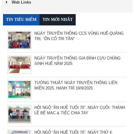
Web Links
TIN TIÊU ĐIỂM
TIN MỚI NHẤT
NGÀY TRUYỀN THỐNG CCS VÙNG HUẾ-QUẢNG
TRỊ. “ÔN CỐ TRI TÂN”
NGÀY TRUYỀN THỐNG GIA ĐÌNH CỰU CHỦNG
SINH HUẾ NĂM 2025
TƯỜNG THUẬT NGÀY TRUYỀN THỐNG LIÊN
MIỀN 2025. HẠNH TRÍ 19/9/2025
HỘI NGỘ “ÂN HUỆ TUỔI 70”. NGÀY CUỐI: THÁNH
LỄ BẾ MẠC & TIỆC CHIA TAY
HỘI NGỘ “ÂN HUỆ TUỔI 70”. NGÀY THỨ 4: