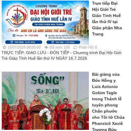
Trực tiếp Đại
Hội Giới Trẻ
Giáo Tỉnh Huế
lần thứ IV tại
Giáo phận Nha
Trang
15/07/2026 08:00:00
Đã xem: 103
Phản hồi: 0
TRỰC TIẾP: GIAO LƯU - ĐÓN TIẾP - Chương trình Đại Hội Giới
Trẻ Giáo Tỉnh Huế lần thứ IV NGÀY 16.7.2026
Bài giảng của
Đức Hồng y
Luis Antonio
Gokim Tagle
trong Thánh lễ
tuyên phong
Chân phước
cho Tôi tớ Chúa
Phanxicô Xaviê
Trương Bửu