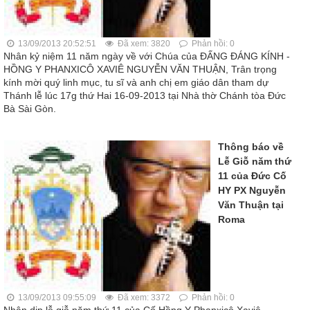
13/09/2013 20:52:51
Đã xem: 3820
Phản hồi: 0
Nhân kỷ niệm 11 năm ngày về với Chúa của ĐẤNG ĐÁNG KÍNH -
HỒNG Y PHANXICÔ XAVIÊ NGUYỄN VĂN THUẬN, Trân trọng
kính mời quý linh mục, tu sĩ và anh chị em giáo dân tham dự
Thánh lễ lúc 17g thứ Hai 16-09-2013 tại Nhà thờ Chánh tòa Đức
Bà Sài Gòn.
Thông báo về
Lễ Giỗ năm thứ
11 của Đức Cố
HY PX Nguyễn
Văn Thuận tại
Roma
13/09/2013 09:55:09
Đã xem: 3372
Phản hồi: 0
Nhân dịp lễ giỗ năm thứ 11 của Cố Hồng Y Phanxicô Xaviê