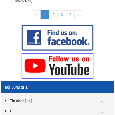
(10/07/2013)
«
1
2
3
4
»
NỘI DUNG SITE
Tin tức nội bộ
F1