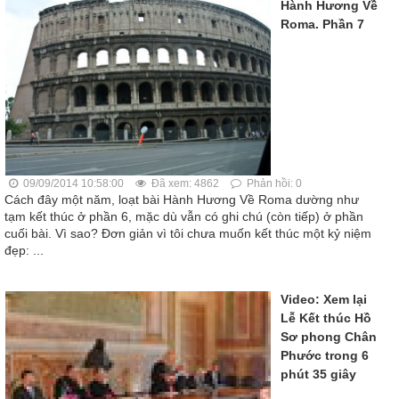
Hành Hương Về
Roma. Phần 7
09/09/2014 10:58:00
Đã xem: 4862
Phản hồi: 0
Cách đây một năm, loạt bài Hành Hương Về Roma dường như
tạm kết thúc ở phần 6, mặc dù vẫn có ghi chú (còn tiếp) ở phần
cuối bài. Vì sao? Đơn giản vì tôi chưa muốn kết thúc một kỷ niệm
đẹp: ...
Video: Xem lại
Lễ Kết thúc Hồ
Sơ phong Chân
Phước trong 6
phút 35 giây