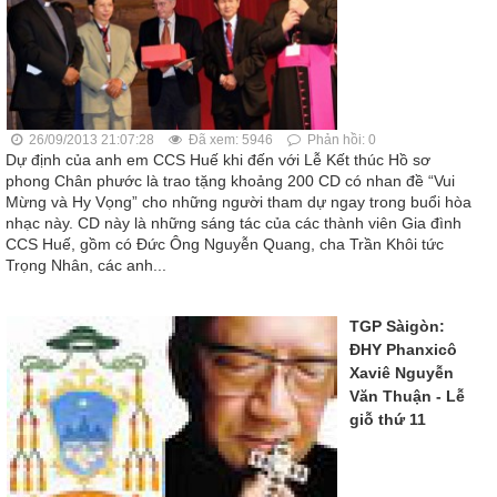
26/09/2013 21:07:28
Đã xem: 5946
Phản hồi: 0
Dự định của anh em CCS Huế khi đến với Lễ Kết thúc Hồ sơ
phong Chân phước là trao tặng khoảng 200 CD có nhan đề “Vui
Mừng và Hy Vọng” cho những người tham dự ngay trong buổi hòa
nhạc này. CD này là những sáng tác của các thành viên Gia đình
CCS Huế, gồm có Đức Ông Nguyễn Quang, cha Trần Khôi tức
Trọng Nhân, các anh...
TGP Sàigòn:
ĐHY Phanxicô
Xaviê Nguyễn
Văn Thuận - Lễ
giỗ thứ 11