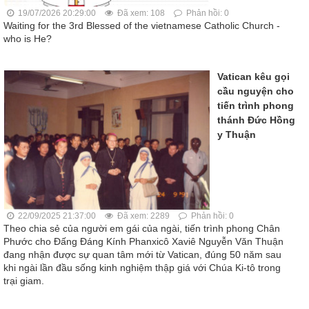
19/07/2026 20:29:00
Đã xem: 108
Phản hồi: 0
Waiting for the 3rd Blessed of the vietnamese Catholic Church -
who is He?
Vatican kêu gọi
cầu nguyện cho
tiến trình phong
thánh Đức Hồng
y Thuận
22/09/2025 21:37:00
Đã xem: 2289
Phản hồi: 0
Theo chia sẻ của người em gái của ngài, tiến trình phong Chân
Phước cho Đấng Đáng Kính Phanxicô Xaviê Nguyễn Văn Thuận
đang nhận được sự quan tâm mới từ Vatican, đúng 50 năm sau
khi ngài lần đầu sống kinh nghiệm thập giá với Chúa Ki-tô trong
trại giam.