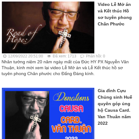
Video Lễ Mở án
và Kết thúc Hồ
sơ tuyên phong
Chân Phước
12/09/2022 20:51:00
Đã xem: 1713
Phản hồi: 0
Nhân tưởng niệm 20 năm ngày mất của Đức HY PX Nguyễn Văn
Thuận, kính mời xem lại video Lễ Mở án và Lễ Kết thúc hồ sơ
tuyên phong Chân phước cho Đấng Đáng kính.
Gia đình Cựu
Chủng sinh Huế
quyên góp ủng
hộ Causa Card.
Van Thuân năm
2022