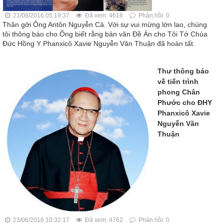
21/08/2016 05:19:37
Đã xem: 4616
Phản hồi: 0
Thân gởi Ông Antôn Nguyễn Cả. Với sự vui mừng lớn lao, chúng
tôi thông báo cho Ông biết rằng bản văn Đề Án cho Tôi Tớ Chúa
Đức Hồng Y Phanxicô Xavie Nguyễn Văn Thuận đã hoàn tất.
Thư thông báo
về tiến trình
phong Chân
Phước cho ĐHY
Phanxicô Xavie
Nguyễn Văn
Thuận
23/06/2016 10:32:17
Đã xem: 4762
Phản hồi: 0