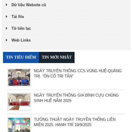
Dữ liệu Website cũ
Tải file
Tờ liên lạc
Web Links
TIN TIÊU ĐIỂM
TIN MỚI NHẤT
NGÀY TRUYỀN THỐNG CCS VÙNG HUẾ-QUẢNG
TRỊ. “ÔN CỐ TRI TÂN”
NGÀY TRUYỀN THỐNG GIA ĐÌNH CỰU CHỦNG
SINH HUẾ NĂM 2025
TƯỜNG THUẬT NGÀY TRUYỀN THỐNG LIÊN
MIỀN 2025. HẠNH TRÍ 19/9/2025