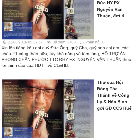
Đức HY PX
Nguyễn Văn
Thuận, đợt 4
21/08/2016 05:37:57
Đã xem: 3708
Phản hồi: 0
Xin lên tiếng kêu gọi quý Đức Ông, quý Cha, quý anh chị em, các
cháu F1 cùng thân hữu, tùy khả năng và tấm lòng, HỖ TRỢ ÁN
PHONG CHÂN PHƯỚC TTC ĐHY FX. NGUYỄN VĂN THUẬN theo
lời thỉnh cầu của HĐTT về CL&HB.
Thư của Hội
Đồng Tòa
Thánh về Công
Lý & Hòa Bình
gởi GĐ CCS Huế