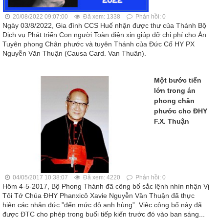
20/08/2022 09:07:00
Đã xem: 1338
Phản hồi: 0
Ngày 03/8/2022, Gia đình CCS Huế nhận được thư của Thánh Bộ
Dịch vụ Phát triển Con người Toàn diện xin giúp đỡ chi phí cho Án
Tuyên phong Chân phước và tuyên Thánh của Đức Cố HY PX
Nguyễn Văn Thuận (Causa Card. Van Thuân).
Một bước tiến
lớn trong án
phong chân
phước cho ĐHY
F.X. Thuận
04/05/2017 10:38:07
Đã xem: 4220
Phản hồi: 0
Hôm 4-5-2017, Bộ Phong Thánh đã công bố sắc lệnh nhìn nhận Vị
Tôi Tớ Chúa ĐHY Phanxicô Xavie Nguyễn Văn Thuận đã thực
hiện các nhân đức ”đến mức độ anh hùng”. Việc công bố này đã
được ĐTC cho phép trong buổi tiếp kiến trước đó vào ban sáng...