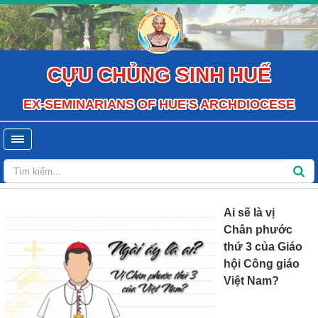
CỰU CHỦNG SINH HUẾ
EX-SEMINARIANS OF HUE'S ARCHDIOCESE
Ai sẽ là vị
Chân phước
thứ 3 của Giáo
hội Công giáo
Việt Nam?