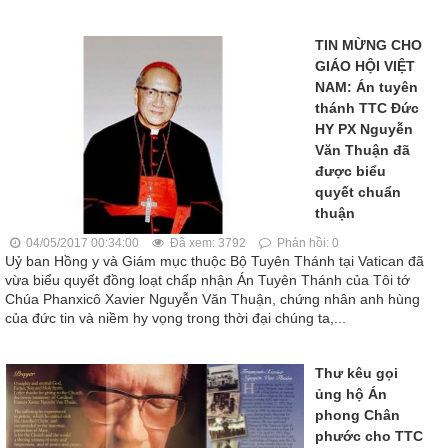
TIN MỪNG CHO
GIÁO HỘI VIỆT
NAM: Án tuyên
thánh TTC Đức
HY PX Nguyễn
Văn Thuận đã
được biểu
quyết chuẩn
thuận
04/05/2017 00:34:00
Đã xem: 3792
Phản hồi: 0
Uỷ ban Hồng y và Giám mục thuộc Bộ Tuyên Thánh tại Vatican đã
vừa biểu quyết đồng loạt chấp nhận Án Tuyên Thánh của Tôi tớ
Chúa Phanxicô Xavier Nguyễn Văn Thuận, chứng nhân anh hùng
của đức tin và niềm hy vọng trong thời đại chúng ta,...
Thư kêu gọi
ủng hộ Án
phong Chân
phước cho TTC