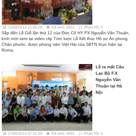
31/08/2014 12:00:28
Đã xem: 3931
Phản hồi: 0
Sắp đến Lễ Giỗ lần thứ 12 của Đức Cố HY PX Nguyễn Văn Thuận,
kính mời xem lại video clip Tóm lược Lễ Kết thúc Hồ sơ Án phong
Chân phước, được phóng viên Việt Hải của SBTN thực hiện tại
Roma.
Lễ ra mắt Câu
Lạc Bộ F.X
Nguyễn Văn
Thuận tại Hà
Nội
27/06/2014 07:52:59
Đã xem: 4091
Phản hồi: 0