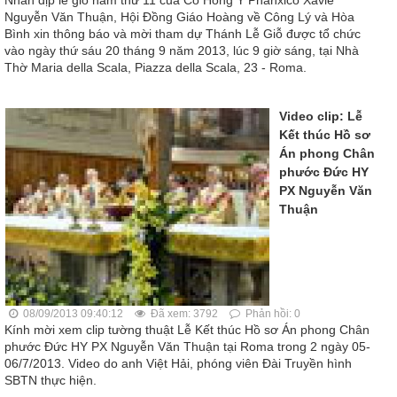
Nguyễn Văn Thuận, Hội Đồng Giáo Hoàng về Công Lý và Hòa
Bình xin thông báo và mời tham dự Thánh Lễ Giỗ được tổ chức
vào ngày thứ sáu 20 tháng 9 năm 2013, lúc 9 giờ sáng, tại Nhà
Thờ Maria della Scala, Piazza della Scala, 23 - Roma.
Video clip: Lễ
Kết thúc Hồ sơ
Án phong Chân
phước Đức HY
PX Nguyễn Văn
Thuận
08/09/2013 09:40:12
Đã xem: 3792
Phản hồi: 0
Kính mời xem clip tường thuật Lễ Kết thúc Hồ sơ Án phong Chân
phước Đức HY PX Nguyễn Văn Thuận tại Roma trong 2 ngày 05-
06/7/2013. Video do anh Việt Hải, phóng viên Đài Truyền hình
SBTN thực hiện.