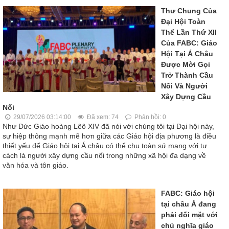
Thư Chung Của
Đại Hội Toàn
Thể Lần Thứ XII
Của FABC: Giáo
Hội Tại Á Châu
Được Mời Gọi
Trở Thành Cầu
Nối Và Người
Xây Dựng Cầu
Nối
29/07/2026 03:14:00
Đã xem: 74
Phản hồi: 0
Như Đức Giáo hoàng Lêô XIV đã nói với chúng tôi tại Đại hội này,
sự hiệp thông mạnh mẽ hơn giữa các Giáo hội địa phương là điều
thiết yếu để Giáo hội tại Á châu có thể chu toàn sứ mạng với tư
cách là người xây dựng cầu nối trong những xã hội đa dạng về
văn hóa và tôn giáo.
FABC: Giáo hội
tại châu Á đang
phải đối mặt với
chủ nghĩa giáo