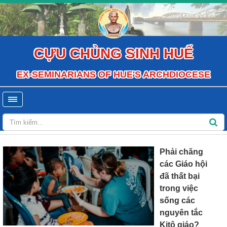
CỰU CHỦNG SINH HUẾ
EX-SEMINARIANS OF HUE'S ARCHDIOCESE
Phải chăng
các Giáo hội
đã thất bại
trong việc
sống các
nguyên tắc
Kitô giáo?