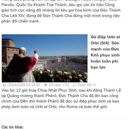
Parolin, Quốc Vụ Khanh Tòa Thánh, kêu gọi các tín hữu Công
giáo tích cực nâng đỡ những lời kêu gọi hòa bình của Đức Thánh
Cha Lêô XIV, đừng để Đức Thánh Cha đứng một mình trong việc
phản đối chiến tranh.
Sứ điệp Urbi et
Orbi (5/4): Sức
mạnh của Đức
Kitô phục sinh
hoàn toàn phi
bạo lực
05/04/2026 16:38:00
Đã xem: 270
Phản hồi: 0
Vào lúc 12 giờ trưa Chúa Nhật Phục Sinh, sau khi dâng Thánh Lễ
tại Quảng trường thánh Phêrô, Đức Thánh Cha đã lên ban công
chính của Đền thờ thánh Phêrô để đọc sứ điệp phục sinh và ban
phép lành toàn xá Urbi et Orbi, cho Roma và toàn thế giới.
Các tin khác