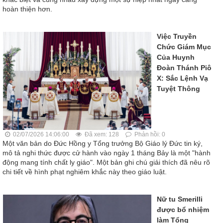
hoàn thiện hơn.
Việc Truyền
Chức Giám Mục
Của Huynh
Đoàn Thánh Piô
X: Sắc Lệnh Vạ
Tuyệt Thông
02/07/2026 14:06:00
Đã xem: 128
Phản hồi: 0
Một văn bản do Đức Hồng y Tổng trưởng Bộ Giáo lý Đức tin ký,
mô tả nghi thức được cử hành vào ngày 1 tháng Bảy là một "hành
động mang tính chất ly giáo". Một bản ghi chú giải thích đã nêu rõ
chi tiết về hình phạt nghiêm khắc này theo giáo luật.
Nữ tu Smerilli
được bổ nhiệm
làm Tổng