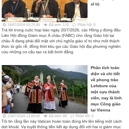
sĩ trị
24/07/2026 03:25:00
Đã xem: 133
Phản hồi: 0
Trả lời trong cuộc họp báo ngày 20/7/2026, các Hồng y đứng đầu
Liên Hội đồng Giám mục Á châu (FABC) cho rằng Giáo hội tại
châu Á đang phải đối mặt với chủ nghĩa giáo sĩ trị như một thách
thức từ gốc rễ; đồng thời kêu gọi các Giáo hội địa phương nghiên
cứu những cơ cấu tạo ra bất bình đẳng.
Phân tích toàn
diện và chi tiết
về phong trào
Lefebvre của
một cựu thành
viên, nay là linh
mục Công giáo
tại Vienna
23/07/2026 13:06:00
Đã xem: 99
Phản hồi: 0
Tôi tin rằng lần này Vatican hoàn toàn đúng khi lên tiếng một cách
dứt khoát. Vạ tuyệt thông tiền kết áp dụng đối với hai vị giám mục