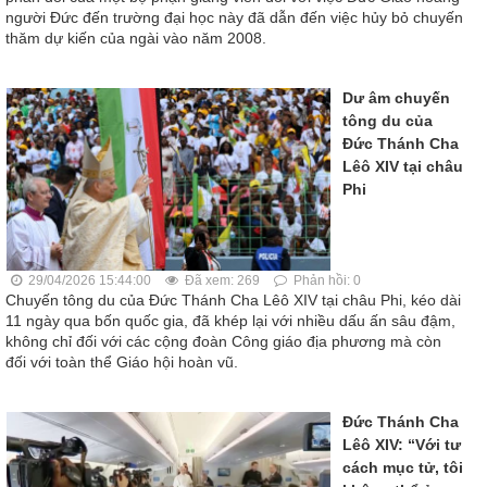
người Đức đến trường đại học này đã dẫn đến việc hủy bỏ chuyến
thăm dự kiến của ngài vào năm 2008.
Dư âm chuyến
tông du của
Đức Thánh Cha
Lêô XIV tại châu
Phi
29/04/2026 15:44:00
Đã xem: 269
Phản hồi: 0
Chuyến tông du của Đức Thánh Cha Lêô XIV tại châu Phi, kéo dài
11 ngày qua bốn quốc gia, đã khép lại với nhiều dấu ấn sâu đậm,
không chỉ đối với các cộng đoàn Công giáo địa phương mà còn
đối với toàn thể Giáo hội hoàn vũ.
Đức Thánh Cha
Lêô XIV: “Với tư
cách mục tử, tôi