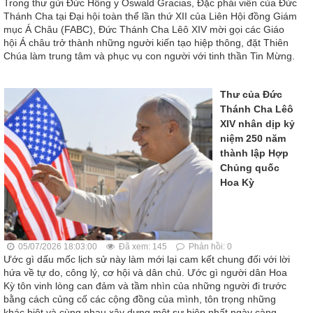
Trong thư gửi Đức Hồng y Oswald Gracias, Đặc phái viên của Đức
Thánh Cha tại Đại hội toàn thể lần thứ XII của Liên Hội đồng Giám
mục Á Châu (FABC), Đức Thánh Cha Lêô XIV mời gọi các Giáo
hội Á châu trở thành những người kiến tạo hiệp thông, đặt Thiên
Chúa làm trung tâm và phục vụ con người với tinh thần Tin Mừng.
Thư của Đức
Thánh Cha Lêô
XIV nhân dịp kỷ
niệm 250 năm
thành lập Hợp
Chủng quốc
Hoa Kỳ
05/07/2026 18:03:00
Đã xem: 145
Phản hồi: 0
Ước gì dấu mốc lịch sử này làm mới lại cam kết chung đối với lời
hứa về tự do, công lý, cơ hội và dân chủ. Ước gì người dân Hoa
Kỳ tôn vinh lòng can đảm và tầm nhìn của những người đi trước
bằng cách củng cố các cộng đồng của mình, tôn trọng những
khác biệt và cùng nhau xây dựng một sự hiệp nhất ngày càng