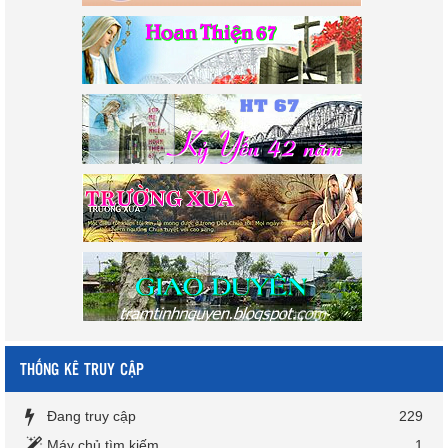
THỐNG KÊ TRUY CẬP
Đang truy cập
229
Máy chủ tìm kiếm
1