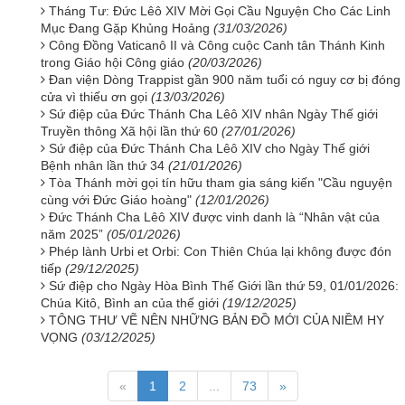
Tháng Tư: Đức Lêô XIV Mời Gọi Cầu Nguyện Cho Các Linh
Mục Đang Gặp Khủng Hoảng
(31/03/2026)
Công Đồng Vaticanô II và Công cuộc Canh tân Thánh Kinh
trong Giáo hội Công giáo
(20/03/2026)
Đan viện Dòng Trappist gần 900 năm tuổi có nguy cơ bị đóng
cửa vì thiếu ơn gọi
(13/03/2026)
Sứ điệp của Đức Thánh Cha Lêô XIV nhân Ngày Thế giới
Truyền thông Xã hội lần thứ 60
(27/01/2026)
Sứ điệp của Đức Thánh Cha Lêô XIV cho Ngày Thế giới
Bệnh nhân lần thứ 34
(21/01/2026)
Tòa Thánh mời gọi tín hữu tham gia sáng kiến "Cầu nguyện
cùng với Đức Giáo hoàng"
(12/01/2026)
Đức Thánh Cha Lêô XIV được vinh danh là “Nhân vật của
năm 2025”
(05/01/2026)
Phép lành Urbi et Orbi: Con Thiên Chúa lại không được đón
tiếp
(29/12/2025)
Sứ điệp cho Ngày Hòa Bình Thế Giới lần thứ 59, 01/01/2026:
Chúa Kitô, Bình an của thế giới
(19/12/2025)
TÔNG THƯ VẼ NÊN NHỮNG BẢN ĐỒ MỚI CỦA NIỀM HY
VỌNG
(03/12/2025)
«
1
2
...
73
»