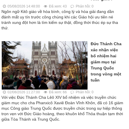
05/08/2026 14:48:00
Đã xem: 43
Phản hồi: 0
Ngôn ngữ Kitô giáo về hòa bình, công lý và hòa giải đang dần
đánh mất uy tín trước công chúng khi các Giáo hội ưu tiên né
tránh xung đột hơn là tìm kiếm sự thật, đồng thời thúc ép sự tha
thứ.
Đức Thánh Cha
xác nhận việc
bổ nhiệm hai
giám mục tại
Trung Quốc
trong vòng một
tuần
02/08/2026 11:27:00
Đã xem: 66
Phản hồi: 0
Với việc Đức Thánh Cha Lêô XIV bổ nhiệm và việc truyền chức
giám mục cho cha Phanxicô Xaviê Đoàn Vĩnh Khôn, đã có 16 giám
mục Công giáo Trung Quốc được truyền chức trong sự hiệp thông
trọn vẹn với Đức Giáo hoàng, theo khuôn khổ Thỏa thuận tạm thời
giữa Tòa Thánh và Trung Quốc.