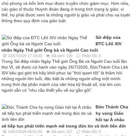
chủ phong và bốn linh mục được truyền chức giám mục. Hơn nữa,
các giáo sĩ thuộc Huynh đoàn đang ở trong tình trạng ly giáo; vì
thế, họ phải được xem là những người ly giáo và phải chịu vạ tuyệt
thông theo quy định của giáo luật.
Sứ điệp của
ĐTC Lêô XIV
nhân Ngày Thế giới Ông bà và Người Cao tuổi
22/07/2026 17:16:00
Đã xem: 100
Phản hồi: 0
Trong Sứ điệp nhân Ngày Thế giới Ông Bà và Người Cao tuổi lần
thứ VI, sẽ được cử hành vào ngày 26/7/2026, ĐứcThánh Cha Lêô
XIV kêu gọi giới trẻ hãy khôi phục lại "thói quen tốt" là thăm hỏi
những người lớn tuổi, đặc biệt là những người sống một mình:
trong thời đại phân mảnh của văn hóa kỹ thuật số, trái tim con
người vẫn có "nhu cầu thiết yếu về sự gần gũi".
Đức Thánh Cha
hy vọng Giáo
hội tại Á châu
sẽ tiếp tục phát triển mạnh mẽ trong đức tin và tình liên đới
14/07/2026 06:01:00
Đã xem: 107
Phản hồi: 0