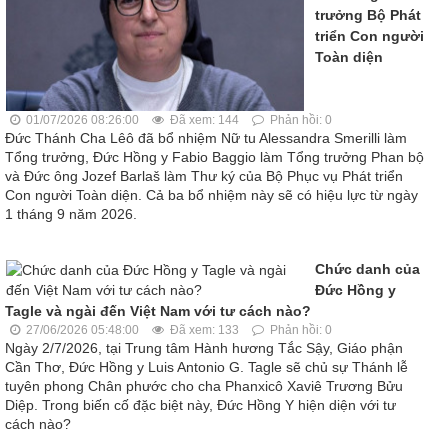
trưởng Bộ Phát
triển Con người
Toàn diện
01/07/2026 08:26:00
Đã xem: 144
Phản hồi: 0
Đức Thánh Cha Lêô đã bổ nhiệm Nữ tu Alessandra Smerilli làm
Tổng trưởng, Đức Hồng y Fabio Baggio làm Tổng trưởng Phan bộ
và Đức ông Jozef Barlaš làm Thư ký của Bộ Phục vụ Phát triển
Con người Toàn diện. Cả ba bổ nhiệm này sẽ có hiệu lực từ ngày
1 tháng 9 năm 2026.
Chức danh của
Đức Hồng y
Tagle và ngài đến Việt Nam với tư cách nào?
27/06/2026 05:48:00
Đã xem: 133
Phản hồi: 0
Ngày 2/7/2026, tại Trung tâm Hành hương Tắc Sậy, Giáo phận
Cần Thơ, Đức Hồng y Luis Antonio G. Tagle sẽ chủ sự Thánh lễ
tuyên phong Chân phước cho cha Phanxicô Xaviê Trương Bửu
Diệp. Trong biến cố đặc biệt này, Đức Hồng Y hiện diện với tư
cách nào?