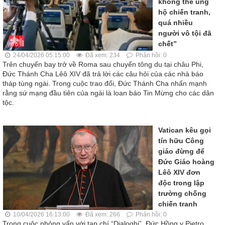
không thể ủng
hộ chiến tranh,
quá nhiều
người vô tội đã
chết”
24/04/2026 05:15:00
Đã xem: 234
Phản hồi: 0
Trên chuyến bay trở về Roma sau chuyến tông du tại châu Phi,
Đức Thánh Cha Lêô XIV đã trả lời các câu hỏi của các nhà báo
tháp tùng ngài. Trong cuộc trao đổi, Đức Thánh Cha nhấn mạnh
rằng sứ mạng đầu tiên của ngài là loan báo Tin Mừng cho các dân
tộc.
Vatican kêu gọi
tín hữu Công
giáo đừng để
Đức Giáo hoàng
Lêô XIV đơn
độc trong lập
trường chống
chiến tranh
10/04/2026 16:13:00
Đã xem: 266
Phản hồi: 0
Trong cuộc phỏng vấn với tạp chí “Dialoghi”, Đức Hồng y Pietro