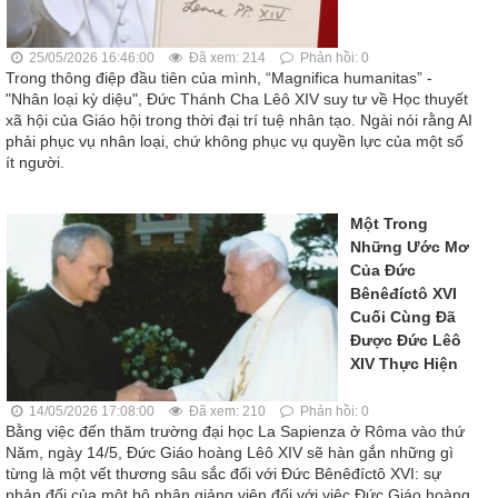
25/05/2026 16:46:00
Đã xem: 214
Phản hồi: 0
Trong thông điệp đầu tiên của mình, “Magnifica humanitas” -
"Nhân loại kỳ diệu", Đức Thánh Cha Lêô XIV suy tư về Học thuyết
xã hội của Giáo hội trong thời đại trí tuệ nhân tạo. Ngài nói rằng AI
phải phục vụ nhân loại, chứ không phục vụ quyền lực của một số
ít người.
Một Trong
Những Ước Mơ
Của Đức
Bênêđíctô XVI
Cuối Cùng Đã
Được Đức Lêô
XIV Thực Hiện
14/05/2026 17:08:00
Đã xem: 210
Phản hồi: 0
Bằng việc đến thăm trường đại học La Sapienza ở Rôma vào thứ
Năm, ngày 14/5, Đức Giáo hoàng Lêô XIV sẽ hàn gắn những gì
từng là một vết thương sâu sắc đối với Đức Bênêđíctô XVI: sự
phản đối của một bộ phận giảng viên đối với việc Đức Giáo hoàng