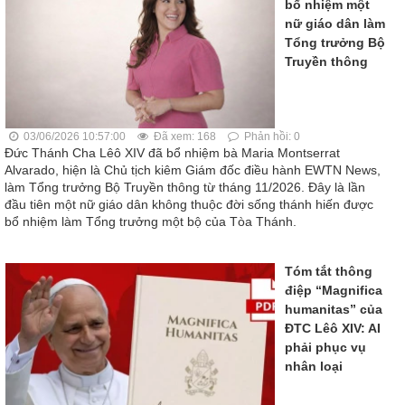
bổ nhiệm một
nữ giáo dân làm
Tổng trưởng Bộ
Truyền thông
03/06/2026 10:57:00
Đã xem: 168
Phản hồi: 0
Đức Thánh Cha Lêô XIV đã bổ nhiệm bà Maria Montserrat
Alvarado, hiện là Chủ tịch kiêm Giám đốc điều hành EWTN News,
làm Tổng trưởng Bộ Truyền thông từ tháng 11/2026. Đây là lần
đầu tiên một nữ giáo dân không thuộc đời sống thánh hiến được
bổ nhiệm làm Tổng trưởng một bộ của Tòa Thánh.
Tóm tắt thông
điệp “Magnifica
humanitas” của
ĐTC Lêô XIV: AI
phải phục vụ
nhân loại