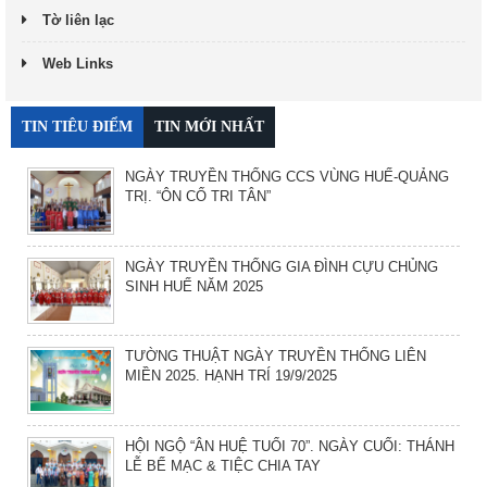
Tờ liên lạc
Web Links
TIN TIÊU ĐIỂM
TIN MỚI NHẤT
NGÀY TRUYỀN THỐNG CCS VÙNG HUẾ-QUẢNG
TRỊ. “ÔN CỐ TRI TÂN”
NGÀY TRUYỀN THỐNG GIA ĐÌNH CỰU CHỦNG
SINH HUẾ NĂM 2025
TƯỜNG THUẬT NGÀY TRUYỀN THỐNG LIÊN
MIỀN 2025. HẠNH TRÍ 19/9/2025
HỘI NGỘ “ÂN HUỆ TUỔI 70”. NGÀY CUỐI: THÁNH
LỄ BẾ MẠC & TIỆC CHIA TAY