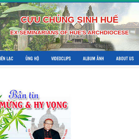
CỰU CHỦNG SINH HUẾ
EX-SEMINARIANS OF HUE'S ARCHDIOCESE
LIÊN LẠC
ỦNG HỘ
VIDEOCLIPS
ALBUM ẢNH
ABOUT US