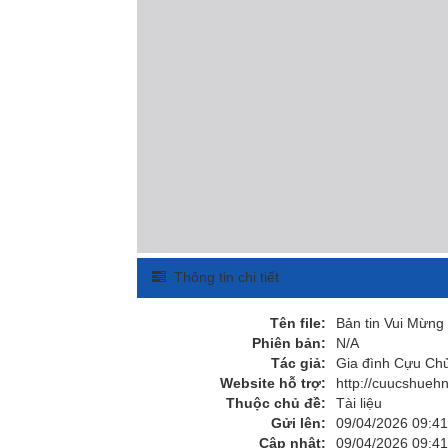
Thông tin chi tiết
Tên file:
Bản tin Vui Mừng
Phiên bản:
N/A
Tác giả:
Gia đình Cựu Ch
Website hỗ trợ:
http://cuucshuehn
Thuộc chủ đề:
Tài liệu
Gửi lên:
09/04/2026 09:41
Cập nhật:
09/04/2026 09:41