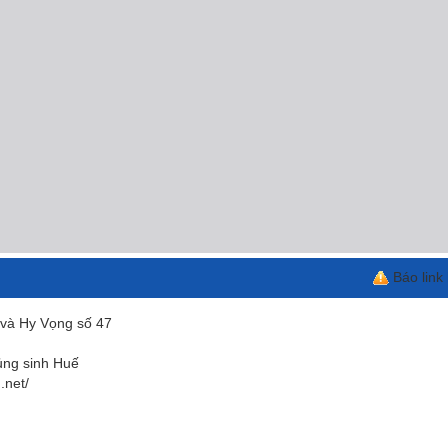
Báo link
 và Hy Vọng số 47
ủng sinh Huế
.net/