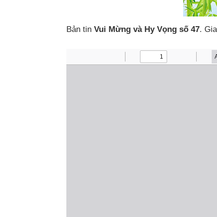
Bản tin
Vui Mừng và Hy Vọng số 47
. Gi