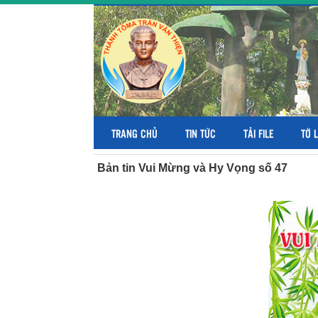
TRANG CHỦ
TIN TỨC
TẢI FILE
TỜ 
Bản tin Vui Mừng và Hy Vọng số 47