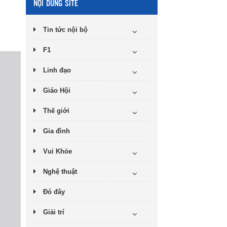
NỘI DUNG SITE
Tin tức nội bộ
F1
Linh đạo
Giáo Hội
Thế giới
Gia đình
Vui Khỏe
Nghệ thuật
Đó đây
Giải trí