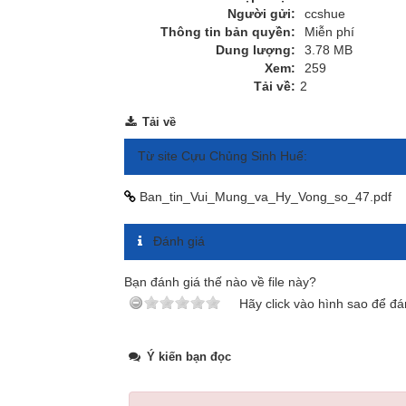
Người gửi:
ccshue
Thông tin bản quyền:
Miễn phí
Dung lượng:
3.78 MB
Xem:
259
Tải về:
2
Tải về
Từ site Cựu Chủng Sinh Huế:
Ban_tin_Vui_Mung_va_Hy_Vong_so_47.pdf
Đánh giá
Bạn đánh giá thế nào về file này?
Hãy click vào hình sao để đá
Ý kiến bạn đọc