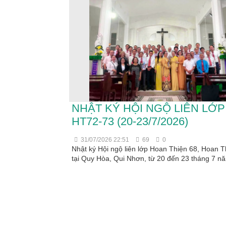
NHẬT KÝ HỘI NGỘ LIÊN LỚP
HT72-73 (20-23/7/2026)
31/07/2026 22:51
69
0
Nhật ký Hội ngộ liên lớp Hoan Thiện 68, Hoan T
tại Quy Hòa, Qui Nhơn, từ 20 đến 23 tháng 7 n