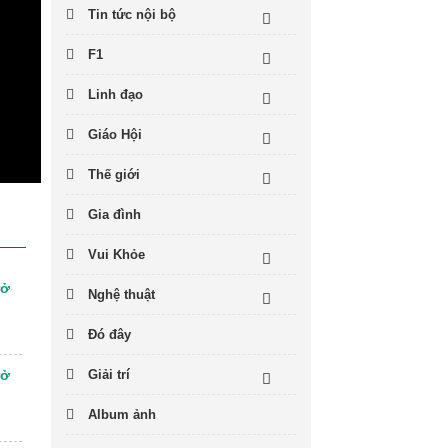
Tin tức nội bộ
F1
Linh đạo
Giáo Hội
Thế giới
Gia đình
Vui Khỏe
rở
Nghệ thuật
Đó đây
Giải trí
rở
Album ảnh