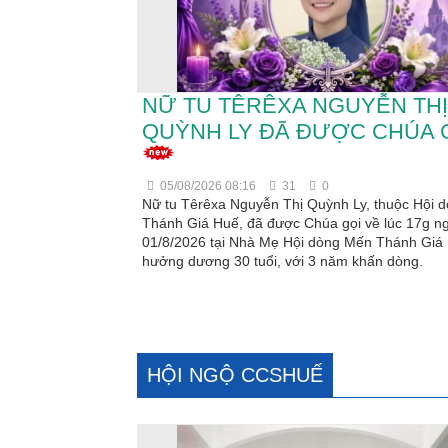
NỮ TU TÊRÊXA NGUYỄN THỊ
QUỲNH LY ĐÃ ĐƯỢC CHÚA 
05/08/2026 08:16
31
0
Nữ tu Têrêxa Nguyễn Thị Quỳnh Ly, thuộc Hội 
Thánh Giá Huế, đã được Chúa gọi về lúc 17g n
01/8/2026 tại Nhà Mẹ Hội dòng Mến Thánh Giá
hưởng dương 30 tuổi, với 3 năm khấn dòng.
HỘI NGỘ CCSHUẾ