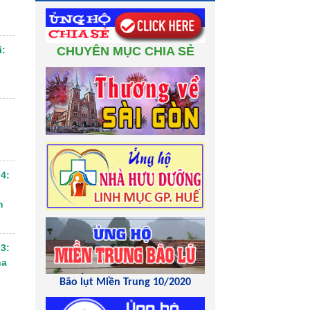
CHUYÊN MỤC CHIA SẺ
i:
4:
n
3:
ha
Bão lụt Miền Trung 10/2020