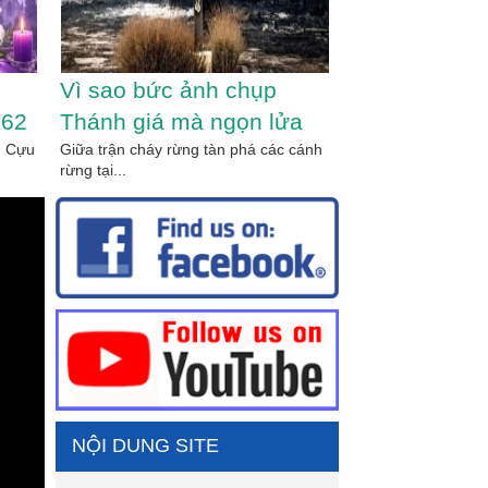
Vì sao bức ảnh chụp
Linh mục và C
T62
Thánh giá mà ngọn lửa
Một góc nhìn
, Cựu
tránh ra ở Gironde lại lay
Giữa trận cháy rừng tàn phá các cánh
chính trị, Ti
Học thuyết Xã hội C
rừng tại...
khẳng định...
động lòng người đến thế?
thuyết Xã hộ
và Giáo luật
NỘI DUNG SITE