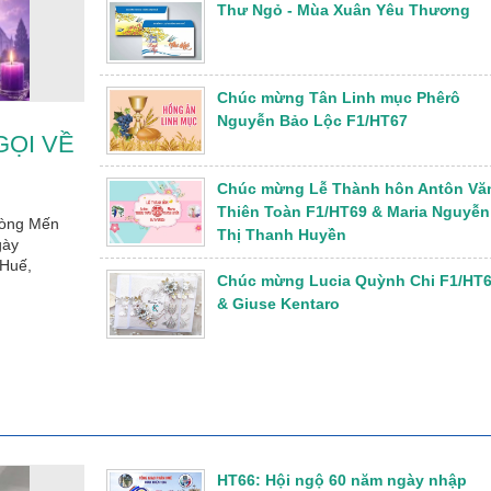
Thư Ngỏ - Mùa Xuân Yêu Thương
Chúc mừng Tân Linh mục Phêrô
Nguyễn Bảo Lộc F1/HT67
GỌI VỀ
Chúc mừng Lễ Thành hôn Antôn Vă
Thiên Toàn F1/HT69 & Maria Nguyễn
dòng Mến
Thị Thanh Huyền
gày
 Huế,
Chúc mừng Lucia Quỳnh Chi F1/HT
& Giuse Kentaro
HT66: Hội ngộ 60 năm ngày nhập