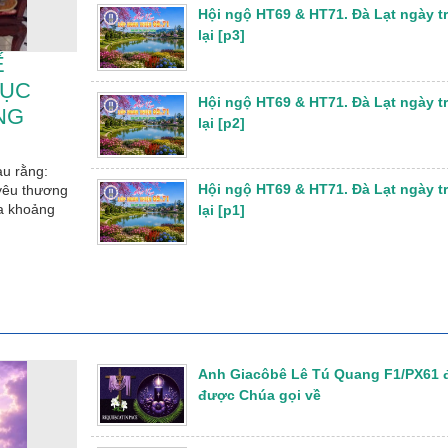
Hội ngộ HT69 & HT71. Đà Lạt ngày t
lại [p3]
Ế
MỤC
Hội ngộ HT69 & HT71. Đà Lạt ngày t
NG
lại [p2]
au rằng:
Hội ngộ HT69 & HT71. Đà Lạt ngày t
yêu thương
ua khoảng
lại [p1]
Anh Giacôbê Lê Tú Quang F1/PX61 
được Chúa gọi về