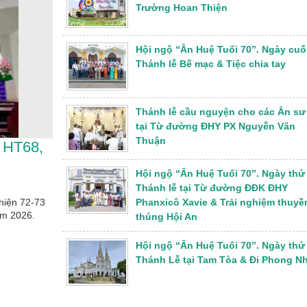
Trường Hoan Thiện
Hội ngộ “Ân Huệ Tuổi 70”. Ngày cuố
Thánh lễ Bế mạc & Tiệc chia tay
Thánh lễ cầu nguyện cho các Ân sư
tại Từ đường ĐHY PX Nguyễn Văn
Thuận
 HT68,
Hội ngộ “Ân Huệ Tuổi 70”. Ngày thứ 
Thánh lễ tại Từ đường ĐĐK ĐHY
Phanxicô Xavie & Trải nghiệm thuyề
hiện 72-73
ăm 2026.
thúng Hội An
Hội ngộ “Ân Huệ Tuổi 70”. Ngày thứ 
Thánh Lễ tại Tam Tòa & Đi Phong N