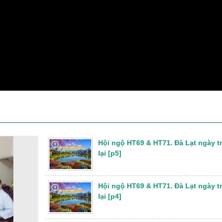
Hội ngộ HT69 & HT71. Đà Lạt ngày t
lại [p5]
Hội ngộ HT69 & HT71. Đà Lạt ngày t
lại [p4]