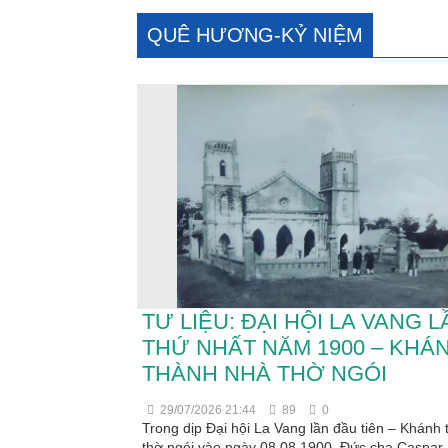
QUÊ HƯƠNG-KỶ NIỆM
TƯ LIỆU: ĐẠI HỘI LA VANG L
THỨ NHẤT NĂM 1900 – KHÁ
THÀNH NHÀ THỜ NGÓI
29/07/2026 21:44
89
0
Trong dịp Đại hội La Vang lần đầu tiên – Khánh
thờ ngói vào ngày 08.08.1900, Đức cha Caspar