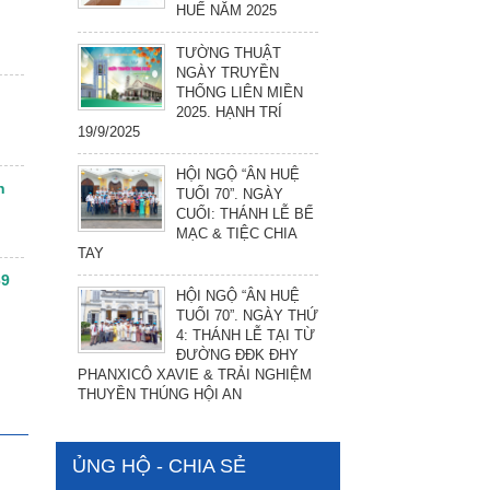
HUẾ NĂM 2025
TƯỜNG THUẬT
NGÀY TRUYỀN
THỐNG LIÊN MIỀN
2025. HẠNH TRÍ
19/9/2025
HỘI NGỘ “ÂN HUỆ
n
TUỔI 70”. NGÀY
CUỐI: THÁNH LỄ BẾ
MẠC & TIỆC CHIA
TAY
69
HỘI NGỘ “ÂN HUỆ
TUỔI 70”. NGÀY THỨ
4: THÁNH LỄ TẠI TỪ
ĐƯỜNG ĐĐK ĐHY
PHANXICÔ XAVIE & TRẢI NGHIỆM
THUYỀN THÚNG HỘI AN
ỦNG HỘ - CHIA SẺ