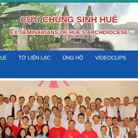
CỰU CHỦNG SINH HUẾ
EX-SEMINARIANS OF HUE'S ARCHDIOCESE
ILE
TỜ LIÊN LẠC
ỦNG HỘ
VIDEOCLIPS