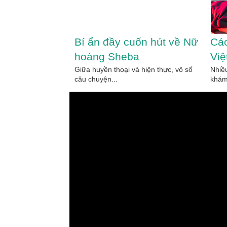
Euro
Bí ẩn đầy cuốn hút về Nữ
Các
gì?
hoàng Sheba
Việ
anknote là tiền giấy
Giữa huyền thoại và hiện thực, vô số
trạ
Nhiề
câu chuyện...
khám