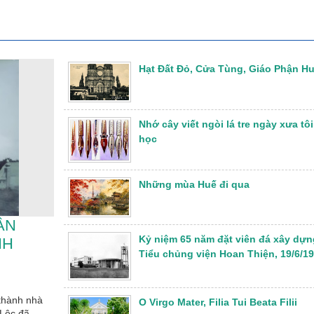
Hạt Đất Đỏ, Cửa Tùng, Giáo Phận H
Nhớ cây viết ngòi lá tre ngày xưa tôi
học
Những mùa Huế đi qua
ẦN
Kỷ niệm 65 năm đặt viên đá xây dựn
NH
Tiểu chủng viện Hoan Thiện, 19/6/1
 thành nhà
O Virgo Mater, Filia Tui Beata Filii
 Lộc đã