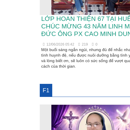
LỚP HOAN THIỆN 67 TẠI HU
CHÚC MỪNG 43 NĂM LINH 
ĐỨC ÔNG PX CAO MINH DU
12/06/2026 05:42
219
0
Một buổi sáng ngắn ngủi, nhưng đủ để nhắc nh
tình huynh đệ, nếu được nuôi dưỡng bằng tình 
và lòng biết ơn, sẽ luôn có sức sống để vượt q
cách của thời gian.
F1