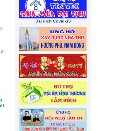
Đại dịch Covid-19
uế
 đi
g
961