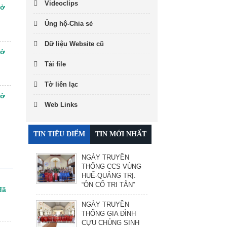
Videoclips
rở
Ủng hộ-Chia sẻ
Dữ liệu Website cũ
rở
Tải file
Tờ liên lạc
rở
Web Links
TIN TIÊU ĐIỂM
TIN MỚI NHẤT
NGÀY TRUYỀN
THỐNG CCS VÙNG
HUẾ-QUẢNG TRỊ.
“ÔN CỐ TRI TÂN”
đã
NGÀY TRUYỀN
THỐNG GIA ĐÌNH
CỰU CHỦNG SINH