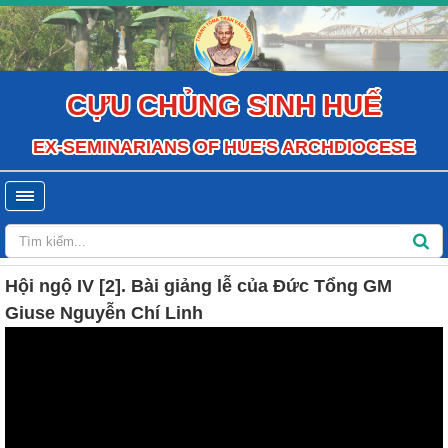
CỰU CHỦNG SINH HUẾ
EX-SEMINARIANS OF HUE'S ARCHDIOCESE
Hội ngộ IV [2]. Bài giảng lễ của Đức Tổng GM
Giuse Nguyễn Chí Linh