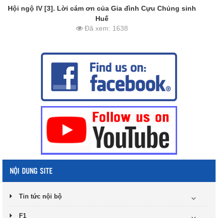
Hội ngộ IV [3]. Lời cám ơn của Gia đình Cựu Chủng sinh
Huế
Đã xem: 1638
NỘI DUNG SITE
Tin tức nội bộ
F1