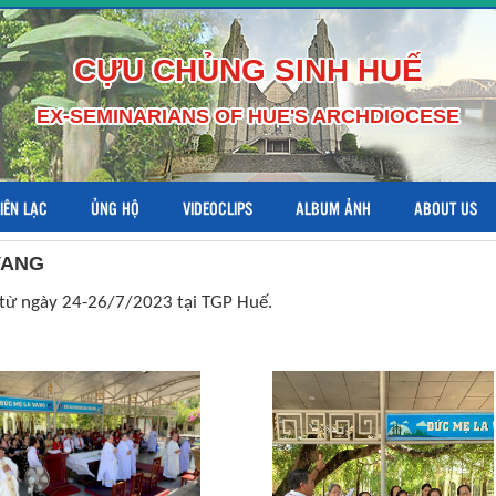
CỰU CHỦNG SINH HUẾ
EX-SEMINARIANS OF HUE'S ARCHDIOCESE
LIÊN LẠC
ỦNG HỘ
VIDEOCLIPS
ALBUM ẢNH
ABOUT US
VANG
 từ ngày 24-26/7/2023 tại TGP Huế.