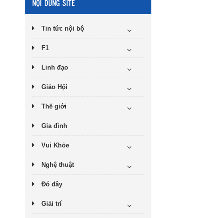
NỘI DUNG SITE
Tin tức nội bộ
F1
Linh đạo
Giáo Hội
Thế giới
Gia đình
Vui Khỏe
Nghệ thuật
Đó đây
Giải trí