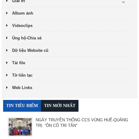
Giải trí
Album ảnh
Videoclips
Ủng hộ-Chia sẻ
Dữ liệu Website cũ
Tải file
Tờ liên lạc
Web Links
TIN TIÊU ĐIỂM
TIN MỚI NHẤT
NGÀY TRUYỀN THỐNG CCS VÙNG HUẾ-QUẢNG
TRỊ. “ÔN CỐ TRI TÂN”