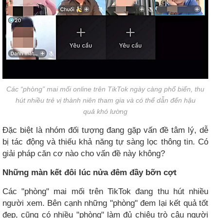
Các “phòng” mai mối online trên TikTok ngày càng phổ biến, thu
hút nhiều trẻ vị thành niên tham gia và có thể dẫn đến hậu
quả khó lường
Đặc biệt là nhóm đối tượng đang gặp vấn đề tâm lý, dễ
bị tác động và thiếu khả năng tự sàng lọc thông tin. Có
giải pháp căn cơ nào cho vấn đề này không?
Những màn kết đôi lúc nửa đêm đầy bỡn cợt
Các "phòng" mai mối trên TikTok đang thu hút nhiều
người xem. Bên cạnh những "phòng" đem lại kết quả tốt
đẹp, cũng có nhiều "phòng" làm đủ chiêu trò câu người