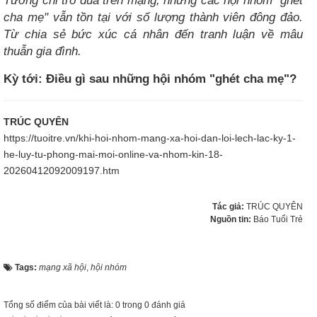
Tưởng chỉ trò đùa trên mạng, nhưng các hội nhóm "ghét
cha mẹ" vẫn tồn tại với số lượng thành viên đông đảo.
Từ chia sẻ bức xúc cá nhân đến tranh luận về mâu
thuẫn gia đình.
Kỳ tới: Điều gì sau những hội nhóm "ghét cha mẹ"?
TRÚC QUYÊN
https://tuoitre.vn/khi-hoi-nhom-mang-xa-hoi-dan-loi-lech-lac-ky-1-
he-luy-tu-phong-mai-moi-online-va-nhom-kin-18-
20260412092009197.htm
Tác giả:
TRÚC QUYÊN
Nguồn tin:
Báo Tuổi Trẻ
Tags:
mạng xã hội
,
hội nhóm
Tổng số điểm của bài viết là: 0 trong 0 đánh giá