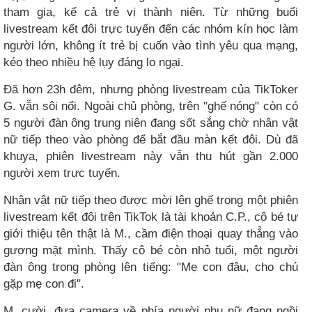
tham gia, kể cả trẻ vị thành niên. Từ những buổi
livestream kết đôi trực tuyến đến các nhóm kín học làm
người lớn, không ít trẻ bị cuốn vào tình yêu qua mạng,
kéo theo nhiều hệ lụy đáng lo ngại.
Đã hơn 23h đêm, nhưng phòng livestream của TikToker
G. vẫn sôi nổi. Ngoài chủ phòng, trên "ghế nóng" còn có
5 người đàn ông trung niên đang sốt sắng chờ nhân vật
nữ tiếp theo vào phòng để bắt đầu màn kết đôi. Dù đã
khuya, phiên livestream này vẫn thu hút gần 2.000
người xem trực tuyến.
Nhân vật nữ tiếp theo được mời lên ghế trong một phiên
livestream kết đôi trên TikTok là tài khoản C.P., cô bé tự
giới thiệu tên thật là M., cầm điện thoại quay thẳng vào
gương mặt mình. Thấy cô bé còn nhỏ tuổi, một người
đàn ông trong phòng lên tiếng: "Mẹ con đâu, cho chú
gặp mẹ con đi".
M. cười, đưa camera về phía người phụ nữ đang ngồi