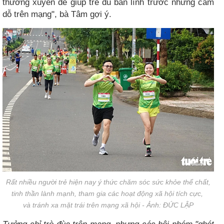
thường xuyên để giúp trẻ đủ bản lĩnh trước những cám
dỗ trên mạng", bà Tâm gợi ý.
Rất nhiều người trẻ hiện nay ý thức chăm sóc sức khỏe thể chất,
tinh thần lành mạnh, tham gia các hoạt động xã hội tích cực,
và tránh xa mặt trái trên mạng xã hội - Ảnh: ĐỨC LẬP