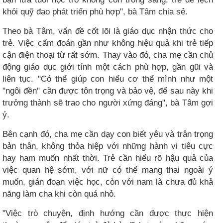
khỏi quỹ đạo phát triển phù hợp", bà Tâm chia sẻ.
Theo bà Tâm, vấn đề cốt lõi là giáo dục nhận thức cho
trẻ. Việc cấm đoán gần như không hiệu quả khi trẻ tiếp
cận điện thoại từ rất sớm. Thay vào đó, cha mẹ cần chủ
động giáo dục giới tính một cách phù hợp, gần gũi và
liên tục. "Có thể giúp con hiểu cơ thể mình như một
"ngôi đền" cần được tôn trọng và bảo vệ, để sau này khi
trưởng thành sẽ trao cho người xứng đáng", bà Tâm gợi
ý.
Bên cạnh đó, cha mẹ cần dạy con biết yêu và trân trọng
bản thân, không thỏa hiệp với những hành vi tiêu cực
hay ham muốn nhất thời. Trẻ cần hiểu rõ hậu quả của
việc quan hệ sớm, với nữ có thể mang thai ngoài ý
muốn, gián đoạn việc học, còn với nam là chưa đủ khả
năng làm cha khi còn quá nhỏ.
"Việc trò chuyện, định hướng cần được thực hiện