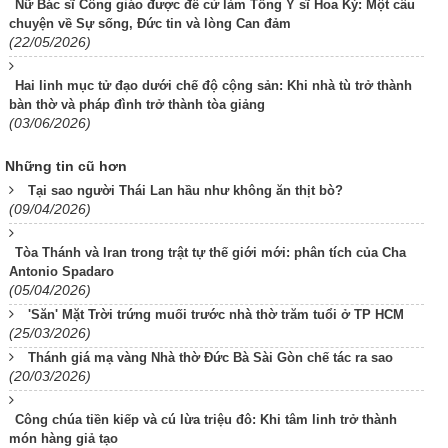
Nữ Bác sĩ Công giáo được đề cử làm Tổng Y sĩ Hoa Kỳ: Một câu
chuyện về Sự sống, Đức tin và lòng Can đảm
(22/05/2026)
Hai linh mục tử đạo dưới chế độ cộng sản: Khi nhà tù trở thành
bàn thờ và pháp đình trở thành tòa giảng
(03/06/2026)
Những tin cũ hơn
Tại sao người Thái Lan hầu như không ăn thịt bò?
(09/04/2026)
Tòa Thánh và Iran trong trật tự thế giới mới: phân tích của Cha
Antonio Spadaro
(05/04/2026)
'Săn' Mặt Trời trứng muối trước nhà thờ trăm tuổi ở TP HCM
(25/03/2026)
Thánh giá mạ vàng Nhà thờ Đức Bà Sài Gòn chế tác ra sao
(20/03/2026)
Công chúa tiền kiếp và cú lừa triệu đô: Khi tâm linh trở thành
món hàng giả tạo