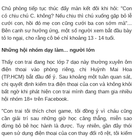
Chủ phòng tiếp tục thúc đẩy màn kết đôi khi hỏi: "Con
có chịu chú C. không? Nếu chịu thì chú xuống gặp bỏ lễ
cưới con, hồi đó mẹ con cũng cưới ba con sớm mà"...
Bên cạnh sự hưởng ứng, một số người xem bắt đầu bày
tỏ lo ngại, cho rằng cô bé chỉ khoảng 13 - 14 tuổi.
Những hội nhóm dạy làm... người lớn
Thấy con trai đang học lớp 7 dạo này thường xuyên ôm
điện thoại vào phòng riêng, chị Huỳnh Mai Hoa
(TP.HCM) bắt đầu để ý. Sau khoảng một tuần quan sát,
chị quyết định kiểm tra điện thoại của con và không khỏi
bất ngờ khi phát hiện con trai mình đang tham gia nhiều
hội nhóm 18+ trên Facebook.
"Con trai tôi thích chơi game, tôi đồng ý vì cháu cũng
cần giải trí sau những giờ học căng thẳng, miễn sao
đừng bỏ bê học hành là được. Tuy nhiên, gần đây thói
quen sử dụng điện thoại của con thay đổi rõ rệt, tôi kiểm