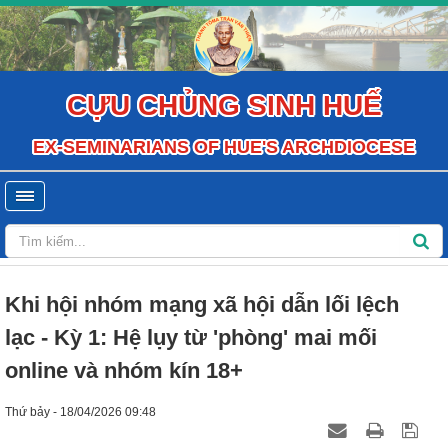
CỰU CHỦNG SINH HUẾ
EX-SEMINARIANS OF HUE'S ARCHDIOCESE
Khi hội nhóm mạng xã hội dẫn lối lệch
lạc - Kỳ 1: Hệ lụy từ 'phòng' mai mối
online và nhóm kín 18+
Thứ bảy - 18/04/2026 09:48