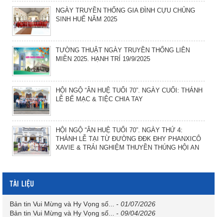
NGÀY TRUYỀN THỐNG GIA ĐÌNH CỰU CHỦNG
SINH HUẾ NĂM 2025
TƯỜNG THUẬT NGÀY TRUYỀN THỐNG LIÊN
MIỀN 2025. HẠNH TRÍ 19/9/2025
HỘI NGỘ “ÂN HUỆ TUỔI 70”. NGÀY CUỐI: THÁNH
LỄ BẾ MẠC & TIỆC CHIA TAY
HỘI NGỘ “ÂN HUỆ TUỔI 70”. NGÀY THỨ 4:
THÁNH LỄ TẠI TỪ ĐƯỜNG ĐĐK ĐHY PHANXICÔ
XAVIE & TRẢI NGHIỆM THUYỀN THÚNG HỘI AN
TÀI LIỆU
Bản tin Vui Mừng và Hy Vọng số...
-
01/07/2026
Bản tin Vui Mừng và Hy Vọng số...
-
09/04/2026