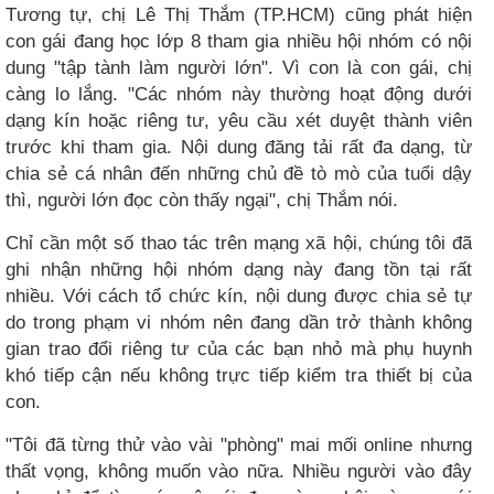
Tương tự, chị Lê Thị Thắm (TP.HCM) cũng phát hiện
con gái đang học lớp 8 tham gia nhiều hội nhóm có nội
dung "tập tành làm người lớn". Vì con là con gái, chị
càng lo lắng. "Các nhóm này thường hoạt động dưới
dạng kín hoặc riêng tư, yêu cầu xét duyệt thành viên
trước khi tham gia. Nội dung đăng tải rất đa dạng, từ
chia sẻ cá nhân đến những chủ đề tò mò của tuổi dậy
thì, người lớn đọc còn thấy ngại", chị Thắm nói.
Chỉ cần một số thao tác trên mạng xã hội, chúng tôi đã
ghi nhận những hội nhóm dạng này đang tồn tại rất
nhiều. Với cách tổ chức kín, nội dung được chia sẻ tự
do trong phạm vi nhóm nên đang dần trở thành không
gian trao đổi riêng tư của các bạn nhỏ mà phụ huynh
khó tiếp cận nếu không trực tiếp kiểm tra thiết bị của
con.
"Tôi đã từng thử vào vài "phòng" mai mối online nhưng
thất vọng, không muốn vào nữa. Nhiều người vào đây