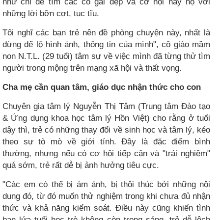
như chỉ để tìm các cô gái đẹp và cơ hội này nọ với
những lời bỡn cợt, tục tĩu.
Tôi nghĩ các bạn trẻ nên đề phòng chuyện này, nhất là
đừng để lộ hình ảnh, thông tin của mình", cô giáo mầm
non N.T.L. (29 tuổi) tâm sự về việc mình đã từng thử tìm
người trong mộng trên mạng xã hội và thất vọng.
Cha mẹ cần quan tâm, giáo dục nhận thức cho con
Chuyên gia tâm lý Nguyễn Thị Tâm (Trung tâm Đào tạo
& Ứng dụng khoa học tâm lý Hồn Việt) cho rằng ở tuổi
dậy thì, trẻ có những thay đổi về sinh học và tâm lý, kéo
theo sự tò mò về giới tính. Đây là đặc điểm bình
thường, nhưng nếu có cơ hội tiếp cận và "trải nghiệm"
quá sớm, trẻ rất dễ bị ảnh hưởng tiêu cực.
"Các em có thể bị ám ảnh, bị thôi thúc bởi những nội
dung đó, từ đó muốn thử nghiệm trong khi chưa đủ nhận
thức và khả năng kiểm soát. Điều này cũng khiến tình
bạn lứa tuổi học trò không còn trong sáng, trẻ dễ lệch