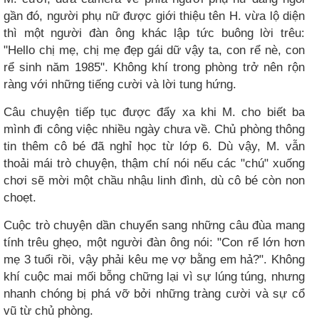
gần đó, người phụ nữ được giới thiệu tên H. vừa lộ diện
thì một người đàn ông khác lập tức buông lời trêu:
"Hello chị mẹ, chị mẹ đẹp gái dữ vậy ta, con rể nè, con
rể sinh năm 1985". Không khí trong phòng trở nên rộn
ràng với những tiếng cười và lời tung hứng.
Câu chuyện tiếp tục được đẩy xa khi M. cho biết ba
mình đi công việc nhiều ngày chưa về. Chủ phòng thông
tin thêm cô bé đã nghỉ học từ lớp 6. Dù vậy, M. vẫn
thoải mái trò chuyện, thậm chí nói nếu các "chú" xuống
chơi sẽ mời một chầu nhậu linh đình, dù cô bé còn non
choẹt.
Cuộc trò chuyện dần chuyển sang những câu đùa mang
tính trêu ghẹo, một người đàn ông nói: "Con rể lớn hơn
mẹ 3 tuổi rồi, vậy phải kêu mẹ vợ bằng em hả?". Không
khí cuộc mai mối bỗng chững lại vì sự lúng túng, nhưng
nhanh chóng bị phá vỡ bởi những tràng cười và sự cổ
vũ từ chủ phòng.