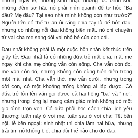
những ngày lễ, những sinh nhật, những lúc bệnh sốt,
những đêm sợ hãi, nó phải nhìn quanh để tự hỏi: “Ba
đâu? Mẹ đâu? Tại sao nhà mình không còn như trước?”
Người lớn có thể tự an ủi rằng chia tay là để bớt đau,
nhưng có những nỗi đau không biến mất, nó chỉ chuyển
từ vai cha mẹ sang đôi vai nhỏ bé của con cái.
Đau nhất không phải là một cuộc hôn nhân kết thúc trên
giấy tờ. Đau nhất là có những đứa trẻ mất cha, mất mẹ
ngay khi cha mẹ chúng vẫn còn sống. Cha vẫn còn đó,
mẹ vẫn còn đó, nhưng không còn cùng hiện diện trong
một mái nhà. Cha vẫn thở, mẹ vẫn cười, nhưng trong
đời con, có một khoảng trống không ai lấp được. Có
đứa trẻ lớn lên vẫn gọi được cả hai tiếng “ba” và “mẹ”,
nhưng trong lòng lại mang cảm giác mình không có một
gia đình trọn vẹn. Có đứa phải học cách chia lịch yêu
thương: tuần này ở với mẹ, tuần sau ở với cha; Tết bên
nội, lễ bên ngoại; sinh nhật thì chia làm hai bữa, nhưng
trái tim nó không biết chia đôi thế nào cho đỡ đau.