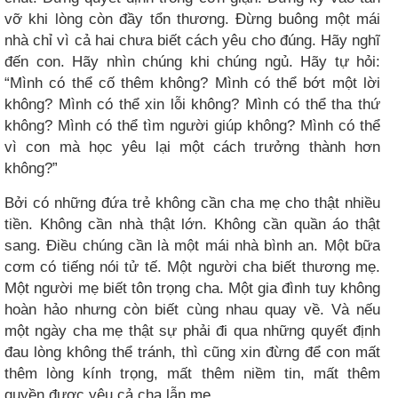
vỡ khi lòng còn đầy tổn thương. Đừng buông một mái
nhà chỉ vì cả hai chưa biết cách yêu cho đúng. Hãy nghĩ
đến con. Hãy nhìn chúng khi chúng ngủ. Hãy tự hỏi:
“Mình có thể cố thêm không? Mình có thể bớt một lời
không? Mình có thể xin lỗi không? Mình có thể tha thứ
không? Mình có thể tìm người giúp không? Mình có thể
vì con mà học yêu lại một cách trưởng thành hơn
không?”
Bởi có những đứa trẻ không cần cha mẹ cho thật nhiều
tiền. Không cần nhà thật lớn. Không cần quần áo thật
sang. Điều chúng cần là một mái nhà bình an. Một bữa
cơm có tiếng nói tử tế. Một người cha biết thương mẹ.
Một người mẹ biết tôn trọng cha. Một gia đình tuy không
hoàn hảo nhưng còn biết cùng nhau quay về. Và nếu
một ngày cha mẹ thật sự phải đi qua những quyết định
đau lòng không thể tránh, thì cũng xin đừng để con mất
thêm lòng kính trọng, mất thêm niềm tin, mất thêm
quyền được yêu cả cha lẫn mẹ.