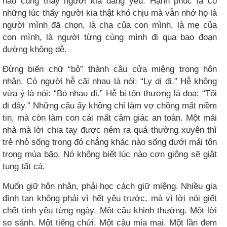
nào cũng thấy người kia đáng yêu. Hạnh phúc là có
những lúc thấy người kia thật khó chịu mà vẫn nhớ họ là
người mình đã chọn, là cha của con mình, là mẹ của
con mình, là người từng cùng mình đi qua bao đoạn
đường không dễ.
Đừng biến chữ “bỏ” thành câu cửa miệng trong hôn
nhân. Có người hễ cãi nhau là nói: “Ly dị đi.” Hễ không
vừa ý là nói: “Bỏ nhau đi.” Hễ bị tổn thương là dọa: “Tôi
đi đây.” Những câu ấy không chỉ làm vợ chồng mất niềm
tin, mà còn làm con cái mất cảm giác an toàn. Một mái
nhà mà lời chia tay được ném ra quá thường xuyên thì
trẻ nhỏ sống trong đó chẳng khác nào sống dưới mái tôn
trong mùa bão. Nó không biết lúc nào cơn giông sẽ giật
tung tất cả.
Muốn giữ hôn nhân, phải học cách giữ miệng. Nhiều gia
đình tan không phải vì hết yêu trước, mà vì lời nói giết
chết tình yêu từng ngày. Một câu khinh thường. Một lời
so sánh. Một tiếng chửi. Một câu mỉa mai. Một lần đem