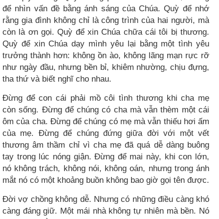
để nhìn vấn đề bằng ánh sáng của Chúa. Quỳ để nhớ
rằng gia đình không chỉ là công trình của hai người, mà
còn là ơn gọi. Quỳ để xin Chúa chữa cái tôi bị thương.
Quỳ để xin Chúa dạy mình yêu lại bằng một tình yêu
trưởng thành hơn: không ồn ào, không lãng mạn rực rỡ
như ngày đầu, nhưng bền bỉ, khiêm nhường, chịu đựng,
tha thứ và biết nghĩ cho nhau.
Đừng để con cái phải mồ côi tình thương khi cha mẹ
còn sống. Đừng để chúng có cha mà vẫn thèm một cái
ôm của cha. Đừng để chúng có mẹ mà vẫn thiếu hơi ấm
của mẹ. Đừng để chúng đứng giữa đời với một vết
thương âm thầm chỉ vì cha mẹ đã quá dễ dàng buông
tay trong lúc nóng giận. Đừng để mai này, khi con lớn,
nó không trách, không nói, không oán, nhưng trong ánh
mắt nó có một khoảng buồn không bao giờ gọi tên được.
Đời vợ chồng không dễ. Nhưng có những điều càng khó
càng đáng giữ. Một mái nhà không tự nhiên mà bền. Nó