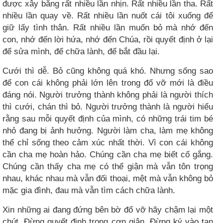
được xây bằng rất nhiều lần nhịn. Rất nhiều lần tha. Rất
nhiều lần quay về. Rất nhiều lần nuốt cái tôi xuống để
giữ lấy tình thân. Rất nhiều lần muốn bỏ mà nhớ đến
con, nhớ đến lời hứa, nhớ đến Chúa, rồi quyết định ở lại
để sửa mình, để chữa lành, để bắt đầu lại.
Cưới thì dễ. Bỏ cũng không quá khó. Nhưng sống sao
để con cái không phải lớn lên trong đổ vỡ mới là điều
đáng nói. Người trưởng thành không phải là người thích
thì cưới, chán thì bỏ. Người trưởng thành là người hiểu
rằng sau mỗi quyết định của mình, có những trái tim bé
nhỏ đang bị ảnh hưởng. Người làm cha, làm mẹ không
thể chỉ sống theo cảm xúc nhất thời. Vì con cái không
cần cha mẹ hoàn hảo. Chúng cần cha mẹ biết cố gắng.
Chúng cần thấy cha mẹ có thể giận mà vẫn tôn trọng
nhau, khác nhau mà vẫn đối thoại, mệt mà vẫn không bỏ
mặc gia đình, đau mà vẫn tìm cách chữa lành.
Xin những ai đang đứng bên bờ đổ vỡ hãy chậm lại một
chút. Đừng quyết định trong cơn giận. Đừng ký vào tan