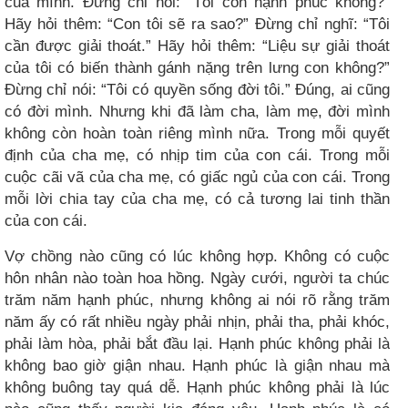
của mình. Đừng chỉ hỏi: “Tôi còn hạnh phúc không?”
Hãy hỏi thêm: “Con tôi sẽ ra sao?” Đừng chỉ nghĩ: “Tôi
cần được giải thoát.” Hãy hỏi thêm: “Liệu sự giải thoát
của tôi có biến thành gánh nặng trên lưng con không?”
Đừng chỉ nói: “Tôi có quyền sống đời tôi.” Đúng, ai cũng
có đời mình. Nhưng khi đã làm cha, làm mẹ, đời mình
không còn hoàn toàn riêng mình nữa. Trong mỗi quyết
định của cha mẹ, có nhịp tim của con cái. Trong mỗi
cuộc cãi vã của cha mẹ, có giấc ngủ của con cái. Trong
mỗi lời chia tay của cha mẹ, có cả tương lai tinh thần
của con cái.
Vợ chồng nào cũng có lúc không hợp. Không có cuộc
hôn nhân nào toàn hoa hồng. Ngày cưới, người ta chúc
trăm năm hạnh phúc, nhưng không ai nói rõ rằng trăm
năm ấy có rất nhiều ngày phải nhịn, phải tha, phải khóc,
phải làm hòa, phải bắt đầu lại. Hạnh phúc không phải là
không bao giờ giận nhau. Hạnh phúc là giận nhau mà
không buông tay quá dễ. Hạnh phúc không phải là lúc