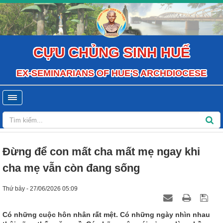
CỰU CHỦNG SINH HUẾ
EX-SEMINARIANS OF HUE'S ARCHDIOCESE
Đừng để con mất cha mất mẹ ngay khi
cha mẹ vẫn còn đang sống
Thứ bảy - 27/06/2026 05:09
Có những cuộc hôn nhân rất mệt. Có những ngày nhìn nhau