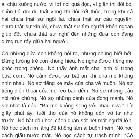
ai chịu xuống nước, vì lời nói quá độc, vì giận thì đòi bỏ,
buồn thì đòi đi, thất vọng thì đòi kết thúc, trong khi cả
hai chưa thật sự ngồi lại, chưa thật sự cầu nguyện,
chưa thật sự xin lỗi, chưa thật sự tìm người khôn ngoan
giúp đỡ, chưa thật sự nghĩ đến những đứa con đang
đứng run rẩy giữa hai người.
Có những đứa con không nói ra, nhưng chúng biết hết.
Đừng tưởng trẻ con không hiểu. Nó nghe được tiếng mẹ
khóc trong phòng. Nó thấy ánh mắt cha lạnh đi trong
bữa cơm. Nó cảm được sự bất an khi cha mẹ không
nhìn nhau. Nó sợ tiếng xe máy của cha về muộn. Nó sợ
tiếng điện thoại của mẹ reo ban đêm. Nó sợ những câu
nói nửa chừng. Nó sợ những cánh cửa đóng mạnh. Nó
sợ nhất là câu: “Ba mẹ không sống với nhau nữa.” Từ
giây phút ấy, tuổi thơ của nó không còn vô tư như
trước. Nó bắt đầu học cách quan sát nét mặt người lớn.
Nó học cách im lặng để không làm ai buồn thêm. Nó học
cách giấu nước mắt. Nó học cách tự trách mình: “Có