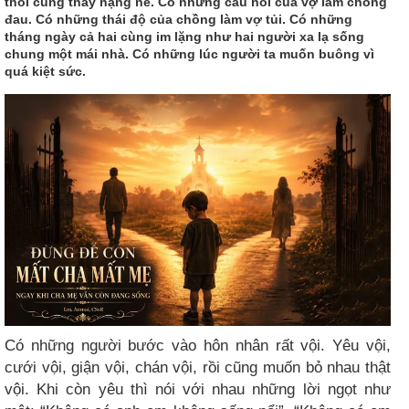
thôi cũng thấy nặng nề. Có những câu nói của vợ làm chồng
đau. Có những thái độ của chồng làm vợ tủi. Có những
tháng ngày cả hai cùng im lặng như hai người xa lạ sống
chung một mái nhà. Có những lúc người ta muốn buông vì
quá kiệt sức.
Có những người bước vào hôn nhân rất vội. Yêu vội,
cưới vội, giận vội, chán vội, rồi cũng muốn bỏ nhau thật
vội. Khi còn yêu thì nói với nhau những lời ngọt như