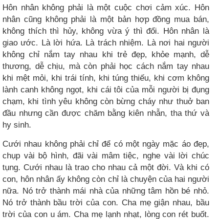
Hôn nhân không phải là một cuộc chơi cảm xúc. Hôn
nhân cũng không phải là một bản hợp đồng mua bán,
không thích thì hủy, không vừa ý thì đổi. Hôn nhân là
giao ước. Là lời hứa. Là trách nhiệm. Là nơi hai người
không chỉ nắm tay nhau khi trẻ đẹp, khỏe mạnh, dễ
thương, dễ chịu, mà còn phải học cách nắm tay nhau
khi mệt mỏi, khi trái tính, khi túng thiếu, khi cơm không
lành canh không ngọt, khi cái tôi của mỗi người bị đụng
chạm, khi tình yêu không còn bừng cháy như thuở ban
đầu nhưng cần được chăm bằng kiên nhẫn, tha thứ và
hy sinh.
Cưới nhau không phải chỉ để có một ngày mặc áo đẹp,
chụp vài bộ hình, đãi vài mâm tiệc, nghe vài lời chúc
tụng. Cưới nhau là trao cho nhau cả một đời. Và khi có
con, hôn nhân ấy không còn chỉ là chuyện của hai người
nữa. Nó trở thành mái nhà của những tâm hồn bé nhỏ.
Nó trở thành bầu trời của con. Cha mẹ giận nhau, bầu
trời của con u ám. Cha mẹ lạnh nhạt, lòng con rét buốt.