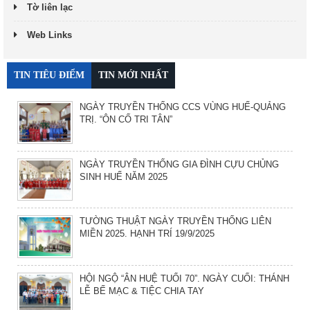
Tờ liên lạc
Web Links
TIN TIÊU ĐIỂM
TIN MỚI NHẤT
NGÀY TRUYỀN THỐNG CCS VÙNG HUẾ-QUẢNG
TRỊ. “ÔN CỐ TRI TÂN”
NGÀY TRUYỀN THỐNG GIA ĐÌNH CỰU CHỦNG
SINH HUẾ NĂM 2025
TƯỜNG THUẬT NGÀY TRUYỀN THỐNG LIÊN
MIỀN 2025. HẠNH TRÍ 19/9/2025
HỘI NGỘ “ÂN HUỆ TUỔI 70”. NGÀY CUỐI: THÁNH
LỄ BẾ MẠC & TIỆC CHIA TAY