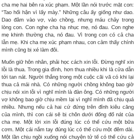
cha mẹ hai bên ra xúc phạm. Một lần nói trước mặt con:
“Tao hối hận vì lấy mày.” Những câu ấy giống như dao.
Dao đâm vào vợ, vào chồng, nhưng máu chảy trong
lòng con. Con nghe cha hạ nhục mẹ, nó đau. Con nghe
mẹ khinh thường cha, nó đau. Vì trong con có cả cha
lẫn mẹ. Khi cha mẹ xúc phạm nhau, con cảm thấy chính
mình cũng bị xé làm đôi.
Muốn giữ hôn nhân, phải học cách xin lỗi. Đừng nghĩ xin
lỗi là thua. Trong gia đình, hơn thua nhiều khi là cửa dẫn
tới tan nát. Người thắng trong một cuộc cãi vã có khi lại
thua cả mái nhà. Có những người chồng không bao giờ
chịu nói xin lỗi vì nghĩ mình là đàn ông. Có những người
vợ không bao giờ chịu mềm lại vì nghĩ mình đã chịu quá
nhiều. Nhưng nếu cả hai cứ đứng trên đỉnh kiêu căng
của mình, thì con cái sẽ bị chôn dưới đống đổ nát của
cha mẹ. Một lời xin lỗi đúng lúc có thể cứu một bữa
cơm. Một cái nắm tay đúng lúc có thể cứu một đêm dài.
Một lần chịu ngồi xuống nói chuyện tử tế có thể cứu cả