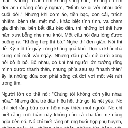
mật: “Không có anh em không sống nổi”, “Không có em
đời anh chẳng còn ý nghĩa”, “Mình sẽ đi với nhau đến
cuối đời.” Nhưng khi cơm áo, tiền bạc, con cái, trách
nhiệm, bệnh tật, mệt mỏi, khác biệt tính tình, va chạm
gia đình hai bên bắt đầu kéo đến, thì những lời thề hứa
năm xưa bỗng nhẹ như khói. Một câu nói đau lòng được
buông ra: “Không hợp thì bỏ.” Nghe thì đơn giản. Nói thì
dễ. Ký một tờ giấy cũng không quá khó. Dọn ra khỏi nhà
cũng chỉ mất vài ngày. Nhưng đâu phải cứ cưới xong
nói bỏ là bỏ. Bỏ nhau, có khi hai người lớn tưởng rằng
mình được thanh thản, nhưng phía sau sự “thanh thản”
ấy là những đứa con phải sống cả đời với một vết nứt
trong tim.
Người lớn có thể nói: “Chúng tôi không còn yêu nhau
nữa.” Nhưng đứa trẻ đâu hiểu hết thứ gọi là hết yêu. Nó
chỉ biết rằng bữa cơm hôm nay thiếu một người. Nó chỉ
biết rằng cuối tuần này không còn cả cha lẫn mẹ cùng
ngồi bên nó. Nó chỉ biết rằng những buổi họp phụ huynh,