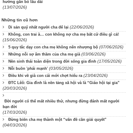
hướng gắn bó lâu dài
(13/07/2026)
Những tin cũ hơn
(22/06/2026)
Di sản quý nhất người cha để lại
Không, con trai à… con không nợ cha mẹ bất cứ điều gì cả!
(15/06/2026)
(07/06/2026)
5 quy tắc dạy con cha mẹ không nên nhượng bộ
(03/06/2026)
Những nỗi sợ âm thầm của cha mẹ già
(17/05/2026)
Nền sinh thái toàn diện trong đời sống gia đình
(03/05/2026)
Nỗi buồn 'phái mạnh'
(23/04/2026)
Điều khi về già con cái mới chợt hiểu ra
ĐTC Lêô: Gia đình là nền tảng xã hội và là “Giáo hội tại gia”
(20/03/2026)
Đời người có thể mất nhiều thứ, nhưng đừng đánh mất người
bạn đời
(17/03/2026)
Đừng biến cha mẹ thành một “vấn đề cần giải quyết”
(04/03/2026)