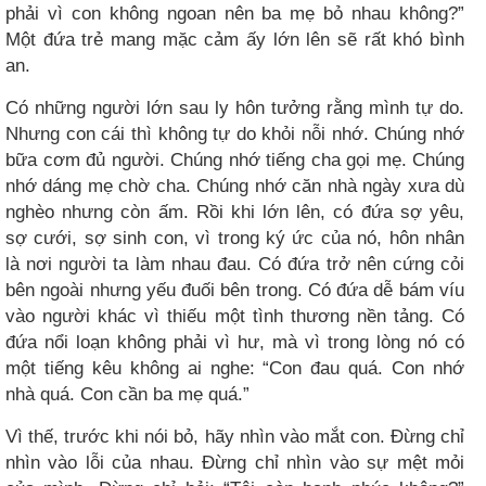
phải vì con không ngoan nên ba mẹ bỏ nhau không?”
Một đứa trẻ mang mặc cảm ấy lớn lên sẽ rất khó bình
an.
Có những người lớn sau ly hôn tưởng rằng mình tự do.
Nhưng con cái thì không tự do khỏi nỗi nhớ. Chúng nhớ
bữa cơm đủ người. Chúng nhớ tiếng cha gọi mẹ. Chúng
nhớ dáng mẹ chờ cha. Chúng nhớ căn nhà ngày xưa dù
nghèo nhưng còn ấm. Rồi khi lớn lên, có đứa sợ yêu,
sợ cưới, sợ sinh con, vì trong ký ức của nó, hôn nhân
là nơi người ta làm nhau đau. Có đứa trở nên cứng cỏi
bên ngoài nhưng yếu đuối bên trong. Có đứa dễ bám víu
vào người khác vì thiếu một tình thương nền tảng. Có
đứa nổi loạn không phải vì hư, mà vì trong lòng nó có
một tiếng kêu không ai nghe: “Con đau quá. Con nhớ
nhà quá. Con cần ba mẹ quá.”
Vì thế, trước khi nói bỏ, hãy nhìn vào mắt con. Đừng chỉ
nhìn vào lỗi của nhau. Đừng chỉ nhìn vào sự mệt mỏi