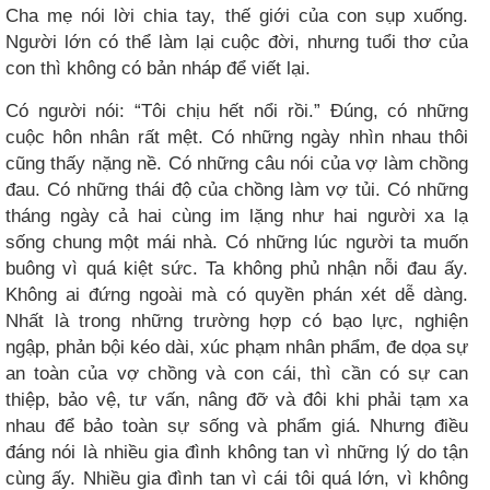
Cha mẹ nói lời chia tay, thế giới của con sụp xuống.
Người lớn có thể làm lại cuộc đời, nhưng tuổi thơ của
con thì không có bản nháp để viết lại.
Có người nói: “Tôi chịu hết nổi rồi.” Đúng, có những
cuộc hôn nhân rất mệt. Có những ngày nhìn nhau thôi
cũng thấy nặng nề. Có những câu nói của vợ làm chồng
đau. Có những thái độ của chồng làm vợ tủi. Có những
tháng ngày cả hai cùng im lặng như hai người xa lạ
sống chung một mái nhà. Có những lúc người ta muốn
buông vì quá kiệt sức. Ta không phủ nhận nỗi đau ấy.
Không ai đứng ngoài mà có quyền phán xét dễ dàng.
Nhất là trong những trường hợp có bạo lực, nghiện
ngập, phản bội kéo dài, xúc phạm nhân phẩm, đe dọa sự
an toàn của vợ chồng và con cái, thì cần có sự can
thiệp, bảo vệ, tư vấn, nâng đỡ và đôi khi phải tạm xa
nhau để bảo toàn sự sống và phẩm giá. Nhưng điều
đáng nói là nhiều gia đình không tan vì những lý do tận
cùng ấy. Nhiều gia đình tan vì cái tôi quá lớn, vì không