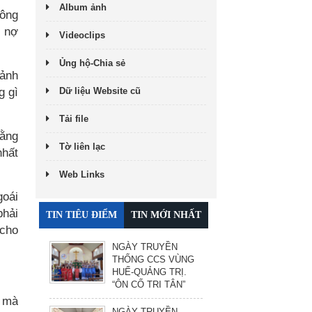
Album ảnh
hông
c nợ
Videoclips
Ủng hộ-Chia sẻ
oảnh
g gì
Dữ liệu Website cũ
Tải file
đằng
Tờ liên lạc
nhất
Web Links
goái
phải
TIN TIÊU ĐIỂM
TIN MỚI NHẤT
 cho
NGÀY TRUYỀN
THỐNG CCS VÙNG
HUẾ-QUẢNG TRỊ.
“ÔN CỐ TRI TÂN”
ơ mà
NGÀY TRUYỀN