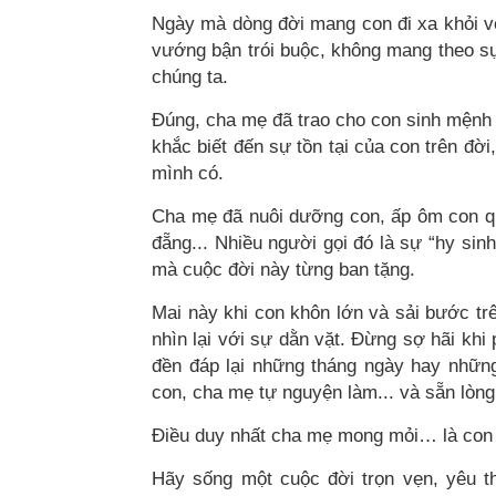
Ngày mà dòng đời mang con đi xa khỏi v
vướng bận trói buộc, không mang theo sự
chúng ta.
Đúng, cha mẹ đã trao cho con sinh mệnh 
khắc biết đến sự tồn tại của con trên đờ
mình có.
Cha mẹ đã nuôi dưỡng con, ấp ôm con q
đẵng... Nhiều người gọi đó là sự “hy sin
mà cuộc đời này từng ban tặng.
Mai này khi con khôn lớn và sải bước t
nhìn lại với sự dằn vặt. Đừng sợ hãi khi
đền đáp lại những tháng ngày hay nhữn
con, cha mẹ tự nguyện làm... và sẵn lòng
Điều duy nhất cha mẹ mong mỏi… là con 
Hãy sống một cuộc đời trọn vẹn, yêu 