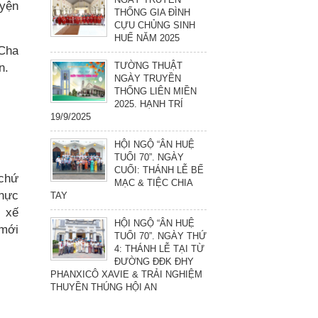
uyện
THỐNG GIA ĐÌNH
CỰU CHỦNG SINH
HUẾ NĂM 2025
 Cha
TƯỜNG THUẬT
n.
NGÀY TRUYỀN
THỐNG LIÊN MIỀN
2025. HẠNH TRÍ
19/9/2025
HỘI NGỘ “ÂN HUỆ
TUỔI 70”. NGÀY
CUỐI: THÁNH LỄ BẾ
 chứ
MẠC & TIỆC CHIA
thực
TAY
i xế
HỘI NGỘ “ÂN HUỆ
 mới
TUỔI 70”. NGÀY THỨ
4: THÁNH LỄ TẠI TỪ
ĐƯỜNG ĐĐK ĐHY
PHANXICÔ XAVIE & TRẢI NGHIỆM
THUYỀN THÚNG HỘI AN