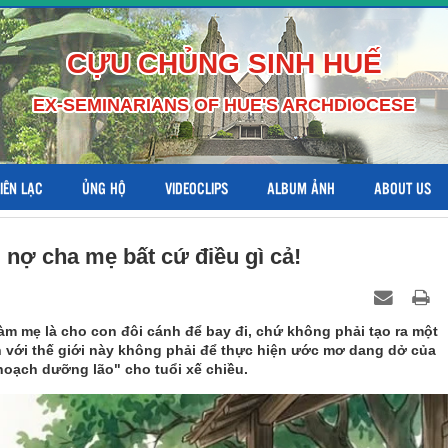
CỰU CHỦNG SINH HUẾ
EX-SEMINARIANS OF HUE'S ARCHDIOCESE
LIÊN LẠC
ỦNG HỘ
VIDEOCLIPS
ALBUM ẢNH
ABOUT US
 nợ cha mẹ bất cứ điều gì cả!
m mẹ là cho con đôi cánh để bay đi, chứ không phải tạo ra một
ến với thế giới này không phải để thực hiện ước mơ dang dở của
hoạch dưỡng lão" cho tuổi xế chiều.