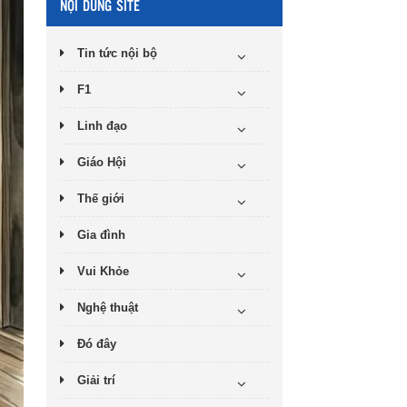
NỘI DUNG SITE
Tin tức nội bộ
F1
Linh đạo
Giáo Hội
Thế giới
Gia đình
Vui Khỏe
Nghệ thuật
Đó đây
Giải trí