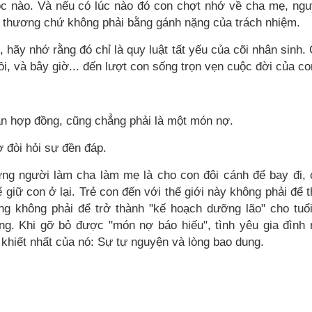
ộc nào. Và nếu có lúc nào đó con chợt nhớ về cha mẹ, ng
 thương chứ không phải bằng gánh nặng của trách nhiệm.
 hãy nhớ rằng đó chỉ là quy luật tất yếu của cõi nhân sinh.
i, và bây giờ... đến lượt con sống trọn vẹn cuộc đời của co
ản hợp đồng, cũng chẳng phải là một món nợ.
 đòi hỏi sự đền đáp.
ng người làm cha làm mẹ là cho con đôi cánh để bay đi,
 giữ con ở lại. Trẻ con đến với thế giới này không phải để 
g không phải để trở thành "kế hoạch dưỡng lão" cho tuổ
ng. Khi gỡ bỏ được "món nợ báo hiếu", tình yêu gia đình
khiết nhất của nó: Sự tự nguyện và lòng bao dung.