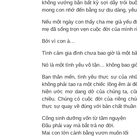
không vướng bận bất kỳ sợi dây trói bu
mong con nhớ đến bằng sự dịu dàng, yêu
Nếu một ngày con thấy cha mẹ già yếu đi,
mẹ đã sống trọn vẹn cuộc đời của mình rồ
Bởi vì con à…
Tình cảm gia đình chưa bao giờ là một b
Nó là một tình yêu vô tận… không bao giờ
Bạn thân mến, tình yêu thực sự của nhữ
không phải tạo ra một chiếc lồng êm ái để
hiện ước mơ dang dở của chúng ta, cũn
chiều. Chúng có cuộc đời của riêng chú
thực sự quay về đúng với bản chất thuần 
Công sinh dưỡng vốn từ tâm nguyện
Đâu phải vay mà bắt trả nợ đời.
Mai con lớn cánh bằng vươn muôn lối