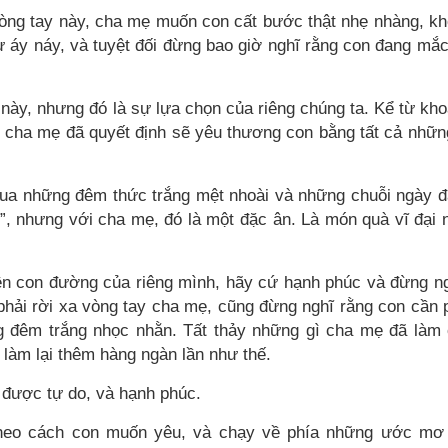
òng tay này, cha mẹ muốn con cất bước thật nhẹ nhàng, k
 áy náy, và tuyệt đối đừng bao giờ nghĩ rằng con đang mắ
này, nhưng đó là sự lựa chọn của riêng chúng ta. Kể từ kh
i, cha mẹ đã quyết định sẽ yêu thương con bằng tất cả nhữn
ua những đêm thức trắng mệt nhoài và những chuỗi ngày 
h”, nhưng với cha mẹ, đó là một đặc ân. Là món quà vĩ đại 
rên con đường của riêng mình, hãy cứ hạnh phúc và đừng n
 phải rời xa vòng tay cha mẹ, cũng đừng nghĩ rằng con cần 
g đêm trắng nhọc nhằn. Tất thảy những gì cha mẹ đã làm
 làm lại thêm hàng ngàn lần như thế.
được tự do, và hạnh phúc.
theo cách con muốn yêu, và chạy về phía những ước m