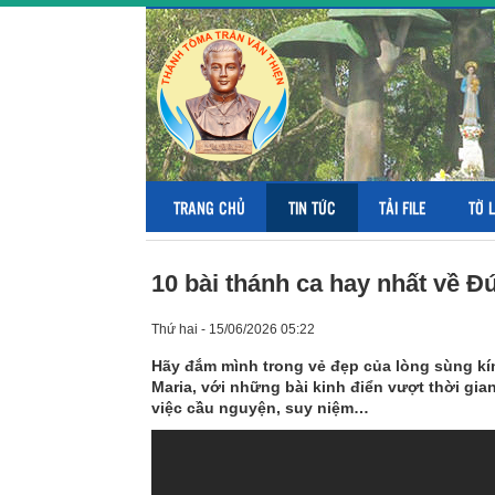
TRANG CHỦ
TIN TỨC
TẢI FILE
TỜ 
10 bài thánh ca hay nhất về Đ
Thứ hai - 15/06/2026 05:22
Hãy đắm mình trong vẻ đẹp của lòng sùng kín
Maria, với những bài kinh điển vượt thời gi
việc cầu nguyện, suy niệm…