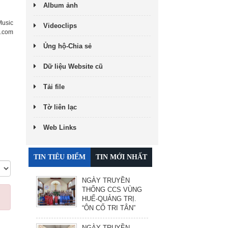
Album ảnh
Music
Videoclips
.com
Ủng hộ-Chia sẻ
Dữ liệu Website cũ
Tải file
Tờ liên lạc
Web Links
TIN TIÊU ĐIỂM
TIN MỚI NHẤT
NGÀY TRUYỀN
THỐNG CCS VÙNG
HUẾ-QUẢNG TRỊ.
“ÔN CỐ TRI TÂN”
NGÀY TRUYỀN