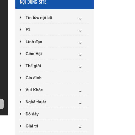
NỘI DUNG SITE
Tin tức nội bộ
F1
Linh đạo
Giáo Hội
Thế giới
Gia đình
Vui Khỏe
Nghệ thuật
Đó đây
Giải trí