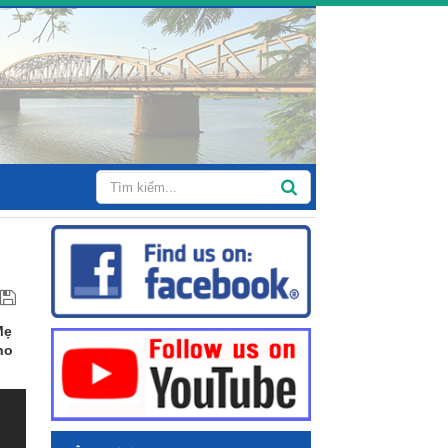
Mẹ
ho