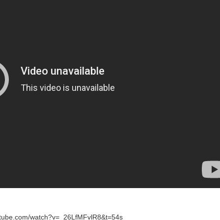
utube.com/watch?v=_26LfMFvlR8&t=54s