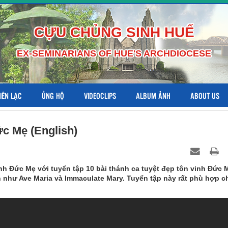
CỰU CHỦNG SINH HUẾ
EX-SEMINARIANS OF HUE'S ARCHDIOCESE
LIÊN LẠC
ỦNG HỘ
VIDEOCLIPS
ALBUM ẢNH
ABOUT US
ức Mẹ (English)
h Đức Mẹ với tuyển tập 10 bài thánh ca tuyệt đẹp tôn vinh Đức 
an như Ave Maria và Immaculate Mary. Tuyển tập này rất phù hợp c