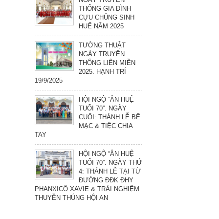
THỐNG GIA ĐÌNH
CỰU CHỦNG SINH
HUẾ NĂM 2025
TƯỜNG THUẬT
NGÀY TRUYỀN
THỐNG LIÊN MIỀN
2025. HẠNH TRÍ
19/9/2025
HỘI NGỘ “ÂN HUỆ
TUỔI 70”. NGÀY
CUỐI: THÁNH LỄ BẾ
MẠC & TIỆC CHIA
TAY
HỘI NGỘ “ÂN HUỆ
TUỔI 70”. NGÀY THỨ
4: THÁNH LỄ TẠI TỪ
ĐƯỜNG ĐĐK ĐHY
PHANXICÔ XAVIE & TRẢI NGHIỆM
THUYỀN THÚNG HỘI AN