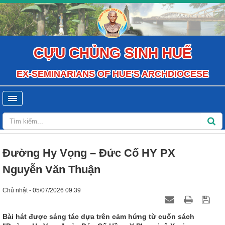
CỰU CHỦNG SINH HUẾ
EX-SEMINARIANS OF HUE'S ARCHDIOCESE
Đường Hy Vọng – Đức Cố HY PX
Nguyễn Văn Thuận
Chủ nhật - 05/07/2026 09:39
Bài hát được sáng tác dựa trên cảm hứng từ cuốn sách