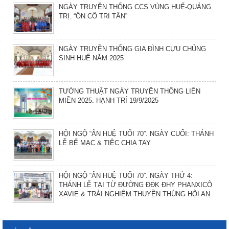
NGÀY TRUYỀN THỐNG CCS VÙNG HUẾ-QUẢNG
TRỊ. “ÔN CỐ TRI TÂN”
NGÀY TRUYỀN THỐNG GIA ĐÌNH CỰU CHỦNG
SINH HUẾ NĂM 2025
TƯỜNG THUẬT NGÀY TRUYỀN THỐNG LIÊN
MIỀN 2025. HẠNH TRÍ 19/9/2025
HỘI NGỘ “ÂN HUỆ TUỔI 70”. NGÀY CUỐI: THÁNH
LỄ BẾ MẠC & TIỆC CHIA TAY
HỘI NGỘ “ÂN HUỆ TUỔI 70”. NGÀY THỨ 4:
THÁNH LỄ TẠI TỪ ĐƯỜNG ĐĐK ĐHY PHANXICÔ
XAVIE & TRẢI NGHIỆM THUYỀN THÚNG HỘI AN