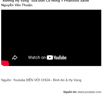
"Đường Hy Vọng" của Đức Cố Hồng Y Phanxicô Xavie
Nguyễn Văn Thuận.
Nguồn: Youtube ĐẾN VỚI CHÚA - Bình An & Hy Vọng
Nguồn tin:
www.youtube.com