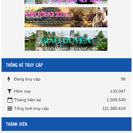
THỐNG KÊ TRUY CẬP
Đang truy cập
98
Hôm nay
133,047
Tháng hiện tại
1,509,549
Tổng lượt truy cập
111,380,618
THÀNH VIÊN