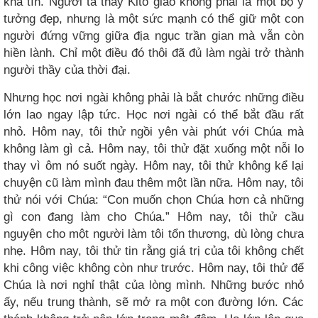
khả tín. Người ta thấy Kitô giáo không phải là một bộ ý
tưởng đẹp, nhưng là một sức mạnh có thể giữ một con
người đứng vững giữa địa ngục trần gian mà vẫn còn
hiền lành. Chỉ một điều đó thôi đã đủ làm ngài trở thành
người thầy của thời đại.
Nhưng học nơi ngài không phải là bắt chước những điều
lớn lao ngay lập tức. Học nơi ngài có thể bắt đầu rất
nhỏ. Hôm nay, tôi thử ngồi yên vài phút với Chúa mà
không làm gì cả. Hôm nay, tôi thử đặt xuống một nỗi lo
thay vì ôm nó suốt ngày. Hôm nay, tôi thử không kể lại
chuyện cũ làm mình đau thêm một lần nữa. Hôm nay, tôi
thử nói với Chúa: “Con muốn chọn Chúa hơn cả những
gì con đang làm cho Chúa.” Hôm nay, tôi thử cầu
nguyện cho một người làm tôi tổn thương, dù lòng chưa
nhẹ. Hôm nay, tôi thử tin rằng giá trị của tôi không chết
khi công việc không còn như trước. Hôm nay, tôi thử để
Chúa là nơi nghỉ thật của lòng mình. Những bước nhỏ
ấy, nếu trung thành, sẽ mở ra một con đường lớn. Các