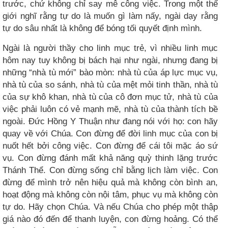
trước, chứ không chỉ say mê công việc. Trong một thế
giới nghĩ rằng tự do là muốn gì làm nấy, ngài dạy rằng
tự do sâu nhất là không để bóng tối quyết định mình.
Ngài là người thầy cho linh mục trẻ, vì nhiều linh mục
hôm nay tuy không bị bách hại như ngài, nhưng đang bị
những “nhà tù mới” bào mòn: nhà tù của áp lực mục vụ,
nhà tù của so sánh, nhà tù của mệt mỏi tinh thần, nhà tù
của sự khô khan, nhà tù của cô đơn mục tử, nhà tù của
việc phải luôn có vẻ mạnh mẽ, nhà tù của thành tích bề
ngoài. Đức Hồng Y Thuận như đang nói với họ: con hãy
quay về với Chúa. Con đừng để đời linh mục của con bị
nuốt hết bởi công việc. Con đừng để cái tôi mặc áo sứ
vụ. Con đừng đánh mất khả năng quỳ thinh lặng trước
Thánh Thể. Con đừng sống chỉ bằng lịch làm việc. Con
đừng để mình trở nên hiệu quả mà không còn bình an,
hoạt động mà không còn nội tâm, phục vụ mà không còn
tự do. Hãy chọn Chúa. Và nếu Chúa cho phép một thập
giá nào đó đến để thanh luyện, con đừng hoảng. Có thể