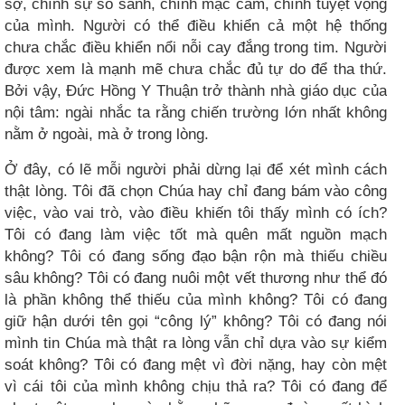
sợ, chính sự so sánh, chính mặc cảm, chính tuyệt vọng
của mình. Người có thể điều khiển cả một hệ thống
chưa chắc điều khiển nổi nỗi cay đắng trong tim. Người
được xem là mạnh mẽ chưa chắc đủ tự do để tha thứ.
Bởi vậy, Đức Hồng Y Thuận trở thành nhà giáo dục của
nội tâm: ngài nhắc ta rằng chiến trường lớn nhất không
nằm ở ngoài, mà ở trong lòng.
Ở đây, có lẽ mỗi người phải dừng lại để xét mình cách
thật lòng. Tôi đã chọn Chúa hay chỉ đang bám vào công
việc, vào vai trò, vào điều khiến tôi thấy mình có ích?
Tôi có đang làm việc tốt mà quên mất nguồn mạch
không? Tôi có đang sống đạo bận rộn mà thiếu chiều
sâu không? Tôi có đang nuôi một vết thương như thể đó
là phần không thể thiếu của mình không? Tôi có đang
giữ hận dưới tên gọi “công lý” không? Tôi có đang nói
mình tin Chúa mà thật ra lòng vẫn chỉ dựa vào sự kiểm
soát không? Tôi có đang mệt vì đời nặng, hay còn mệt
vì cái tôi của mình không chịu thả ra? Tôi có đang để