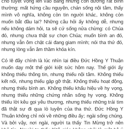
cho tuyệt vọng len vào bằng những con đường rất bình
thường: mất hứng cầu nguyện, chán sống nội tâm, thấy
mình vô nghĩa, không còn tin người khác, không còn
muốn bắt đầu lại? Những câu hỏi ấy không dễ, nhưng
nếu không dám hỏi, ta sẽ cứ sống nửa chừng: có Chúa
đó, nhưng chưa thật sự chọn Chúa; muốn bình an đó,
nhưng vẫn ôm chặt cái đang giam mình; nói tha thứ đó,
nhưng lòng vẫn âm thầm khóa kín.
Có lẽ đây chính là lúc nhìn lại điều Đức Hồng Y Thuận
muốn dạy một thế giới kiệt sức hôm nay. Thế giới ấy
không thiếu thông tin, nhưng thiếu nội tâm. Không thiếu
kết nối, nhưng thiếu gặp gỡ thật. Không thiếu hoạt động,
nhưng thiếu bình an. Không thiếu khẩu hiệu về hy vọng,
nhưng thiếu những chứng nhân sống hy vọng. Không
thiếu lời kêu gọi yêu thương, nhưng thiếu những trái tim
đã thật sự đi qua lò luyện của tha thứ. Đức Hồng Y
Thuận không chỉ nói về những điều ấy; ngài sống chúng.
Và bởi vậy, nơi ngài, người ta thấy Tin Mừng trở nên