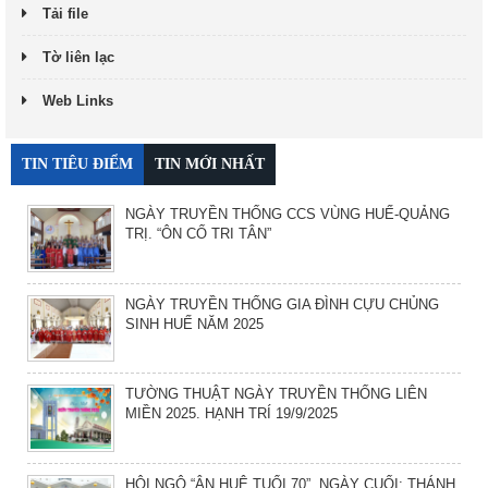
Tải file
Tờ liên lạc
Web Links
TIN TIÊU ĐIỂM
TIN MỚI NHẤT
NGÀY TRUYỀN THỐNG CCS VÙNG HUẾ-QUẢNG
TRỊ. “ÔN CỐ TRI TÂN”
NGÀY TRUYỀN THỐNG GIA ĐÌNH CỰU CHỦNG
SINH HUẾ NĂM 2025
TƯỜNG THUẬT NGÀY TRUYỀN THỐNG LIÊN
MIỀN 2025. HẠNH TRÍ 19/9/2025
HỘI NGỘ “ÂN HUỆ TUỔI 70”. NGÀY CUỐI: THÁNH