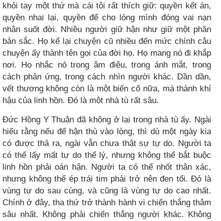
khỏi tay một thứ mà cái tôi rất thích giữ: quyền kết án,
quyền nhai lại, quyền để cho lòng mình đóng vai nạn
nhân suốt đời. Nhiều người giữ hận như giữ một phần
bản sắc. Họ kể lại chuyện cũ nhiều đến mức chính câu
chuyện ấy thành tên gọi của đời họ. Họ mang nó đi khắp
nơi. Họ nhắc nó trong âm điệu, trong ánh mắt, trong
cách phản ứng, trong cách nhìn người khác. Dần dần,
vết thương không còn là một biến cố nữa, mà thành khí
hậu của linh hồn. Đó là một nhà tù rất sâu.
Đức Hồng Y Thuận đã không ở lại trong nhà tù ấy. Ngài
hiểu rằng nếu để hận thù vào lòng, thì dù một ngày kia
có được thả ra, ngài vẫn chưa thật sự tự do. Người ta
có thể lấy mất tự do thể lý, nhưng không thể bắt buộc
linh hồn phải oán hận. Người ta có thể nhốt thân xác,
nhưng không thể ép trái tim phải trở nên đen tối. Đó là
vùng tự do sau cùng, và cũng là vùng tự do cao nhất.
Chính ở đây, tha thứ trở thành hành vi chiến thắng thâm
sâu nhất. Không phải chiến thắng người khác. Không