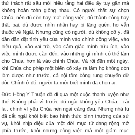
thử thách rất sâu mới hiểu rằng hai điều ấy tuy gần mà
không hoàn toàn giống nhau. Có người thật sự chọn
Chúa, nên dù còn hay mất công việc, dù thành công hay
thất bại, dù được nhìn nhận hay bị lãng quên, họ vẫn
thuộc về Ngài. Nhưng cũng có người, dù không cố ý, đã
dần dần đặt tình yêu của mình vào chính công việc, vào
hiệu quả, vào vai trò, vào cảm giác mình hữu ích, vào
việc mình được cần đến, vào những gì mình có thể làm
cho Chúa, hơn là vào chính Chúa. Và rồi đến một ngày,
khi Chúa cho phép một biến cố xảy ra làm họ không còn
làm được như trước, cả nội tâm bỗng rung chuyển dữ
dội. Chính ở đó, người ta mới biết mình đã chọn ai.
Đức Hồng Y Thuận đã đi qua một cuộc thanh luyện như
thế. Không phải vì trước đó ngài không yêu Chúa. Trái
lại, chính vì yêu Chúa nên ngài càng đau. Nhưng nhà tù
đã cắt ngài khỏi biết bao hình thức bình thường của sứ
vụ, khỏi nhịp điệu của một đời mục tử đang rộng mở
phía trước, khỏi những công việc mà một giám mục