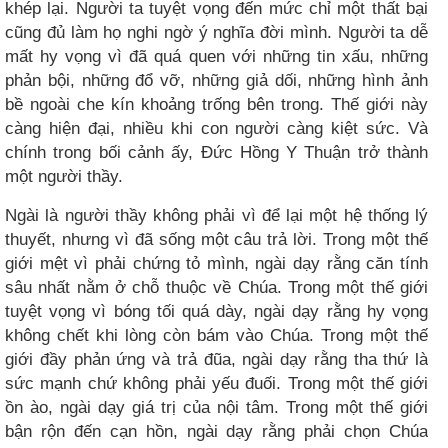
khép lại. Người ta tuyệt vọng đến mức chỉ một thất bại
cũng đủ làm họ nghi ngờ ý nghĩa đời mình. Người ta dễ
mất hy vọng vì đã quá quen với những tin xấu, những
phản bội, những đổ vỡ, những giả dối, những hình ảnh
bề ngoài che kín khoảng trống bên trong. Thế giới này
càng hiện đại, nhiều khi con người càng kiệt sức. Và
chính trong bối cảnh ấy, Đức Hồng Y Thuận trở thành
một người thầy.
Ngài là người thầy không phải vì để lại một hệ thống lý
thuyết, nhưng vì đã sống một câu trả lời. Trong một thế
giới mệt vì phải chứng tỏ mình, ngài dạy rằng căn tính
sâu nhất nằm ở chỗ thuộc về Chúa. Trong một thế giới
tuyệt vọng vì bóng tối quá dày, ngài dạy rằng hy vọng
không chết khi lòng còn bám vào Chúa. Trong một thế
giới đầy phản ứng và trả đũa, ngài dạy rằng tha thứ là
sức mạnh chứ không phải yếu đuối. Trong một thế giới
ồn ào, ngài dạy giá trị của nội tâm. Trong một thế giới
bận rộn đến cạn hồn, ngài dạy rằng phải chọn Chúa