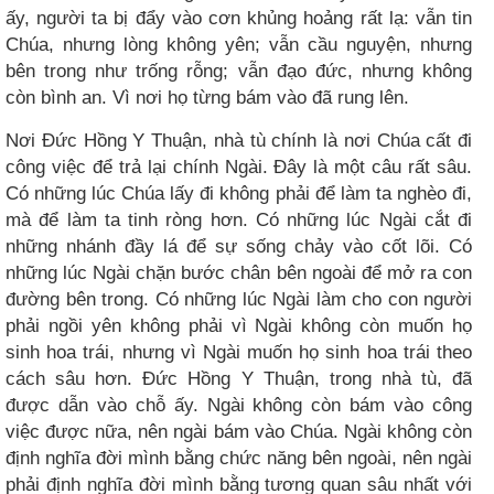
ấy, người ta bị đẩy vào cơn khủng hoảng rất lạ: vẫn tin
Chúa, nhưng lòng không yên; vẫn cầu nguyện, nhưng
bên trong như trống rỗng; vẫn đạo đức, nhưng không
còn bình an. Vì nơi họ từng bám vào đã rung lên.
Nơi Đức Hồng Y Thuận, nhà tù chính là nơi Chúa cất đi
công việc để trả lại chính Ngài. Đây là một câu rất sâu.
Có những lúc Chúa lấy đi không phải để làm ta nghèo đi,
mà để làm ta tinh ròng hơn. Có những lúc Ngài cắt đi
những nhánh đầy lá để sự sống chảy vào cốt lõi. Có
những lúc Ngài chặn bước chân bên ngoài để mở ra con
đường bên trong. Có những lúc Ngài làm cho con người
phải ngồi yên không phải vì Ngài không còn muốn họ
sinh hoa trái, nhưng vì Ngài muốn họ sinh hoa trái theo
cách sâu hơn. Đức Hồng Y Thuận, trong nhà tù, đã
được dẫn vào chỗ ấy. Ngài không còn bám vào công
việc được nữa, nên ngài bám vào Chúa. Ngài không còn
định nghĩa đời mình bằng chức năng bên ngoài, nên ngài
phải định nghĩa đời mình bằng tương quan sâu nhất với