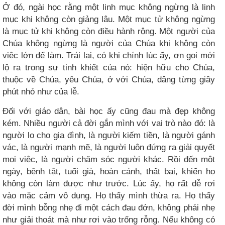
Ở đó, ngài học rằng một linh mục không ngừng là linh
mục khi không còn giảng lâu. Một mục tử không ngừng
là mục tử khi không còn điều hành rộng. Một người của
Chúa không ngừng là người của Chúa khi không còn
việc lớn để làm. Trái lại, có khi chính lúc ấy, ơn gọi mới
lộ ra trong sự tinh khiết của nó: hiện hữu cho Chúa,
thuộc về Chúa, yêu Chúa, ở với Chúa, dâng từng giây
phút nhỏ như của lễ.
Đối với giáo dân, bài học ấy cũng đau mà đẹp không
kém. Nhiều người cả đời gắn mình với vai trò nào đó: là
người lo cho gia đình, là người kiếm tiền, là người gánh
vác, là người mạnh mẽ, là người luôn đứng ra giải quyết
mọi việc, là người chăm sóc người khác. Rồi đến một
ngày, bệnh tật, tuổi già, hoàn cảnh, thất bại, khiến họ
không còn làm được như trước. Lúc ấy, họ rất dễ rơi
vào mặc cảm vô dụng. Họ thấy mình thừa ra. Họ thấy
đời mình bỗng nhẹ đi một cách đau đớn, không phải nhẹ
như giải thoát mà như rơi vào trống rỗng. Nếu không có