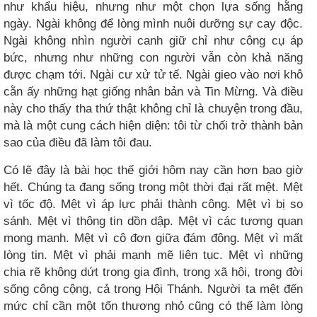
như khẩu hiệu, nhưng như một chọn lựa sống hằng
ngày. Ngài không để lòng mình nuôi dưỡng sự cay độc.
Ngài không nhìn người canh giữ chỉ như công cụ áp
bức, nhưng như những con người vẫn còn khả năng
được chạm tới. Ngài cư xử tử tế. Ngài gieo vào nơi khô
cằn ấy những hạt giống nhân bản và Tin Mừng. Và điều
này cho thấy tha thứ thật không chỉ là chuyện trong đầu,
mà là một cung cách hiện diện: tôi từ chối trở thành bản
sao của điều đã làm tôi đau.
Có lẽ đây là bài học thế giới hôm nay cần hơn bao giờ
hết. Chúng ta đang sống trong một thời đại rất mệt. Mệt
vì tốc độ. Mệt vì áp lực phải thành công. Mệt vì bị so
sánh. Mệt vì thông tin dồn dập. Mệt vì các tương quan
mong manh. Mệt vì cô đơn giữa đám đông. Mệt vì mất
lòng tin. Mệt vì phải mạnh mẽ liên tục. Mệt vì những
chia rẽ không dứt trong gia đình, trong xã hội, trong đời
sống công cộng, cả trong Hội Thánh. Người ta mệt đến
mức chỉ cần một tổn thương nhỏ cũng có thể làm lòng