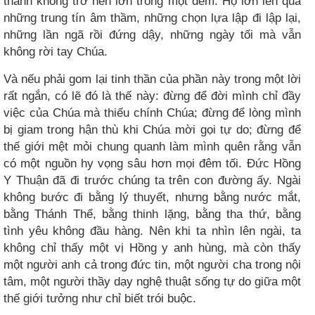
thánh không trở nên lớn trong một đêm. Họ lớn lên qua
những trung tín âm thầm, những chọn lựa lập đi lập lại,
những lần ngã rồi đứng dậy, những ngày tối mà vẫn
không rời tay Chúa.
Và nếu phải gom lại tinh thần của phần này trong một lời
rất ngắn, có lẽ đó là thế này: đừng để đời mình chỉ đầy
việc của Chúa mà thiếu chính Chúa; đừng để lòng mình
bị giam trong hận thù khi Chúa mời gọi tự do; đừng để
thế giới mệt mỏi chung quanh làm mình quên rằng vẫn
có một nguồn hy vọng sâu hơn mọi đêm tối. Đức Hồng
Y Thuận đã đi trước chúng ta trên con đường ấy. Ngài
không bước đi bằng lý thuyết, nhưng bằng nước mắt,
bằng Thánh Thể, bằng thinh lặng, bằng tha thứ, bằng
tình yêu không đầu hàng. Nên khi ta nhìn lên ngài, ta
không chỉ thấy một vị Hồng y anh hùng, mà còn thấy
một người anh cả trong đức tin, một người cha trong nội
tâm, một người thầy dạy nghệ thuật sống tự do giữa một
thế giới tưởng như chỉ biết trói buộc.