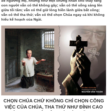
để ngưỡng mộ, nhưng như một chứng nhân cho thấy rằng
con người vẫn có thể không gãy; vẫn có thể sống sáng lên
giữa tối tăm; vẫn có thể giữ lòng hiền lành giữa bất công;
vẫn có thể tha thứ; vẫn có thể chọn Chúa ngay cả khi không
hiểu kế hoạch của Ngài.
CHỌN CHÚA CHỨ KHÔNG CHỈ CHỌN CÔNG
VIỆC CỦA CHÚA, THA THỨ NHƯ ĐỈNH CAO