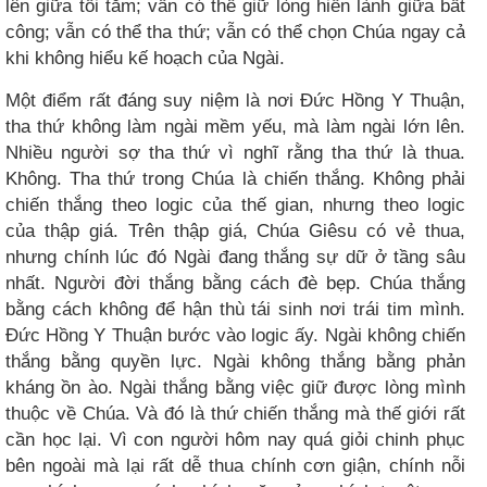
lên giữa tối tăm; vẫn có thể giữ lòng hiền lành giữa bất
công; vẫn có thể tha thứ; vẫn có thể chọn Chúa ngay cả
khi không hiểu kế hoạch của Ngài.
Một điểm rất đáng suy niệm là nơi Đức Hồng Y Thuận,
tha thứ không làm ngài mềm yếu, mà làm ngài lớn lên.
Nhiều người sợ tha thứ vì nghĩ rằng tha thứ là thua.
Không. Tha thứ trong Chúa là chiến thắng. Không phải
chiến thắng theo logic của thế gian, nhưng theo logic
của thập giá. Trên thập giá, Chúa Giêsu có vẻ thua,
nhưng chính lúc đó Ngài đang thắng sự dữ ở tầng sâu
nhất. Người đời thắng bằng cách đè bẹp. Chúa thắng
bằng cách không để hận thù tái sinh nơi trái tim mình.
Đức Hồng Y Thuận bước vào logic ấy. Ngài không chiến
thắng bằng quyền lực. Ngài không thắng bằng phản
kháng ồn ào. Ngài thắng bằng việc giữ được lòng mình
thuộc về Chúa. Và đó là thứ chiến thắng mà thế giới rất
cần học lại. Vì con người hôm nay quá giỏi chinh phục
bên ngoài mà lại rất dễ thua chính cơn giận, chính nỗi