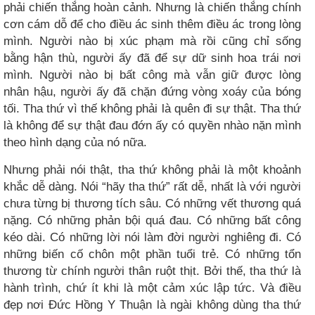
phải chiến thắng hoàn cảnh. Nhưng là chiến thắng chính
cơn cám dỗ để cho điều ác sinh thêm điều ác trong lòng
mình. Người nào bị xúc phạm mà rồi cũng chỉ sống
bằng hận thù, người ấy đã để sự dữ sinh hoa trái nơi
mình. Người nào bị bất công mà vẫn giữ được lòng
nhân hậu, người ấy đã chặn đứng vòng xoáy của bóng
tối. Tha thứ vì thế không phải là quên đi sự thật. Tha thứ
là không để sự thật đau đớn ấy có quyền nhào nặn mình
theo hình dạng của nó nữa.
Nhưng phải nói thật, tha thứ không phải là một khoảnh
khắc dễ dàng. Nói “hãy tha thứ” rất dễ, nhất là với người
chưa từng bị thương tích sâu. Có những vết thương quá
nặng. Có những phản bội quá đau. Có những bất công
kéo dài. Có những lời nói làm đời người nghiêng đi. Có
những biến cố chôn một phần tuổi trẻ. Có những tổn
thương từ chính người thân ruột thịt. Bởi thế, tha thứ là
hành trình, chứ ít khi là một cảm xúc lập tức. Và điều
đẹp nơi Đức Hồng Y Thuận là ngài không dùng tha thứ