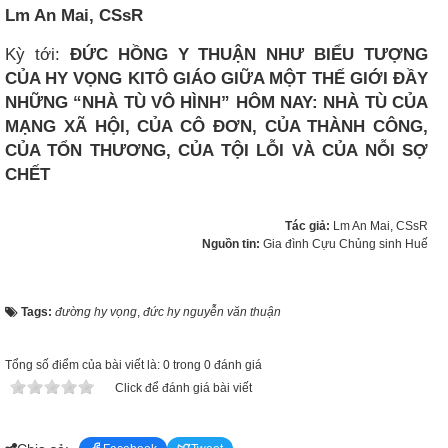
Lm An Mai, CSsR
Kỳ tới:
ĐỨC HỒNG Y THUẬN NHƯ BIỂU TƯỢNG
CỦA HY VỌNG KITÔ GIÁO GIỮA MỘT THẾ GIỚI ĐẦY
NHỮNG “NHÀ TÙ VÔ HÌNH” HÔM NAY: NHÀ TÙ CỦA
MẠNG XÃ HỘI, CỦA CÔ ĐƠN, CỦA THÀNH CÔNG,
CỦA TỔN THƯƠNG, CỦA TỘI LỖI VÀ CỦA NỖI SỢ
CHẾT
Tác giả:
Lm An Mai, CSsR
Nguồn tin:
Gia đình Cựu Chủng sinh Huế
Tags:
đường hy vọng
,
đức hy nguyễn văn thuận
Tổng số điểm của bài viết là: 0 trong 0 đánh giá
Click để đánh giá bài viết