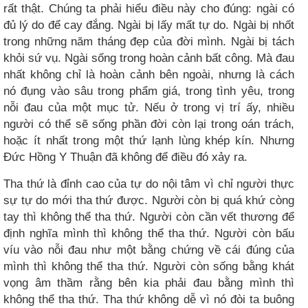
rất thật. Chúng ta phải hiểu điều này cho đúng: ngài có
đủ lý do để cay đắng. Ngài bị lấy mất tự do. Ngài bị nhốt
trong những năm tháng đẹp của đời mình. Ngài bị tách
khỏi sứ vụ. Ngài sống trong hoàn cảnh bất công. Mà đau
nhất không chỉ là hoàn cảnh bên ngoài, nhưng là cách
nó đụng vào sâu trong phẩm giá, trong tình yêu, trong
nỗi đau của một mục tử. Nếu ở trong vị trí ấy, nhiều
người có thể sẽ sống phần đời còn lại trong oán trách,
hoặc ít nhất trong một thứ lạnh lùng khép kín. Nhưng
Đức Hồng Y Thuận đã không để điều đó xảy ra.
Tha thứ là đỉnh cao của tự do nội tâm vì chỉ người thực
sự tự do mới tha thứ được. Người còn bị quá khứ còng
tay thì không thể tha thứ. Người còn cần vết thương để
định nghĩa mình thì không thể tha thứ. Người còn bấu
víu vào nỗi đau như một bằng chứng về cái đúng của
mình thì không thể tha thứ. Người còn sống bằng khát
vọng âm thầm rằng bên kia phải đau bằng mình thì
không thể tha thứ. Tha thứ không dễ vì nó đòi ta buông