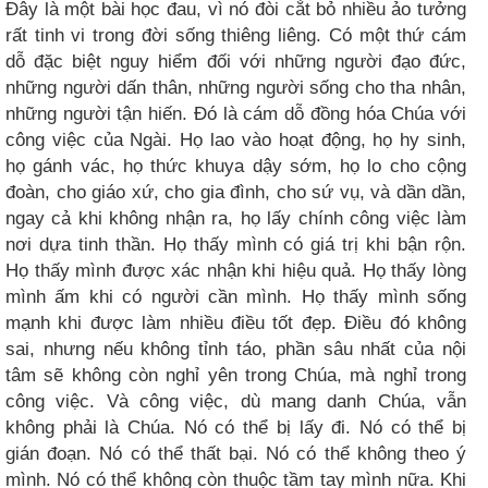
Đây là một bài học đau, vì nó đòi cắt bỏ nhiều ảo tưởng
rất tinh vi trong đời sống thiêng liêng. Có một thứ cám
dỗ đặc biệt nguy hiểm đối với những người đạo đức,
những người dấn thân, những người sống cho tha nhân,
những người tận hiến. Đó là cám dỗ đồng hóa Chúa với
công việc của Ngài. Họ lao vào hoạt động, họ hy sinh,
họ gánh vác, họ thức khuya dậy sớm, họ lo cho cộng
đoàn, cho giáo xứ, cho gia đình, cho sứ vụ, và dần dần,
ngay cả khi không nhận ra, họ lấy chính công việc làm
nơi dựa tinh thần. Họ thấy mình có giá trị khi bận rộn.
Họ thấy mình được xác nhận khi hiệu quả. Họ thấy lòng
mình ấm khi có người cần mình. Họ thấy mình sống
mạnh khi được làm nhiều điều tốt đẹp. Điều đó không
sai, nhưng nếu không tỉnh táo, phần sâu nhất của nội
tâm sẽ không còn nghỉ yên trong Chúa, mà nghỉ trong
công việc. Và công việc, dù mang danh Chúa, vẫn
không phải là Chúa. Nó có thể bị lấy đi. Nó có thể bị
gián đoạn. Nó có thể thất bại. Nó có thể không theo ý
mình. Nó có thể không còn thuộc tầm tay mình nữa. Khi