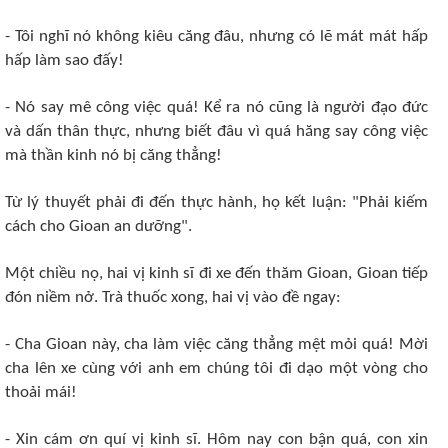
- Tôi nghĩ nó không kiêu căng đâu, nhưng có lẽ mát mát hấp
hấp làm sao đấy!
- Nó say mê công việc quá! Kể ra nó cũng là người đạo đức
và dấn thân thực, nhưng biết đâu vì quá hăng say công việc
mà thần kinh nó bị căng thẳng!
Từ lý thuyết phải đi đến thực hành, họ kết luận: "Phải kiếm
cách cho Gioan an dưỡng".
Một chiều nọ, hai vị kinh sĩ đi xe đến thăm Gioan, Gioan tiếp
đón niềm nở. Trà thuốc xong, hai vị vào đề ngay:
- Cha Gioan này, cha làm việc căng thẳng mệt mỏi quá! Mời
cha lên xe cùng với anh em chúng tôi đi dạo một vòng cho
thoải mái!
- Xin cám ơn quí vị kinh sĩ. Hôm nay con bận quá, con xin