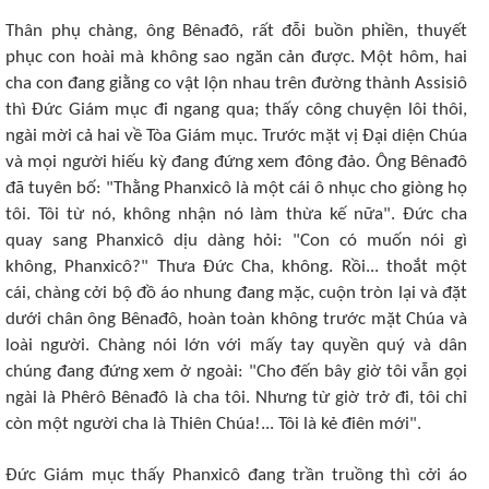
Thân phụ chàng, ông Bênađô, rất đỗi buồn phiền, thuyết
phục con hoài mà không sao ngăn cản được. Một hôm, hai
cha con đang giằng co vật lộn nhau trên đường thành Assisiô
thì Ðức Giám mục đi ngang qua; thấy công chuyện lôi thôi,
ngài mời cả hai về Tòa Giám mục. Trước mặt vị Ðại diện Chúa
và mọi người hiếu kỳ đang đứng xem đông đảo. Ông Bênađô
đã tuyên bố: "Thằng Phanxicô là một cái ô nhục cho giòng họ
tôi. Tôi từ nó, không nhận nó làm thừa kế nữa". Ðức cha
quay sang Phanxicô dịu dàng hỏi: "Con có muốn nói gì
không, Phanxicô?" Thưa Ðức Cha, không. Rồi... thoắt một
cái, chàng cởi bộ đồ áo nhung đang mặc, cuộn tròn lại và đặt
dưới chân ông Bênađô, hoàn toàn không trước mặt Chúa và
loài người. Chàng nói lớn với mấy tay quyền quý và dân
chúng đang đứng xem ở ngoài: "Cho đến bây giờ tôi vẫn gọi
ngài là Phêrô Bênađô là cha tôi. Nhưng từ giờ trở đi, tôi chỉ
còn một người cha là Thiên Chúa!... Tôi là kẻ điên mới".
Ðức Giám mục thấy Phanxicô đang trần truồng thì cởi áo