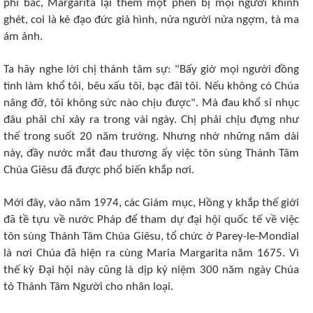
phi bác, Margarita lại thêm một phen bị mọi người khinh
ghét, coi là kẻ đạo đức giả hình, nửa người nửa ngợm, tà ma
ám ảnh.
Ta hãy nghe lời chị thánh tâm sự: "Bấy giờ mọi người đồng
tình làm khổ tôi, bêu xấu tôi, bạc đãi tôi. Nếu không có Chúa
nâng đỡ, tôi không sức nào chịu được". Mà đau khổ sỉ nhục
đâu phải chỉ xảy ra trong vài ngày. Chị phải chịu đựng như
thế trong suốt 20 năm trường. Nhưng nhờ những năm dài
này, đầy nước mắt đau thương ấy việc tôn sùng Thánh Tâm
Chúa Giêsu đã được phổ biến khắp nơi.
Mới đây, vào năm 1974, các Giám mục, Hồng y khắp thế giới
đã tề tựu về nước Pháp để tham dự đại hội quốc tế về việc
tôn sùng Thánh Tâm Chúa Giêsu, tổ chức ở Parey-le-Mondial
là nơi Chúa đã hiện ra cùng Maria Margarita năm 1675. Vì
thế kỳ Ðại hội này cũng là dịp kỷ niệm 300 năm ngày Chúa
tỏ Thánh Tâm Người cho nhân loại.