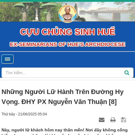
CỰU CHỦNG SINH HUẾ
EX-SEMINARIANS OF HUE'S ARCHDIOCESE
Những Người Lữ Hành Trên Đường Hy
Vọng. ĐHY PX Nguyễn Văn Thuận [8]
Thứ bảy - 21/06/2025 05:04
Này, người lữ khách hôm nay thân mến! Nơi đây không cống