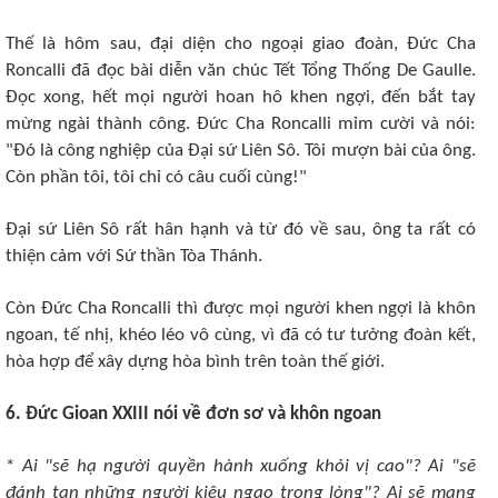
Thế là hôm sau, đại diện cho ngoại giao đoàn, Ðức Cha
Roncalli đã đọc bài diễn văn chúc Tết Tổng Thống De Gaulle.
Ðọc xong, hết mọi người hoan hô khen ngợi, đến bắt tay
mừng ngài thành công. Ðức Cha Roncalli mỉm cười và nói:
"Ðó là công nghiệp của Ðại sứ Liên Sô. Tôi mượn bài của ông.
Còn phần tôi, tôi chỉ có câu cuối cùng!"
Ðại sứ Liên Sô rất hân hạnh và từ đó về sau, ông ta rất có
thiện cảm với Sứ thần Tòa Thánh.
Còn Ðức Cha Roncalli thì được mọi người khen ngợi là khôn
ngoan, tế nhị, khéo léo vô cùng, vì đã có tư tưởng đoàn kết,
hòa hợp để xây dựng hòa bình trên toàn thế giới.
6. Ðức Gioan XXIII nói về đơn sơ và khôn ngoan
*
Ai "sẽ hạ người quyền hành xuống khỏi vị cao"? Ai "sẽ
đánh tan những người kiêu ngạo trong lòng"? Ai sẽ mang