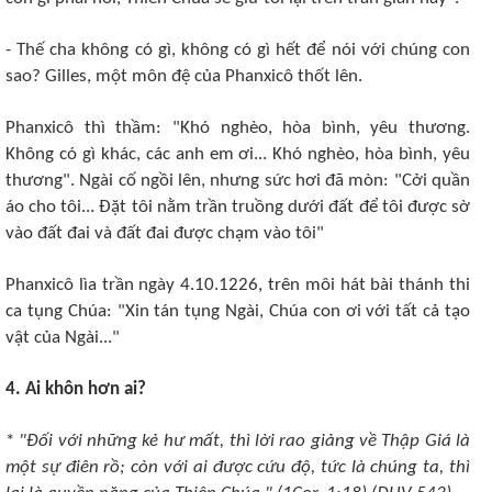
- Thế cha không có gì, không có gì hết để nói với chúng con
sao? Gilles, một môn đệ của Phanxicô thốt lên.
Phanxicô thì thầm: "Khó nghèo, hòa bình, yêu thương.
Không có gì khác, các anh em ơi... Khó nghèo, hòa bình, yêu
thương". Ngài cố ngồi lên, nhưng sức hơi đã mòn: "Cởi quần
áo cho tôi... Ðặt tôi nằm trần truồng dưới đất để tôi được sờ
vào đất đai và đất đai được chạm vào tôi"
Phanxicô lìa trần ngày 4.10.1226, trên môi hát bài thánh thi
ca tụng Chúa: "Xin tán tụng Ngài, Chúa con ơi với tất cả tạo
vật của Ngài..."
4. Ai khôn hơn ai?
*
"Ðối với những kẻ hư mất, thì lời rao giảng về Thập Giá là
một sự điên rồ; còn với ai được cứu độ, tức là chúng ta, thì