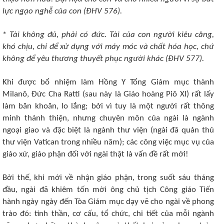
lực ngạo nghễ của con (ÐHV 576).
*
Tài không đủ, phải có đức. Tài của con người kiêu căng,
khó chịu, chỉ để xử dụng với máy móc và chất hóa học, chứ
không để yêu thương thuyết phục người khác (ÐHV 577).
Khi được bổ nhiệm làm Hồng Y Tổng Giám mục thành
Milanô, Ðức Cha Ratti (sau này là Giáo hoàng Piô XI) rất lấy
làm băn khoăn, lo lắng; bởi vì tuy là một người rất thông
minh thánh thiện, nhưng chuyên môn của ngài là ngành
ngoại giao và đặc biệt là ngành thư viện (ngài đã quản thủ
thư viện Vatican trong nhiều năm); các công việc mục vụ của
giáo xứ, giáo phận đối với ngài thật là vấn đề rất mới!
Bởi thế, khi mới về nhận giáo phận, trong suốt sáu tháng
đầu, ngài đã khiêm tốn mời ông chủ tịch Công giáo Tiến
hành ngày ngày đến Tòa Giám mục dạy vẽ cho ngài về phong
trào đó: tinh thần, cơ cấu, tổ chức, chi tiết của mỗi ngành