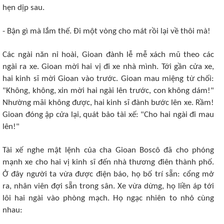
hẹn dịp sau.
- Bận gì mà lắm thế. Ði một vòng cho mát rồi lại về thôi mà!
Các ngài năn nỉ hoài, Gioan đành lễ mễ xách mũ theo các
ngài ra xe. Gioan mời hai vị đi xe nhà mình. Tới gần cửa xe,
hai kinh sĩ mời Gioan vào trước. Gioan mau miệng từ chối:
"Không, không, xin mời hai ngài lên trước, con không dám!"
Nhường mãi không được, hai kinh sĩ đành bước lên xe. Rầm!
Gioan đóng ập cửa lại, quát bảo tài xế: "Cho hai ngài đi mau
lên!"
Tài xế nghe mật lệnh của cha Gioan Boscô đã cho phóng
mạnh xe cho hai vị kinh sĩ đến nhà thương điên thành phố.
Ở đây người ta vừa được điện báo, họ bố trí sẵn: cổng mở
ra, nhân viên đợi sẵn trong sân. Xe vừa dừng, họ liền áp tới
lôi hai ngài vào phòng mạch. Họ ngạc nhiên to nhỏ cùng
nhau: