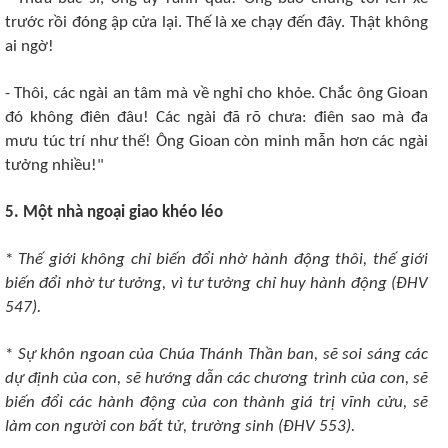
trước rồi đóng ập cửa lại. Thế là xe chạy đến đây. Thật không
ai ngờ!
- Thôi, các ngài an tâm mà về nghỉ cho khỏe. Chắc ông Gioan
đó không điên đâu! Các ngài đã rõ chưa: điên sao mà đa
mưu túc trí như thế! Ông Gioan còn minh mẫn hơn các ngài
tưởng nhiều!"
5. Một nhà ngoại giao khéo léo
*
Thế giới không chỉ biến đổi nhờ hành động thôi, thế giới
biến đổi nhờ tư tưởng, vì tư tưởng chỉ huy hành động (ÐHV
547).
*
Sự khôn ngoan của Chúa Thánh Thần ban, sẽ soi sáng các
dự định của con, sẽ hướng dẫn các chương trình của con, sẽ
biến đổi các hành động của con thành giá trị vĩnh cửu, sẽ
làm con người con bất tử, trường sinh (ÐHV 553).