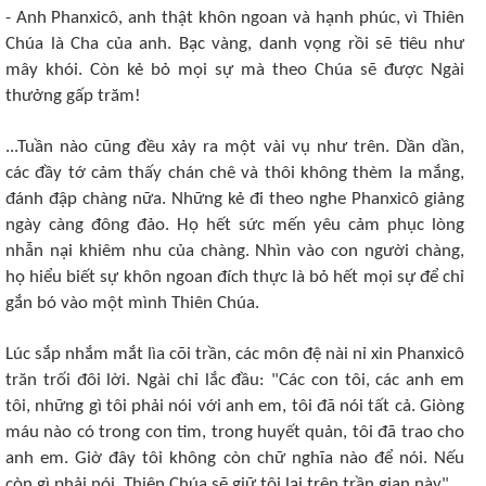
- Anh Phanxicô, anh thật khôn ngoan và hạnh phúc, vì Thiên
Chúa là Cha của anh. Bạc vàng, danh vọng rồi sẽ tiêu như
mây khói. Còn kẻ bỏ mọi sự mà theo Chúa sẽ được Ngài
thưởng gấp trăm!
...Tuần nào cũng đều xảy ra một vài vụ như trên. Dần dần,
các đầy tớ cảm thấy chán chê và thôi không thèm la mắng,
đánh đập chàng nữa. Những kẻ đi theo nghe Phanxicô giảng
ngày càng đông đảo. Họ hết sức mến yêu cảm phục lòng
nhẫn nại khiêm nhu của chàng. Nhìn vào con người chàng,
họ hiểu biết sự khôn ngoan đích thực là bỏ hết mọi sự để chỉ
gắn bó vào một mình Thiên Chúa.
Lúc sắp nhắm mắt lìa cõi trần, các môn đệ nài nỉ xin Phanxicô
trăn trối đôi lời. Ngài chỉ lắc đầu: "Các con tôi, các anh em
tôi, những gì tôi phải nói với anh em, tôi đã nói tất cả. Giòng
máu nào có trong con tim, trong huyết quản, tôi đã trao cho
anh em. Giờ đây tôi không còn chữ nghĩa nào để nói. Nếu
còn gì phải nói, Thiên Chúa sẽ giữ tôi lại trên trần gian này".