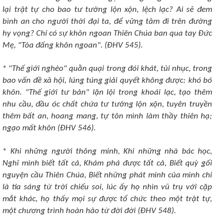
lại trật tự cho bao tư tưởng lộn xộn, lệch lạc? Ai sẽ đem
bình an cho người thời đại ta, để vững tâm đi trên đường
hy vọng? Chỉ có sự khôn ngoan Thiên Chúa ban qua tay Ðức
Mẹ, "Tòa đấng khôn ngoan". (ÐHV 545).
*
"Thế giới nghèo" quằn quại trong đói khát, tủi nhục, trong
bao vấn đề xã hội, lúng túng giải quyết không được: khó bó
khôn. "Thế giới tư bản" lặn lội trong khoái lạc, tạo thêm
nhu cầu, đầu óc chất chứa tư tưởng lộn xộn, tuyên truyền
thêm bất an, hoang mang, tự tôn mình làm thầy thiên hạ;
ngạo mất khôn (ÐHV 546).
*
Khi những người thông minh, Khi những nhà bác học,
Nghĩ mình biết tất cả, Khám phá được tất cả, Biết quỳ gối
nguyện cầu Thiên Chúa, Biết những phát minh của mình chỉ
là tia sáng từ trời chiếu soi, lúc ấy họ nhìn vũ trụ với cặp
mắt khác, họ thấy mọi sự được tổ chức theo một trật tự,
một chương trình hoàn hảo từ đời đời (ÐHV 548).