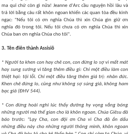
ma quỉ chứ còn gì nữa! Jeanne d'Arc cầu nguyện hồi lâu và
trả lời bằng câu rất khôn ngoan khiến các quan tòa đều kinh
ngạc: "Nếu tôi có ơn nghĩa Chúa thì xin Chúa gìn giữ ơn
nghĩa đó trong tôi. Nếu tôi chưa có ơn nghĩa Chúa thì xin
Chúa ban ơn nghĩa Chúa cho tôi".
3. Tên điên thành Assisiô
*
Người ta khen con hay chê con, con đừng lo sợ vì mất mát
hay sung sướng vì tăng thêm điều gì: Chỉ một điều làm con
thiệt hại: tội lỗi. Chỉ một điều tăng thêm giá trị: nhân đức.
Khen chê đừng lo, cũng như không sợ súng giả, không ham
bạc giả (ÐHV 544).
*
Con đừng hoài nghi lúc thấy đường hy vọng vắng bóng
những người mà thế gian cho là khôn ngoan. Chúa Giêsu đã
báo trước: "Lạy Cha, con đội ơn Cha vì Cha đã ẩn dấu
những điều này cho những người thông minh, khôn ngoan
và Cha đã bày tỏ cho kẻ thấp hèn." Con chỉ cảm tạ Chúa, vì