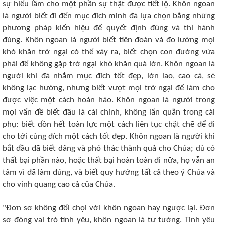
sự hiểu lầm cho một phần sự thật được tiết lộ. Khôn ngoan
là người biết đi đến mục đích mình đã lựa chọn bằng những
phương pháp kiến hiệu để quyết định đúng và thi hành
đúng. Khôn ngoan là người biết tiên đoán và đo lường mọi
khó khăn trở ngại có thể xảy ra, biết chọn con đường vừa
phải để không gặp trở ngại khó khăn quá lớn. Khôn ngoan là
người khi đã nhắm mục đích tốt đẹp, lớn lao, cao cả, sẽ
không lạc hướng, nhưng biết vượt mọi trở ngại để làm cho
được việc một cách hoàn hảo. Khôn ngoan là người trong
mọi vấn đề biết đâu là cái chính, không lẩn quẫn trong cái
phụ: biết dồn hết toàn lực một cách liên tục chặt chẽ để đi
cho tới cùng đích một cách tốt đẹp. Khôn ngoan là người khi
bắt đầu đã biết dâng và phó thác thành quả cho Chúa; dù có
thất bại phần nào, hoặc thất bại hoàn toàn đi nữa, họ vẫn an
tâm vì đã làm đúng, và biết quy hướng tất cả theo ý Chúa và
cho vinh quang cao cả của Chúa.
"Ðơn sơ không đối chọi với khôn ngoan hay ngược lại. Ðơn
sơ đóng vai trò tình yêu, khôn ngoan là tư tưởng. Tình yêu