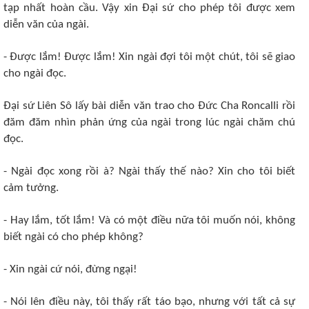
tạp nhất hoàn cầu. Vậy xin Ðại sứ cho phép tôi được xem
diễn văn của ngài.
- Ðược lắm! Ðược lắm! Xin ngài đợi tôi một chút, tôi sẽ giao
cho ngài đọc.
Ðại sứ Liên Sô lấy bài diễn văn trao cho Ðức Cha Roncalli rồi
đăm đăm nhìn phản ứng của ngài trong lúc ngài chăm chú
đọc.
- Ngài đọc xong rồi à? Ngài thấy thế nào? Xin cho tôi biết
cảm tưởng.
- Hay lắm, tốt lắm! Và có một điều nữa tôi muốn nói, không
biết ngài có cho phép không?
- Xin ngài cứ nói, đừng ngại!
- Nói lên điều này, tôi thấy rất táo bạo, nhưng với tất cả sự