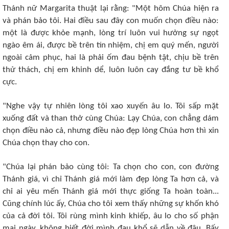
Thánh nữ Margarita thuật lại rằng: "Một hôm Chúa hiện ra
và phán bảo tôi. Hai điều sau đây con muốn chọn điều nào:
một là được khỏe mạnh, lòng trí luôn vui hưởng sự ngọt
ngào êm ái, được bề trên tín nhiệm, chị em quý mến, người
ngoài cảm phục, hai là phải ốm đau bệnh tật, chịu bề trên
thử thách, chị em khinh dể, luôn luôn cay đắng tư bề khổ
cực.
"Nghe vậy tự nhiên lòng tôi xao xuyến âu lo. Tôi sấp mặt
xuống đất và than thở cùng Chúa: Lạy Chúa, con chẳng dám
chọn điều nào cả, nhưng điều nào đẹp lòng Chúa hơn thì xin
Chúa chọn thay cho con.
"Chúa lại phán bảo cùng tôi: Ta chọn cho con, con đường
Thánh giá, vì chỉ Thánh giá mới làm đẹp lòng Ta hơn cả, và
chỉ ai yêu mến Thánh giá mới thực giống Ta hoàn toàn...
Cũng chính lúc ấy, Chúa cho tôi xem thấy những sự khốn khó
của cả đời tôi. Tôi rùng mình kinh khiếp, âu lo cho số phận
mai ngày, không biết đời mình đau khổ sẽ dẫn về đâu. Bấy