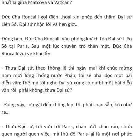
nhất là giữa Mátcova và Vatican?
Ðức Cha Roncalli gọi điện thoại xin phép đến thăm Ðại sứ
Liên Sô. Ðại sứ nhận lời và hẹn giờ...
Ðúng hẹn, Ðức Cha Roncalli vào phòng khách tòa Ðại sứ Liên
Sô tại Paris. Sau một lúc chuyện trò thân mật, Ðức Cha
Roncalli vui vẻ khai đề:
- Thưa Ðại sứ, theo thông lệ thì ngày mai khi chúc mừng
năm mới Tổng Thống nước Pháp, tôi sẽ phải đọc một bài
diễn văn; thế mà tôi nghe Ðại sứ cũng có dự bị một bài diễn
văn rồi, phải không, thưa Ðại sứ?
- Ðúng vậy, sợ ngài đến không kịp, tôi phải soạn sẵn, kẻo nhỡ
ra...
- Thưa Ðại sứ, tôi vừa tới Paris, chân ướt chân ráo, chưa
quen người quen việc, mà thủ đô Paris lại là một nơi phức