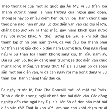
Theo thông lệ của một số quốc gia Âu Mỹ, vị Sứ thần Tòa
Thánh đương nhiên là niên trưởng của ngoại giao đoàn.
Thông lệ này có nhiều điểm tiện lợi. Vì Tòa Thánh không ngã
theo phe nào, nên những lúc đọc diễn văn vào các dịp lễ lớn,
chẳng bao giờ xảy ra thắc mắc, gây hiềm khích giữa nước
này với nước khác. Vì thế, Tướng De Gaulle khi bắt đầu
thành lập chính phủ năm 1944, đã yêu cầu Tòa Thánh phái
Sứ thần sang gấp cho kịp đầu năm Dương lịch. Ông ngại rằng
nếu vị Sứ thần Tòa Thánh không sang kịp, thì đầu năm ấy,
Ðại sứ Liên Sô, lúc ấy đang niên trưởng sẽ đọc diễn văn chúc
mừng Tổng Thống. Và trong thực tế, Ðại sứ Liên Sô đã soạn
sẵn một bài diễn văn, vì đã cận ngày rồi mà bóng dáng vị Sứ
thần Tòa Thánh chẳng thấy đâu cả.
Ba ngày trước lễ, Ðức Cha Roncalli mới có mặt tại Paris.
Trình quốc thư xong, ngài về nhà dọn bài diễn văn. Các đồng
nghiệp đến cho ngài hay Ðại sứ Liên Sô đã dọn sẵn một bài
diễn văn rồi! Thật là khó xử! Làm sao cho khỏi chạm tự ái