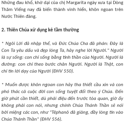
Những đau khổ, khờ dại của chị Margarita ngày xưa tại Dòng
Thăm Viếng nay đã biến thành vinh hiển, khôn ngoan trên
Nước Thiên đàng.
2. Thiên Chúa xử dụng kẻ tầm thường
*
Ngôi Lời đã nhập thể, và Ðức Chúa Cha đã phán: Ðây là
Con Ta yêu dấu và đẹp lòng Ta, hãy nghe lời Người." Người
là sự sống: con chỉ sống bằng tinh thần của Người. Người là
đường: con chỉ theo bước chân Người. Người là Thật, con
chỉ tin lời dạy của Người (ÐHV 550).
*
Muốn được khôn ngoan con hãy tha thiết cầu xin và con
phó thác cả cuộc đời con sống tuyệt đối theo ý Chúa. Ðến
giờ phút cần thiết, dù phải điệu đến trước tòa quan, giờ ấy
không phải con nói, nhưng chính Chúa Thánh Thần sẽ nói
bởi miệng các con, như "Têphanô đã giảng, đầy lòng tin vào
Chúa Thánh Thần" (ÐHV 556).