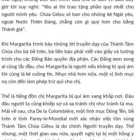
giờ tôi suy nghĩ: "Yêu ai thì trao tặng phần quý nhất cho
người mình yêu. Chúa Giêsu sẽ ban cho những kẻ Ngài yêu,
ngoài Nước Thiên Ðàng, chẳng còn gì quý hơn cho bằng
Thánh giá".
Khi Margarita trình bày những lời truyền dạy của Thánh Tâm
Chúa cho bà bề trên, bà liền bảo phải viết vào giấy và tường
trình cho các Ðấng Bản quyền địa phận. Các Ðấng xem xong
ai cũng lắc đầu, cho Margarita là người nếu không bị quỷ ám
thì cũng là kẻ cuồng tín. Nhục nhã hơn nữa, một vị linh mục
nọ còn đến làm phép trừ quỉ cho chị.
Thế là tiếng đồn chị Margarita bị quỉ ám vang khắp nơi. Ðâu
đâu người ta cũng khiếp sợ và xa tránh chị như tránh tà ma.
Mãi về sau, cha De la Colombière, một linh mục Dòng Tên, bề
trên ở tỉnh Parey-le-Mondial mới xác nhận việc tôn sùng
Thánh Tâm Chúa Giêsu là do chính Người truyền dạy. Thế
nhưng, một thời gian sau nữa, quyết nghị lại bị một hồng y