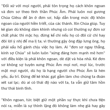
"Ðối xử với mọi người, phải tôn trọng họ cách khôn ngoan
và đơn sơ theo tinh thần Phúc Âm. Phải luôn noi gương
Chúa Giêsu để ăn ở đơn sơ, hấp dẫn trong mức độ khôn
ngoan của người hiền triết, của các thánh. Xin Chúa giúp. Tuy
kẻ gian dù không dám khinh nhưng có coi thường sự đơn sơ
chất phác thì mặc họ; đừng kể chi nếu họ có đôi cử chỉ hay
đôi lời ý nhị để ma lị ta; vì thường gậy ông đập lưng ông, họ
phải xấu hổ gánh chịu việc họ làm. Ai "đơn sơ ngay thẳng,
kính sợ Chúa" sẽ luôn luôn "xứng đáng hơn mạnh mẽ hơn"
với điều kiện là phải khôn ngoan, dè dặt và hòa nhã. Kẻ đơn
sơ không sợ tuyên xưng Phúc Âm mọi nơi, mọi lúc, trước
mặt mọi người, dù họ là hạng người cho Phúc Âm là hèn
yếu, ấu trĩ. Ðừng để kẻ khác gạt gẫm làm cho chúng ta đoán
xét sai lạc; dù ai có thái độ nào với ta, ta vẫn giữ tâm hồn
thư thái bình tĩnh.
"Khôn ngoan, tức biệt giữ một phần sự thực khi chưa tiện
nói ra, miễn là sự thinh lặng đó không làm nhẹ giá hay gây