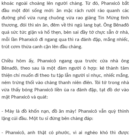
khoác ngoài choàng lên người chàng. Từ đó, Phanxicô bắt
đầu một đời sống mới: ăn mặc rách rưới rảo quanh các
đường phố vừa rung chuông vừa rao giảng Tin Mừng tình
thương, đói thì xin ăn, đêm về thì ngủ lang bạt. Ông Bênađô
quá sức tức giận và hổ thẹn, bèn sai đầy tớ chực sẵn ở nhà,
mỗi lần Phanxicô đi ngang qua thì ra đánh đập, mắng nhiếc,
trút cơm thừa canh cặn lên đầu chàng.
Chiều hôm ấy, Phanxicô ngang qua trước cửa nhà ông
Bênađô, theo sau là một đám người ô hợp: kẻ thành tâm
thiện chí muốn đi theo tu tập lẫn người sỉ nhục, nhiếc mắng,
ném trứng thối vào chàng thanh niên điên. Tôi tớ trong nhà
vừa thấy bóng Phanxicô liền ùa ra đánh đập, tạt đồ dơ vào
mặt Phanxicô và quát:
- Mày là đồ khốn nạn, đồ ăn mày! Phanxicô vẫn quỳ thinh
lặng cúi đầu. Một tu sĩ đứng bên chàng đáp:
- Phanxicô, anh thật có phước, vì ai nghèo khó thì được