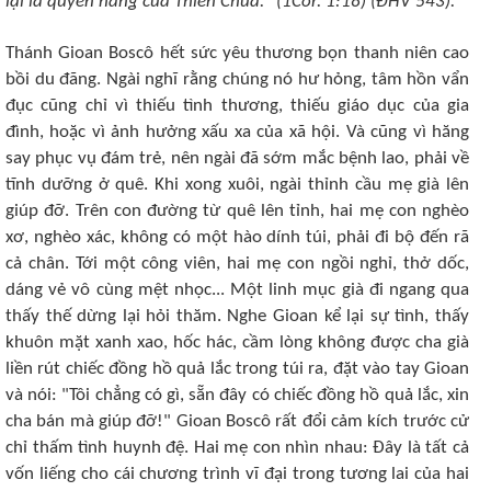
lại là quyền năng của Thiên Chúa." (1Cor. 1:18) (ÐHV 543).
Thánh Gioan Boscô hết sức yêu thương bọn thanh niên cao
bồi du đãng. Ngài nghĩ rằng chúng nó hư hỏng, tâm hồn vẩn
đục cũng chỉ vì thiếu tình thương, thiếu giáo dục của gia
đình, hoặc vì ảnh hưởng xấu xa của xã hội. Và cũng vì hăng
say phục vụ đám trẻ, nên ngài đã sớm mắc bệnh lao, phải về
tĩnh dưỡng ở quê. Khi xong xuôi, ngài thỉnh cầu mẹ già lên
giúp đỡ. Trên con đường từ quê lên tỉnh, hai mẹ con nghèo
xơ, nghèo xác, không có một hào dính túi, phải đi bộ đến rã
cả chân. Tới một công viên, hai mẹ con ngồi nghỉ, thở dốc,
dáng vẻ vô cùng mệt nhọc... Một linh mục già đi ngang qua
thấy thế dừng lại hỏi thăm. Nghe Gioan kể lại sự tình, thấy
khuôn mặt xanh xao, hốc hác, cầm lòng không được cha già
liền rút chiếc đồng hồ quả lắc trong túi ra, đặt vào tay Gioan
và nói: "Tôi chẳng có gì, sẵn đây có chiếc đồng hồ quả lắc, xin
cha bán mà giúp đỡ!" Gioan Boscô rất đổi cảm kích trước cử
chỉ thấm tình huynh đệ. Hai mẹ con nhìn nhau: Ðây là tất cả
vốn liếng cho cái chương trình vĩ đại trong tương lai của hai