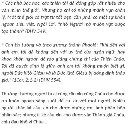
*
Các nhà bác học, các thiên tài đã đóng góp rất nhiều cho
văn minh thế giới. Nhưng họ chỉ có những mảnh vụn chân
lý. Một thế giới có trật tự tốt đẹp, cần phải có một sự khôn
ngoan siêu việt: Ngôi Lời, "nhờ Người mà muôn vật được
tạo thành" (ÐHV 549).
*
Con tin tưởng và theo gương thánh Phaolô: "Khi đến với
anh em, tôi đã không đến với uy thế của ngôn ngữ, hay
khoa khôn ngoan để rao giảng chứng chỉ của Thiên Chúa.
Tôi đã quyết định là giữa anh em tôi không muốn biết gì,
ngoài Ðức Kitô Giêsu và là Ðức Kitô Giêsu bị đóng đinh thập
giá." (1Cor. 2:1-2) (ÐHV 554).
Thường thường người ta ai cũng cầu xin cùng Chúa cho được
ơn khôn ngoan sáng suốt để cư xử với mọi người. Nhiều
người khác lại cầu xin cho được những ơn lành phần hồn
phần xác; nhưng ít kẻ cầu xin cho được vác Thánh giá Chúa,
chịu đau khổ vì Chúa...