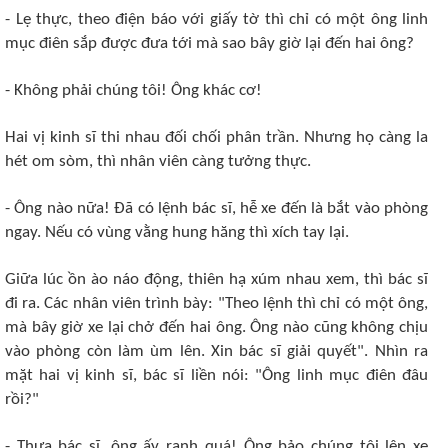
- Lẹ thực, theo điện báo với giấy tờ thì chỉ có một ông linh
mục điên sắp được đưa tới mà sao bây giờ lại đến hai ông?
- Không phải chúng tôi! Ông khác cơ!
Hai vị kinh sĩ thi nhau đối chối phân trần. Nhưng họ càng la
hét om sòm, thì nhân viên càng tưởng thực.
- Ông nào nữa! Ðã có lệnh bác sĩ, hễ xe đến là bắt vào phòng
ngay. Nếu có vùng vằng hung hăng thì xích tay lại.
Giữa lúc ồn ào náo động, thiên hạ xúm nhau xem, thì bác sĩ
đi ra. Các nhân viên trình bày: "Theo lệnh thì chỉ có một ông,
mà bây giờ xe lại chở đến hai ông. Ông nào cũng không chịu
vào phòng còn làm ùm lên. Xin bác sĩ giải quyết". Nhìn ra
mặt hai vị kinh sĩ, bác sĩ liền nói: "Ông linh mục điên đâu
rồi?"
- Thưa bác sĩ, ông ấy ranh quá! Ông bảo chúng tôi lên xe