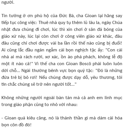
người.
Tin tưởng ở ơn phù hộ của Ðức Bà, cha Gioan lại hăng say
tiếp tục công việc: Thuê nhà quy tụ thêm lũ lâu la, ngày Chúa
nhật đưa chúng đi chơi, lúc thì xin chơi ở sân đá bóng của
giáo xứ này, lúc lại còn chơi ở công viên giáo xứ khác, đâu
đâu cũng chỉ chơi được vài ba lần rồi thế nào cũng bị đuổi!
Ai cũng lắc đầu ngán ngẫm cái bọn nghịch tặc ấy: "Con cái
nhà ai mà rách rưới, xơ xác, ồn ào phá phách, không lễ độ
một ít nào cả!" Vì thế cha con Gioan Boscô phải luôn luôn
dời chỗ... Ngài thường bênh vực bọn quỷ tặc: "Ðó là những
đứa trẻ bị bỏ rơi! Nếu chúng được dạy dỗ, yêu thương, tôi
tin chắc chúng sẽ trở nên người tốt..."
Không những người ngoài bàn tán mà cả anh em linh mục
trong giáo phận cũng to nhỏ với nhau:
- Gioan quá kiêu căng, nó là thánh thần gì mà dám cải hóa
bọn côn đồ đó!