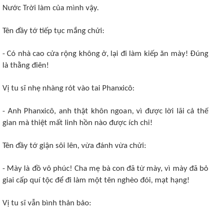
Nước Trời làm của mình vậy.
Tên đầy tớ tiếp tục mắng chửi:
- Có nhà cao cửa rộng không ở, lại đi làm kiếp ăn mày! Ðúng
là thằng điên!
Vị tu sĩ nhẹ nhàng rót vào tai Phanxicô:
- Anh Phanxicô, anh thật khôn ngoan, vì được lời lãi cả thế
gian mà thiệt mất linh hồn nào được ích chi!
Tên đầy tớ giận sôi lên, vừa đánh vừa chửi:
- Mày là đồ vô phúc! Cha mẹ bà con đã từ mày, vì mày đã bỏ
giai cấp quí tộc để đi làm một tên nghèo đói, mạt hạng!
Vị tu sĩ vẫn bình thản bảo: