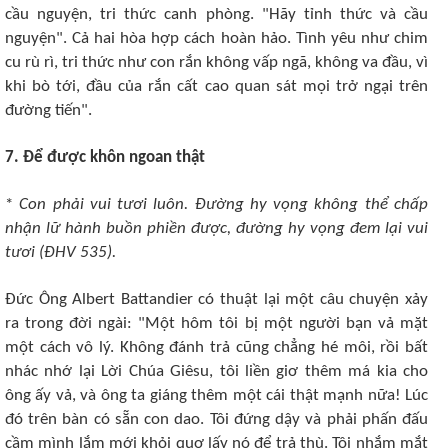
cầu nguyện, tri thức canh phòng. "Hãy tỉnh thức và cầu
nguyện". Cả hai hòa hợp cách hoàn hảo. Tình yêu như chim
cu rù rì, tri thức như con rắn không vấp ngã, không va đầu, vì
khi bò tới, đầu của rắn cất cao quan sát mọi trở ngại trên
đường tiến".
7. Ðể được khôn ngoan thật
*
Con phải vui tươi luôn. Ðường hy vọng không thể chấp
nhận lữ hành buồn phiền được, đường hy vọng đem lại vui
tươi (ÐHV 535).
Ðức Ông Albert Battandier có thuật lại một câu chuyện xảy
ra trong đời ngài: "Một hôm tôi bị một người bạn vả mặt
một cách vô lý. Không đánh trả cũng chẳng hé môi, rồi bất
nhác nhớ lại Lời Chúa Giêsu, tôi liền giơ thêm má kia cho
ông ấy vả, và ông ta giáng thêm một cái thật mạnh nữa! Lúc
đó trên bàn có sẵn con dao. Tôi đứng dậy và phải phấn đấu
cầm mình lắm mới khỏi quơ lấy nó để trả thù. Tôi nhắm mắt