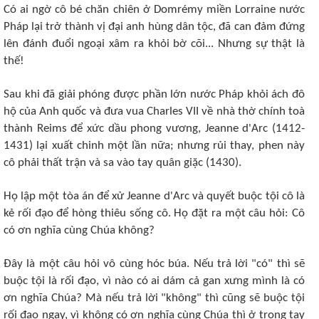
Có ai ngờ cô bé chăn chiên ở Domrémy miền Lorraine nước
Pháp lại trở thành vị đại anh hùng dân tộc, đã can đảm đứng
lên đánh đuổi ngoại xâm ra khỏi bờ cõi... Nhưng sự thật là
thế!
Sau khi đã giải phóng được phần lớn nước Pháp khỏi ách đô
hộ của Anh quốc và đưa vua Charles VII về nhà thờ chính toà
thành Reims để xức dầu phong vương, Jeanne d'Arc (1412-
1431) lại xuất chinh một lần nữa; nhưng rủi thay, phen này
cô phải thất trận và sa vào tay quân giặc (1430).
Họ lập một tòa án để xử Jeanne d'Arc và quyết buộc tội cô là
kẻ rối đạo để hòng thiêu sống cô. Họ đặt ra một câu hỏi: Cô
có ơn nghĩa cùng Chúa không?
Ðây là một câu hỏi vô cùng hóc búa. Nếu trả lời "có" thì sẽ
buộc tội là rối đạo, vì nào có ai dám cả gan xưng mình là có
ơn nghĩa Chúa? Mà nếu trả lời "không" thì cũng sẽ buộc tội
rối đạo ngay, vì không có ơn nghĩa cùng Chúa thì ở trong tay