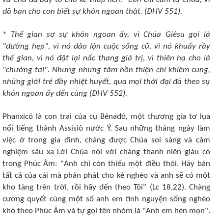
đã ban cho con biết sự khôn ngoan thật. (ÐHV 551).
*
Thế gian sợ sự khôn ngoan ấy, vì Chúa Giêsu gọi là
"đường hẹp", vì nó đảo lộn cuộc sống cũ, vì nó khuấy rầy
thế gian, vì nó đặt lại nấc thang giá trị, vì thiên hạ cho là
"chướng tai". Nhưng những tâm hồn thiện chí khiêm cung,
những giới trẻ đầy nhiệt huyết, qua mọi thời đại đã theo sự
khôn ngoan ấy đến cùng (ÐHV 552).
Phanxicô là con trai của cụ Bênađô, một thương gia tơ lụa
nổi tiếng thành Assisiô nước Ý. Sau những tháng ngày làm
việc ở trong gia đình, chàng được Chúa soi sáng và cảm
nghiệm sâu xa Lời Chúa nói với chàng thanh niên giàu có
trong Phúc Âm: "Anh chỉ còn thiếu một điều thôi. Hãy bán
tất cả của cái mà phân phát cho kẻ nghèo và anh sẽ có một
kho tàng trên trời, rồi hãy đến theo Tôi" (Lc 18,22). Chàng
cương quyết cùng một số anh em tình nguyện sống nghèo
khó theo Phúc Âm và tự gọi tên nhóm là "Anh em hèn mọn".