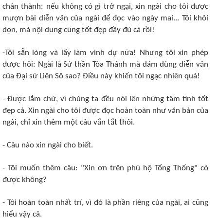
chân thành: nếu không có gì trở ngại, xin ngài cho tôi được
mượn bài diễn văn của ngài để đọc vào ngày mai... Tôi khỏi
dọn, mà nội dung cũng tốt đẹp đầy đủ cả rồi!
-Tôi sẵn lòng và lấy làm vinh dự nữa! Nhưng tôi xin phép
được hỏi: Ngài là Sứ thần Tòa Thánh mà dám dùng diễn văn
của Ðại sứ Liên Sô sao? Ðiều này khiến tôi ngạc nhiên quá!
- Ðược lắm chứ, vì chúng ta đều nói lên những tâm tình tốt
đẹp cả. Xin ngài cho tôi được đọc hoàn toàn như văn bản của
ngài, chỉ xin thêm một câu vắn tắt thôi.
- Câu nào xin ngài cho biết.
- Tôi muốn thêm câu: "Xin ơn trên phù hộ Tổng Thống" có
được không?
- Tôi hoàn toàn nhất trí, vì đó là phần riêng của ngài, ai cũng
hiểu vậy cả.