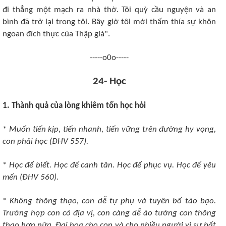
đi thẳng một mạch ra nhà thờ. Tôi quỳ cầu nguyện và an
bình đã trở lại trong tôi. Bây giờ tôi mới thấm thía sự khôn
ngoan đích thực của Thập giá".
-----o0o-----
24- Học
1. Thành quả của lòng khiêm tốn học hỏi
*
Muốn tiến kịp, tiến nhanh, tiến vững trên đường hy vọng,
con phải học (ÐHV 557).
*
Học để biết. Học để canh tân. Học để phục vụ. Học để yêu
mến (ÐHV 560).
*
Không thông thạo, con dễ tự phụ và tuyên bố táo bạo.
Trường hợp con có địa vị, con càng dễ ảo tưởng con thông
thạo hơn nữa. Ðại họa cho con và cho nhiều người vì sự bất