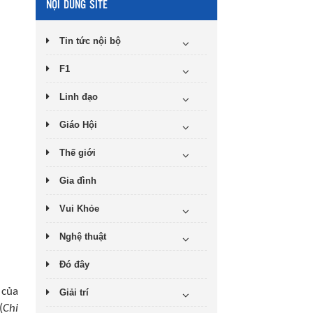
NỘI DUNG SITE
Tin tức nội bộ
F1
Linh đạo
Giáo Hội
Thế giới
Gia đình
Vui Khỏe
Nghệ thuật
Đó đây
 của
Giải trí
(
Chỉ