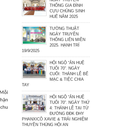
THỐNG GIA ĐÌNH
CỰU CHỦNG SINH
HUẾ NĂM 2025
TƯỜNG THUẬT
NGÀY TRUYỀN
THỐNG LIÊN MIỀN
2025. HẠNH TRÍ
19/9/2025
HỘI NGỘ “ÂN HUỆ
TUỔI 70”. NGÀY
CUỐI: THÁNH LỄ BẾ
MẠC & TIỆC CHIA
TAY
 Mỗi
HỘI NGỘ “ÂN HUỆ
nhận
TUỔI 70”. NGÀY THỨ
 chu
4: THÁNH LỄ TẠI TỪ
ĐƯỜNG ĐĐK ĐHY
PHANXICÔ XAVIE & TRẢI NGHIỆM
THUYỀN THÚNG HỘI AN