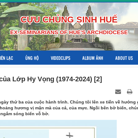
CỰU CHỦNG SINH HUẾ
EX-SEMINARIANS OF HUE'S ARCHDIOCESE
LIÊN LẠC
ỦNG HỘ
VIDEOCLIPS
ALBUM ẢNH
ABOUT US
ủa Lớp Hy Vọng (1974-2024) [2]
gày thứ ba của cuộc hành trình. Chúng tôi lên xe tiến về hướng 
 thoảng hương vị mặn mà của cá, của mực. Ngồi bên bờ biển, chú
 ngắm sóng biển vỗ bờ.