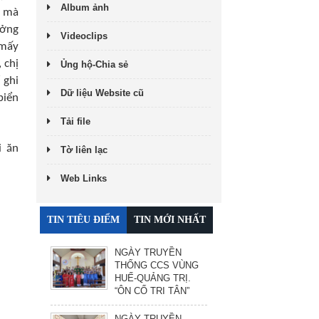
Album ảnh
n mà
ưởng
Videoclips
 mấy
 chị
Ủng hộ-Chia sẻ
 ghi
Dữ liệu Website cũ
biển
Tải file
i ăn
Tờ liên lạc
Web Links
TIN TIÊU ĐIỂM
TIN MỚI NHẤT
NGÀY TRUYỀN
THỐNG CCS VÙNG
HUẾ-QUẢNG TRỊ.
“ÔN CỐ TRI TÂN”
NGÀY TRUYỀN