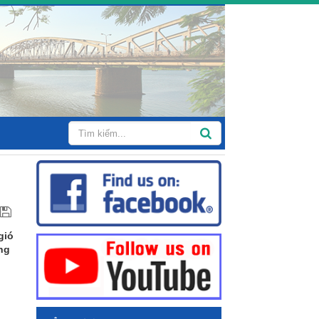
gió
ng