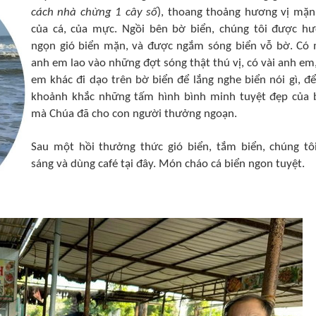
cách nhà chừng 1 cây số
), thoang thoảng hương vị mặ
của cá, của mực. Ngồi bên bờ biển, chúng tôi được h
ngọn gió biển mặn, và được ngắm sóng biển vỗ bờ. Có
anh em lao vào những đợt sóng thật thú vị, có vài anh em,
em khác đi dạo trên bờ biển để lắng nghe biển nói gì, để
khoảnh khắc những tấm hình bình minh tuyệt đẹp của 
mà Chúa đã cho con người thưởng ngoạn.
Sau một hồi thưởng thức gió biển, tắm biển, chúng tô
sáng và dùng café tại đây. Món cháo cá biển ngon tuyệt.