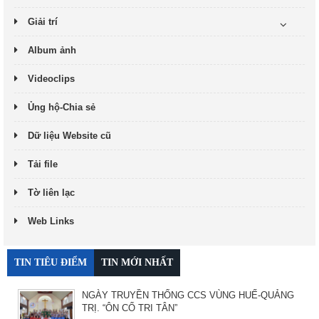
Giải trí
Album ảnh
Videoclips
Ủng hộ-Chia sẻ
Dữ liệu Website cũ
Tải file
Tờ liên lạc
Web Links
TIN TIÊU ĐIỂM
TIN MỚI NHẤT
NGÀY TRUYỀN THỐNG CCS VÙNG HUẾ-QUẢNG
TRỊ. “ÔN CỐ TRI TÂN”