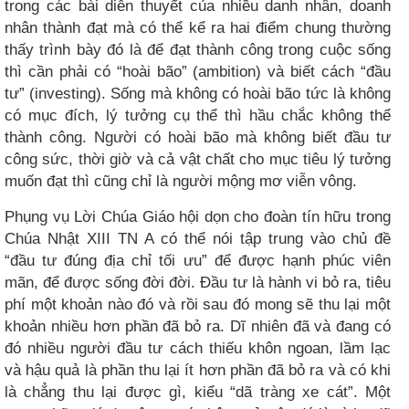
trong các bài diễn thuyết của nhiều danh nhân, doanh
nhân thành đạt mà có thể kể ra hai điểm chung thường
thấy trình bày đó là để đạt thành công trong cuộc sống
thì cần phải có “hoài bão” (ambition) và biết cách “đầu
tư” (investing). Sống mà không có hoài bão tức là không
có mục đích, lý tưởng cụ thể thì hầu chắc không thể
thành công. Người có hoài bão mà không biết đầu tư
công sức, thời giờ và cả vật chất cho mục tiêu lý tưởng
muốn đạt thì cũng chỉ là người mộng mơ viễn vông.
Phụng vụ Lời Chúa Giáo hội dọn cho đoàn tín hữu trong
Chúa Nhật XIII TN A có thể nói tập trung vào chủ đề
“đầu tư đúng địa chỉ tối ưu” để được hạnh phúc viên
mãn, để được sống đời đời. Đầu tư là hành vi bỏ ra, tiêu
phí một khoản nào đó và rồi sau đó mong sẽ thu lại một
khoản nhiều hơn phần đã bỏ ra. Dĩ nhiên đã và đang có
đó nhiều người đầu tư cách thiếu khôn ngoan, lầm lạc
và hậu quả là phần thu lại ít hơn phần đã bỏ ra và có khi
là chẳng thu lại được gì, kiểu “dã tràng xe cát”. Một