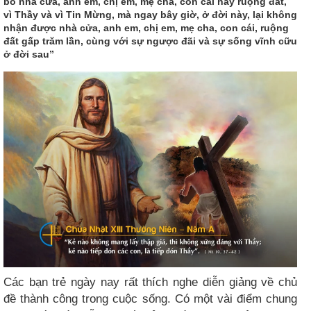
bỏ nhà cửa, anh em, chị em, mẹ cha, con cái hay ruộng đất,
vì Thầy và vì Tin Mừng, mà ngay bây giờ, ở đời này, lại không
nhận được nhà cửa, anh em, chị em, mẹ cha, con cái, ruộng
đất gấp trăm lần, cùng với sự ngược đãi và sự sống vĩnh cữu
ở đời sau”
Các bạn trẻ ngày nay rất thích nghe diễn giảng về chủ
đề thành công trong cuộc sống. Có một vài điểm chung