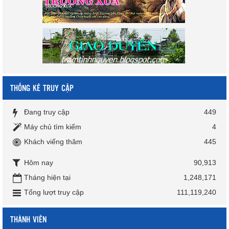
THỐNG KÊ TRUY CẬP
Đang truy cập
449
Máy chủ tìm kiếm
4
Khách viếng thăm
445
Hôm nay
90,913
Tháng hiện tại
1,248,171
Tổng lượt truy cập
111,119,240
THÀNH VIÊN