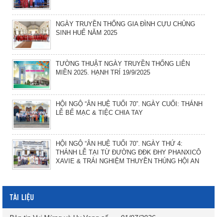
NGÀY TRUYỀN THỐNG GIA ĐÌNH CỰU CHỦNG
SINH HUẾ NĂM 2025
TƯỜNG THUẬT NGÀY TRUYỀN THỐNG LIÊN
MIỀN 2025. HẠNH TRÍ 19/9/2025
HỘI NGỘ “ÂN HUỆ TUỔI 70”. NGÀY CUỐI: THÁNH
LỄ BẾ MẠC & TIỆC CHIA TAY
HỘI NGỘ “ÂN HUỆ TUỔI 70”. NGÀY THỨ 4:
THÁNH LỄ TẠI TỪ ĐƯỜNG ĐĐK ĐHY PHANXICÔ
XAVIE & TRẢI NGHIỆM THUYỀN THÚNG HỘI AN
TÀI LIỆU