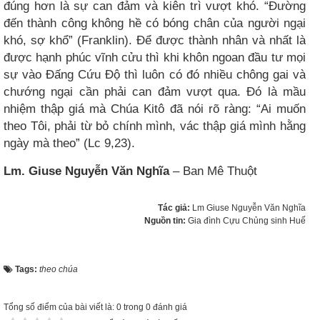
đúng hơn là sự can đảm và kiên trì vượt khó. “Đường
đến thành công không hề có bóng chân của người ngại
khó, sợ khổ” (Franklin). Để được thành nhân và nhất là
được hạnh phúc vĩnh cửu thì khi khôn ngoan đầu tư mọi
sự vào Đấng Cứu Độ thì luôn có đó nhiều chông gai và
chướng ngại cần phải can đảm vượt qua. Đó là mầu
nhiệm thập giá mà Chúa Kitô đã nói rõ ràng: “Ai muốn
theo Tôi, phải từ bỏ chính mình, vác thập giá mình hằng
ngày mà theo” (Lc 9,23).
Lm. Giuse Nguyễn Văn Nghĩa
– Ban Mê Thuột
Tác giả:
Lm Giuse Nguyễn Văn Nghĩa
Nguồn tin:
Gia đình Cựu Chủng sinh Huế
Tags:
theo chúa
Tổng số điểm của bài viết là: 0 trong 0 đánh giá