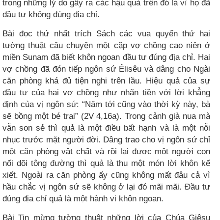
trong những lý do gây ra các hậu quả trên đó là vì họ đã
đầu tư không đúng địa chỉ.
Bài đọc thứ nhất trích Sách các vua quyển thứ hai
tường thuật câu chuyện một cặp vợ chồng cao niên ở
miền Sunam đã biết khôn ngoan đầu tư đúng địa chỉ. Hai
vợ chồng đã đón tiếp ngôn sứ Êlisêu và dâng cho Ngài
căn phòng khá đủ tiện nghi trên lầu. Hiệu quả của sự
đầu tư của hai vợ chồng như nhãn tiền với lời khẳng
định của vị ngôn sứ: “Năm tới cũng vào thời kỳ này, bà
sẽ bồng một bé trai” (2V 4,16a). Trong cảnh già nua mà
vẫn son sẻ thì quả là một điều bất hạnh và là một nỗi
nhục trước mặt người đời. Dâng trao cho vị ngôn sứ chỉ
một căn phòng vật chất và rồi lại được một người con
nối dõi tông đường thì quả là thu một món lời khôn kể
xiết. Ngoài ra căn phòng ấy cũng không mất đâu cả vì
hầu chắc vị ngôn sứ sẽ không ở lại đó mãi mãi. Đầu tư
đúng địa chỉ quả là một hành vi khôn ngoan.
Bài Tin mừng tường thuật những lời của Chúa Giêsu