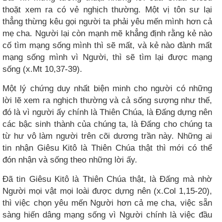
thoặt xem ra có vẻ nghịch thường. Một vị tôn sư lại
thẳng thừng kêu gọi người ta phải yêu mến mình hơn cả
mẹ cha. Người lại còn mạnh mẽ khẳng định rằng kẻ nào
cố tìm mạng sống mình thì sẽ mất, và kẻ nào đành mất
mạng sống mình vì Người, thì sẽ tìm lại được mạng
sống (x.Mt 10,37-39).
Một lý chứng duy nhất biện minh cho người có những
lời lẽ xem ra nghịch thường và cả sống sượng như thế,
đó là vì người ấy chính là Thiên Chúa, là Đấng dựng nên
các bậc sinh thành của chúng ta, là Đấng cho chúng ta
từ hư vô làm người trên cõi dương trần này. Những ai
tin nhận Giêsu Kitô là Thiên Chúa thật thì mới có thể
đón nhận và sống theo những lời ấy.
Đã tin Giêsu Kitô là Thiên Chúa thật, là Đấng mà nhờ
Người mọi vật mọi loài được dựng nên (x.Col 1,15-20),
thì việc chọn yêu mến Người hơn cả mẹ cha, việc sẵn
sàng hiến dâng mạng sống vì Người chính là việc đầu