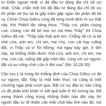
tư khôn ngoan nhất vì đã đầu tư đúng địa chỉ tối ưu
nhất. Chắc chắn một khi đã đầu tư đúng địa chỉ tối ưu
thì phần sẽ thu lại là gấp trăm gấp ngàn lần phần đã bỏ
ra. Chính Chúa Giêsu cũng đã từng minh định rõ sự thật
này. Khi Phêrô lên tiếng thưa: “Thầy coi, phần chúng
con, chúng con đã bỏ mọi sự mà theo Thầy” thì Chúa
Giêsu đã nói: “Thầy bảo thật anh em: Chẳng hề có ai bỏ
nhà cửa, anh em, chị em, mẹ cha, con cái hay ruộng
đất, vì Thầy và vì Tin Mừng, mà ngay bây giờ, ở đời
này, lại không nhận được nhà cửa, anh em, chị em, mẹ
cha, con cái, ruộng đất gấp trăm lần, cùng với sự ngược
đãi và sự sống vĩnh cữu ở đời sau” (Mc 10,28-30).
Cần lưu ý là trong lời khẳng định của Chúa Giêsu có đó
sự ngược đãi. Đây là một hiện thực và cũng là một
chướng ngại phải vượt qua. Bất cứ sự đầu tư nào cũng
có đó phần khó khăn vì kết quả luôn ở thì tương lai. Để
mong thành công trong những thiện hảo đời này thì
người đầu tư dĩ nhiên cần một chút liều lĩnh nào đó, nói