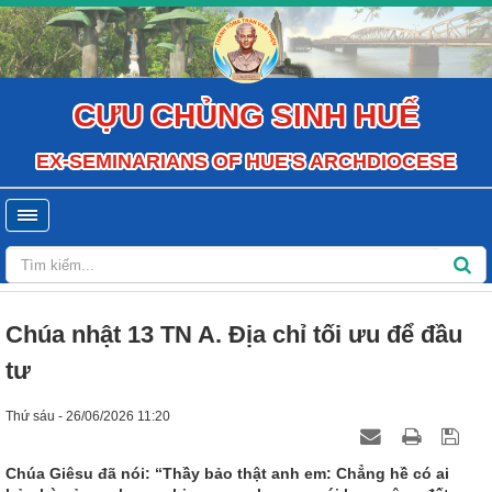
CỰU CHỦNG SINH HUẾ
EX-SEMINARIANS OF HUE'S ARCHDIOCESE
Chúa nhật 13 TN A. Địa chỉ tối ưu để đầu
tư
Thứ sáu - 26/06/2026 11:20
Chúa Giêsu đã nói: “Thầy bảo thật anh em: Chẳng hề có ai