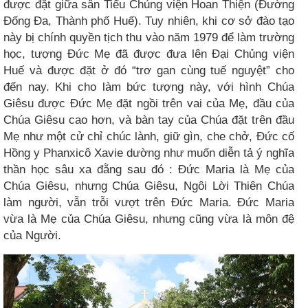
được đặt giữa sân Tiểu Chủng viện Hoan Thiện (Đường
Đống Đa, Thành phố Huế). Tuy nhiên, khi cơ sở đào tạo
này bị chính quyền tịch thu vào năm 1979 để làm trường
học, tượng Đức Mẹ đã được đưa lên Đại Chủng viện
Huế và được đặt ở đó “trơ gan cùng tuế nguyệt” cho
đến nay. Khi cho làm bức tượng này, với hình Chúa
Giêsu được Đức Mẹ đặt ngồi trên vai của Mẹ, đầu của
Chúa Giêsu cao hơn, và bàn tay của Chúa đặt trên đầu
Mẹ như một cử chỉ chúc lành, giữ gìn, che chở, Đức cố
Hồng y Phanxicô Xavie dường như muốn diễn tả ý nghĩa
thần học sâu xa đằng sau đó : Đức Maria là Mẹ của
Chúa Giêsu, nhưng Chúa Giêsu, Ngôi Lời Thiên Chúa
làm người, vẫn trỗi vượt trên Đức Maria. Đức Maria
vừa là Mẹ của Chúa Giêsu, nhưng cũng vừa là môn đệ
của Người.