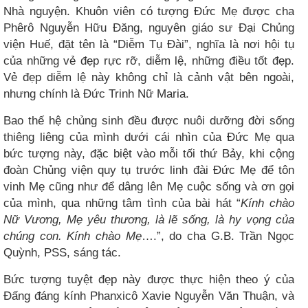
Nhà nguyện. Khuôn viên có tượng Đức Mẹ được cha
Phêrô Nguyễn Hữu Đăng, nguyên giáo sư Đại Chủng
viện Huế, đặt tên là “Diễm Tụ Đài”, nghĩa là nơi hội tụ
của những vẻ đẹp rực rỡ, diễm lệ, những điều tốt đẹp.
Vẻ đẹp diễm lệ này không chỉ là cảnh vật bên ngoài,
nhưng chính là Đức Trinh Nữ Maria.
Bao thế hệ chủng sinh đều được nuôi dưỡng đời sống
thiêng liêng của mình dưới cái nhìn của Đức Mẹ qua
bức tượng này, đặc biệt vào mỗi tối thứ Bảy, khi cộng
đoàn Chủng viện quy tụ trước linh đài Đức Mẹ để tôn
vinh Mẹ cũng như để dâng lên Mẹ cuộc sống và ơn gọi
của mình, qua những tâm tình của bài hát “
Kính chào
Nữ Vương, Mẹ yêu thương, là lẽ sống, là hy vọng của
chúng con. Kính chào Mẹ
….”, do cha G.B. Trần Ngọc
Quỳnh, PSS, sáng tác.
Bức tượng tuyệt đẹp này được thực hiện theo ý của
Đấng đáng kính Phanxicô Xavie Nguyễn Văn Thuận, và