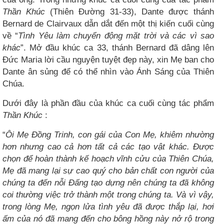
Thần Khúc
(Thiên Đường 31-33), Dante được thánh
Bernard de Clairvaux dẫn dắt đến một thị kiến cuối cùng
về “
Tình Yêu làm chuyển động mặt trời và các vì sao
khác
”. Mở đầu khúc ca 33, thánh Bernard đã dâng lên
Đức Maria lời cầu nguyện tuyệt đẹp này, xin Mẹ ban cho
Dante ân sủng để có thể nhìn vào Ánh Sáng của Thiên
Chúa.
Dưới đây là phần đầu của khúc ca cuối cùng tác phẩm
Thần Khúc
:
“
Ôi Mẹ Đồng Trinh, con gái của Con Mẹ, khiêm nhường
hơn nhưng cao cả hơn tất cả các tạo vật khác. Được
chọn để hoàn thành kế hoạch vĩnh cửu của Thiên Chúa,
Mẹ đã mang lại sự cao quý cho bản chất con người của
chúng ta đến nỗi Đấng tạo dựng nên chúng ta đã không
coi thường việc trở thành một trong chúng ta. Và vì vậy,
trong lòng Mẹ, ngọn lửa tình yêu đã được thắp lại, hơi
ấm của nó đã mang đến cho bông hồng này nở rộ trong