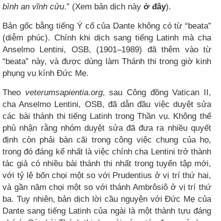
bình an vĩnh cửu
.” (Xem bản dịch này
ở đây
).
Bản gốc bằng tiếng Ý cổ của Dante không có từ “beata”
(diễm phúc). Chính khi dịch sang tiếng Latinh mà cha
Anselmo Lentini, OSB, (1901–1989) đã thêm vào từ
“beata” này, và được dùng làm Thánh thi trong giờ kinh
phụng vụ kính Đức Mẹ.
Theo
veterumsapientia.org
, sau Công đồng Vatican II,
cha Anselmo Lentini, OSB, đã dẫn đầu việc duyệt sửa
các bài thánh thi tiếng Latinh trong Thần vụ. Không thể
phủ nhận rằng nhóm duyệt sửa đã đưa ra nhiều quyết
định còn phải bàn cãi trong công việc chung của họ,
trong đó đáng kể nhất là việc chính cha Lentini trở thành
tác giả có nhiều bài thánh thi nhất trong tuyển tập mới,
với tỷ lệ bốn chọi một so với Prudentius ở vị trí thứ hai,
và gần năm chọi một so với thánh Ambrôsiô ở vị trí thứ
ba. Tuy nhiên, bản dịch lời cầu nguyện với Đức Mẹ của
Dante sang tiếng Latinh của ngài là một thành tựu đáng