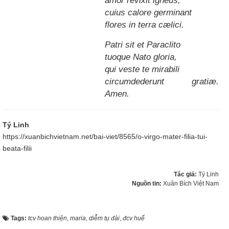
cuius calore germinant
flores in terra cælici.
Patri sit et Paraclito
tuoque Nato gloria,
qui veste te mirabili
circumdederunt gratiæ.
Amen.
Tý Linh
https://xuanbichvietnam.net/bai-viet/8565/o-virgo-mater-filia-tui-
beata-filii
Tác giả:
Tý Linh
Nguồn tin:
Xuân Bích Việt Nam
Tags:
tcv hoan thiện
,
maria
,
diễm tụ đài
,
đcv huế