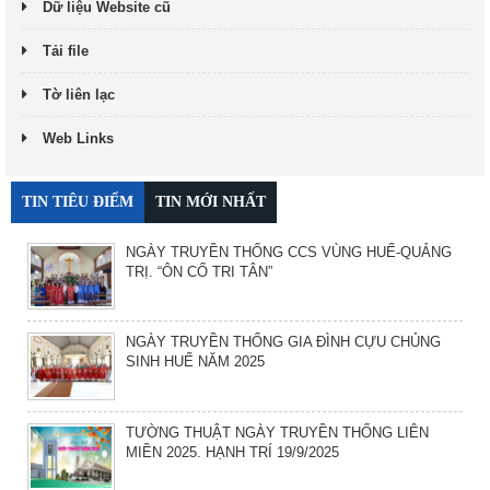
Dữ liệu Website cũ
Tải file
Tờ liên lạc
Web Links
TIN TIÊU ĐIỂM
TIN MỚI NHẤT
NGÀY TRUYỀN THỐNG CCS VÙNG HUẾ-QUẢNG
TRỊ. “ÔN CỐ TRI TÂN”
NGÀY TRUYỀN THỐNG GIA ĐÌNH CỰU CHỦNG
SINH HUẾ NĂM 2025
TƯỜNG THUẬT NGÀY TRUYỀN THỐNG LIÊN
MIỀN 2025. HẠNH TRÍ 19/9/2025