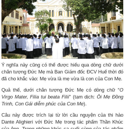
Ý nghĩa này cũng có thể được hiểu qua dòng chữ dưới
chân tượng Đức Mẹ mà Ban Giám đốc ĐCV Huế thời đó
đã cho khắc vào: Mẹ vừa là mẹ vừa là con của Con Mẹ.
Quả thế, dưới chân tượng Đức Mẹ có dòng chữ “
O
Virgo Mater, Filia tui beata Filii
” (tạm dịch:
Ôi Mẹ Đồng
Trinh, Con Gái diễm phúc của Con Mẹ
).
Câu này được trích lại từ lời cầu nguyện của thi hào
Dante Alighieri với Đức Mẹ trong tác phẩm Thần Khúc
của ông. Trong những khúc ca cuối cùng của tác phẩm