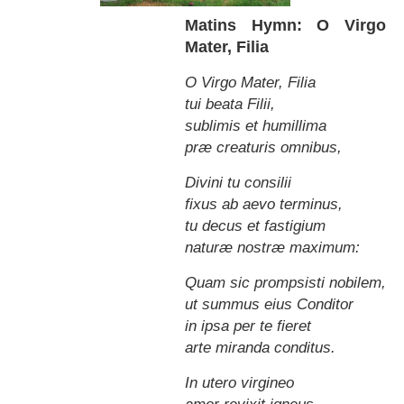
Matins Hymn: O Virgo
Mater, Filia
O Virgo Mater, Filia
tui beata Filii,
sublimis et humillima
præ creaturis omnibus,
Divini tu consilii
fixus ab aevo terminus,
tu decus et fastigium
naturæ nostræ maximum:
Quam sic prompsisti nobilem,
ut summus eius Conditor
in ipsa per te fieret
arte miranda conditus.
In utero virgineo
amor revixit igneus,