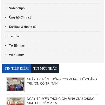
Videoclips
Ủng hộ-Chia sẻ
Dữ liệu Website cũ
Tải file
Tờ liên lạc
Web Links
TIN TIÊU ĐIỂM
TIN MỚI NHẤT
NGÀY TRUYỀN THỐNG CCS VÙNG HUẾ-QUẢNG
TRỊ. “ÔN CỐ TRI TÂN”
NGÀY TRUYỀN THỐNG GIA ĐÌNH CỰU CHỦNG
SINH HUẾ NĂM 2025