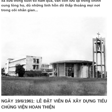
xa xưa trong suốt 65 năm qua, vẫn còn lưu lại trong chính
cung lòng họ, dù những linh hồn đó thấp thoáng mọi nơi
trong cõi nhân gian...
NGÀY 19/6/1961: LỄ ĐẶT VIÊN ĐÁ XÂY DỰNG TIỂU
CHỦNG VIỆN HOAN THIỆN