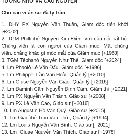
TƯỞNG NHỚ VÀ CẦU NGUYỆN
Cho các vị ân sư đã ly trần
1. ĐHY PX Nguyễn Văn Thuận, Giám đốc tiên khởi
[+2002]
2. TGM Philliphê Nguyễn Kim Điền, với câu nói bất hủ:
Chủng viện là con ngươi của Giám mục. Mất chủng
viện, chẳng khác gì móc mắt của Giám mục [+1988]
3. TGM Têphanô Nguyễn Như Thể, Giám đốc [+2024]
4. Lm Phaolô Lê Văn Đẩu, Giám đốc [+1996]
5. Lm Philippe Trần Văn Hoài, Quản lý [+2010]
6. Lm Giuse Nguyễn Văn Giáo, Quản lý [+2016]
7. Lm Đaminh Cẩm Nguyễn Đình Cẩm, Giám thị [+2021]
8. Lm PX Nguyễn Văn Thành, Giáo sư [+2008]
9. Lm PX Lê Văn Cao, Giáo sư [+2018]
10. Lm Augustin Hồ Văn Quý, Giáo sư [+2015]
11. Lm Giacôbê Trần Văn Thời, Quản lý [+1994]
12. Lm Louis Nguyễn Văn Bính, Giáo sư [+2021]
13. Lm
Giuse Nguyễn Văn Thích, Giáo sư [+1978]