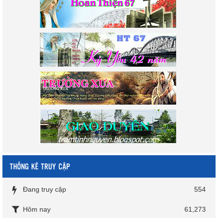
THỐNG KÊ TRUY CẬP
Đang truy cập
554
Hôm nay
61,273