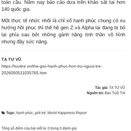
toàn cầu. Năm nay báo cáo dựa trên khảo sát tại hơn
140 quốc gia.
Một thực tế nhức nhối là chỉ số hạnh phúc chung có xu
hướng hồi phục thì thế hệ gen Z và Alpha lại đang bị bỏ
lại phía sau bởi những gánh nặng tinh thần vô hình
nhưng đầy sức nặng.
TẠ TƯ VŨ
https://tuoitre.vn/the-gioi-hanh-phuc-hon-tru-nguoi-tre-
2026050511035765.htm
Tác giả:
TẠ TƯ VŨ
Nguồn tin:
Báo Tuổi Trẻ
Tags:
hạnh phúc
,
giới trẻ
,
World Happiness Report
Tổng số điểm của bài viết là: 0 trong 0 đánh giá