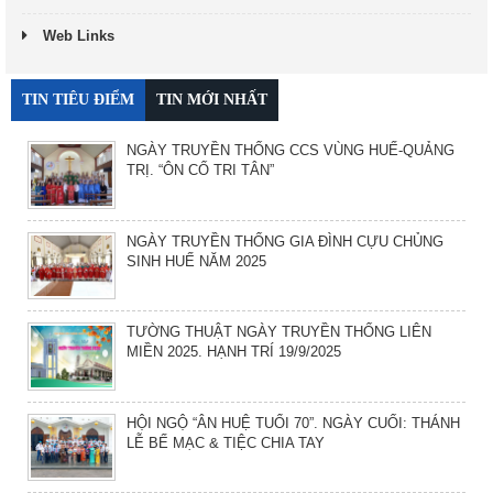
Web Links
TIN TIÊU ĐIỂM
TIN MỚI NHẤT
NGÀY TRUYỀN THỐNG CCS VÙNG HUẾ-QUẢNG
TRỊ. “ÔN CỐ TRI TÂN”
NGÀY TRUYỀN THỐNG GIA ĐÌNH CỰU CHỦNG
SINH HUẾ NĂM 2025
TƯỜNG THUẬT NGÀY TRUYỀN THỐNG LIÊN
MIỀN 2025. HẠNH TRÍ 19/9/2025
HỘI NGỘ “ÂN HUỆ TUỔI 70”. NGÀY CUỐI: THÁNH
LỄ BẾ MẠC & TIỆC CHIA TAY