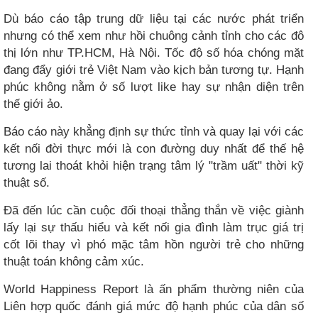
Dù báo cáo tập trung dữ liệu tại các nước phát triển
nhưng có thể xem như hồi chuông cảnh tỉnh cho các đô
thị lớn như TP.HCM, Hà Nội. Tốc độ số hóa chóng mặt
đang đẩy giới trẻ Việt Nam vào kịch bản tương tự. Hạnh
phúc không nằm ở số lượt like hay sự nhận diện trên
thế giới ảo.
Báo cáo này khẳng định sự thức tỉnh và quay lại với các
kết nối đời thực mới là con đường duy nhất để thế hệ
tương lai thoát khỏi hiện trạng tâm lý "trầm uất" thời kỹ
thuật số.
Đã đến lúc cần cuộc đối thoại thẳng thắn về việc giành
lấy lại sự thấu hiểu và kết nối gia đình làm trục giá trị
cốt lõi thay vì phó mặc tâm hồn người trẻ cho những
thuật toán không cảm xúc.
World Happiness Report là ấn phẩm thường niên của
Liên hợp quốc đánh giá mức độ hạnh phúc của dân số