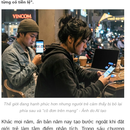
từng có tiền lệ".
Thế giới đang hạnh phúc hơn nhưng người trẻ cảm thấy bị bỏ lại
phía sau và “cô đơn trên mạng” - Ảnh do AI tạo
Khác mọi năm, ấn bản năm nay tạo bước ngoặt khi đặt
giới trẻ làm tâm điểm phân tích. Trong sáu chương