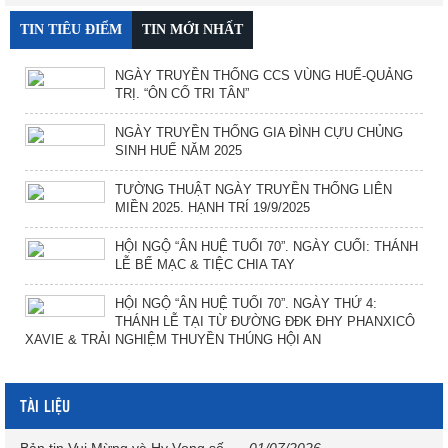
TIN TIÊU ĐIỂM
TIN MỚI NHẤT
NGÀY TRUYỀN THỐNG CCS VÙNG HUẾ-QUẢNG
TRỊ. “ÔN CỐ TRI TÂN”
NGÀY TRUYỀN THỐNG GIA ĐÌNH CỰU CHỦNG
SINH HUẾ NĂM 2025
TƯỜNG THUẬT NGÀY TRUYỀN THỐNG LIÊN
MIỀN 2025. HẠNH TRÍ 19/9/2025
HỘI NGỘ “ÂN HUỆ TUỔI 70”. NGÀY CUỐI: THÁNH
LỄ BẾ MẠC & TIỆC CHIA TAY
HỘI NGỘ “ÂN HUỆ TUỔI 70”. NGÀY THỨ 4:
THÁNH LỄ TẠI TỪ ĐƯỜNG ĐĐK ĐHY PHANXICÔ
XAVIE & TRẢI NGHIỆM THUYỀN THÚNG HỘI AN
TÀI LIỆU