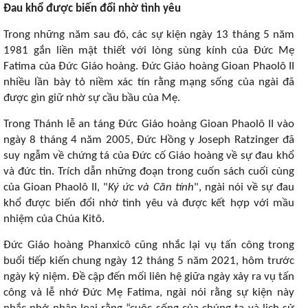
Đau khổ được biến đổi nhờ tình yêu
Trong những năm sau đó, các sự kiện ngày 13 tháng 5 năm
1981 gắn liền mật thiết với lòng sùng kính của Đức Mẹ
Fatima của Đức Giáo hoàng. Đức Giáo hoàng Gioan Phaolô II
nhiều lần bày tỏ niềm xác tín rằng mạng sống của ngài đã
được gìn giữ nhờ sự cầu bầu của Mẹ.
Trong Thánh lễ an táng Đức Giáo hoàng Gioan Phaolô II vào
ngày 8 tháng 4 năm 2005, Đức Hồng y Joseph Ratzinger đã
suy ngẫm về chứng tá của Đức cố Giáo hoàng về sự đau khổ
và đức tin. Trích dẫn những đoạn trong cuốn sách cuối cùng
của Gioan Phaolô II, "
Ký ức và Căn tính
", ngài nói về sự đau
khổ được biến đổi nhờ tình yêu và được kết hợp với mầu
nhiệm của Chúa Kitô.
Đức Giáo hoàng Phanxicô cũng nhắc lại vụ tấn công trong
buổi tiếp kiến ​​chung ngày 12 tháng 5 năm 2021, hôm trước
ngày kỷ niệm. Đề cập đến mối liên hệ giữa ngày xảy ra vụ tấn
công và lễ nhớ Đức Mẹ Fatima, ngài nói rằng sự kiện này