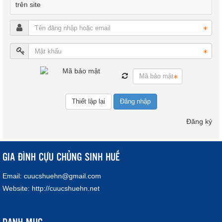
trên site
Đăng nhập
Đăng ký
GIA ĐÌNH CỰU CHỦNG SINH HUẾ
Email:
cuucshuehn@gmail.com
Website:
http://cuucshuehn.net
DANH MỤC