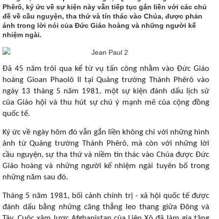
Phêrô, ký ức về sự kiện này vẫn tiếp tục gắn liền với các chủ
đề về cầu nguyện, tha thứ và tín thác vào Chúa, được phản
ánh trong lời nói của Đức Giáo hoàng và những người kế
nhiệm ngài.
Đã 45 năm trôi qua kể từ vụ tấn công nhằm vào Đức Giáo
hoàng Gioan Phaolô II tại Quảng trường Thánh Phêrô vào
ngày 13 tháng 5 năm 1981, một sự kiện đánh dấu lịch sử
của Giáo hội và thu hút sự chú ý mạnh mẽ của cộng đồng
quốc tế.
Ký ức về ngày hôm đó vẫn gắn liền không chỉ với những hình
ảnh từ Quảng trường Thánh Phêrô, mà còn với những lời
cầu nguyện, sự tha thứ và niềm tín thác vào Chúa được Đức
Giáo hoàng và những người kế nhiệm ngài tuyên bố trong
những năm sau đó.
Tháng 5 năm 1981, bối cảnh chính trị - xã hội quốc tế được
đánh dấu bằng những căng thẳng leo thang giữa Đông và
Tây. Cuộc xâm lược Afghanistan của Liên Xô đã làm gia tăng