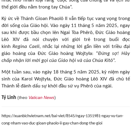
nhắc nhở nhân loại rằng “cuộc sống của chúng ta và lịch sử
thế giới đều nằm trong tay Chúa”.
Ký ức về Thánh Gioan Phaolô II vẫn tiếp tục vang vọng trong
đời sống của Giáo hội. Vào ngày 11 tháng 5 năm 2025, ngay
sau khi được bầu chọn lên Ngai Tòa Phêrô, Đức Giáo hoàng
Lêô XIV đã nói chuyện với giới trẻ trong buổi đọc
kinh
Regina Caeli
, nhắc lại những lời gắn liền với triều đại
giáo hoàng của Đức Giáo hoàng Wojtyła: “
Đừng sợ! Hãy
chấp nhận lời mời gọi của Giáo hội và của Chúa Kitô
”.
Một tuần sau, vào ngày 18 tháng 5 năm 2025, kỷ niệm ngày
sinh của Karol Wojtyła, Đức Giáo hoàng Lêô XIV đã chủ tế
Thánh lễ đánh dấu sự khởi đầu sứ vụ Phêrô của ngài.
Tý Linh
(theo
Vatican News
)
https://xuanbichvietnam.net/bai-viet/8545/ngay-1351981-ngay-vu-tan-
cong-nham-vao-duc-gioan-phaolo-ii-gay-chan-dong-the-gioi