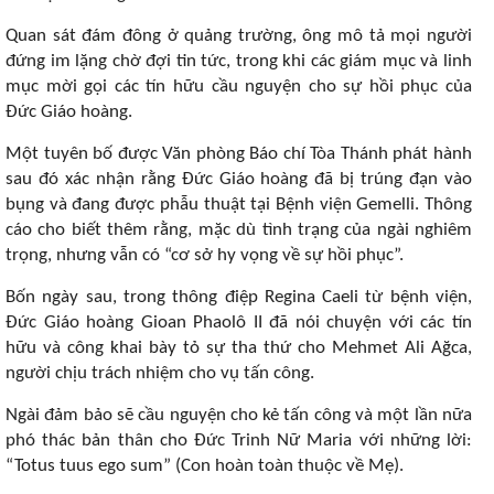
Quan sát đám đông ở quảng trường, ông mô tả mọi người
đứng im lặng chờ đợi tin tức, trong khi các giám mục và linh
mục mời gọi các tín hữu cầu nguyện cho sự hồi phục của
Đức Giáo hoàng.
Một tuyên bố được Văn phòng Báo chí Tòa Thánh phát hành
sau đó xác nhận rằng Đức Giáo hoàng đã bị trúng đạn vào
bụng và đang được phẫu thuật tại Bệnh viện Gemelli. Thông
cáo cho biết thêm rằng, mặc dù tình trạng của ngài nghiêm
trọng, nhưng vẫn có “cơ sở hy vọng về sự hồi phục”.
Bốn ngày sau, trong thông điệp Regina Caeli từ bệnh viện,
Đức Giáo hoàng Gioan Phaolô II đã nói chuyện với các tín
hữu và công khai bày tỏ sự tha thứ cho Mehmet Ali Ağca,
người chịu trách nhiệm cho vụ tấn công.
Ngài đảm bảo sẽ cầu nguyện cho kẻ tấn công và một lần nữa
phó thác bản thân cho Đức Trinh Nữ Maria với những lời:
“Totus tuus ego sum” (Con hoàn toàn thuộc về Mẹ).