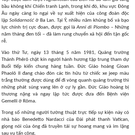
bầu không khí Chiến tranh Lạnh, trong khi đó, khu vực Đông
Âu ngày càng lo ngại về sự xuất hiện của công đoàn độc
lập
Solidarność
ở Ba Lan. Tại Ý, nhiều năm khủng bố và bạo
lực chính trị cực đoan, được gọi là
Anni di Piombo
– Những
năm tháng đen tối – đã làm rung chuyển xã hội đến tận gốc
rễ.
Vào thứ Tư, ngày 13 tháng 5 năm 1981, Quảng trường
Thánh Phêrô chật kín người hành hương tập trung tham dự
Buổi tiếp kiến ​​chung hàng tuần. Đức Giáo hoàng Gioan
Phaolô II đang chào đón các tín hữu từ chiếc xe jeep màu
trắng thường được dùng để đi vòng quanh quảng trường thì
những phát súng vang lên ở cự ly gần. Đức Giáo hoàng bị
thương nặng và ngay lập tức được đưa đến Bệnh viện
Gemelli ở Rôma.
Trong số những người tường thuật trực tiếp sự kiện này có
nhà báo Benedetto Nardacci của Đài phát thanh Vatican,
giọng nói của ông đã truyền tải sự hoang mang và im lặng
sau vụ tấn công.