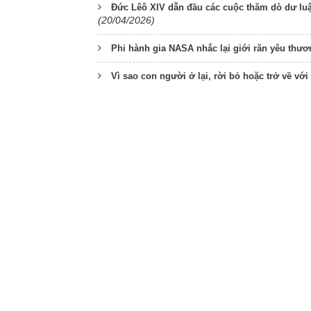
Đức Lêô XIV dẫn đầu các cuộc thăm dò dư luậ
(20/04/2026)
Phi hành gia NASA nhắc lại giới răn yêu thươ
Vì sao con người ở lại, rời bỏ hoặc trở về với