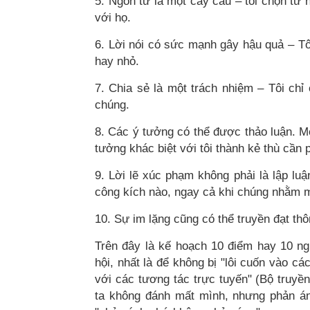
5. Ngôn từ là một cây cầu – tôi chọn từ 
với họ.​
6. Lời nói có sức mạnh gây hậu quả – Tôi
hay nhỏ.​
7. Chia sẻ là một trách nhiệm – Tôi chỉ
chúng.​
8. Các ý tưởng có thể được thảo luận. M
tưởng khác biệt với tôi thành kẻ thù cần ph
9. Lời lẽ xúc phạm không phải là lập lu
công kích nào, ngay cả khi chúng nhằm mụ
10. Sự im lặng cũng có thể truyền đạt thông
Trên đây là kế hoạch 10 điểm hay 10 ng
hội, nhất là để không bị "lôi cuốn vào cá
với các tương tác trực tuyến" (Bộ truyề
ta không đánh mất mình, nhưng phản ánh