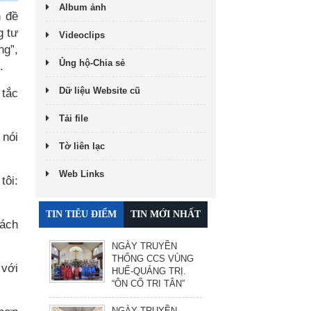
Album ảnh
n đề
g tư
Videoclips
ng”,
Ủng hộ-Chia sẻ
.
Dữ liệu Website cũ
 tắc
Tải file
 nói
Tờ liên lạc
Web Links
tôi:
TIN TIÊU ĐIỂM
TIN MỚI NHẤT
cách
NGÀY TRUYỀN
THỐNG CCS VÙNG
 với
HUẾ-QUẢNG TRỊ.
“ÔN CỐ TRI TÂN”
NGÀY TRUYỀN