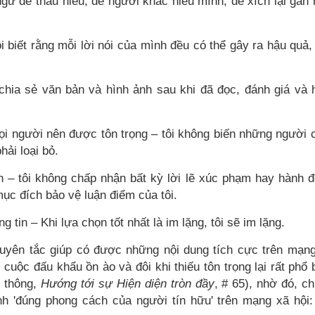
ngữ để thấu hiểu, để người khác hiểu mình, để xích lại gần
 biết rằng mỗi lời nói của mình đều có thể gây ra hậu quả,
 chia sẻ văn bản và hình ảnh sau khi đã đọc, đánh giá và 
ọi người nên được tôn trọng – tôi không biến những người 
ải loại bỏ.​
ận – tôi không chấp nhận bất kỳ lời lẽ xúc phạm hay hành 
c đích bảo vệ luận điểm của tôi.​
 tin – Khi lựa chọn tốt nhất là im lặng, tôi sẽ im lặng.​
uyên tắc giúp có được những nội dung tích cực trên mạn
c cuộc đấu khẩu ồn ào và đôi khi thiếu tôn trọng lại rất phổ 
n thông,
Hướng tới sự Hiện diện tròn đầy
, # 65), nhờ đó, c
 'đúng phong cách của người tín hữu' trên mạng xã hội: