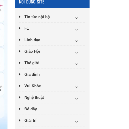
NỘI DUNG SITE
Tin tức nội bộ
F1
Linh đạo
Giáo Hội
Thế giới
Gia đình
Vui Khỏe
Nghệ thuật
Đó đây
Giải trí