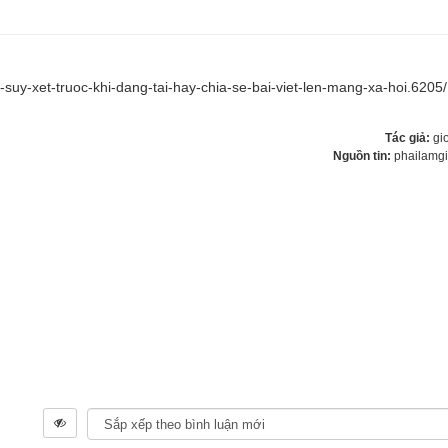
suy-xet-truoc-khi-dang-tai-hay-chia-se-bai-viet-len-mang-xa-hoi.6205/
Tác giả:
gi
Nguồn tin:
phailamg