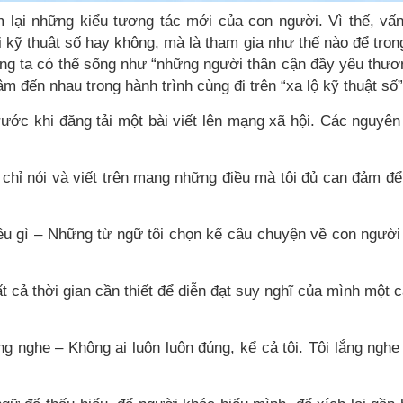
 lại những kiểu tương tác mới của con người. Vì thế, vấ
i kỹ thuật số hay không, mà là tham gia như thế nào để tron
ng ta có thể sống như “những người thân cận đầy yêu thươ
 đến nhau trong hành trình cùng đi trên “xa lộ kỹ thuật số”
ước khi đăng tải một bài viết lên mạng xã hội. Các nguyên
i chỉ nói và viết trên mạng những điều mà tôi đủ can đảm để
ều gì – Những từ ngữ tôi chọn kể câu chuyện về con người 
tất cả thời gian cần thiết để diễn đạt suy nghĩ của mình một 
lắng nghe – Không ai luôn luôn đúng, kể cả tôi. Tôi lắng nghe