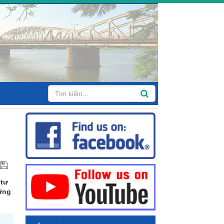
g
 tư
ững