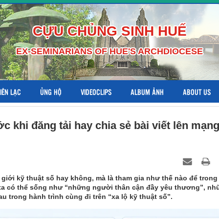
CỰU CHỦNG SINH HUẾ
EX-SEMINARIANS OF HUE'S ARCHDIOCESE
LIÊN LẠC
ỦNG HỘ
VIDEOCLIPS
ALBUM ẢNH
ABOUT US
c khi đăng tải hay chia sẻ bài viết lên mạn
giới kỹ thuật số hay không, mà là tham gia như thế nào để trong
 ta có thể sống như “những người thân cận đầy yêu thương”, nh
 trong hành trình cùng đi trên “xa lộ kỹ thuật số”.