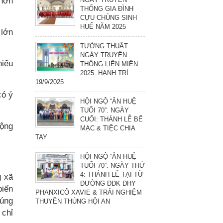
 hơn
THỐNG GIA ĐÌNH
CỰU CHỦNG SINH
HUẾ NĂM 2025
 lớn
TƯỜNG THUẬT
NGÀY TRUYỀN
hiểu
THỐNG LIÊN MIỀN
2025. HẠNH TRÍ
19/9/2025
có ý
HỘI NGỘ “ÂN HUỆ
TUỔI 70”. NGÀY
CUỐI: THÁNH LỄ BẾ
động
MẠC & TIỆC CHIA
TAY
HỘI NGỘ “ÂN HUỆ
TUỔI 70”. NGÀY THỨ
4: THÁNH LỄ TẠI TỪ
g xã
ĐƯỜNG ĐĐK ĐHY
biến
PHANXICÔ XAVIE & TRẢI NGHIỆM
húng
THUYỀN THÚNG HỘI AN
 chỉ