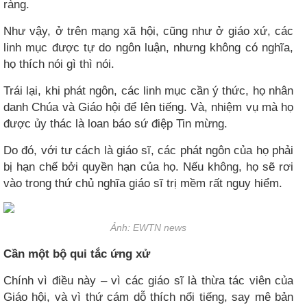
ràng.
Như vậy, ở trên mạng xã hội, cũng như ở giáo xứ, các
linh mục được tự do ngôn luận, nhưng không có nghĩa,
họ thích nói gì thì nói.
Trái lại, khi phát ngôn, các linh mục cần ý thức, họ nhân
danh Chúa và Giáo hội để lên tiếng. Và, nhiệm vụ mà họ
được ủy thác là loan báo sứ điệp Tin mừng.
Do đó, với tư cách là giáo sĩ, các phát ngôn của họ phải
bị hạn chế bởi quyền hạn của họ. Nếu không, họ sẽ rơi
vào trong thứ chủ nghĩa giáo sĩ trị mềm rất nguy hiểm.
Ảnh: EWTN news
Cần một bộ qui tắc ứng xử​
Chính vì điều này – vì các giáo sĩ là thừa tác viên của
Giáo hội, và vì thứ cám dỗ thích nổi tiếng, say mê bản