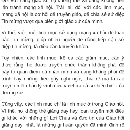
Đối với hàng giáo sĩ, họ không thể và càng không nên
lẩn tránh mạng xã hội. Trái lại, đối với các linh mục,
mạng xã hội là cơ hội để truyền giáo, để chia sẻ sứ điệp
Tin mừng vượt qua biên giới giáo xứ của mình.
Vì thế, việc một linh mục sử dụng mạng xã hội để loan
báo Tin mừng, giúp nhiều người dễ dàng tiếp cận sứ
điệp tin mừng, là điều cần khuyến khích.
Tuy nhiên, các linh mục, kể cả các giám mục, cần ý
thức rằng, họ được truyền chức thánh không phải để
bày tỏ quan điểm cá nhân mình và càng không phải để
trình bày những điều gây nghi ngờ, chia rẽ mà là rao
truyền một chân lý vĩnh cửu vượt xa cả sự hiểu biết của
đương sự.
Cũng vậy, các linh mục chỉ là linh mục ở trong Giáo hội.
Vì thế, họ không thể giảng dạy hay loan truyền một điều
gì khác với những gì Lời Chúa và đức tin của Giáo hội
giảng dạy, nhất là những gì huấn quyền đã minh định rõ