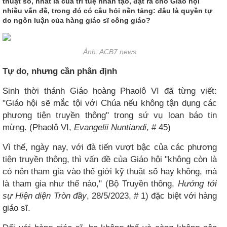
thuật số, nhất là của trí tuệ nhân tạo, đặt ra cho Giáo hội
nhiều vấn đề, trong đó có câu hỏi nền tảng: đâu là quyền tự
do ngôn luận của hàng giáo sĩ công giáo?
Ảnh: ACB7 news
Tự do, nhưng cần phân định​
Sinh thời thánh Giáo hoàng Phaolô VI đã từng viết:
"Giáo hội sẽ mắc tội với Chúa nếu không tận dụng các
phương tiện truyền thông" trong sứ vụ loan báo tin
mừng. (Phaolô VI,
Evangelii Nuntiandi
, # 45)
Vì thế, ngày nay, với đà tiến vượt bậc của các phương
tiện truyền thông, thì vấn đề của Giáo hội "không còn là
có nên tham gia vào thế giới kỹ thuật số hay không, mà
là tham gia như thế nào," (Bộ Truyền thông,
Hướng tới
sự Hiện diện Tròn đầy
, 28/5/2023, # 1) đặc biệt với hàng
giáo sĩ.