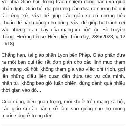
Về phía Giáo hội, trong trách nhiệm đồng hành và giúp
phân định, Giáo hội địa phương cần đưa ra những bộ qui
tắc ứng xử, vừa để giúp các giáo sĩ có những tiêu
chuẩn để hành động cho đúng, vừa để giúp họ tránh rơi
vào những "cạm bẫy của mạng xã hội". (x. Bộ Truyền
thông, Hướng tới sự Hiện diện Tròn đầy, 28/5/2023, # 12
- #18)
Chẳng hạn, tại giáo phận Lyon bên Pháp, Giáo phận đưa
ra một bản qui tắc rất đơn giản cho các linh mục tham
gia mạng xã hội: không tham gia vào việc chỉ trích, gợi
lên những điều liên quan đến thừa tác vụ của mình,
nhân từ, không bao giờ luận chiến, đừng dành quá nhiều
thời gian vào đó…
Cuối cùng, điều quan trọng, mỗi khi ở trên mạng xã hội,
các giáo sĩ cần hành xử làm sao giống như họ mong
muốn sống ở trong đời!​