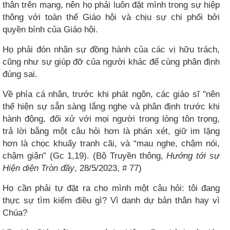
thân trên mạng, nên họ phải luôn đặt mình trong sự hiệp
thông với toàn thể Giáo hội và chịu sự chi phối bởi
quyền bính của Giáo hội.
Họ phải đón nhận sự đồng hành của các vị hữu trách,
cũng như sự giúp đỡ của người khác để cùng phân định
đúng sai.
Về phía cá nhân, trước khi phát ngôn, các giáo sĩ "nên
thể hiện sự sẵn sàng lắng nghe và phân định trước khi
hành động, đối xử với mọi người trong lòng tôn trọng,
trả lời bằng một câu hỏi hơn là phán xét, giữ im lặng
hơn là chọc khuấy tranh cãi, và “mau nghe, chậm nói,
chậm giận” (Gc 1,19). (Bộ Truyền thông,
Hướng tới sự
Hiện diện Tròn đầy
, 28/5/2023, # 77)
Họ cần phải tự đặt ra cho mình một câu hỏi: tôi đang
thực sự tìm kiếm điều gì? Vì danh dự bản thân hay vì
Chúa?