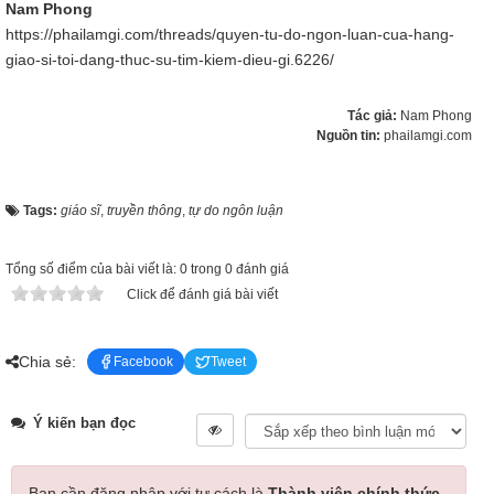
Nam Phong
https://phailamgi.com/threads/quyen-tu-do-ngon-luan-cua-hang-
giao-si-toi-dang-thuc-su-tim-kiem-dieu-gi.6226/
Tác giả:
Nam Phong
Nguồn tin:
phailamgi.com
Tags:
giáo sĩ
,
truyền thông
,
tự do ngôn luận
Tổng số điểm của bài viết là: 0 trong 0 đánh giá
Click để đánh giá bài viết
Chia sẻ:
Facebook
Tweet
Ý kiến bạn đọc
Bạn cần đăng nhập với tư cách là
Thành viên chính thức