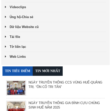
Videoclips
Ủng hộ-Chia sẻ
Dữ liệu Website cũ
Tải file
Tờ liên lạc
Web Links
TIN TIÊU ĐIỂM
TIN MỚI NHẤT
NGÀY TRUYỀN THỐNG CCS VÙNG HUẾ-QUẢNG
TRỊ. “ÔN CỐ TRI TÂN”
NGÀY TRUYỀN THỐNG GIA ĐÌNH CỰU CHỦNG
SINH HUẾ NĂM 2025