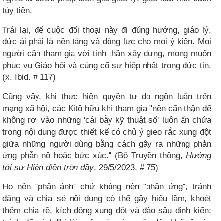
tùy tiện.
Trái lại, để cuộc đối thoại này đi đúng hướng, giáo lý,
đức ái phải là nền tảng và động lực cho mọi ý kiến. Mọi
người cần tham gia với tinh thần xây dựng, mong muốn
phục vụ Giáo hội và củng cố sự hiệp nhất trong đức tin.
(x. Ibid. # 117)
Cũng vậy, khi thực hiện quyền tự do ngôn luận trên
mạng xã hội, các Kitô hữu khi tham gia "nên cẩn thận để
không rơi vào những 'cái bẫy kỹ thuật số' luôn ẩn chứa
trong nội dung được thiết kế có chủ ý gieo rắc xung đột
giữa những người dùng bằng cách gây ra những phản
ứng phẫn nộ hoặc bức xúc." (Bộ Truyền thông,
Hướng
tới sự Hiện diện tròn đầy
, 29/5/2023, # 75)
Họ nên "phản ánh" chứ không nên "phản ứng", tránh
đăng và chia sẻ nội dung có thể gây hiểu lầm, khoét
thêm chia rẽ, kích động xung đột và đào sâu định kiến;