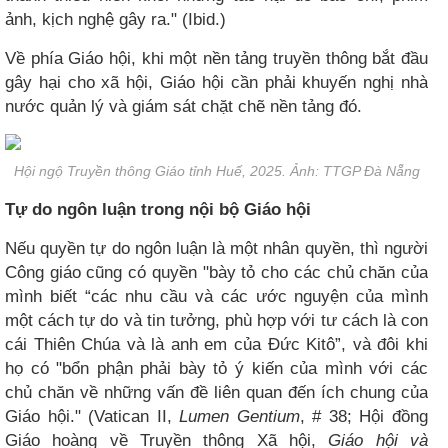
ảnh, kịch nghệ gây ra." (Ibid.)
Về phía Giáo hội, khi một nền tảng truyền thông bắt đầu
gây hại cho xã hội, Giáo hội cần phải khuyến nghị nhà
nước quản lý và giám sát chặt chẽ nền tảng đó.
Hội ngộ Truyền thông Giáo tỉnh Huế, 2025. Ảnh: TTGP Đà Nẵng​
Tự do ngôn luận trong nội bộ Giáo hội​
Nếu quyền tự do ngôn luận là một nhân quyền, thì người
Công giáo cũng có quyền "bày tỏ cho các chủ chăn của
mình biết “các nhu cầu và các ước nguyện của mình
một cách tự do và tin tưởng, phù hợp với tư cách là con
cái Thiên Chúa và là anh em của Đức Kitô”, và đôi khi
họ có "bổn phận phải bày tỏ ý kiến của mình với các
chủ chăn về những vấn đề liên quan đến ích chung của
Giáo hội." (Vatican II,
Lumen Gentium
, # 38; Hội đồng
Giáo hoàng về Truyền thông Xã hội,
Giáo hội và