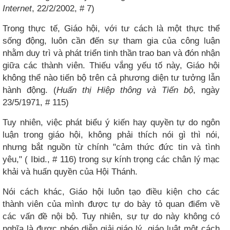
Internet
, 22/2/2002, # 7)
Trong thực tế, Giáo hội, với tư cách là một thực thể
sống động, luôn cần đến sự tham gia của công luận
nhằm duy trì và phát triển tinh thần trao ban và đón nhận
giữa các thành viên. Thiếu vắng yếu tố này, Giáo hội
không thể nào tiến bộ trên cả phương diện tư tưởng lẫn
hành động. (
Huấn thị Hiệp thông và Tiến bộ
, ngày
23/5/1971, # 115)
Tuy nhiên, việc phát biểu ý kiến hay quyền tự do ngôn
luận trong giáo hội, không phải thích nói gì thì nói,
nhưng bắt nguồn từ chính "cảm thức đức tin và tình
yêu," ( Ibid., # 116) trong sự kính trọng các chân lý mạc
khải và huấn quyền của Hội Thánh.
Nói cách khác, Giáo hội luôn tạo điều kiện cho các
thành viên của mình được tự do bày tỏ quan điểm về
các vấn đề nội bộ. Tuy nhiên, sự tự do này không có
nghĩa là được phép diễn giải giáo lý, giáo luật một cách