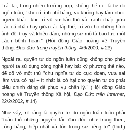
Trái lại, trong nhiều trường hợp, không thể coi là tự do
ngôn luận, "khi cố tình phỉ báng, vu khống hay làm nhục
người khác; khi cổ vũ sự hận thù và tranh chấp giữa
các cá nhân hay giữa các tập thể, cổ vũ cho những hình
ảnh đồi truỵ và khiêu dâm, những sự mô tả bạo lực một
cách bệnh hoạn." (Hội đồng Giáo hoàng về Truyền
thông,
Đạo đức trong truyền thông
, 4/6/2000, # 23)
Ngoài ra, quyền tự do ngôn luận cũng không cho phép
người ta sử dụng công nghệ hay bất kỳ phương thế nào,
để cổ võ một thứ "chủ nghĩa tự do cực đoan, vừa sai
lầm vừa có hại – ít nhất là có hại cho quyền tự do phát
biểu chính đáng để phục vụ chân lý." (Hội đồng Giáo
hoàng về Truyền thông Xã hội,
Đạo Đức trên Internet
,
22/2/2002, # 14)
Như vậy, rõ ràng là quyền tự do ngôn luận luôn phải
"tuân thủ những nguyên tắc đạo đức như trung thực,
công bằng, hiệp nhất và tôn trọng sự riêng tư" (Ibid.)