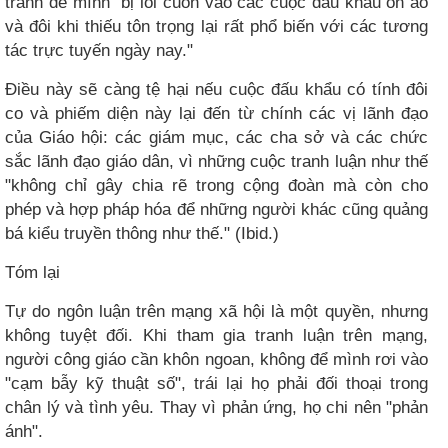
tránh để mình "bị lôi cuốn vào các cuộc đấu khẩu ồn ào
và đôi khi thiếu tôn trọng lại rất phổ biến với các tương
tác trực tuyến ngày nay."
Điều này sẽ càng tệ hại nếu cuộc đấu khẩu có tính đôi
co và phiếm diện này lại đến từ chính các vị lãnh đạo
của Giáo hội: các giám mục, các cha sở và các chức
sắc lãnh đạo giáo dân, vì những cuộc tranh luận như thế
"không chỉ gây chia rẽ trong cộng đoàn mà còn cho
phép và hợp pháp hóa để những người khác cũng quảng
bá kiểu truyền thông như thế." (Ibid.)
​Tóm lại​
Tự do ngôn luận trên mạng xã hội là một quyền, nhưng
không tuyệt đối. Khi tham gia tranh luận trên mạng,
người công giáo cần khôn ngoan, không để mình rơi vào
"cạm bẫy kỹ thuật số", trái lại họ phải đối thoại trong
chân lý và tình yêu. Thay vì phản ứng, họ chi nên "phản
ánh".​