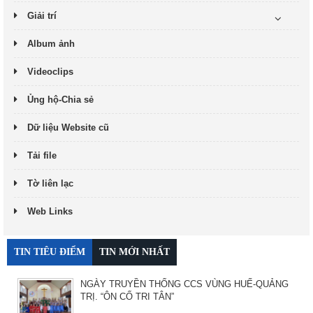
Giải trí
Album ảnh
Videoclips
Ủng hộ-Chia sẻ
Dữ liệu Website cũ
Tải file
Tờ liên lạc
Web Links
TIN TIÊU ĐIỂM
TIN MỚI NHẤT
NGÀY TRUYỀN THỐNG CCS VÙNG HUẾ-QUẢNG
TRỊ. “ÔN CỐ TRI TÂN”