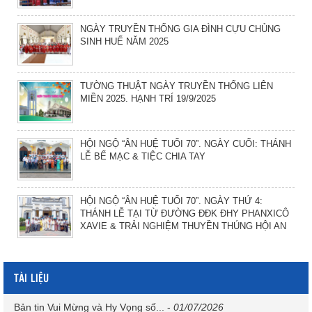
NGÀY TRUYỀN THỐNG GIA ĐÌNH CỰU CHỦNG
SINH HUẾ NĂM 2025
TƯỜNG THUẬT NGÀY TRUYỀN THỐNG LIÊN
MIỀN 2025. HẠNH TRÍ 19/9/2025
HỘI NGỘ “ÂN HUỆ TUỔI 70”. NGÀY CUỐI: THÁNH
LỄ BẾ MẠC & TIỆC CHIA TAY
HỘI NGỘ “ÂN HUỆ TUỔI 70”. NGÀY THỨ 4:
THÁNH LỄ TẠI TỪ ĐƯỜNG ĐĐK ĐHY PHANXICÔ
XAVIE & TRẢI NGHIỆM THUYỀN THÚNG HỘI AN
TÀI LIỆU
Bản tin Vui Mừng và Hy Vọng số...
-
01/07/2026