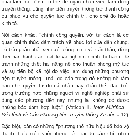
phải làm mọi điều có thể để ngăn chặn việc lạm dụng
truyền thông, cũng như biến truyền thông trở thành công
cụ phục vụ cho quyền lực chính trị, cho chế độ hoặc
kinh tế.
Nói cách khác, "chính công quyền, với tư cách là cơ
quan chính thức đảm trách về phúc lợi của dân chúng,
có bổn phận phải xem xét công minh và cẩn thận, đồng
thời ban hành các luật lệ và nghiêm chỉnh thi hành, để
tránh những thiệt hại nặng nề cho thuần phong mỹ tục
và sự tiến bộ xã hội do việc lạm dụng những phương
tiện truyền thông. Thái độ cẩn trọng đó không hề làm
hạn chế quyền tự do cá nhân hay đoàn thể, đặc biệt
trong trường hợp những người vì nghề nghiệp phải sử
dụng các phương tiện này nhưng lại không có được
những bảo đảm hợp luật." (Vatican II,
Inter Miirifica
–
Sắc lệnh về Các Phương tiện Truyền thông Xã hội
, # 12)
Đặc biệt, cần có những "phương thế hữu hiệu để bảo vệ
thanh thiếu niên khỏi những tác hại do báo chí, phim