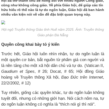
hội đã trở thành chủ đề nóng đối với nhiều người Công giáo,
cũng như không công giáo. Về phía Giáo hội, để giúp các tín
hữu hiểu rõ thế nào là tự do ngôn luận, Giáo hội đã ban hành
nhiều văn kiện nói về vấn đề đặc biệt quan trọng này.
Hội ngộ Truyền thông Giáo tỉnh Huế năm 2025. Ảnh: Truyền thông
Giáo phận Đà Nẵng
Quyền công khai bày tỏ ý kiến​
Trước hết, Giáo hội luôn nhìn nhận, tự do ngôn luận là
một quyền cơ bản, bắt nguồn từ phẩm giá con người và
là nền tảng cho một xã hội dân chủ và tự do. (Vatican II,
Gaudium et Spes
, # 26; Docat, # 65; Hội đồng Giáo
hoàng về Truyền thông Xã hội,
Đạo Đức trên Internet
,
22/2/2002, # 12)
Tuy nhiên, giống các quyền khác, tự do ngôn luận không
tuyệt đối, nhưng có những giới hạn. Nói cách nôm na, tự
do ngôn luận không có nghĩa là "thích nói gì thì nói".