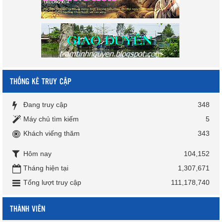
THỐNG KÊ TRUY CẬP
Đang truy cập
348
Máy chủ tìm kiếm
5
Khách viếng thăm
343
Hôm nay
104,152
Tháng hiện tại
1,307,671
Tổng lượt truy cập
111,178,740
THÀNH VIÊN