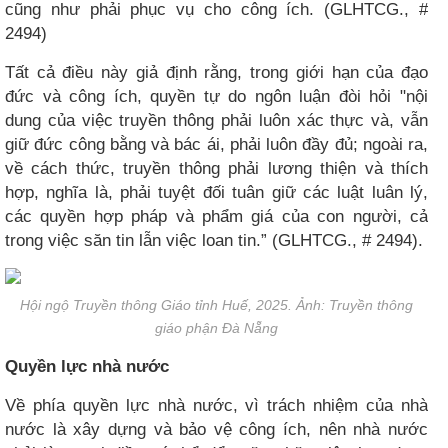
cũng như phải phục vụ cho công ích. (GLHTCG., #
2494)
Tất cả điều này giả định rằng, trong giới hạn của đạo
đức và công ích, quyền tự do ngôn luận đòi hỏi "nội
dung của việc truyền thông phải luôn xác thực và, vẫn
giữ đức công bằng và bác ái, phải luôn đầy đủ; ngoài ra,
về cách thức, truyền thông phải lương thiện và thích
hợp, nghĩa là, phải tuyệt đối tuân giữ các luật luân lý,
các quyền hợp pháp và phẩm giá của con người, cả
trong việc săn tin lẫn việc loan tin.” (GLHTCG., # 2494).
Hội ngộ Truyền thông Giáo tỉnh Huế, 2025. Ảnh: Truyền thông
giáo phận Đà Nẵng
​Quyền lực nhà nước​
Về phía quyền lực nhà nước, vì trách nhiệm của nhà
nước là xây dựng và bảo vệ công ích, nên nhà nước