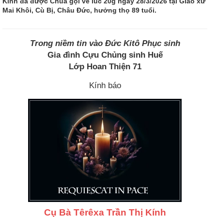
Kính đã được Chúa gọi về lúc 20g ngày 28/3/2026 tại Giáo xứ
Mai Khôi, Cù Bị, Châu Đức, hưởng thọ 89 tuổi.
Trong niềm tin vào Đức Kitô Phục sinh
Gia đình Cựu Chủng sinh Huế
Lớp Hoan Thiện 71
Kính báo
Cụ Bà Têrêxa Trần Thị Kính