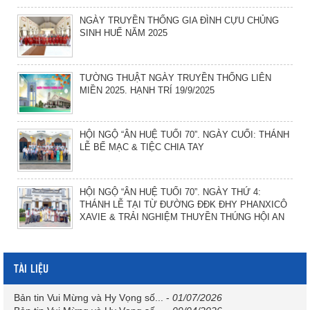
NGÀY TRUYỀN THỐNG GIA ĐÌNH CỰU CHỦNG
SINH HUẾ NĂM 2025
TƯỜNG THUẬT NGÀY TRUYỀN THỐNG LIÊN
MIỀN 2025. HẠNH TRÍ 19/9/2025
HỘI NGỘ “ÂN HUỆ TUỔI 70”. NGÀY CUỐI: THÁNH
LỄ BẾ MẠC & TIỆC CHIA TAY
HỘI NGỘ “ÂN HUỆ TUỔI 70”. NGÀY THỨ 4:
THÁNH LỄ TẠI TỪ ĐƯỜNG ĐĐK ĐHY PHANXICÔ
XAVIE & TRẢI NGHIỆM THUYỀN THÚNG HỘI AN
TÀI LIỆU
Bản tin Vui Mừng và Hy Vọng số...
-
01/07/2026