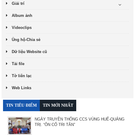
Giải trí
Album ảnh
Videoclips
Ủng hộ-Chia sẻ
Dữ liệu Website cũ
Tải file
Tờ liên lạc
Web Links
TIN TIÊU ĐIỂM
TIN MỚI NHẤT
NGÀY TRUYỀN THỐNG CCS VÙNG HUẾ-QUẢNG
TRỊ. “ÔN CỐ TRI TÂN”