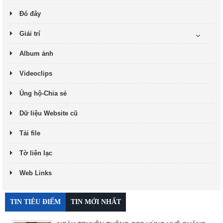
Đó đây
Giải trí
Album ảnh
Videoclips
Ủng hộ-Chia sẻ
Dữ liệu Website cũ
Tải file
Tờ liên lạc
Web Links
TIN TIÊU ĐIỂM
TIN MỚI NHẤT