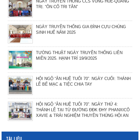
NGÀY TRUYỀN THỐNG CCS VÙNG HUẾ-QUẢNG
TRỊ. “ÔN CỐ TRI TÂN”
NGÀY TRUYỀN THỐNG GIA ĐÌNH CỰU CHỦNG
SINH HUẾ NĂM 2025
TƯỜNG THUẬT NGÀY TRUYỀN THỐNG LIÊN
MIỀN 2025. HẠNH TRÍ 19/9/2025
HỘI NGỘ “ÂN HUỆ TUỔI 70”. NGÀY CUỐI: THÁNH
LỄ BẾ MẠC & TIỆC CHIA TAY
HỘI NGỘ “ÂN HUỆ TUỔI 70”. NGÀY THỨ 4:
THÁNH LỄ TẠI TỪ ĐƯỜNG ĐĐK ĐHY PHANXICÔ
XAVIE & TRẢI NGHIỆM THUYỀN THÚNG HỘI AN
TÀI LIỆU