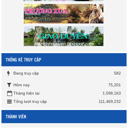
THỐNG KÊ TRUY CẬP
Đang truy cập
582
Hôm nay
75,201
Tháng hiện tại
1,598,163
Tổng lượt truy cập
111,469,232
THÀNH VIÊN