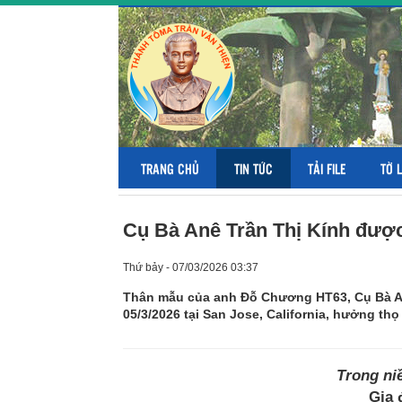
TRANG CHỦ
TIN TỨC
TẢI FILE
TỜ 
Cụ Bà Anê Trần Thị Kính được
Thứ bảy - 07/03/2026 03:37
Thân mẫu của anh Đỗ Chương HT63, Cụ Bà An
05/3/2026 tại San Jose, California, hưởng thọ 
Trong ni
Gia 