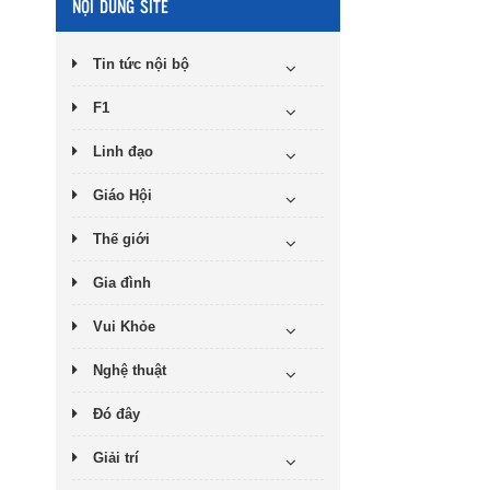
NỘI DUNG SITE
Tin tức nội bộ
F1
Linh đạo
Giáo Hội
Thế giới
Gia đình
Vui Khỏe
Nghệ thuật
Đó đây
Giải trí