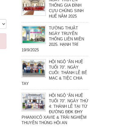
THỐNG GIA ĐÌNH
CỰU CHỦNG SINH
HUẾ NĂM 2025
TƯỜNG THUẬT
NGÀY TRUYỀN
THỐNG LIÊN MIỀN
2025. HẠNH TRÍ
19/9/2025
HỘI NGỘ “ÂN HUỆ
TUỔI 70”. NGÀY
CUỐI: THÁNH LỄ BẾ
MẠC & TIỆC CHIA
TAY
HỘI NGỘ “ÂN HUỆ
TUỔI 70”. NGÀY THỨ
4: THÁNH LỄ TẠI TỪ
ĐƯỜNG ĐĐK ĐHY
PHANXICÔ XAVIE & TRẢI NGHIỆM
THUYỀN THÚNG HỘI AN