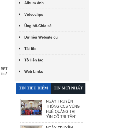
Album ảnh
Videoclips
Ủng hộ-Chia sẻ
Dữ liệu Website cũ
Tải file
Tờ liên lạc
:
BBT
Web Links
h Huế
TIN TIÊU ĐIỂM
TIN MỚI NHẤT
NGÀY TRUYỀN
THỐNG CCS VÙNG
HUẾ-QUẢNG TRỊ.
“ÔN CỐ TRI TÂN”
NGÀY TRUYỀN