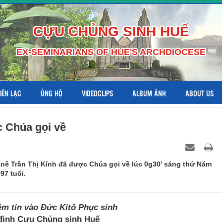
CỰU CHỦNG SINH HUẾ
EX-SEMINARIANS OF HUE'S ARCHDIOCESE
LIÊN LẠC
ỦNG HỘ
VIDEOCLIPS
ALBUM ẢNH
ABOUT US
 Chúa gọi về
ê Trần Thị Kính đã được Chúa gọi về lúc 0g30’ sáng thứ Năm
97 tuổi.
ềm tin vào Đức Kitô Phục sinh
đình Cựu Chủng sinh Huế