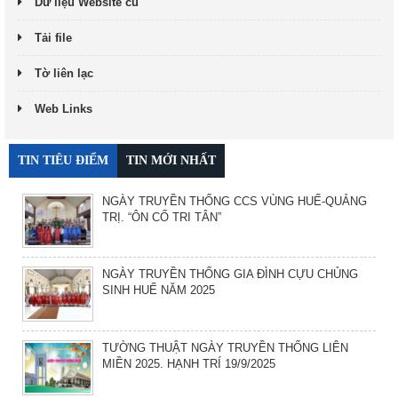
Dữ liệu Website cũ
Tải file
Tờ liên lạc
Web Links
TIN TIÊU ĐIỂM
TIN MỚI NHẤT
NGÀY TRUYỀN THỐNG CCS VÙNG HUẾ-QUẢNG
TRỊ. “ÔN CỐ TRI TÂN”
NGÀY TRUYỀN THỐNG GIA ĐÌNH CỰU CHỦNG
SINH HUẾ NĂM 2025
TƯỜNG THUẬT NGÀY TRUYỀN THỐNG LIÊN
MIỀN 2025. HẠNH TRÍ 19/9/2025