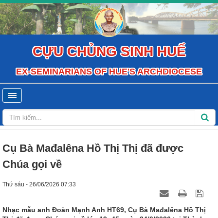
CỰU CHỦNG SINH HUẾ
EX-SEMINARIANS OF HUE'S ARCHDIOCESE
Cụ Bà Mađalêna Hồ Thị Thị đã được
Chúa gọi về
Thứ sáu - 26/06/2026 07:33
Nhạc mẫu anh Đoàn Mạnh Anh HT69, Cụ Bà Mađalêna Hồ Thị