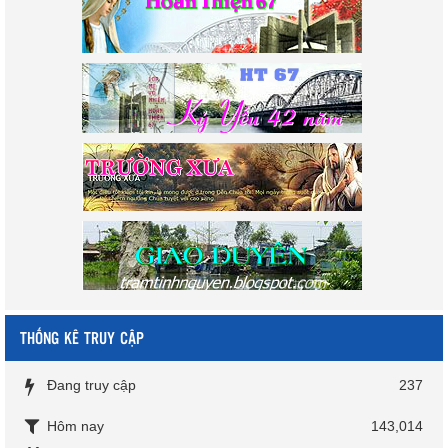
THỐNG KÊ TRUY CẬP
Đang truy cập
237
Hôm nay
143,014