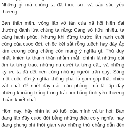
Những gì mà chúng ta đã thực sự, và sâu sắc yêu
thương.
Bạn thân mến, vòng lặp vô tận của xã hội hiện đại
thường đánh lừa chúng ta rằng: Càng sở hữu nhiều, ta
càng hạnh phúc. Nhưng khi đứng trước lằn ranh cuối
cùng của cuộc đời, chiếc két sắt rỗng tuếch hay đầy ắp
kim cương cũng chẳng còn mang ý nghĩa gì. Thứ duy
nhất khiến ta thanh thản nhắm mắt, chính là những cái
ôm ta từng trao, những nụ cười ta từng cất, và những
ký ức ta đã dệt nên cùng những người trân quý. Sống
một cuộc đời ý nghĩa không phải là gom góp thật nhiều
vật chất để nhét đầy các căn phòng, mà là lấp đầy
những khoảng trống trong trái tim bằng tình yêu thương
thuần khiết nhất.
Hôm nay, hãy nhìn lại số tuổi của mình và tự hỏi: Bạn
đang lấp đầy cuộc đời bằng những điều có ý nghĩa, hay
đang phung phí thời gian vào những thứ chẳng dẫn đến