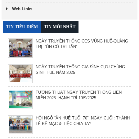
Web Links
TIN TIÊU ĐIỂM
TIN MỚI NHẤT
NGÀY TRUYỀN THỐNG CCS VÙNG HUẾ-QUẢNG
TRỊ. “ÔN CỐ TRI TÂN”
NGÀY TRUYỀN THỐNG GIA ĐÌNH CỰU CHỦNG
SINH HUẾ NĂM 2025
TƯỜNG THUẬT NGÀY TRUYỀN THỐNG LIÊN
MIỀN 2025. HẠNH TRÍ 19/9/2025
HỘI NGỘ “ÂN HUỆ TUỔI 70”. NGÀY CUỐI: THÁNH
LỄ BẾ MẠC & TIỆC CHIA TAY