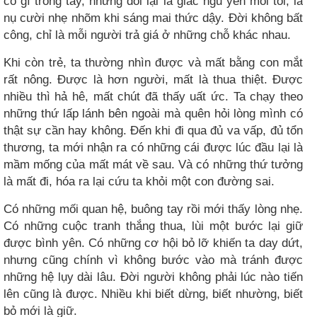
có gì trong tay, nhưng đổi lại là giấc ngủ yên mỗi tối, là
nụ cười nhẹ nhõm khi sáng mai thức dậy. Đời không bất
công, chỉ là mỗi người trả giá ở những chỗ khác nhau.
Khi còn trẻ, ta thường nhìn được và mất bằng con mắt
rất nông. Được là hơn người, mất là thua thiệt. Được
nhiều thì hả hê, mất chút đã thấy uất ức. Ta chạy theo
những thứ lấp lánh bên ngoài mà quên hỏi lòng mình có
thật sự cần hay không. Đến khi đi qua đủ va vấp, đủ tổn
thương, ta mới nhận ra có những cái được lúc đầu lại là
mầm mống của mất mát về sau. Và có những thứ tưởng
là mất đi, hóa ra lại cứu ta khỏi một con đường sai.
Có những mối quan hệ, buông tay rồi mới thấy lòng nhẹ.
Có những cuộc tranh thắng thua, lùi một bước lại giữ
được bình yên. Có những cơ hội bỏ lỡ khiến ta day dứt,
nhưng cũng chính vì không bước vào mà tránh được
những hệ lụy dài lâu. Đời người không phải lúc nào tiến
lên cũng là được. Nhiều khi biết dừng, biết nhường, biết
bỏ mới là giữ.