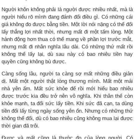
Người khôn không phải là người được nhiều nhất, mà là
người hiểu rõ mình đang đánh đổi điều gì. Có những cái
giá không đo được bằng tiền. Một lời nói nặng có thể đổi
lấy thắng lợi nhất thời, nhưng mất đi một tấm lòng. Một
hành động hơn thua có thể mang về phần lợi trước mắt,
nhưng mất đi nhân nghĩa lâu dài. Có những thứ mất rồi
không thể lấy lại, dù sau này có bao nhiêu tiền hay
quyền cũng không bù được.
Càng sống lâu, người ta càng sợ mất những điều giản
dị. Mất một người thật lòng thương mình. Mất một mái
nhà yên ấm. Mất sức khỏe để rồi mới hiểu bao nhiêu
được trước kia đều trở nên vô nghĩa. Khi thân thể còn
khỏe mạnh, ta đổi sức lấy tiền. Khi sức đã cạn, ta dùng
tiền đổi lấy từng ngày sống yên ổn. Nhưng có những thứ
không thể đổi, dù có bao nhiêu cũng không mua lại được
thời gian đã trôi.
Được và mất cũng là thước đo của lòng người. Có