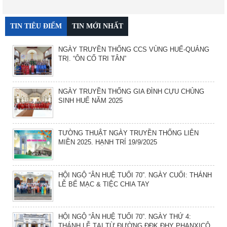
TIN TIÊU ĐIỂM
TIN MỚI NHẤT
NGÀY TRUYỀN THỐNG CCS VÙNG HUẾ-QUẢNG
TRỊ. “ÔN CỐ TRI TÂN”
NGÀY TRUYỀN THỐNG GIA ĐÌNH CỰU CHỦNG
SINH HUẾ NĂM 2025
TƯỜNG THUẬT NGÀY TRUYỀN THỐNG LIÊN
MIỀN 2025. HẠNH TRÍ 19/9/2025
HỘI NGỘ “ÂN HUỆ TUỔI 70”. NGÀY CUỐI: THÁNH
LỄ BẾ MẠC & TIỆC CHIA TAY
HỘI NGỘ “ÂN HUỆ TUỔI 70”. NGÀY THỨ 4:
THÁNH LỄ TẠI TỪ ĐƯỜNG ĐĐK ĐHY PHANXICÔ