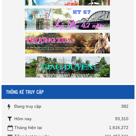
THỐNG KÊ TRUY CẬP
Đang truy cập
382
Hôm nay
93,310
Tháng hiện tại
1,616,272