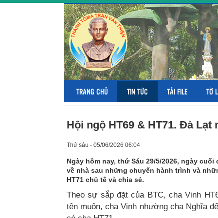
TRANG CHỦ
TIN TỨC
TẢI FILE
TỜ 
Hội ngộ HT69 & HT71. Đà Lạt n
Thứ sáu - 05/06/2026 06:04
Ngày hôm nay, thứ Sáu 29/5/2026, ngày cuối c
về nhà sau những chuyến hành trình và nhữn
HT71 chủ tế và chia sẻ.
Theo sự sắp đặt của BTC, cha Vinh HT6
tên muộn, cha Vinh nhường cha Nghĩa để