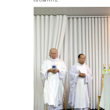
có cha HT71.