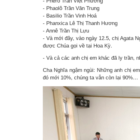
- Phêrô Trần Việt Phương
- Phaolô Trần Văn Trung
- Basilio Trần Vinh Hoá
- Phanxica Lê Thị Thanh Hương
- Annê Trần Thị Lựu
- Và mới đây, vào ngày 12.5, chị Agata
được Chúa gọi về tại Hoa Kỳ.
- Và cả các anh chị em khác đã ly trần, n
Cha Nghĩa ngậm ngùi: Những anh chị em đ
đó mới 10%, chúng ta vẫn còn lại 90%…