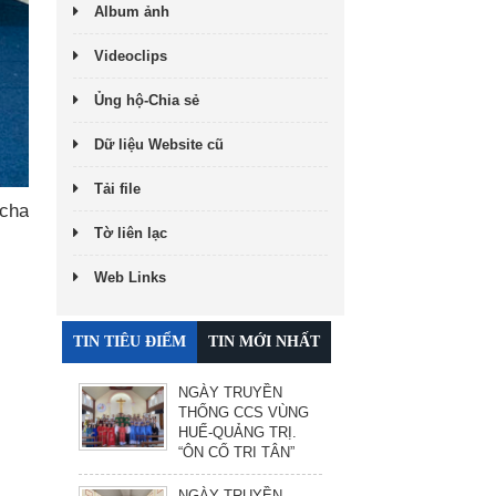
Album ảnh
Videoclips
Ủng hộ-Chia sẻ
Dữ liệu Website cũ
Tải file
 cha
Tờ liên lạc
Web Links
TIN TIÊU ĐIỂM
TIN MỚI NHẤT
NGÀY TRUYỀN
THỐNG CCS VÙNG
HUẾ-QUẢNG TRỊ.
“ÔN CỐ TRI TÂN”
NGÀY TRUYỀN