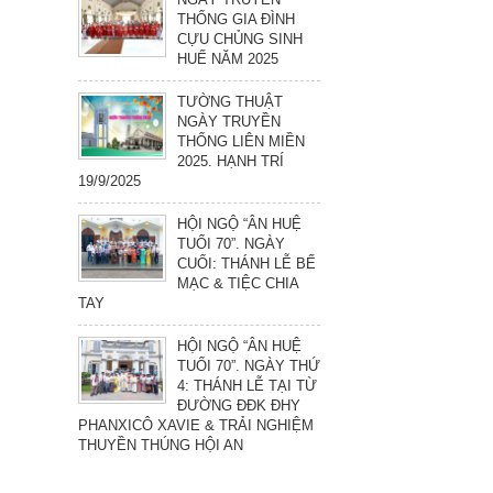
THỐNG GIA ĐÌNH
CỰU CHỦNG SINH
HUẾ NĂM 2025
TƯỜNG THUẬT
NGÀY TRUYỀN
THỐNG LIÊN MIỀN
2025. HẠNH TRÍ
19/9/2025
HỘI NGỘ “ÂN HUỆ
TUỔI 70”. NGÀY
CUỐI: THÁNH LỄ BẾ
MẠC & TIỆC CHIA
TAY
HỘI NGỘ “ÂN HUỆ
TUỔI 70”. NGÀY THỨ
4: THÁNH LỄ TẠI TỪ
ĐƯỜNG ĐĐK ĐHY
PHANXICÔ XAVIE & TRẢI NGHIỆM
THUYỀN THÚNG HỘI AN