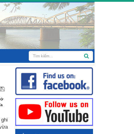
rở
ĩa
 ghi
 vừa