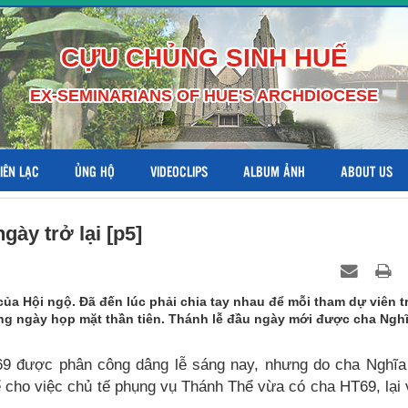
CỰU CHỦNG SINH HUẾ
EX-SEMINARIANS OF HUE'S ARCHDIOCESE
LIÊN LẠC
ỦNG HỘ
VIDEOCLIPS
ALBUM ẢNH
ABOUT US
gày trở lại [p5]
ủa Hội ngộ. Đã đến lúc phải chia tay nhau để mỗi tham dự viên t
g ngày họp mặt thần tiên. Thánh lễ đầu ngày mới được cha Ngh
9 được phân công dâng lễ sáng nay, nhưng do cha Nghĩa
 cho việc chủ tế phụng vụ Thánh Thể vừa có cha HT69, lại