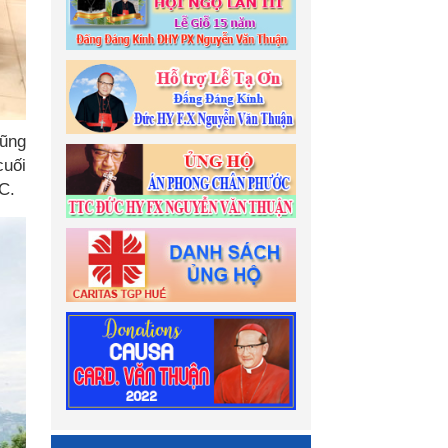
cũng
cuối
TC.