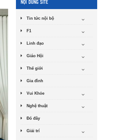
NỘI DUNG SITE
Tin tức nội bộ
F1
Linh đạo
Giáo Hội
Thế giới
Gia đình
Vui Khỏe
Nghệ thuật
Đó đây
Giải trí